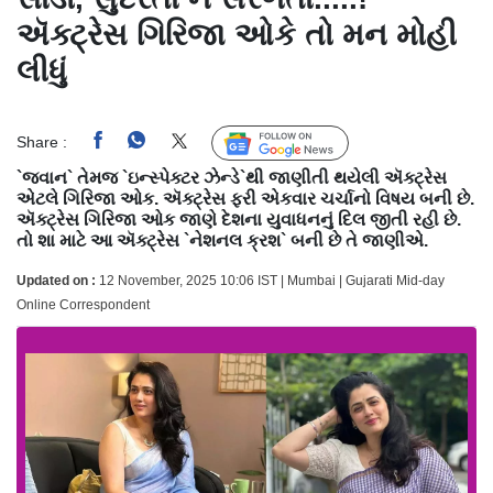
ઍક્ટ્રેસ ગિરિજા ઓકે તો મન મોહી
લીધું
Share :
Follow Us
`જવાન` તેમજ `ઇન્સ્પેક્ટર ઝેન્ડે`થી જાણીતી થયેલી ઍક્ટ્રેસ
એટલે ગિરિજા ઓક. ઍક્ટ્રેસ ફરી એકવાર ચર્ચાનો વિષય બની છે.
ઍક્ટ્રેસ ગિરિજા ઓક જાણે દેશના યુવાધનનું દિલ જીતી રહી છે.
તો શા માટે આ ઍક્ટ્રેસ `નેશનલ ક્રશ` બની છે તે જાણીએ.
Updated on :
12 November, 2025 10:06 IST | Mumbai | Gujarati Mid-day
Online Correspondent