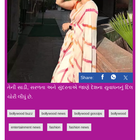
Share:
તેની સાડી, સરળતા અને સુંદરતાએ જાણે દેશના યુવાધનનું દિલ
ચોરી લીધું છે.
bollywood buzz
bollywood news
bollywood gossips
bollywood
entertainment news
fashion
fashion news