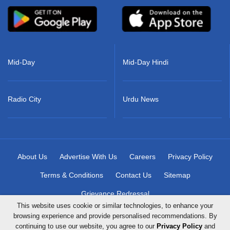
Mid-Day
Mid-Day Hindi
Radio City
Urdu News
About Us
Advertise With Us
Careers
Privacy Policy
Terms & Conditions
Contact Us
Sitemap
Grievance Redressal
This website uses cookie or similar technologies, to enhance your
browsing experience and provide personalised recommendations. By
continuing to use our website, you agree to our
Privacy Policy
and
Copyright © 2026 Mid-Day Infomedia Ltd. All Rights Reserved.