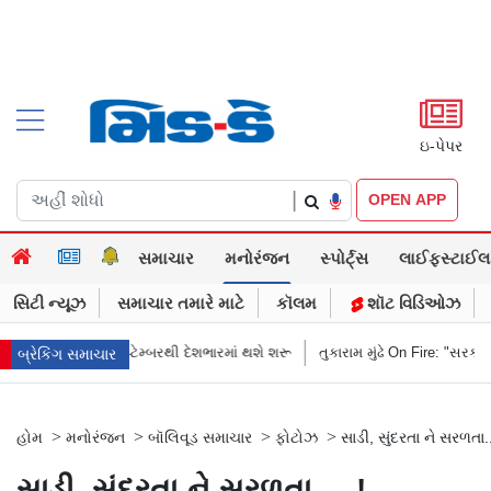
ઇ-પેપર
|
OPEN APP
સમાચાર
મનોરંજન
સ્પોર્ટ્સ
લાઈફસ્ટાઈલ
સિટી ન્યૂઝ
સમાચાર તમારે માટે
કૉલમ
શૉટ વિડિઓઝ
, સપ્ટેમ્બરથી દેશભારમાં થશે શરૂ
તુકારામ મુંઢે On Fire: "સરકારી નિયમો અનુ
બ્રેકિંગ સમાચાર
>
>
>
>
હોમ
મનોરંજન
બૉલિવૂડ સમાચાર
ફોટોઝ
સાડી, સુંદરતા ને સરળતા.
સાડી, સુંદરતા ને સરળતા.....!