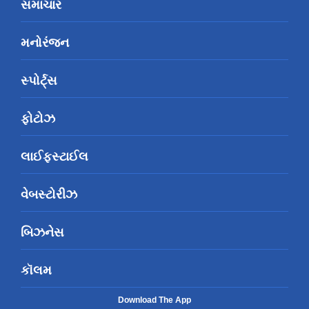
સમાચાર
મનોરંજન
સ્પોર્ટ્સ
ફોટોઝ
લાઈફસ્ટાઈલ
વેબસ્ટોરીઝ
બિઝનેસ
કૉલમ
Download The App