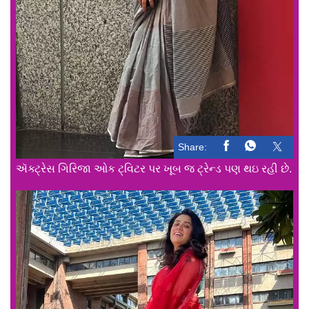
Share:
ઍક્ટ્રેસ ગિરિજા ઓક ટ્વિટર પર ખૂબ જ ટ્રેન્ડ પણ થઇ રહી છે.