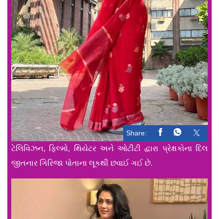
Share:
ટેલિવિઝન, ફિલ્મો, થિયેટર અને ઓટીટી દ્વારા પ્રેક્ષકોના દિલ
જીતનાર ગિરિજા પોતાના લૂકથી છવાઈ ગઈ છે.