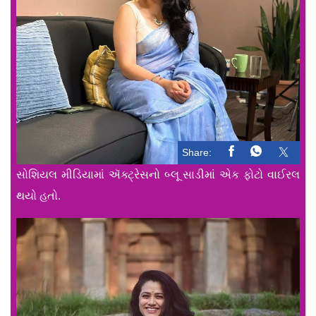
Share:
સોશિયલ મીડિયામાં ઍક્ટ્રેસનો બ્લૂ સાડીમાં એક ફોટો વાઈરલ
થયો હતો.