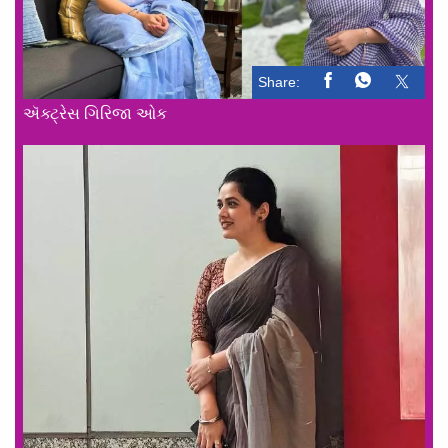
Share:
ઍક્ટ્રેસ ગિરિજા ઓક