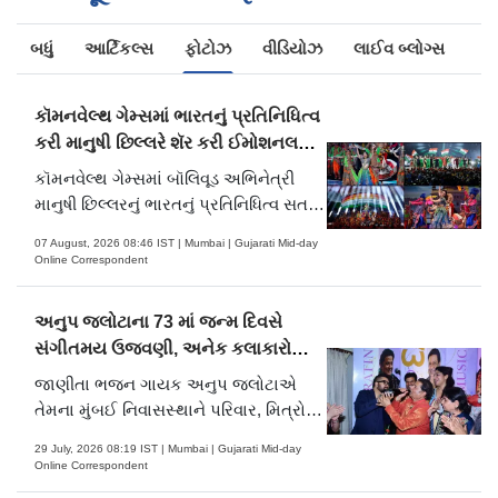
બધું
આર્ટિકલ્સ
ફોટોઝ
વીડિયોઝ
લાઈવ બ્લોગ્સ
કૉમનવેલ્થ ગેમ્સમાં ભારતનું પ્રતિનિધિત્વ
કરી માનુષી છિલ્લરે શૅર કરી ઈમોશનલ
પોસ્ટ
કૉમનવેલ્થ ગેમ્સમાં બૉલિવૂડ અભિનેત્રી
માનુષી છિલ્લરનું ભારતનું પ્રતિનિધિત્વ સતત
ચર્ચાનો વિષય રહ્યું છે. હવે, તેની એક
07 August, 2026 08:46 IST | Mumbai | Gujarati Mid-day
ઇન્સ્ટાગ્રામ પોસ્ટે પણ લોકોનું ધ્યાન ખેંચ્યું
Online Correspondent
છે. માનુષીએ શૅર કર્યું કે આ વર્ષે કૉમનવેલ્થ
ગેમ્સના સ્ટેજ પર પહોંચવું એ તેના 16 વર્ષથી
અનુપ જલોટાના 73 માં જન્મ દિવસે
ચાલતા સ્વપ્નની પરિપૂર્ણતા જેવું લાગ્યું.
સંગીતમય ઉજવણી, અનેક કલાકારોએ
હાજરી આપી
જાણીતા ભજન ગાયક અનુપ જલોટાએ
તેમના મુંબઈ નિવાસસ્થાને પરિવાર, મિત્રો
અને સંગીત ઉદ્યોગની અનેક હસ્તીઓ
29 July, 2026 08:19 IST | Mumbai | Gujarati Mid-day
સાથે 73મો જન્મદિવસ ઉજવ્યો. આ પ્રસંગે
Online Correspondent
એક ખાસ સંગીત મેળાવડોનું આયોજન