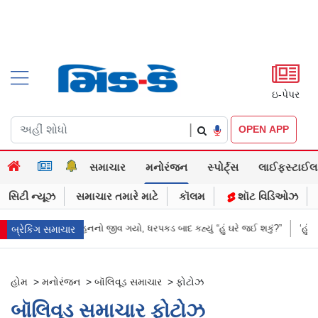
ઇ-પેપર
|
OPEN APP
સમાચાર
મનોરંજન
સ્પોર્ટ્સ
લાઈફસ્ટાઈલ
સિટી ન્યૂઝ
સમાચાર તમારે માટે
કૉલમ
શૉટ વિડિઓઝ
ત્રે જ દુલ્હનનો જીવ ગયો, ધરપકડ બાદ કહ્યું “હું ઘરે જઈ શકું?”
‘હું બાબા બાગેશ્
બ્રેકિંગ સમાચાર
હોમ
>
મનોરંજન
>
બૉલિવૂડ સમાચાર
>
ફોટોઝ
બૉલિવૂડ સમાચાર ફોટોઝ