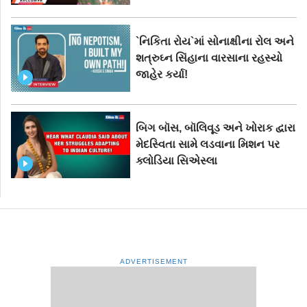
`નિકિતા રોય`માં સોનાક્ષીના રોલ અને
શત્રુઘ્ન સિંહાના વારસાના રહસ્યો
જાહેર કર્યા!
બિગ બૉસ, બૉલિવૂડ અને ખોરાક દ્વારા
મેદસ્વિતા સામે લડવાના મિશન પર
ક્લોડિયા સિએસ્લા
ADVERTISEMENT