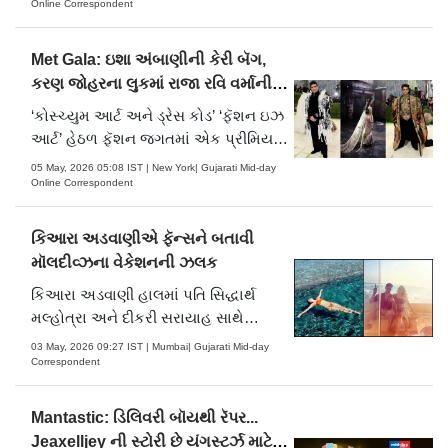
23 મે, 2026 દરમિયાન યોજાનારા 79મા
Online Correspondent
કાન્સ ફિલ્મ ફેસ્ટિવલમાં આ વખતે પણ
બોલિવૂડના અનેક જાણીતા ચહેરાઓ ગ્લેમર
Met Gala: ઇશા અંબાણીની કેરી બૅગ,
અને ફેશનનો જાદુ ચલાવવા તૈયાર.....
કરણ જોહરના લુકમાં રાજા રવિ વર્માની
આર્ટનો જાદુ
‘કોસ્ચ્યુમ આર્ટ અને ડ્રેસ કોડ’ ‘ફૅશન ઇઝ
આર્ટ’ હેઠળ ફૅશન જગતમાં એક પ્રીમિયર
ઇવેન્ટ મૅટ ગાલા 2026માં વિશ્વભરના
05 May, 2026 05:08 IST | New York| Gujarati Mid-day
સેલિબ્રિટીઓ સામેલ થયા હતા. આ
Online Correspondent
ઇવેન્ટમાં ભારતીય ડિઝાઇન અને કારીગરીની
હાજરી ખાસ કરીને મનમોહક હતી. કરણ
કિઆરા અડવાણીએ ફૅન્સને બતાવી
જોહર, ઇશા અંબાણી અ.....
મૉલદીવ્ઝના વેકેશનની ઝલક
કિઆરા અડવાણી હાલમાં પતિ સિદ્ધાર્થ
મલ્હોત્રા અને દીકરી સરાયાહ સાથે
મૉલદીવ્ઝમાં વેકેશન માણી રહી છે.
03 May, 2026 09:27 IST | Mumbai| Gujarati Mid-day
Correspondent
Mantastic: ડિલિવરી બૉયથી રૅપર...
Jeaxelljey ની સ્ટોરી છે યંગસ્ટર્ઝ માટે