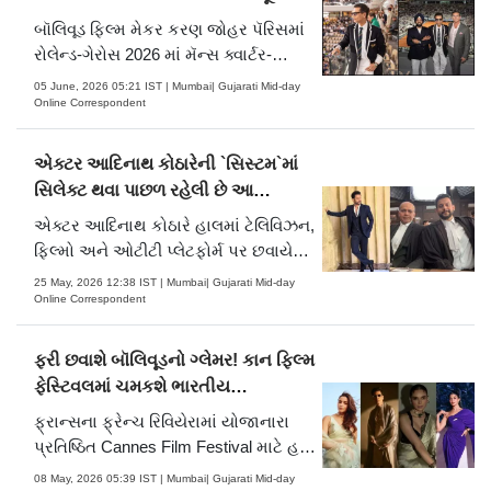
પહો.....
ચર્ચા
બૉલિવૂડ ફિલ્મ મેકર કરણ જોહર પૅરિસમાં
રોલેન્ડ-ગેરોસ 2026 માં મૅન્સ ક્વાર્ટર-
ફાઇનલ મૅચમાં હાજરી આપી હતી. આ
05 June, 2026 05:21 IST | Mumbai| Gujarati Mid-day
વર્ષની શરૂઆતમાં, કરણ જોહરે એક મુખ્ય
Online Correspondent
વર્લ્ડ ફૅશન અને સાંસ્કૃતિક કાર્યક્રમમાં
ભારતીય ફિલ્મ ઉદ્યોગનું પ્રતિનિધિત્વ કર્યું
એક્ટર આદિનાથ કોઠારેની `સિસ્ટમ`માં
હતું.
સિલેક્ટ થવા પાછળ રહેલી છે આ
ઇન્ટરેસ્ટિંગ ઘટના
એક્ટર આદિનાથ કોઠારે હાલમાં ટેલિવિઝન,
ફિલ્મો અને ઓટીટી પ્લેટફોર્મ પર છવાયેલો
રહે છે. જબરદસ્ત પાત્રો ભજવીને આદિનાથ
25 May, 2026 12:38 IST | Mumbai| Gujarati Mid-day
હિન્દી અને મરાઠી એમ બંને
Online Correspondent
એન્ટરટેઇનમેન્ટ ઇન્ડસ્ટ્રીમાં રોલા પાડી
રહ્યો છે. આજે વાત કરીએ કે કઇ રીતે
ફરી છવાશે બૉલિવૂડનો ગ્લેમર! કાન ફિલ્મ
`સિસ્ટમ` માટે તેનું સિલેક્શન થયું હતું.
ફેસ્ટિવલમાં ચમકશે ભારતીય
સેલિબ્રિટીઝ
ફ્રાન્સના ફ્રેન્ચ રિવિયેરામાં યોજાનારા
પ્રતિષ્ઠિત Cannes Film Festival માટે હવે
ગણતરીના દિવસો બાકી રહ્યા છે. 12 મે થી
08 May, 2026 05:39 IST | Mumbai| Gujarati Mid-day