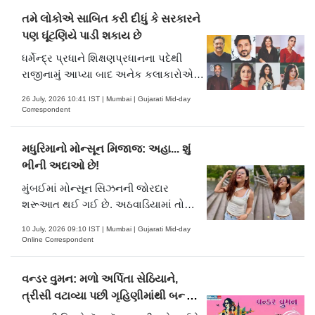
કરવામાં આવ્યું હતું. જન્મદિવસની
તમે લોકોએ સાબિત કરી દીધું કે સરકારને
ઉજવણીમાં હરિહરન, મીકા સિંહ, નીતિન
પણ ઘૂંટણિયે પાડી શકાય છે
મુકેશ, સંજય ટંડન, સુદેશ ભોસલે, અગમ
કુમાર નિગમ, રિચા શર્મા, શિવમણિ, કૃષ્ણન,
ધર્મેન્દ્ર પ્રધાને શિક્ષણપ્રધાનના પદેથી
શ્રીનિવાસન, તલત અઝીઝ, બીના અઝીઝ,
રાજીનામું આપ્યા બાદ અનેક કલાકારોએ
અનુષા શ્રીનિવાસન ઐયર, પેનાઝ મસાની,
વ્યક્ત કરી પ્રતિક્રિયા: ભારે વિરોધ-
26 July, 2026 10:41 IST | Mumbai | Gujarati Mid-day
અન્વેશી જૈન, કિરણ જોનેજા સિપ્પી, રમેશ
પ્રદર્શનના પગલે શિક્ષણપ્રધાન ધર્મેન્દ્ર
Correspondent
સિપ્પી, વિંદુ દારા સિંહ, મીનલ જૈન, શાદાબ
પ્રધાને ગઈ કાલે રાજીનામું આપી દીધું છે.
ફરીદી, સૌરભ દફ્તરી, શૈલેન્દ્ર સિંહ, અંકિત
તેમના રાજીનામા બાદ અનેક ફિલ્મી
મધુરિમાનો મોન્સૂન મિજાજ: અહા... શું
તિવારી, વિપિન અનેજા અને પૃથ્વી ગંધર્વ
કલાકારોએ સોશ્યલ મીડિયા પર પોતાની
ભીની અદાઓ છે!
સહિતના મહેમાનોએ હાજરી આપી હતી.
પ્રતિક્રિયા વ્યક્ત કરી છે.
મુંબઈમાં મોન્સૂન સિઝનની જોરદાર
શરૂઆત થઈ ગઈ છે. અઠવાડિયામાં તો
વરસાદે મુંબઈના વાતાવરણને તાજગીભર્યું
10 July, 2026 09:10 IST | Mumbai | Gujarati Mid-day
કરી નાખ્યું છે ત્યારે ઍક્ટ્રેસ મધુરિમા
Online Correspondent
તુલીએ પણ આ વાતાવરણની મોજ માણી
હતી.
વન્ડર વુમન: મળો અર્પિતા સેઠિયાને,
ત્રીસી વટાવ્યા પછી ગૃહિણીમાંથી બન્યાં
એક્ટ્રેસ