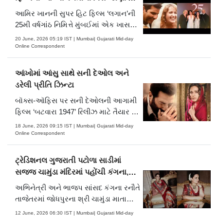
જુઓ તસવીરો
આમિર ખાનની સુપર હિટ ફિલ્મ ‘લગાન’ની
25મી વર્ષગાંઠ નિમિત્તે મુંબઈમાં એક ખાસ
કાર્યક્રમનું આયોજન કરવામાં આવ્યું હતું,
20 June, 2026 05:19 IST | Mumbai| Gujarati Mid-day
જેમાં સમગ્ર ફિલ્મની ક્રૂ અને કસ્ટે
Online Correspondent
હાજરી આપી હતી. જોકે તેમાં સૌથી વધુ
અભિનેતા અમીન હાજી તેમની પત્ની, ચાર્લોટ
આંખોમાં આંસુ સાથે સની દેઓલ અને
વ્હિટબી-કોલ્સ અ.....
ડરેલી પ્રીતિ ઝિન્ટા
બૉક્સ-ઑફિસ પર સની દેઓલની આગામી
ફિલ્મ ‘બટવારા 1947’ રિલીઝ માટે તૈયાર છે.
આ ફિલ્મનું નિર્માણ આમિર ખાનના બૅનર
18 June, 2026 09:15 IST | Mumbai| Gujarati Mid-day
હેઠળ કરવામાં આવ્યું છે અને એ ૧૪
Online Correspondent
ઑગસ્ટથી દેશભરનાં સિનેમાઘરોમાં રિલીઝ
થશે. હવે ગઈ કાલે ફિલ્મના નિર્માતાઓએ
ટ્રેડિશનલ ગુજરાતી પટોળા સાડીમાં
ફિલ્મનાં તમામ મુખ્ય પાત્રોન.....
સજ્જ ચામુંડા મંદિરમાં પહોંચી કંગના,
જુઓ તસવીરો
અભિનેત્રી અને ભાજપ સાંસદ કંગના રનૌતે
તાજેતરમાં જોધપુરના શ્રી ચામુંડા માતા
મંદિર અને ગજાનન મહારાજ મંદિરની
12 June, 2026 06:30 IST | Mumbai| Gujarati Mid-day