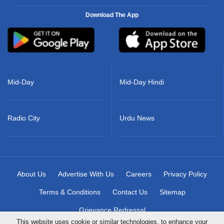
Download The App
Mid-Day
Mid-Day Hindi
Radio City
Urdu News
About Us
Advertise With Us
Careers
Privacy Policy
Terms & Conditions
Contact Us
Sitemap
Grievance Redressal
This website uses cookie or similar technologies, to enhance your