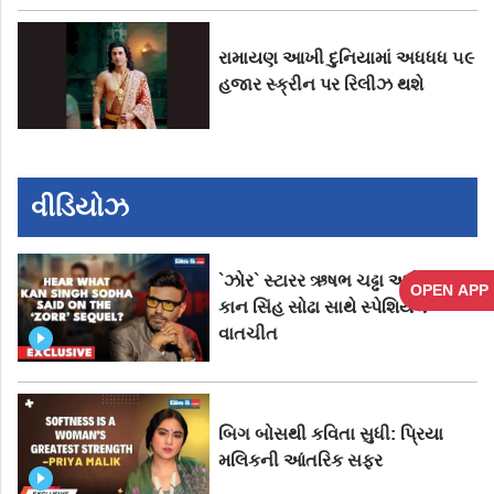
રામાયણ આખી દુનિયામાં અધધધ ૫૯
હજાર સ્ક્રીન પર રિલીઝ થશે
વીડિયોઝ
`ઝોર` સ્ટારર ઋષભ ચઢ્ઢા અને નિર્માતા
OPEN APP
કાન સિંહ સોઢા સાથે સ્પેશિયલ
વાતચીત
બિગ બોસથી કવિતા સુધી: પ્રિયા
મલિકની આંતરિક સફર