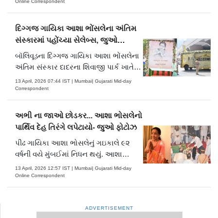
શણગારેલો મોક્ષરથ લોઅર પરેલના તેમના
Online Correspondent
નિવાસસ્થાન કાસા ગ્રાન્ડથી નીકળ્યો ત્યારે
તેમને અશ્રુભીની વિદાય આપવા માટે
દિગ્ગજ ગાયિકા આશા ભોંસલેના અંતિમ
હજારો લોકો રસ્તા પર ઊમટી આવ્યા
સંસ્કારમાં પહોંચ્યા સેલેબ્સ, જુઓ
હત.....
તસવીરો
બૉલિવૂડના દિગ્ગજ ગાયિકા આશા ભોંસલેના
અંતિમ સંસ્કાર દાદરના શિવાજી પાર્ક ખાતે
થયા હતા. દરમિયાન રાજકારણી નેતાઓ
13 April, 2026 07:44 IST | Mumbai| Gujarati Mid-day
સહિત ફિલ્મ અને ક્રિકેટ જગતના અનેલ
Correspondent
સેલેબ્સ સ્વર્ગસ્થ ગાયિકાને ભાવનાત્મક
વિદાય આપવા પહોંચ્યા હતા. આશા ભોંસલેનું
અભી ના જાઓ છોડકર... આશા ભોસલેનો
રવિવારે બપોરે 92 વર્ષની વયે બ્રી.....
પાર્થિવ દેહ તિરંગે લપેટાયો- જુઓ ફોટોઝ
પીઢ ગાયિકા આશા ભોસલેનું ગઇકાલે ૯૨
વર્ષની વયે મુંબઈમાં નિધન થયું. આશા
ભોસલેના અંતિમ સંસ્કાર આજે ૧૩મી
13 April, 2026 12:57 IST | Mumbai| Gujarati Mid-day
એપ્રિલના રોજ સાંજે ચાર વાગ્યે શિવાજી
Online Correspondent
પાર્ક સ્મશાનગૃહમાં કરવામાં આવનાર છે.
જ્યાં તેમના અંતિમ સંસ્કાર સંપૂર્ણ રાજકીય
ADVERTISEMENT
સન્માન સાથે કરવામાં આવશે. હાલ