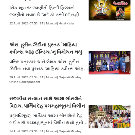
પ્રેરણા
એક ખૂબ જ જાણીતી હિન્દી ફિલ્મનો
જાણીતો સંવાદ છે “મર્દ કો કભી દર્દ નહીં
હોતા”, પુરુષોનું આવું જ ચિત્રણ કવિ નર્મદ
22 April, 2026 07:55 IST | Mumbai| Hetvi Karia
પોતાની કવિતામાં કરતાં લખે છે “મર્દ તેહનું
નામ, સમો આવ્યો કે ચાલે; કનક કામિની
તજી, સજી રણમાં મ્હાલે.” પુરુષોની આ
એસ. હુસૈન ઝૈદીના પુસ્તક `માફિયા
કઠણ.....
ક્વીન્સ ઑફ ઈન્ડિયા`નું વિમોચન થયું
વરિષ્ઠ પત્રકાર અને લેખક એસ. હુસૈન
ઝૈદીના નવા પુસ્તક `માફિયા ક્વીન્સ ઑફ
ઈન્ડિયા`નું વિમોચન મુંબઈમાં સંપન્ન થયું.
20 April, 2026 02:34 IST | Mumbai| Gujarati Mid-day
આ વિમોચનના કાર્યક્રમમાં ફિલ્મ
Online Correspondent
પ્રોડ્યુસર રામ ગોપાલ વર્મા, ડિરેક્ટર વિશાલ
ભારદ્વાજ, ઍક્ટર જયદીપ અહલાવત,
રાજકીય સન્માન સાથે આશા ભોસલેને
ઍક્ટ્રેસ કીર્તિ કુલ્હારી અને સહ-લેખ.....
વિદાય, પાર્થિવ દેહ પંચમહાભૂતમાં વિલીન
પદ્‍મવિભૂષણ ગાયિકા આશા ભોસલેનો દેહ
ગઈ કાલે પંચમહાભૂતમાં વિલીન થયો હતો.
તેમને પ્રિય સફેદ અને પીળાં ફૂલોથી
14 April, 2026 09:30 IST | Mumbai| Gujarati Mid-day