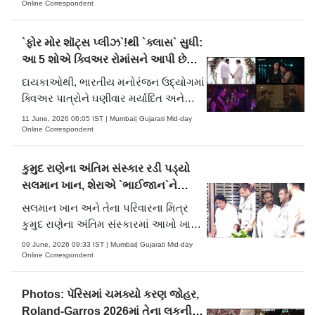
મુલાકાત લીધી હતી. તેની મુલાકાત
Online Correspondent
દરમિયાન, તેણે વડા પ્રધાન નરેન્દ્ર મોદીને
4,400 દિવસ કાર્યકાળ પૂર્ણ કરવા અને
`ફોર મોર શૉટ્સ પ્લીઝ`!થી `ક્લાસ` સુધી:
ભારતમાં સતત સૌથી લાંબા સમય સુધી સેવા
આ 5 શોએ ક્વિઅર રોમાંસને આપી છે
આ.....
નવી ઓળખ
દાયકાઓથી, ભારતીય મનોરંજન ઉદ્યોગમાં
ક્વિઅર પાત્રોને ઘણીવાર મર્યાદિત અને
રૂઢિગત રીતે દર્શાવવામાં આવતા હતા; તેમનો
11 June, 2026 06:05 IST | Mumbai| Gujarati Mid-day
ઉપયોગ કૉમિક રિલીફ તરીકે થતો હતો,
Online Correspondent
અથવા તેમના વર્ણનો ફક્ત સંઘર્ષના વિષયો
સુધી મર્યાદિત હતા. જોકે, તાજેતરના વર્ષોમાં
કુમુદ રાણેના અંતિમ સંસ્કાર રડી પડ્યો
OTT પ્લેટફોર્મના વિસ્તરણ .....
સલમાન ખાન, શેરાએ `ભાઈજાન`ને
સાંત્વના આપી
સલમાન ખાન અને તેના પરિવારના મિત્ર
કુમુદ રાણેના અંતિમ સંસ્કારમાં આખો ખાન
પરિવાર હાજર હતો. આ કાર્યક્રમમાંથી
09 June, 2026 09:33 IST | Mumbai| Gujarati Mid-day
બહાર આવેલા વીડિયો અને તસવીરોમાં
Online Correspondent
સલમાન ખાન સ્પષ્ટપણે એકદમ ભાવુક
દેખાઈ રહ્યો છે. સલમાન ભારે સુરક્ષા અને
Photos: પૅરિસમાં ચમક્યો કરણ જોહર,
નજીકના મિત્રો સાથે અંતિમ સંસ્કાર સ્થળે
Roland-Garros 2026માં તેના લૂકની