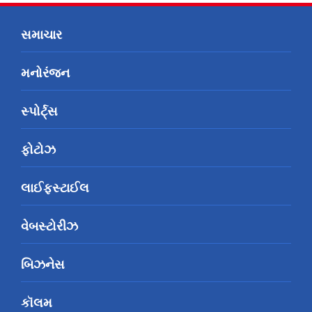
સમાચાર
મનોરંજન
સ્પોર્ટ્સ
ફોટોઝ
લાઈફસ્ટાઈલ
વેબસ્ટોરીઝ
બિઝનેસ
કૉલમ