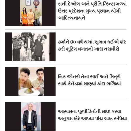
સની દેઓલ અને પ્રીતિ ઝિન્ટા મળ્યાં
ઉત્તર પ્રદેશના મુખ્ય પ્રધાન યોગી
આદિત્યનાથને
કર્માને ૪૦ વર્ષ થયાં, સુભાષ ઘઈએ શૅર
કરી શૂટિંગ વખતની ખાસ તસવીરો
નિક જોનસે તેના ભાઈ અને મિત્રો
સાથે કૅનેડામાં માણ્યાં કાંદા ભજિયાં
આસામના પૂરપીડિતોની મદદ કરવા
અનુપમ ખેરે આપ્યા પાંચ લાખ રૂપિયા