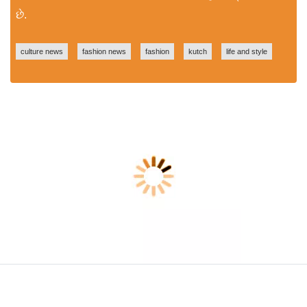
છે.
culture news
fashion news
fashion
kutch
life and style