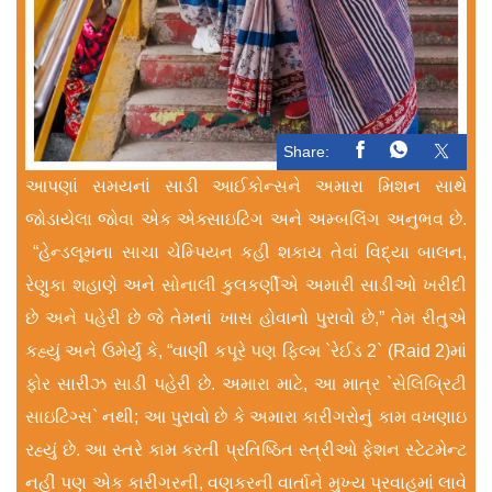
Share:
આપણાં સમયનાં સાડી આઈકોન્સને અમારા મિશન સાથે
જોડાયેલા જોવા એક એક્સાઇટિંગ અને અમ્બલિંગ અનુભવ છે.
“હેન્ડલૂમના સાચા ચેમ્પિયન કહી શકાય તેવાં વિદ્યા બાલન,
રેણુકા શહાણે અને સોનાલી કુલકર્ણીએ અમારી સાડીઓ ખરીદી
છે અને પહેરી છે જે તેમનાં ખાસ હોવાનો પુરાવો છે,” તેમ રીતુએ
કહ્યું અને ઉમેર્યું કે, “વાણી કપૂરે પણ ફિલ્મ `રેઈડ 2` (Raid 2)માં
ફોર સારીઝ સાડી પહેરી છે. અમારા માટે, આ માત્ર `સેલિબ્રિટી
સાઇટિંગ્સ` નથી; આ પુરાવો છે કે અમારા કારીગરોનું કામ વખણાઇ
રહ્યું છે. આ સ્તરે કામ કરતી પ્રતિષ્ઠિત સ્ત્રીઓ ફેશન સ્ટેટમેન્ટ
નહીં પણ એક કારીગરની, વણકરની વાર્તાને મુખ્ય પ્રવાહમાં લાવે