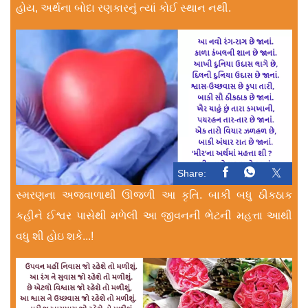
હોય, અર્થના બોદા રણકારનું ત્યાં કોઈ સ્થાન નથી.
Share:
સ્મરણના અજવાળાથી ઊજળી આ કૃતિ. બાકી બધુ ઠીકઠાક
કહીને ઈશ્વર પાસેથી મળેલી આ જીવનની ભેટની મહત્તા આથી
વધુ શી હોઇ શકે...!