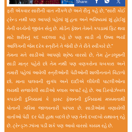
Share:
ફરી એકવાર સારીની વાત નીકળે છે અને રીતુ કહે છે, “સારી કોઈ
ટ્રેન્ડ નથી પણ આપણે પહેલાં શું હતા અને ભવિષ્યમાં શું હોઈશું
તેની વચ્ચેનો જીવંત સેતુ છે. મોર્ડન ફેશન તેમને કપડામાં ફિટ થવા
માટે શરીરનું કદ બદલવા કહે છે પણ સાડી તો ઉષ્મા ભર્યા
આલિંગની જેમ દરેક સ્ત્રીને તે જેવી છે તે રીતે સ્વીકારે છે.”
તેમના મતે સાડીઓ આપણો શ્રેષ્ઠ વારસો છે, તેમ હેન્ડલૂમની
સાડી માત્ર પહેરો છો તેમ નથી પણ વણકરોના ધબકારા અને
તમારી પહેલાં આવેલી સ્ત્રીઓની પેઢીઓની શાલીનતાને વિંટાળો
છો. માના પાલવની સુગંધ અને દાદીએ લીધેલી પાટલીઓના
લયથી સજાવેલી સાડીઓ ક્લાસ અપાર્ટ રહે છે. આ ડિસ્પોઝેબલ
કપડાંની દુનિયામાં કે ફાસ્ટ ફેશનની દુનિયામાં મક્કમતાથી
પોતાની ગરિમા જાળવનારી પરંપરા છે. સાડીઓમાં વણાયેલી
વાર્તાઓ પેઢી દર પેઢી હાથ બદલે છે પણ તેનો દબદબો યથાવત્ રહે
છે. ટ્રેન્ડ્ઝ ઝાંખા પડી શકે પણ આવો વારસો કાયમ રહે છે.