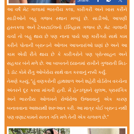
આ વર્ષે મેટ ગાલામાં ભારતીય કલા, કારીગરી અને ખાસ કરીને
સાડીઓને બહુ ગજબ સ્થાન મળ્યું છે. સાડીઓ, આપણી
હસ્તકલા અને ટેક્સ્ટાઈલનો ઈતિહાસ ગજબ છે. મેટ ગાલાની
ચર્ચા તો બહુ થાય છે પણ નાના પાયે પણ કારીગરો સાથે કામ
કરીને પોતાની બ્રાન્ડને ઓળખ આપનારાંઓ ઘણાં છે અને આ
કામ એવી રીતે થાય છે કે કારીગરોને પણ પ્રોત્સાહન અને
સહકાર બંને મળે છે. આ બાબતને ધ્યાનમાં રાખીને ગુજરાતી મિડ-
ડે ડૉટ કોમે રીતુ ઓબેરોય સાથે વાત કરવાનું નક્કી કર્યું.
તેમણે કહ્યું, “હું વણકરોની હાથશાળ અને શહેરી વોર્ડરોબ વચ્ચેના
અંતરને દૂર કરવા માંગતી હતી. મેં હેન્ડલૂમને સુલભ, પ્રાસંગિક
અને ભારતીય ઓળખને રોજેરોજ ઉજવવાનું એક કારણ
બનાવવાના આશયથી શરૂઆત કરી. આ માત્ર કોઈ બ્રાન્ડ નથી
પણ વણાટકામને સતત ગતિ મળે તેની એક ચળવળ છે.”