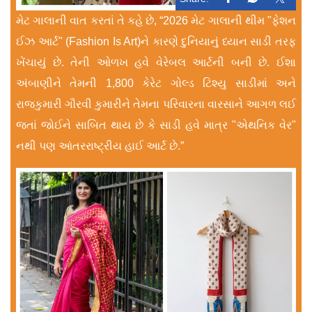
મેટ ગાલાની વાત કરતાં તે કહે છે, “2026 મેટ ગાલાની થીમ "ફેશન
ઈઝ આર્ટ" (Fashion Is Art)ને કારણે દુનિયાનું ધ્યાન સાડી તરફ
ખેંચાયું છે. તેની ઓળખ હવે વેરેબલ આર્ટની બની છે. ઈશા
અંબાણીને તેમની 1,800 કેરેટ ગોલ્ડ ટિશ્યુ સાડીમાં અને
રાજકુમારી ગૌરવી કુમારીને તેમના પરિવારના વારસાને આગળ લઈ
જતાં જોઈને સાબિત થાય છે કે સાડી હવે માત્ર "એથનિક વેર"
નથી પણ આંતરરાષ્ટ્રીય હાઈ આર્ટ છે.”