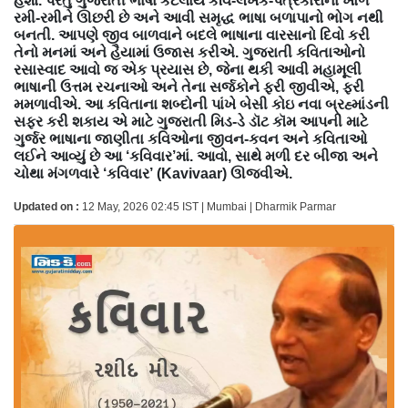
હશો. પરંતુ ગુજરાતી ભાષા કેટલાય કવિ-લેખક-પત્રકારોના ખોળે
રમી-રમીને ઊછરી છે અને આવી સમૃદ્ધ ભાષા બળાપાનો ભોગ નથી
બનતી. આપણે જીવ બાળવાને બદલે ભાષાના વારસાનો દિવો કરી
તેનો મનમાં અને હૈયામાં ઉજાસ કરીએ. ગુજરાતી કવિતાઓનો
રસાસ્વાદ આવો જ એક પ્રયાસ છે, જેના થકી આવી મહામૂલી
ભાષાની ઉત્તમ રચનાઓ અને તેના સર્જકોને ફરી જીવીએ, ફરી
મમળાવીએ. આ કવિતાના શબ્દોની પાંખે બેસી કોઇ નવા બ્રહ્માંડની
સફર કરી શકાય એ માટે ગુજરાતી મિડ-ડે ડૉટ કૉમ આપની માટે
ગુર્જર ભાષાના જાણીતા કવિઓના જીવન-કવન અને કવિતાઓ
લઈને આવ્યું છે આ ‘કવિવાર’માં. આવો, સાથે મળી દર બીજા અને
ચોથા મંગળવારે ‘કવિવાર’ (Kavivaar) ઊજવીએ.
Updated on :
12 May, 2026 02:45 IST | Mumbai | Dharmik Parmar