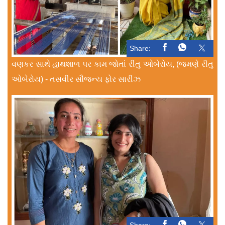
Share:
વણકર સાથે હાથશાળ પર કામ જોતાં રીતુ ઓબેરોય, (જમણે રીતુ
ઓબેરોય) - તસવીર સૌજન્ય ફોર સારીઝ
Share: