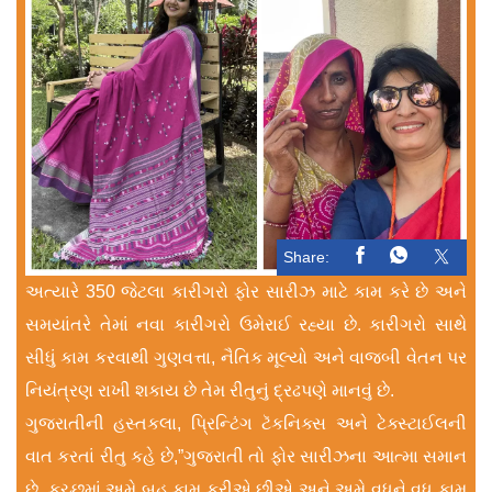
Share:
અત્યારે 350 જેટલા કારીગરો ફોર સારીઝ માટે કામ કરે છે અને
સમયાંતરે તેમાં નવા કારીગરો ઉમેરાઈ રહ્યા છે. કારીગરો સાથે
સીધું કામ કરવાથી ગુણવત્તા, નૈતિક મૂલ્યો અને વાજબી વેતન પર
નિયંત્રણ રાખી શકાય છે તેમ રીતુનું દ્રઢપણે માનવું છે.
ગુજરાતીની હસ્તકલા, પ્રિન્ટિંગ ટૅકનિક્સ અને ટેક્સ્ટાઈલની
વાત કરતાં રીતુ કહે છે,”ગુજરાતી તો ફોર સારીઝના આત્મા સમાન
છે. કચ્છમાં અમે બહુ કામ કરીએ છીએ અને અમે વધુને વધુ કામ