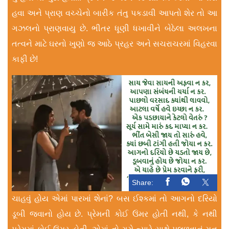
હવા અને પ્રાણ વચ્ચેનો બારીક તંતુ પકડાવી આપતો શેર તો આ
ગઝલનો પ્રાણવાયુ છે. ભીતર ધૂણી ધખાવીને બેઠેલા અલખના
તત્વને માટે ઘરનો ખુણો જ આઠે પ્રહર અને સચરાચરમાં વિહરવા
કાફી છે!
Share:
ચાહવું હોય એમાં પારખાં શેનાં? બસ ઈશ્કમાં તો આગનો દરિયો
ડૂબી જવાનો હોય છે. પ્રેમની કોઈ ઉંમર હોતી નથી, કે નથી