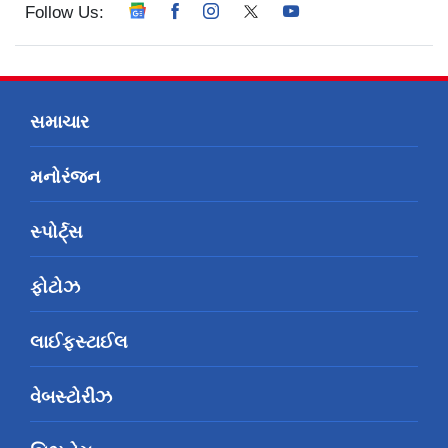
Follow Us:
સમાચાર
મનોરંજન
સ્પોર્ટ્સ
ફોટોઝ
લાઈફસ્ટાઈલ
વેબસ્ટોરીઝ