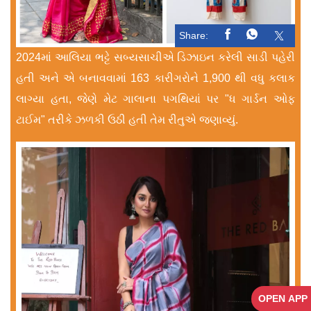
Share:
2024માં આલિયા ભટ્ટે સબ્યસાચીએ ડિઝાઇન કરેલી સાડી પહેરી
હતી અને એ બનાવવામાં 163 કારીગરોને 1,900 થી વધુ કલાક
લાગ્યા હતા, જેણે મેટ ગાલાના પગથિયાં પર "ધ ગાર્ડન ઓફ
ટાઈમ" તરીકે ઝળકી ઉઠી હતી તેમ રીતુએ જણાવ્યું.
OPEN APP