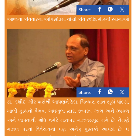
Share:
આજના કવિવારના એપિસોડમાં વાંચો કવિ રશીદ મીરની રચનાઓ
Share:
ડૉ. રશીદ મીર પાસેથી આપણને ઠેસ, ચિત્કાર, સાત સૂકાં પાંદડા,
ખાલી હાથનો વૈભવ, અધખુલા દ્વાર, રૂબરૂ, ઝાળ અને ઝાકળ
અને લાપતાની શોધ વગેરે માતબર ગઝલસંપુટ મળે છે. તેમણે
ગઝલ પરનાં વિવેચનનાં પણ અનેક્ પુસ્તકો આપ્યાં છે. ધ