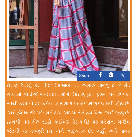
Share:
તેમણે ઉમેર્યું કે, “`For Sarees` માં અમારું માનવું છે કે મેટ
ગાલામાં સાડીઓ ભવ્યતામાં શોભી ઉઠે છે, હાઇ ફેશન બને છે પણ
સાચી કલા તો વણકરોના હાથશાળ પર રોજરોજ જન્મતી હોય છે.
અમે હંમેશા જે પરંપરાને ટેકો આપ્યો તેને હવે વિશ્વ જોઈ રહ્યું છે.
હાથથી વણાયેલ સાડી કોઈપણ રેડ-કાર્પેટ પર પહેરાતાં ગાઉન
જેટલી જ લક્ઝુરિયસ અને અદ્યતન છે. અહીં અમે માત્ર