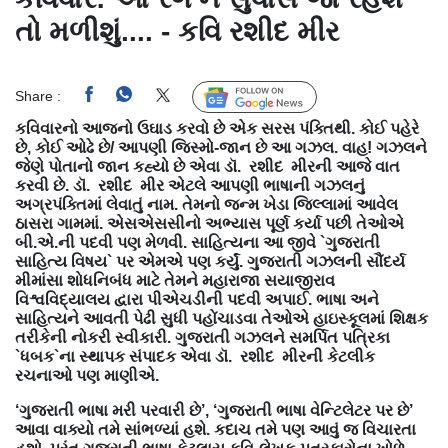
તો મળીશું.... - કવિ રશીદ મીર
Share :
Follow Us
કવિવારનો આજનો ઉઘાડ કરવો છે એક સરસ પંક્તિથી. કોઈ પહેરે
છે, કોઈ ઓઢે છે/ આપણી જિસ્મો-જાન છે આ ગઝલ. વાહ! ગઝલને
જેણે પોતાનો જાન કહ્યો છે એવા ડૉ. રશીદ મીરની આજે વાત
કરવી છે. ડૉ. રશીદ મીર એટલે આપણી ભાષાની ગઝલનું
અગ્રપંક્તિમાં લેવાતું નામ. તેમનો જન્મ ખેડા જિલ્લામાં આવેલ
ઠાસરા ગામમાં. એસએસસીનો અભ્યાસ પૂર્ણ કર્યા પછી તેઓએ
બી.એ.ની પદવી પણ મેળવી. સાહિત્યના આ જીવે `ગુજરાતી
સાહિત્ય વિષય` પર એમએ પણ કર્યું. ગુજરાતી ગઝલની સૌંદર્ય
મીમાંસા શોધનિબંધ માટે તેમને મહારાજા સયાજીરાવ
વિશ્વવિદ્યાલય દ્વારા પીએચડીની પદવી અપાઈ. ભાષા અને
સાહિત્યને આવતી પેઢી સુધી પહોંચાડવા તેઓએ હાઇસ્કૂલમાં શિક્ષક
તરીકેની નોકરી સ્વીકારી. ગુજરાતી ગઝલને સમર્પિત પત્રિકા
`ધબક`ના સ્થાપક સંપાદક એવા ડૉ. રશીદ મીરની કેટલીક
રચનાઓ પણ માણીએ.
‘ગુજરાતી ભાષા મરી પરવારી છે’, ‘ગુજરાતી ભાષા વેન્ટિલેટર પર છે’
આવા વાક્યો તમે સાંભળ્યાં હશે. કદાચ તમે પણ આવું જ વિચારતા