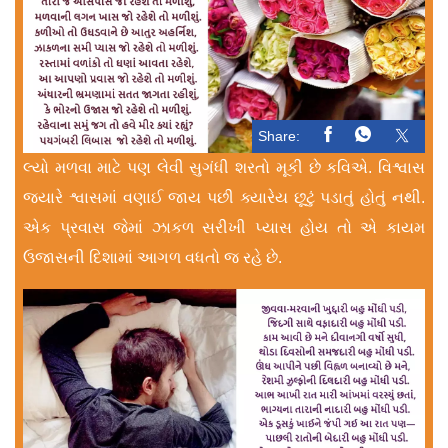
Share:
લ્યો મળવા માટે પણ લેવી સુગંધી શરતો મૂકી છે કવિએ. વિશ્વાસ
જ્યારે શ્વાસમાં વણાઈ જાય પછી ક્યારેય છૂટું પડાતું હોતું નથી.
એક પ્રવાસ જેમાં ઝાકળ સરીખી પ્યાસ હોય તો એ કાયમ
ઉજાસની દિશામાં આગળ વધતો જ રહે છે.