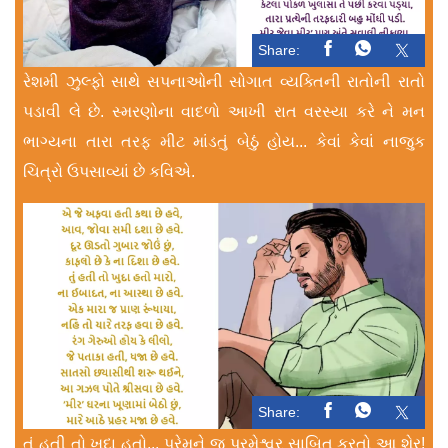
Share:
રેશમી ઝુલ્ફો સાથે સપનાઓની સોગાત વ્યક્તિની રાતોની રાતો
પડાવી લે છે. સ્મરણોના વાદળો આખી રાત વરસ્યા કરે ને મન
ભાગ્યના તારા તરફ મીટ માંડતું બેઠું હોય... કેવાં કેવાં નાજુક
ચિત્રો ઉપસાવ્યાં છે કવિએ.
Share:
તું હતી તો ખુદા હતો... પ્રેમને જ પરમેશ્વર સાબિત કરતો આ શેર!