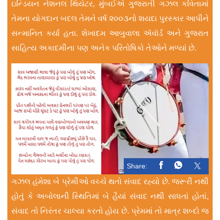
ઇન્ડિયન નેશનલ થિયેટર, મુંબઈએ ગુજરાતી ગઝલ કવિતામાં
તેમના યોગદાન બદલ તેમને વર્ષ ૨૦૦૩નો શયદા પુરસ્કાર આપીને
સન્માનિત કર્યા હતા. શેખાદમ આબુવાલા ઍવૉર્ડ અને ગુજરાત
સાહિત્ય અકાદમીના પણ અનેક પરિતોષિકો તેઓને મળ્યાં છે.
Share:
ગઝલ હંમેશા બે પ્રેમીઓ વચ્ચે થતો સંવાદ રહ્યો છે. જરૂરી નથી
હોતું કે અબોલાની સ્થિતિમાં બે હૈયાં સંવાદ નથી સાધતાં હોતાં,
સંવાદ તો નિરંતર ચાલ્યા કરતો હોય છે. પ્રેમમાં તો માત્ર શબ્દો જ