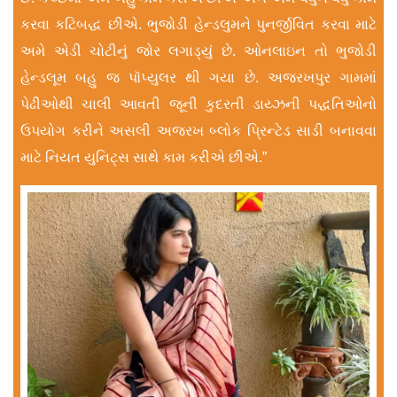
કરવા કટિબદ્ધ છીએ. ભુજોડી હેન્ડલુમને પુનર્જીવિત કરવા માટે
અમે એડી ચોટીનું જોર લગાડ્યું છે. ઓનલાઇન તો ભુજોડી
હેન્ડલૂમ બહુ જ પૉપ્યુલર થી ગયા છે. અજરખપુર ગામમાં
પેઢીઓથી ચાલી આવતી જૂની કુદરતી ડાય્ઝની પદ્ધતિઓનો
ઉપયોગ કરીને અસલી અજરખ બ્લોક પ્રિન્ટેડ સાડી બનાવવા
માટે નિયત યુનિટ્સ સાથે કામ કરીએ છીએ.”