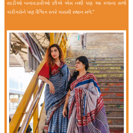
સાડીઓ બનાવડાવીઓ છીએ એમ નથી પણ આ કલાના સર્જ
કારીગરોને પણ વૈશ્વિક સ્તરે કાયમી સ્થાન મળે.”