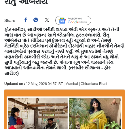
રીતુ ઓબેરોય
Share :
Follow Us
ફોર સારીઝ, સાડીઓ ખરીદી શકાય એવી એક બ્રાન્ડ અને તેની
ખાસ વાત છે આ બ્રાન્ડ સાથે જોડાયેલા હસ્તકલાકારો. રીતુ
ઓબેરોય પોતે મીડિયા પ્રોફેશનલ રહી ચૂક્યાં છે અને તેમણે
મેટર્નિટી બ્રેક દરમિયાન કોર્પોરેટની દોડમાંથી બહાર નીકળીને તેમણે
ગામડાંઓમાં પ્રવાસ કરવાનું નક્કી કર્યું. એ મુલાકાતોમાં તેમણે
વણકરોની કામગીરી જોઇ અને તેમને થયું કે આ કામને વધુ લોકો
સુધી પહોંચાડવું બહુ જરૂરી છે. પોતાના મૂળ અને વારસાને મંચ
આપવાની અનિવાર્યતા તેમને લાગી. (તસવીર સૌજન્ય - ફોર
સારીઝ)
Updated on :
12 May, 2026 04:57 IST | Mumbai | Chirantana Bhatt