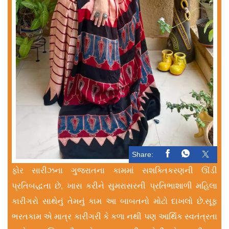
Share:
ફોર સારીઝના ગુજરાતના કામમાં સશક્તિકરણની ઊંડી
પ્રતિબદ્ધતા છે, ખાસ કરીને સુમરાસરની પ્રતિભાશાળી મહિલા
કારીગરો સાથેનું તેમનું કામ આ બાબતનો મોટો દાખલો છે.સૂફ
ભરતકામ એ માત્ર કારીગરી કે કળા નથી પણ આર્થિક સ્વતંત્રતા