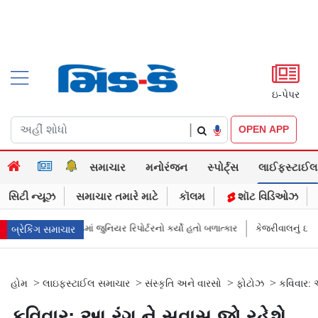
ઇ-પેપર
|
OPEN APP
સમાચાર
મનોરંજન
સ્પોર્ટ્સ
લાઈફસ્ટાઈલ
સિટી ન્યૂઝ
સમાચાર તમારે માટે
કૉલમ
શૉટ વિડિઓઝ
 રિપોર્ટરનો કર્યો હતો બળાત્કાર
કેજરીવાલનું ઇન્સ્ટાગ્રામ એકાઉન્ટ ભારતમાં રિસ
બ્રેકિંગ સમાચાર
>
>
>
>
હોમ
લાઇફસ્ટાઈલ સમાચાર
સંસ્કૃતિ અને વારસો
ફોટોઝ
કવિવાર: આ
કવિવાર: આ રંગ ને સુવાસ જો રહેશે