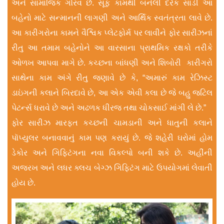
અને સામાજિક ગૌરવ છે. સૂફ કામથી બનેલી દરેક સાડી આ
બહેનો માટે સન્માનની લાગણી અને આર્થિક સ્વતંત્રતા લાવે છે.
આ કારીગરોના કામને વૈશ્વિક પ્લેટફોર્મ પર લાવીને ફોર સારીઝનાં
રીતુ આ તમામ બહેનોને આ વારસાના પ્રાથમિક રક્ષકો તરીકે
ઓળખ આપવા માગે છે. કચ્છના બાંધણી અને શિબોરી કારીગરો
સાથેના કામ અંગે રીતુ જણાવે છે કે, “અમારું કામ રેઝિસ્ટ
ડાઇંગની કલાને બિરદાવે છે, આ એક એવી કલા છે જે બહુ જટિલ
પેટર્ન્સ ધરાવે છે અને અઢળક ધીરજ તથા ચોકસાઈ માંગી લે છે.”
ફોર સારીઝ મારફત કચ્છની ચામડાની અને ધાતુની કલાને
પૉપ્યુલર બનાવવાનું કામ પણ કરાયું છે. જે શહેરી ઘરોમાં હોમ
ડેકોર અને ગિફ્ટિંગના નવા વિકલ્પો બની શકે છે. અહીંની
અજરખ અને લધર ક્લચ બેગ્ઝ ગિફ્ટિંગ માટે ઉપયોગમાં લેવાતી
હોય છે.