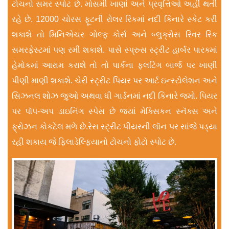
ટોચનો સમર સ્પોટ છે. મોસમી ખાણાં અને પ્રવૃત્તિઓ અહીં થતી
રહે છે. 12000 ચોરસ ફૂટની રોલર રિંકમાં નદી કિનારે સ્કેટ કરી
શકાશે તો મિનિએચર ગોલ્ફ કોર્સ અને બ્લુક્રોસ રિવર રિંક
સમરફેસ્ટમાં પણ રમી શકાશે. પાસે સ્પ્રુસ સ્ટ્રીટ હાર્બર પારક્માં
હેમોકમાં આરામ કરાશે તો તો પાર્કના ફ્લટિંગ બાર્જ પર ખાણી
પીણી માણી શકાશે. ચેરી સ્ટ્રીટ પિયર પર આર્ટ ઇન્સ્ટોલેશન અને
સિઝનલ શોઝ જુઓ અથવા ધી ગાર્ડનમાં નદી કિનારે જમો. પિયર
પર પૉપ-અપ ડાઇનિંગ સ્પેસ છે જ્યાં મેક્સિકન સ્નૅક્સ અને
ફ્રોઝન કોકટેલ મળે છે.રેસ સ્ટ્રીટ પીયરની લૉન પર સાંજે પડ્યા
રહી શકાય જે ફિલાડેલ્ફિયાનો ટોચનો ફોટો સ્પોટ છે.