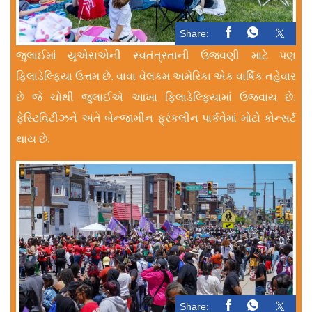
Share:
જુલાઈમાં યુએસએની સ્વતંત્રતાની ઉજવણી માટે પણ
ફિલાડેલ્ફિયા ઉત્તમ છે. વાવા વેલકમ અમેરિકા એક વાર્ષિક તહેવાર
છે જે ચોથી જુલાઈએ આખા ફિલાડેલ્ફિયામાં ઉજવાય છે.
ફેસ્ટિવિટીઝને અંતે બેન્જામીન ફ્રંકલીન પાર્કવેમાં મોટો કોન્સર્ટ
થાય છે.
Share: