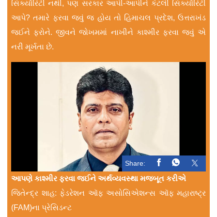
સિક્યૉરિટી નથી, પણ સરકાર આપી-આપીને કેટલી સિક્યૉરિટી
આપે? તમારે ફરવા જવું જ હોય તો હિમાચલ પ્રદેશ, ઉત્તરાખંડ
જઈને ફરોને. જીવને જોખમમાં નાખીને કાશ્મીર ફરવા જવું એ
નરી મૂર્ખતા છે.
Share:
આપણે કાશ્મીર ફરવા જઈને અર્થવ્યવસ્થા મજબૂત કરીએ
જિતેન્દ્ર શાહ: ફેડરેશન ઑફ અસોસિએશન્સ ઑફ મહારાષ્ટ્ર
(FAM)ના પ્રેસિડન્ટ