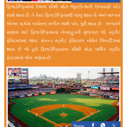
ફિલાડેલ્ફિયામાં દેશના સૌથી મોટા જૂનટીન્થની ઉજવણી પરેડ
સાથે થાય છે. તે વેસ્ટ ફિલાડેલ્ફિયાથી ચાલુ થાય ચે અને માલ્કમ
એક્સ પાર્કમાં બપોરના સંગીત સાથે પરેડ પુરી થાય છે. કલ્ચરને
માણવા માટે ફિલાડેલ્ફિયાના નેબરહુડની મુલાકાત લો, સ્ટ્રીટ
ફેસ્ટિવલમાં જાવ. સેકન્ડ સ્ટ્રીટ ફેસ્ટિવલ નોર્ધન લિબર્ટીઝમાં
થાય છે જે હવે ફિલાડેલ્ફિયાના સૌથી મોટા વાર્ષિક સ્ટ્રીટ
ફેસ્ટમાંનો એક ગણાય છે.
Share: