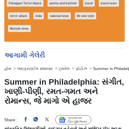
Pahalgam Terror Attack
jammu and kashmir
travel
travel news
terror attack
india
national news
life and style
lifestyle news
આગામી ગેલેરી
>
>
>
>
હોમ
લાઇફસ્ટાઈલ સમાચાર
ટ્રાવેલ
ફોટોઝ
Summer in Philadel
Summer in Philadelphia: સંગીત,
ખાણી-પીણી, રમત-ગમત અને
રોમાન્સ, જે માગો એ હાજર
Share :
Follow Us
સાંસ્કૃતિક ઉજવણીઓ, યાદગાર તહેવારો અને મજેદાર પૉપ-અપ્સ