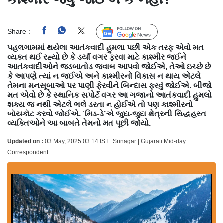
Share :
Follow Us
પહલગામમાં થયેલા આતંકવાદી હુમલા પછી એક તરફ એવો મત
વ્યક્ત થઈ રહ્યો છે કે ડર્યા વગર ફરવા માટે કાશ્મીર જઈને
આતંકવાદીઓને જડબાતોડ જવાબ આપવો જોઈએ, તેઓ ઇચ્છે છે
કે આપણે ત્યાં ન જઈએ અને કાશ્મીરનો વિકાસ ન થાય એટલે
તેમના મનસૂબાઓ પર પાણી ફેરવીને બિન્દાસ ફરવું જોઈએ. બીજો
મત એવો છે કે સ્થાનિક સપોર્ટ વગર આ ગજાનો આતંકવાદી હુમલો
શક્ય જ નથી એટલે ભલે ડરતા ન હોઈએ તો પણ કાશ્મીરનો
બૉયકૉટ કરવો જોઈએ. ‘મિડ-ડે’એ જુદા-જુદા ક્ષેત્રની સિદ્ધહસ્ત
વ્યક્તિઓને આ બાબતે તેમનો મત પૂછી જોયો.
Updated on :
03 May, 2025 03:14 IST | Srinagar | Gujarati Mid-day
Correspondent