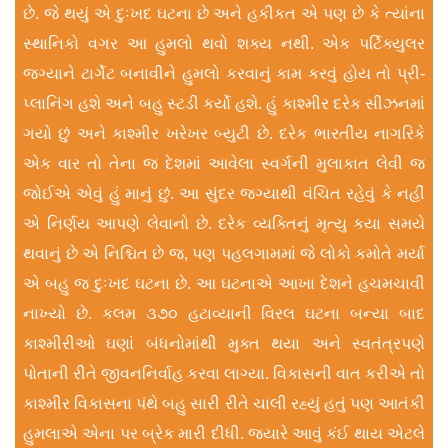
છે. જે થયું એ દુઃખદ ઘટના છે અને હકીકત એ પણ છે કે ત્યાંના
સ્થાનિકો વગર આ હુમલો થવો શક્ય નથી. એક પર્ટિક્યુલર
જગ્યાને ટાર્ગેટ બનાવીને હુમલો કરવાનું કામ કરવું હોય તો પ્રી-
પ્લાનિંગ હશે અને બહુ સ્ટડી કર્યો હશે. હું કાશ્મીર દરેક સીઝનમાં
ગયો છું અને કાશ્મીર ખરેખર બ્યુટી છે. દરેક ભારતીય નાગરિકે
એક વાર તો તેના જ દેશમાં આવેલા સ્વર્ગની મુલાકાત લેવી જ
જોઈએ એવું હું માનું છું. આ સુંદર જગ્યાથી વંચિત રહેવું કે નહીં
એ નિર્ણય આપણે લેવાનો છે. દરેક વ્યક્તિનું મૃત્યુ કયા સમયે
થવાનું છે એ નિશ્ચિત છે જ, પણ પહલગામમાં જે લોકો કમોતે મર્યા
એ બહુ જ દુઃખદ ઘટના છે. આ ઘટનાએ આખા દેશને હચમચાવી
નાખ્યો છે. કલમ ૩૭૦ હટાવ્યાની વિરલ ઘટના બન્યા બાદ
કાશ્મીરીઓ ઘણાં બંધનોમાંથી મુક્ત થયા અને સ્વતંત્રપણે
પોતાની રીતે જીવનનિર્વાહ કરવા લાગ્યા. વિકાસની વાત કરીએ તો
કાશ્મીર વિકાસના પંથે બહુ સારી રીતે ચાલી રહ્યું હતું પણ આતંકી
હુમલાએ એના પર બ્રેક મારી દીધી. જ્યારે આવું કંઈ થાય એટલે