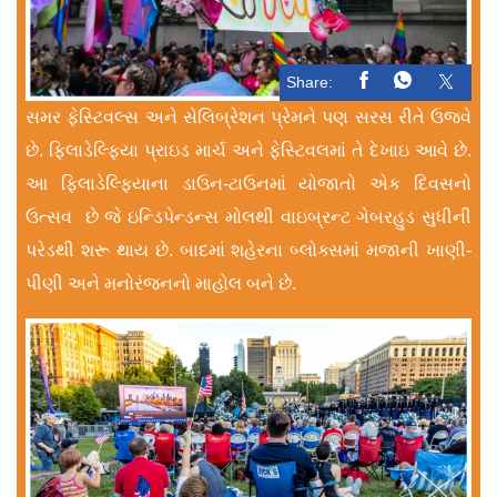
Share:
સમર ફેસ્ટિવલ્સ અને સેલિબ્રેશન પ્રેમને પણ સરસ રીતે ઉજવે
છે. ફિલાડેલ્ફિયા પ્રાઇડ માર્ચ અને ફેસ્ટિવલમાં તે દેખાઇ આવે છે.
આ ફિલાડેલ્ફિયાના ડાઉન-ટાઉનમાં યોજાતો એક દિવસનો
ઉત્સવ છે જે ઇન્ડિપેન્ડન્સ મોલથી વાઇબ્રન્ટ ગેબરહુડ સુધીની
પરેડથી શરૂ થાય છે. બાદમાં શહેરના બ્લોક્સમાં મજાની ખાણી-
પીણી અને મનોરંજનનો માહોલ બને છે.