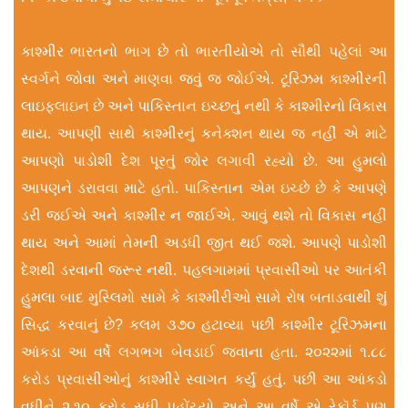
કાશ્મીર ભારતનો ભાગ છે તો ભારતીયોએ તો સૌથી પહેલાં આ
સ્વર્ગને જોવા અને માણવા જવું જ જોઈએ. ટૂરિઝમ કાશ્મીરની
લાઇફલાઇન છે અને પાકિસ્તાન ઇચ્છતું નથી કે કાશ્મીરનો વિકાસ
થાય. આપણી સાથે કાશ્મીરનું કનેક્શન થાય જ નહીં એ માટે
આપણો પાડોશી દેશ પૂરતું જોર લગાવી રહ્યો છે. આ હુમલો
આપણને ડરાવવા માટે હતો. પાકિસ્તાન એમ ઇચ્છે છે કે આપણે
ડરી જઈએ અને કાશ્મીર ન જાઈએ. આવું થશે તો વિકાસ નહીં
થાય અને આમાં તેમની અડધી જીત થઈ જશે. આપણે પાડોશી
દેશથી ડરવાની જરૂર નથી. પહલગામમાં પ્રવાસીઓ પર આતંકી
હુમલા બાદ મુસ્લિમો સામે કે કાશ્મીરીઓ સામે રોષ બતાડવાથી શું
સિદ્ધ કરવાનું છે? કલમ ૩૭૦ હટાવ્યા પછી કાશ્મીર ટૂરિઝમના
આંકડા આ વર્ષે લગભગ બેવડાઈ જવાના હતા. ૨૦૨૨માં ૧.૮૮
કરોડ પ્રવાસીઓનું કાશ્મીરે સ્વાગત કર્યું હતું. પછી આ આંકડો
વધીને ૨.૧૦ કરોડ સુધી પહોંચ્યો અને આ વર્ષે એ રેકૉર્ડ પણ