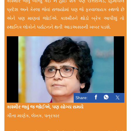
કાશ્મીર જેવું બીજું કંઈ ન હોઈ શકે પણ ઉત્તરાખંડ, હિમાચલ
પ્રદેશ અને કેરલા જેવાં રાજ્યોમાં પણ જે ફરવાલાયક સ્થળો છે
એને પણ માણવાં જોઈએ. કાશ્મીરને થોડો બ્રેક આપીશું તો
સ્થાનિક લોકોને પર્યટનને થતી આડઅસરની ખબર પડશે.
Share:
કાશ્મીર જવું જ જોઈએ, પણ યોગ્ય સમયે
ગીતા માણેક, લેખક, પત્રકાર