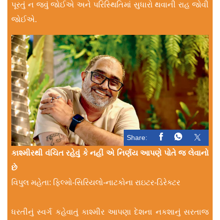
પૂરતું ન જવું જોઈએ અને પરિસ્થિતિમાં સુધારો થવાની રાહ જોવી
જોઈએ.
Share:
કાશ્મીરથી વંચિત રહેવું કે નહીં એ નિર્ણય આપણે પોતે જ લેવાનો
છે
વિપુલ મહેતા: ફિલ્મો-સિરિયલો-નાટકોના રાઇટર-ડિરેક્ટર
ધરતીનું સ્વર્ગ કહેવાતું કાશ્મીર આપણા દેશના નકશાનું સરતાજ