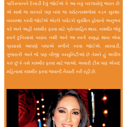
પાકિસ્તાનને દેખાડી દેવું જોઈએ કે આ નવું બદલાયેલું ભારત છે.
એ સાથે જ સરકારે પણ બધાં જ પર્યટનસ્થળોમાં કડક સુરક્ષા-
વ્યવસ્થા કરવી જોઈએ એટલે પર્યટકો સુર​ક્ષિત હોવાનો અનુભવ
કરે અને અહીં કાશ્મીર ફરવા માટે પ્રોત્સાહિત થાય. કાશ્મીર જેવું
સ્વર્ગ દુનિયામાં ક્યાંય નથી અને આ સ્વર્ગ સમૃદ્ધ થાય એવા
પ્રયાસો આપણે બધાએ મળીને કરવા જોઈએ. મારવાડી,
ગુજરાતી અને જે પણ બીજી કમ્યુનિટીઓ છે તેમને હું અપીલ
કરું છું કે તમે કાશ્મીર ફરવા માટે જાઓ. અમારી ટીમ પણ એકાદ
મહિનામાં કાશ્મીર ફરવા જવાની તૈયારી કરી રહી છે.