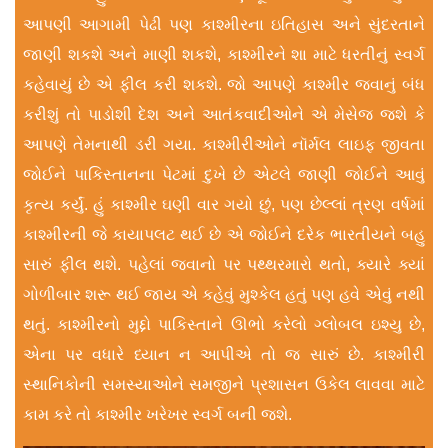
આપણી આગામી પેઢી પણ કાશ્મીરના ઇતિહાસ અને સુંદરતાને
જાણી શકશે અને માણી શકશે, કાશ્મીરને શા માટે ધરતીનું સ્વર્ગ
કહેવાયું છે એ ફીલ કરી શકશે. જો આપણે કાશ્મીર જવાનું બંધ
કરીશું તો પાડોશી દેશ અને આતંકવાદીઓને એ મેસેજ જશે કે
આપણે તેમનાથી ડરી ગયા. કાશ્મીરીઓને નૉર્મલ લાઇફ જીવતા
જોઈને પાકિસ્તાનના પેટમાં દુખે છે એટલે જાણી જોઈને આવું
કૃત્ય કર્યું. હું કાશ્મીર ઘણી વાર ગયો છું, પણ છેલ્લાં ત્રણ વર્ષમાં
કાશ્મીરની જે કાયાપલટ થઈ છે એ જોઈને દરેક ભારતીયને બહુ
સારું ફીલ થશે. પહેલાં જવાનો પર પથ્થરમારો થતો, ક્યારે ક્યાં
ગોળીબાર શરૂ થઈ જાય એ કહેવું મુશ્કેલ હતું પણ હવે એવું નથી
થતું. કાશ્મીરનો મુદ્દો પાકિસ્તાને ઊભો કરેલો ગ્લોબલ ઇશ્યુ છે,
એના પર વધારે ધ્યાન ન આપીએ તો જ સારું છે. કાશ્મીરી
સ્થાનિકોની સમસ્યાઓને સમજીને પ્રશાસન ઉકેલ લાવવા માટે
કામ કરે તો કાશ્મીર ખરેખર સ્વર્ગ બની જશે.