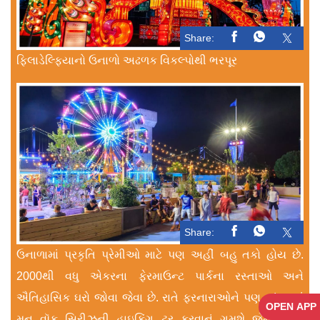
Share:
ફિલાડેલ્ફિયાનો ઉનાળો અઢળક વિકલ્પોથી ભરપૂર
Share:
ઉનાળામાં પ્રકૃતિ પ્રેમીઓ માટે પણ અહીં બહુ તકો હોય છે.
2000થી વધુ એકરના ફેરમાઉન્ટ પાર્કના રસ્તાઓ અને
ઐતિહાસિક ઘરો જોવા જેવા છે. રાતે ફરનારાઓને પણ અંધારમાં
OPEN APP
મૂન વૉક સિરીઝની હાઇકિંગ ટૂર કરવાનું ગમશે જેમાં લુનર