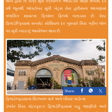
શોખ હોય તો રાત્રે મૂવી સ્ક્રીનિંગ આઉટડોર માણી શકાશે. દર
વર્ષે જૂનથી ઑક્ટોબર સુધી બેટ્સ રોસ હાઉસના આંગણામાં
ક્લાસિક સાયન્સ ફિક્શન ફિલ્મો બતાડાય છે. વેસ્ટ
ફિલાડેલ્ફિયામાં સનસેટ સોશિયલ દર બુધવારે સિરા ગ્રીન લૉન
પર મૂવી નાઇટનું આયોજન થાય છે.
Share:
ફિલાડેલ્ફઇયાના સિઝનલ પાર્ક અને બીયર ગાર્ડન્સ
ડેલવેર રિવર વૉટરફ્રન્ટ ફિલાડેલ્ફિયામાં બહુ જાણીતો અને