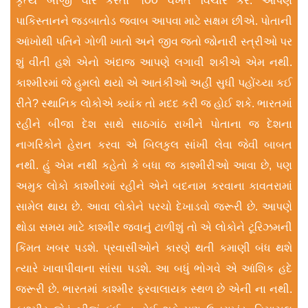
કૃત્ય બીજી વાર કરતાં ૧૦૦ વખત વિચાર કરે. આપણે
પાકિસ્તાનને જડબાતોડ જવાબ આપવા માટે સક્ષમ છીએ. પોતાની
આંખોથી પતિને ગોળી ખાતો અને જીવ જતો જોનારી સ્ત્રીઓ પર
શું વીતી હશે એનો અંદાજ આપણે લગાવી શકીએ એમ નથી.
કાશ્મીરમાં જે હુમલો થયો એ આતંકીઓ અહીં સુધી પહોંચ્યા કઈ
રીતે? સ્થાનિક લોકોએ ક્યાંક તો મદદ કરી જ હોઈ શકે. ભારતમાં
રહીને બીજા દેશ સાથે સાઠગાંઠ રાખીને પોતાના જ દેશના
નાગરિકોને હેરાન કરવા એ બિલકુલ સાંખી લેવા જેવી બાબત
નથી. હું એમ નથી કહેતો કે બધા જ કાશ્મીરીઓ આવા છે, પણ
અમુક લોકો કાશ્મીરમાં રહીને એને બદનામ કરવાના કાવતરામાં
સામેલ થાય છે. આવા લોકોને પરચો દેખાડવો જરૂરી છે. આપણે
થોડા સમય માટે કાશ્મીર જવાનું ટાળીશું તો એ લોકોને ટૂરિઝમની
કિંમત ખબર પડશે. પ્રવાસીઓને કારણે થતી કમાણી બંધ થશે
ત્યારે ખાવાપીવાના સાંસા પડશે. આ બધું ભોગવે એ આંશિક હદે
જરૂરી છે. ભારતમાં કાશ્મીર ફરવાલાયક સ્થળ છે એની ના નથી.