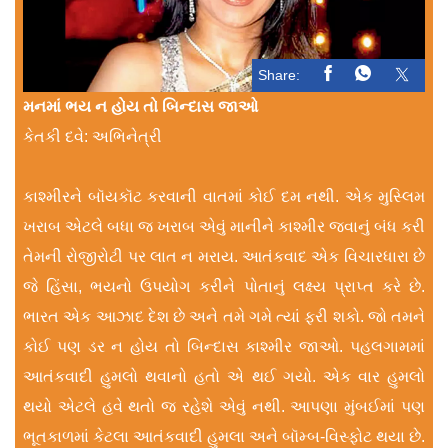
Share:
મનમાં ભય ન હોય તો બિન્દાસ જાઓ
કેતકી દવે: અભિનેત્રી
કાશ્મીરને બૉયકૉટ કરવાની વાતમાં કોઈ દમ નથી. એક મુસ્લિમ
ખરાબ એટલે બધા જ ખરાબ એવું માનીને કાશ્મીર જવાનું બંધ કરી
તેમની રોજીરોટી પર લાત ન મરાય. આતંકવાદ એક વિચારધારા છે
જે હિંસા, ભયનો ઉપયોગ કરીને પોતાનું લક્ષ્ય પ્રાપ્ત કરે છે.
ભારત એક આઝાદ દેશ છે અને તમે ગમે ત્યાં ફરી શકો. જો તમને
કોઈ પણ ડર ન હોય તો બિન્દાસ કાશ્મીર જાઓ. પહલગામમાં
આતંકવાદી હુમલો થવાનો હતો એ થઈ ગયો. એક વાર હુમલો
થયો એટલે હવે થતો જ રહેશે એવું નથી. આપણા મુંબઈમાં પણ
ભૂતકાળમાં કેટલા આતંકવાદી હુમલા અને બૉમ્બ-વિસ્ફોટ થયા છે.