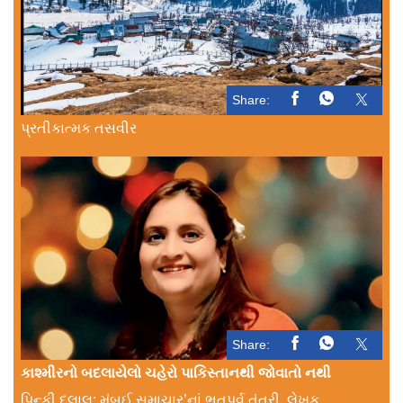
Share:
પ્રતીકાત્મક તસવીર
Share:
કાશ્મીરનો બદલાયેલો ચહેરો પાકિસ્તાનથી જોવાતો નથી
પિન્કી દલાલ: મુંબઈ સમાચાર’નાં ભૂતપૂર્વ તંત્રી, લેખક