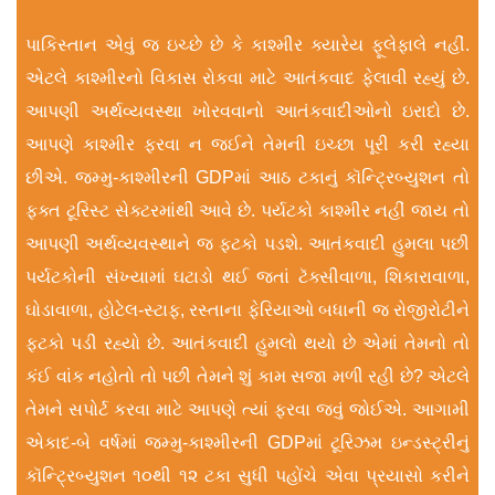
પાકિસ્તાન એવું જ ઇચ્છે છે કે કાશ્મીર ક્યારેય ફૂલેફાલે નહીં.
એટલે કાશ્મીરનો વિકાસ રોકવા માટે આતંકવાદ ફેલાવી રહ્યું છે.
આપણી અર્થવ્યવસ્થા ખોરવવાનો આતંકવાદીઓનો ઇરાદો છે.
આપણે કાશ્મીર ફરવા ન જઈને તેમની ઇચ્છા પૂરી કરી રહ્યા
છીએ. જમ્મુ-કાશ્મીરની GDPમાં આઠ ટકાનું કૉન્ટ્રિબ્યુશન તો
ફક્ત ટૂરિસ્ટ સેક્ટરમાંથી આવે છે. પર્યટકો કાશ્મીર નહીં જાય તો
આપણી અર્થવ્યવસ્થાને જ ફટકો પડશે. આતંકવાદી હુમલા પછી
પર્યટકોની સંખ્યામાં ઘટાડો થઈ જતાં ટૅક્સીવાળા, શિકારાવાળા,
ઘોડાવાળા, હોટેલ-સ્ટાફ, રસ્તાના ફેરિયાઓ બધાની જ રોજીરોટીને
ફટકો પડી રહ્યો છે. આતંકવાદી હુમલો થયો છે એમાં તેમનો તો
કંઈ વાંક નહોતો તો પછી તેમને શું કામ સજા મળી રહી છે? એટલે
તેમને સપોર્ટ કરવા માટે આપણે ત્યાં ફરવા જવું જોઈએ. આગામી
એકાદ-બે વર્ષમાં જમ્મુ-કાશ્મીરની GDPમાં ટૂરિઝમ ઇન્ડસ્ટ્રીનું
કૉન્ટ્રિબ્યુશન ૧૦થી ૧૨ ટકા સુધી પહોંચે એવા પ્રયાસો કરીને