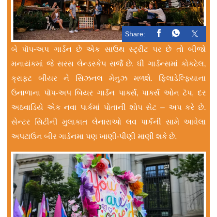
Share:
બે પૉપ-અપ ગાર્ડન છે એક સાઉથ સ્ટ્રીટ પર છે તો બીજો
મનાયંકમાં જે સરસ લેન્ડસ્કેપ સર્જે છે. ધી ગાર્ડન્સમાં કોકટેલ,
ક્રાફ્ટ બીયર ને સિઝનલ મેનુઝ મળશે. ફિલાડેલ્ફિયાના
ઉનાળાના પૉપ-અપ બિયર ગાર્ડન પાર્ક્સ, પાર્ક્સ ઓન ટૅપ, દર
અઠવાડિયે એક નવા પાર્કમાં પોતાની શોપ સેટ – અપ કરે છે.
સેન્ટર સિટીની મુલાકાત લેનારાઓ લવ પાર્કની સામે આવેલા
અપટાઉન બીર ગાર્ડનમા પણ ખાણી-પીણી માણી શકે છે.