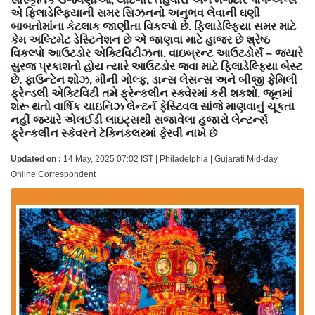
એ ફિલાડેલ્ફિયાની સમર સિઝનનો અનુભવ લેવાની ઘણી
બાબતોમાંના કેટલાક જાણીતા વિકલ્પો છે. ફિલાડેલ્ફિયા સમર માટે
કેમ અલ્ટિમેટ ડેસ્ટિનેશન છે એ જાણવા માટે હાજર છે શ્રેષ્ઠ
વિકલ્પો આઉટડોર એક્ટિવિટીઝના. વાઇબ્રન્ટ આઉટડોર્સ – જ્યારે
સુરજ પ્રકાશતો હોય ત્યારે આઉટડોર જવા માટે ફિલાડેલ્ફિયા બેસ્ટ
છે. ફાઉન્ટેન શોઝ, મીની ગોલ્ફ, ડાન્સ લેસન્સ અને બીજી ફેમિલી
ફ્રેન્ડલી એક્ટિવિટી તમે ફ્રેન્કલીન સ્ક્વેરમાં કરી શકશો. જૂનમાં
શરૂ થતો વાર્ષિક ચાઇનિઝ લેન્ટર્ન ફેસ્ટિવલ સાંજે માણવાનું ચૂકતા
નહીં જ્યારે એલઈડી લાઇટ્સથી સજાવેલા હજારો લેન્ટર્ન્સ
ફ્રેન્કલીન સ્કેવરને ટેક્નિકલરમાં ફેરવી નાખે છે
Updated on :
14 May, 2025 07:02 IST | Philadelphia | Gujarati Mid-day
Online Correspondent