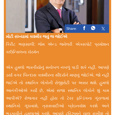
Share:
મોટી સંખ્યામાં કાશ્મીર જવું જ જોઈએ
કિરીટ ભણસાલી: જેમ ઍન્ડ જ્વેલરી એક્સપોર્ટ પ્રમોશન
કાઉન્સિલના ચૅરમૅન
એક હુમલો ભારતીયોનું મનોબળ નબળું પાડી શકે નહીં. આપણે
ડર્યા વગર બિન્દાસ કાશ્મીરના સૌંદર્યને માણવું જોઈએ. જો નહીં
જઈએ તો સ્થાનિક લોકોની રોજીરોટી પર અસર થશે. હુમલો
આતંકીઓએ કર્યો છે, એમાં સજા સ્થાનિક લોકોને શું કામ
આપીએ? રોજગાર નહીં હોય તો ટેરર ફન્ડિંગના ગૂંચળામાં
સ્થાનિકો ગૂંચવાશે, ત્રાસવાદીઓ બ્રેઇનવૉશ કરશે અને
ભડકાવીને હુમલાઓ કરશે. આપણે ટૂરિઝમને ચાલુ રાખીશું તો