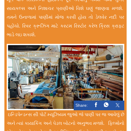
સાયકલ્સ અને નિશાચર પ્રાણીઓ વિશે ઘણું જાણવા મળશે.
તમને ઉનાળામાં પાણીમાં મોજ કરવી હોય તો ડેલવેર નદી પર
પહોંચો. રિવર ક્રૂઝિંગ માટે કસ્ટમ રિસ્ટોર કરેલ ક્રિસ ક્રાફ્ટ
ભાડે લઇ શકાશે.
Share:
ઇન્ડિપેન્ડન્સ સી પોર્ટ મ્યૂઝિયમ જુઓ જે પાણી પર જ આવેલું છે
અને ત્યાં કાયાકિંગ અને પેડલ બોટનો અનુભવ મળશે. ફિલ્મોનો