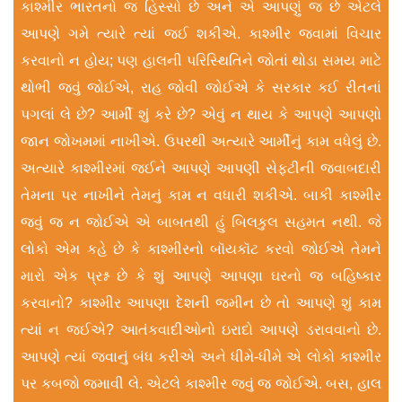
કાશ્મીર ભારતનો જ હિસ્સો છે અને એ આપણું જ છે એટલે
આપણે ગમે ત્યારે ત્યાં જઈ શકીએ. કાશ્મીર જવામાં વિચાર
કરવાનો ન હોય; પણ હાલની પરિસ્થિતિને જોતાં થોડા સમય માટે
થોભી જવું જોઈએ, રાહ જોવી જોઈએ કે સરકાર કઈ રીતનાં
પગલાં લે છે? આર્મી શું કરે છે? એવું ન થાય કે આપણે આપણો
જાન જોખમમાં નાખીએ. ઉપરથી અત્યારે આર્મીનું કામ વધેલું છે.
અત્યારે કાશ્મીરમાં જઈને આપણે આપણી સેફ્ટીની જવાબદારી
તેમના પર નાખીને તેમનું કામ ન વધારી શકીએ. બાકી કાશ્મીર
જવું જ ન જોઈએ એ બાબતથી હું બિલકુલ સહમત નથી. જે
લોકો એમ કહે છે કે કાશ્મીરનો બૉયકૉટ કરવો જોઈએ તેમને
મારો એક પ્રશ્ન છે કે શું આપણે આપણા ઘરનો જ બહિષ્કાર
કરવાનો? કાશ્મીર આપણા દેશની જમીન છે તો આપણે શું કામ
ત્યાં ન જઈએ? આતંકવાદીઓનો ઇરાદો આપણે ડરાવવાનો છે.
આપણે ત્યાં જવાનું બંધ કરીએ અને ધીમે-ધીમે એ લોકો કાશ્મીર
પર કબજો જમાવી લે. એટલે કાશ્મીર જવું જ જોઈએ. બસ, હાલ