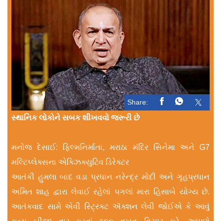
Share:
સ્થાનિક લોકોને સબક શીખવવો જરૂરી છે
મનોજ દેસાઈ: ફિલ્મનિર્માતા, મરાઠા મંદિર સિનેમા અને G7
મલ્ટિપ્લેક્સના એક્ઝિક્યુટિવ ડિરેક્ટર
આતંકી હુમલા બાદ વડા પ્રધાન નરેન્દ્ર મોદી અને ગૃહપ્રધાન
અમિત શાહ દ્વારા લેવાઈ રહેલાં પગલાં મારા હિસાબે યોગ્ય છે.
આતંકવાદ સામે એવી સ્ટ્રિક્ટ ઍક્શન લેવી જોઈએ કે આવું