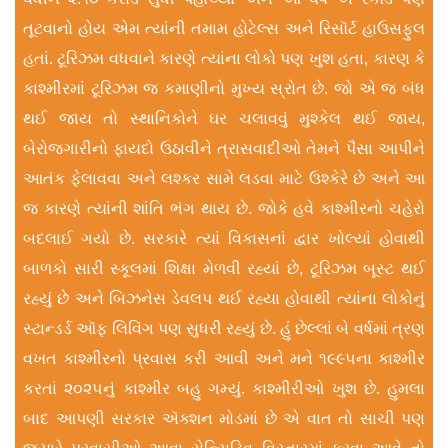
તૂટવાનો હોય એમ ત્યાંની તમામ હોટેલ્સ અને રિસૉર્ટ હાઉસફુલ
હતાં. ટૂરિઝમ વધવાને કારણે ત્યાંના લોકો પણ ખુશ હતા, કારણ કે
કાશ્મીરમાં ટૂરિઝમ જ કમાણીનો મુખ્ય સ્રોત છે. જો એ જ બંધ
થઈ જાય તો સ્થાનિકોને ઘર ચલાવવું મુશ્કેલ થઈ જાય,
બેરોજગારીનો ફાયદો ઉઠાવીને ત્રાસવાદીઓ તેમને પૈસા આપીને
આતંક ફેલાવવા અને લશ્કર સામે લડવા માટે ઉશ્કેરે છે અને આ
જ કારણે ત્યાંની શાંતિ ભંગ થાય છે. જોકે હવે કાશ્મીરનો ચહેરો
બદલાઈ ગયો છે. સરકારે ત્યાં વિકાસનાં દ્વાર ખોલ્યાં હોવાથી
બાળકો સારી સ્કૂલમાં શિક્ષા મેળવી રહ્યાં છે, ટૂરિઝમ બૂસ્ટ થઈ
રહ્યું છે અને બિઝનેસ ડેવલપ થઈ રહ્યા હોવાથી ત્યાંના લોકોનું
સ્ટાન્ડર્ડ ઑફ લિવિંગ પણ સુધરી રહ્યું છે. હું છેલ્લાં બે વર્ષમાં ત્રણ
વખત કાશ્મીરનો પ્રવાસ કરી આવી અને મને ૧૯૯૫ના કાશ્મીર
કરતાં ૨૦૨૫નું કાશ્મીર બહુ ગમ્યું. કાશ્મીરીઓ ખુશ છે. હુમલા
બાદ આપણી સરકાર ઍક્શન મોડમાં છે એ વાત તો સાચી પણ