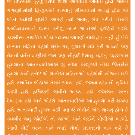
જ મદરેસામાં હિન્દુવિરોધી શિક્ષા આપવામાં આવતી હોય. જેમને
ગળથૂથીમાંથી હિન્દુઓને મારવાનું શીખવવામાં આવ્યું હોય એ
લોકો ક્યાંથી સુધરે? આપણે ત્યાં જવાનું બંધ કરીને, તેમની
અર્થવ્યવસ્થાને ધ્વસ્ત કરીશું ત્યારે જ તેઓ ઘૂંટણિયે પડશે.
કાશ્મીરના સ્થાનિક લોકો ક્યારેય આપણી સાથે હતા નહીં. હું પોતે
છ-સાત મહિના પહેલાં શ્રીનગર, ગુલમર્ગ બધે ફરી આવ્યો પણ
તેમનાં વર્તન-વાણીમાં જરા પણ સૌહાર્દ દેખાયું નહોતું. પહલગામ
હુમલાના આતંકવાદીઓએ શું સીધા પૅરૅશૂટથી નીચે ઊતરીને
હુમલો કર્યો હતો? એ લોકોએ મહિનાઓ પહેલાંથી યોજના ઘડી
હશે. સ્થાનિક લોકોએ તેમને રાખ્યા હશે, જમવા-રહેવાની સુવિધા
આપી હશે, હથિયારો લાવીને આપ્યાં હશે, જંગલના રસ્તા
દેખાડ્યા હશે અને એટલે આતંકવાદીઓ આ હુમલો કરી શક્યા
હશે. આતંકવાદી હુમલા પછી પણ જે લોકોને એમ લાગતું હોય કે
કાશ્મીર જવું જોઈએ તો જાઓ અને જઈને ગોળીઓ ખાઓ.
આવી કોઈ ઘટના બને ત્યારે લોકો સરકારનો વાંક કાઢે કે