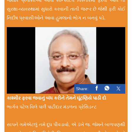
જ્યારે પ્રવાસીઓ આવા સેન્સિટિવ વિસ્તારમાં ફરવા આવે તો
સુરક્ષા-વ્યવસ્થામાં સુધારો કરવાની તાતી જરૂર છે જેથી ફરી કોઈ
નિર્દોષ પ્રવાસીઓને આવા હુમલાનો ભોગ ન બનવું પડે.
Share:
કાશ્મીર ફરવા જવાનું બંધ કરીને તેમને ઘૂંટણિયે પાડી દો
ભાર્ગવ પટેલ વિલે પાર્લે પાટીદાર મંડળના પ્રેસિડન્ટ
સાપને ગમેએટલું તમે દૂધ પીવડાવો, એ ડંખે જ. જેમને બાળપણથી