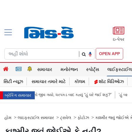
ઇ-પેપર
|
OPEN APP
સમાચાર
મનોરંજન
સ્પોર્ટ્સ
લાઈફસ્ટાઈલ
સિટી ન્યૂઝ
સમાચાર તમારે માટે
કૉલમ
શૉટ વિડિઓઝ
યો, ધરપકડ બાદ કહ્યું “હું ઘરે જઈ શકું?”
‘હું બાબા બાગેશ્વર નથી...’: IIT દિલ્હી
બ્રેકિંગ સમાચાર
>
>
>
>
હોમ
લાઇફસ્ટાઈલ સમાચાર
ટ્રાવેલ
ફોટોઝ
કાશ્મીર જવું જોઈએ ક
કાશ્મીર જવું જોઈએ કે નહીં?