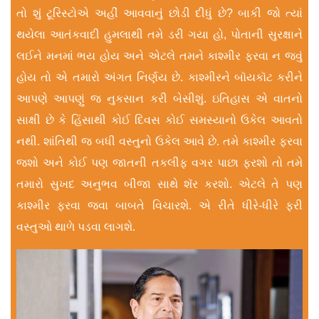
તો શું ટૂરિસ્ટોએ અહીં આવવાનું છોડી દીધું છે? બાકી જો ત્યાં
થયેલા આતંકવાદી હુમલાથી તમે ડરી ગયા હો, પોતાની સુરક્ષાને
લઈને મનમાં ભય હોય અને એટલે તમને કાશ્મીર ફરવા ન જવું
હોય તો એ તમારો અંગત નિર્ણય છે. કાશ્મીરને બૉયકૉટ કરીને
આપણે આપણું જ નુકસાન કરી બેસીશું. ઇતિહાસ એ વાતનો
સાક્ષી છે કે હિંસાથી કોઈ દિવસ કોઈ સમસ્યાનો ઉકેલ આવતો
નથી. શાંતિથી જ બધી વસ્તુનો ઉકેલ આવે છે. તમે કાશ્મીર ફરવા
જશો અને કોઈ પણ જાતની તકલીફ વગર પાછા ફરશો તો તમે
તમારો સુખદ અનુભવ બીજા સાથે શૅર કરશો. એટલે તે પણ
કાશ્મીર ફરવા જવા બાબતે વિચારશે. એ રીતે ધીરે-ધીરે ફરી
વસ્તુઓ થાળે પડવા લાગશે.