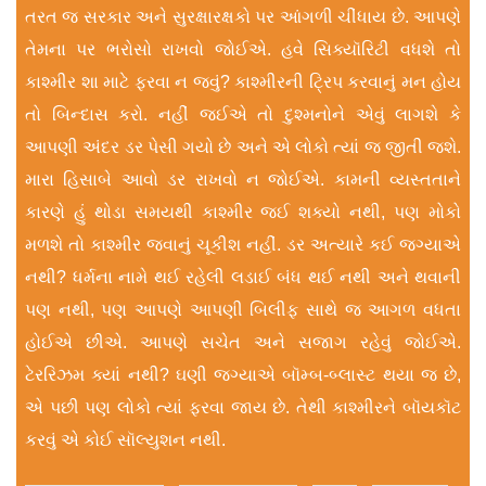
તરત જ સરકાર અને સુરક્ષારક્ષકો પર આંગળી ચીંધાય છે. આપણે
તેમના પર ભરોસો રાખવો જોઈએ. હવે સિક્યૉરિટી વધશે તો
કાશ્મીર શા માટે ફરવા ન જવું? કાશ્મીરની ટ્રિપ કરવાનું મન હોય
તો બિન્દાસ કરો. નહીં જઈએ તો દુશ્મનોને એવું લાગશે કે
આપણી અંદર ડર પેસી ગયો છે અને એ લોકો ત્યાં જ જીતી જશે.
મારા હિસાબે આવો ડર રાખવો ન જોઈએ. કામની વ્યસ્તતાને
કારણે હું થોડા સમયથી કાશ્મીર જઈ શક્યો નથી, પણ મોકો
મળશે તો કાશ્મીર જવાનું ચૂકીશ નહીં. ડર અત્યારે કઈ જગ્યાએ
નથી? ધર્મના નામે થઈ રહેલી લડાઈ બંધ થઈ નથી અને થવાની
પણ નથી, પણ આપણે આપણી બિલીફ સાથે જ આગળ વધતા
હોઈએ છીએ. આપણે સચેત અને સજાગ રહેવું જોઈએ.
ટેરરિઝમ ક્યાં નથી? ઘણી જગ્યાએ બૉમ્બ-બ્લાસ્ટ થયા જ છે,
એ પછી પણ લોકો ત્યાં ફરવા જાય છે. તેથી કાશ્મીરને બૉયકૉટ
કરવું એ કોઈ સૉલ્યુશન નથી.