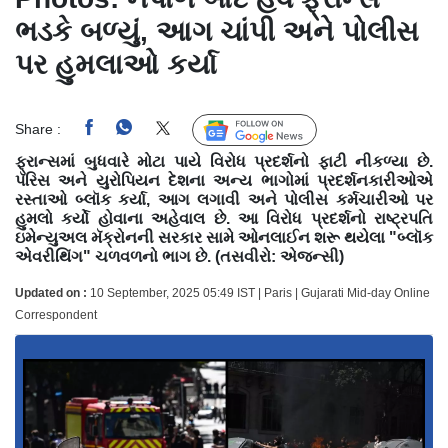
ભડકે બળ્યું, આગ ચાંપી અને પોલીસ
પર હુમલાઓ કર્યા
Share :
Follow Us
ફ્રાન્સમાં બુધવારે મોટા પાયે વિરોધ પ્રદર્શનો ફાટી નીકળ્યા છે.
પૅરિસ અને યુરોપિયન દેશના અન્ય ભાગોમાં પ્રદર્શનકારીઓએ
રસ્તાઓ બ્લૉક કર્યા, આગ લગાવી અને પોલીસ કર્મચારીઓ પર
હુમલો કર્યો હોવાના અહેવાલ છે. આ વિરોધ પ્રદર્શનો રાષ્ટ્રપતિ
ઇમેન્યુઅલ મૅક્રોનની સરકાર સામે ઓનલાઈન શરૂ થયેલા "બ્લૉક
એવરીથિંગ" ચળવળનો ભાગ છે. (તસવીરો: એજન્સી)
Updated on :
10 September, 2025 05:49 IST | Paris | Gujarati Mid-day Online
Correspondent