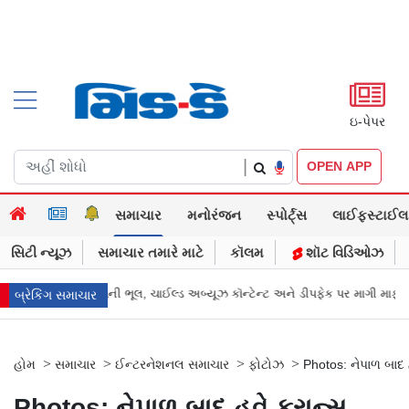
ઇ-પેપર
|
OPEN APP
સમાચાર
મનોરંજન
સ્પોર્ટ્સ
લાઈફસ્ટાઈલ
સિટી ન્યૂઝ
સમાચાર તમારે માટે
કૉલમ
શૉટ વિડિઓઝ
્ગે માની Metaની ભૂલ, ચાઈલ્ડ અબ્યૂઝ કૉન્ટેન્ટ અને ડીપફેક પર માગી માફી
"અધિક
બ્રેકિંગ સમાચાર
>
>
>
>
હોમ
સમાચાર
ઈન્ટરનેશનલ સમાચાર
ફોટોઝ
Photos: નેપાળ બાદ 
Photos: નેપાળ બાદ હવે ફ્રાન્સ