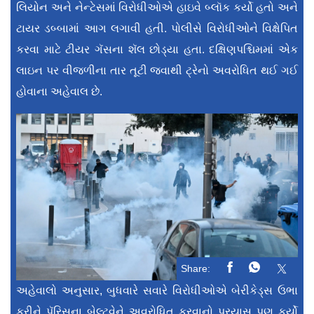
લિયોન અને નેન્ટેસમાં વિરોધીઓએ હાઇવે બ્લૉક કર્યો હતો અને
ટાયર ડબ્બામાં આગ લગાવી હતી. પોલીસે વિરોધીઓને વિક્ષેપિત
કરવા માટે ટીયર ગૅસના શૅલ છોડ્યા હતા. દક્ષિણપશ્ચિમમાં એક
લાઇન પર વીજળીના તાર તૂટી જવાથી ટ્રેનો અવરોધિત થઈ ગઈ
હોવાના અહેવાલ છે.
Share:
અહેવાલો અનુસાર, બુધવારે સવારે વિરોધીઓએ બેરીકેડ્સ ઉભા
કરીને પૅરિસના બેલ્ટવેને અવરોધિત કરવાનો પ્રયાસ પણ કર્યો