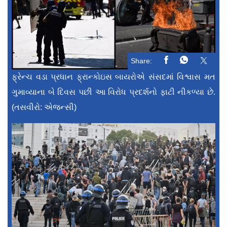
Share:
ફ્રેન્ચ વડા પ્રધાન ફ્રાન્કોઇસ બાયરોએ સંસદમાં વિશ્વાસ મત
ગુમાવ્યાના બે દિવસ પછી આ વિરોધ પ્રદર્શનો ફાટી નીકળ્યા છે.
(તસવીરો: એજન્સી)