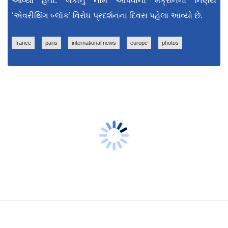
આવ્યો હતો. લેકોર્નુ નામ આપવાનો મૅક્રોનનો નિર્ણય
‘એવરીથિંગ બ્લૉક’ વિરોધ પ્રદર્શનના દિવસ પહેલા આવ્યો છે.
france
paris
international news
europe
photos