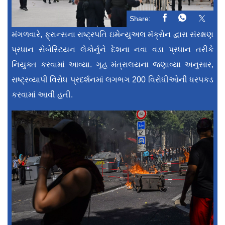
Share:
મંગળવારે, ફ્રાન્સના રાષ્ટ્રપતિ ઇમેન્યુઅલ મૅક્રોન દ્વારા સંરક્ષણ
પ્રધાન સેબેસ્ટિયન લેકોર્નુને દેશના નવા વડા પ્રધાન તરીકે
નિયુક્ત કરવામાં આવ્યા. ગૃહ મંત્રાલયના જણાવ્યા અનુસાર,
રાષ્ટ્રવ્યાપી વિરોધ પ્રદર્શનમાં લગભગ 200 વિરોધીઓની ધરપકડ
કરવામાં આવી હતી.