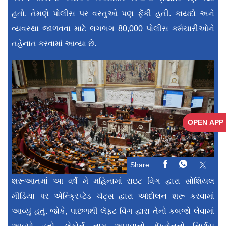
હતો. તેમણે પોલીસ પર વસ્તુઓ પણ ફેંકી હતી. કાયદો અને
વ્યવસ્થા જાળવવા માટે લગભગ 80,000 પોલીસ કર્મચારીઓને
તહેનાત કરવામાં આવ્યા છે.
OPEN APP
Share:
શરૂઆતમાં આ વર્ષે મે મહિનામાં રાઇટ વિંગ દ્વારા સોશિયલ
મીડિયા પર એન્ક્રિપ્ટેડ ચૅટ્સ દ્વારા આંદોલન શરૂ કરવામાં
આવ્યું હતું. જોકે, પાછળથી લૅફ્ટ વિંગ દ્વારા તેનો કબજો લેવામાં