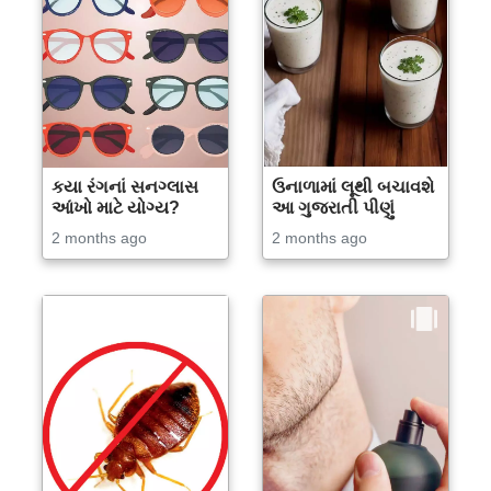
કયા રંગનાં સનગ્લાસ
ઉનાળામાં લૂથી બચાવશે
આંખો માટે યોગ્ય?
આ ગુજરાતી પીણું
2 months ago
2 months ago