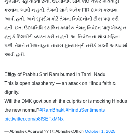
નુકસાન પહોંચાડવા છતાં, ઉદયનિધિ સામે કોઈ નક્કર કાર્યવાહી
કરવામાં આવી ન હતી. તેમની સામે અનેક FIR દાખલ કરવામાં
આવી હતી, અને સુપ્રીમ કોર્ટે તેમના નિવેદનોની ટીકા પણ કરી
હતી, છતાં ઉદયનિધિ સ્ટાલિન ક્યારેય તેમનું નિવેદન પાછું ખેંચ્યું ન
હતું કે દિલગીરી વ્યક્ત કરી ન હતી. આ નિવેદનના થોડા મહિના
પછી, તેમને તમિલનાડુના નાયબ મુખ્યમંત્રી તરીકે બઢતી આપવામાં
આવી હતી.
Effigy of Prabhu Shri Ram burned in Tamil Nadu.
This is open blasphemy — an attack on Hindu faith &
dignity.
Will the DMK govt punish the culprits or is mocking Hindus
the new normal?
#RamBhakt
#HinduSentiments
pic.twitter.com/p8fSEFxMNx
— Abhishek Agarwal ?? (@AbhishekOfficl)
October 1, 2025