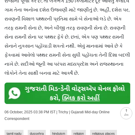
રાજાની પૂજા કરે છે, તો લગભગ 150 કિલોમીટર દૂર આવેલું કલાદેવ
ગામ તેના અનોખા દશેરા ઉજવણી માટે જાણીતું છે. અહીં, દશેરા પર,
રાવણની વિશાળ પથ્થરની પ્રતિમા સામે બે સેનાઓ લડે છે. એક
તરફ રામની સેના છે, અને બીજી તરફ રાવણની સેના છે. રાવણની
સેના રામની સેના પર પથ્થર ફેંકે છે. છતાં, એક પણ પથ્થર રામની
સેનાને નુકસાન પહોંચાડી શકતો નથી. એવું માનવામાં આવે છે કે
ફેંકવામાં આવેલો પથ્થર રામની સેના સુધી પહોંચતા તેની દિશા બદલી
નાખે છે. સદીઓ જૂની આ પરંપરા મધ્યપ્રદેશ અને રાજસ્થાનના
લોકોને તેના સાક્ષી બનવા માટે આકર્ષે છે.
06 October, 2025 03:38 PM IST | Trichy | Gujarati Mid-day Online
ટોચ
Correspondent
tamil nadu
dussehra
hinduism
religion
religious places