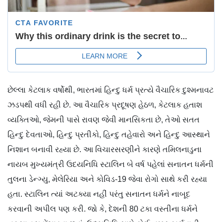
છેલ્લા કેટલાક વર્ષોથી, ભારતમાં હિન્દુ ધર્મ પ્રત્યે વૈચારિક દુશ્મનાવટ
ઝડપથી વધી રહી છે. આ વૈચારિક પ્રદૂષણ હેઠળ, કેટલાક હતાશ
વ્યક્તિઓ, જેમની પાસે રાવણ જેવી માનસિકતા છે, તેઓ સતત
હિન્દુ દેવતાઓ, હિન્દુ પ્રતીકો, હિન્દુ તહેવારો અને હિન્દુ આસ્થાને
નિશાન બનાવી રહ્યા છે. આ વિચારસરણીને કારણે તમિલનાડુના
નાયબ મુખ્યમંત્રી ઉદયનિધિ સ્ટાલિન બે વર્ષ પહેલાં સનાતન ધર્મની
તુલના ડેન્ગ્યુ, મેલેરિયા અને કોવિડ-19 જેવા રોગો સાથે કરી રહ્યા
હતા. સ્ટાલિન ત્યાં અટક્યા નહીં પરંતુ સનાતન ધર્મને નાબૂદ
કરવાની અપીલ પણ કરી. જો કે, દેશની 80 ટકા વસ્તીના ધર્મને