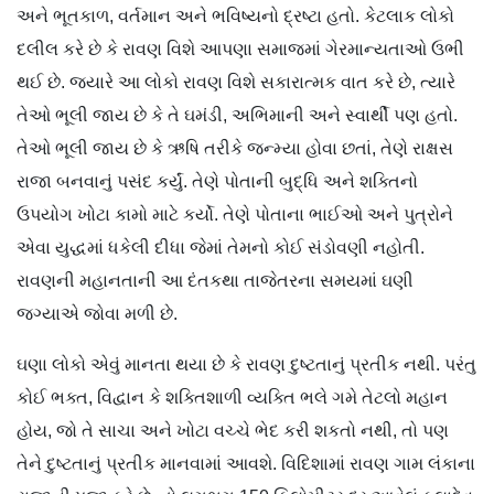
અને ભૂતકાળ, વર્તમાન અને ભવિષ્યનો દ્રષ્ટા હતો. કેટલાક લોકો
દલીલ કરે છે કે રાવણ વિશે આપણા સમાજમાં ગેરમાન્યતાઓ ઉભી
થઈ છે. જ્યારે આ લોકો રાવણ વિશે સકારાત્મક વાત કરે છે, ત્યારે
તેઓ ભૂલી જાય છે કે તે ઘમંડી, અભિમાની અને સ્વાર્થી પણ હતો.
તેઓ ભૂલી જાય છે કે ઋષિ તરીકે જન્મ્યા હોવા છતાં, તેણે રાક્ષસ
રાજા બનવાનું પસંદ કર્યું. તેણે પોતાની બુદ્ધિ અને શક્તિનો
ઉપયોગ ખોટા કામો માટે કર્યો. તેણે પોતાના ભાઈઓ અને પુત્રોને
એવા યુદ્ધમાં ધકેલી દીધા જેમાં તેમનો કોઈ સંડોવણી નહોતી.
રાવણની મહાનતાની આ દંતકથા તાજેતરના સમયમાં ઘણી
જગ્યાએ જોવા મળી છે.
ઘણા લોકો એવું માનતા થયા છે કે રાવણ દુષ્ટતાનું પ્રતીક નથી. પરંતુ
કોઈ ભક્ત, વિદ્વાન કે શક્તિશાળી વ્યક્તિ ભલે ગમે તેટલો મહાન
હોય, જો તે સાચા અને ખોટા વચ્ચે ભેદ કરી શકતો નથી, તો પણ
તેને દુષ્ટતાનું પ્રતીક માનવામાં આવશે. વિદિશામાં રાવણ ગામ લંકાના