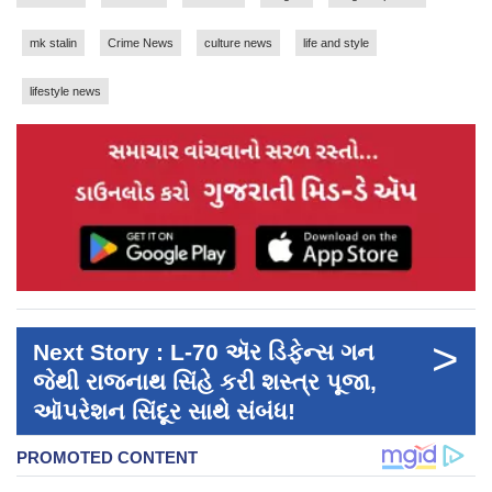
mk stalin
Crime News
culture news
life and style
lifestyle news
>
Next Story : L-70 ઍર ડિફેન્સ ગન
જેથી રાજનાથ સિંહે કરી શસ્ત્ર પૂજા,
ઑપરેશન સિંદૂર સાથે સંબંધ!