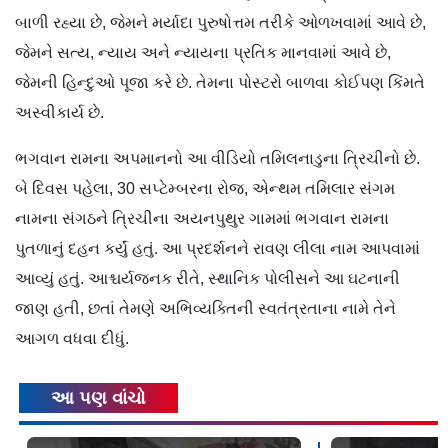
બાળી રહ્યા છે, જેમને મર્યાદા પુરુષોત્તમ તરીકે ઓળખવામાં આવે છે,
જેમને સત્ય, ન્યાય અને ન્યાયના પ્રતિક માનવામાં આવે છે,
જેમની હિન્દુઓ પૂજા કરે છે. તેમના પોસ્ટરો બાળવા કોઈપણ કિંમતે
અસ્વીકાર્ય છે.
ભગવાન રામના અપમાનનો આ વીડિયો તમિલનાડુના ત્રિચીનો છે.
બે દિવસ પહેલા, 30 સપ્ટેમ્બરના રોજ, એન્થમ તમિલાર સંગમ
નામના સંગઠને ત્રિચીના અયનપુથુર ગામમાં ભગવાન રામના
પુતળાનું દહન કર્યું હતું. આ પ્રદર્શનને રાવણ લીલા નામ આપવામાં
આવ્યું હતું. આશ્ચર્યજનક રીતે, સ્થાનિક પોલીસને આ ઘટનાની
જાણ હતી, છતાં તેમણે અભિવ્યક્તિની સ્વતંત્રતાના નામે તેને
આગળ વધવા દીધું.
આ પણ વાંચો