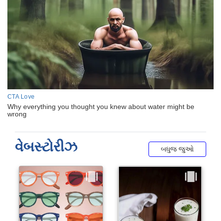
વેબસ્ટોરીઝ
બધુજ જુઓ