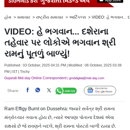
હોમ
>
સમાચાર
>
રાષ્ટ્રીય સમાચાર
>
આર્ટિકલ્સ
>
VIDEO: હે ભગવાન... દશે
VIDEO: હે ભગવાન... દશેરાના
તહેવાર પર લોકોએ ભગવાન શ્રી
રામનું પૂતળું બાળ્યું!
Published : 03 October, 2025 04:31 PM | Modified : 06 October, 2025 03:38
PM | IST | Trichy
Gujarati Mid-day Online Correspondent
| gmddigital@mid-day.com
Share:
Follow Us
Ram Effigy Burnt on Dussehra: જ્યારે સર્વત્ર શ્રી રામના
મંત્રોચ્ચાર ગવાતા હોય છે, ત્યારે આપણા પોતાના દેશમાં એવા
રાક્ષસો છે જે રાવણને બદલે, શ્રી રામના પોસ્ટરો બાળી રહ્યા છે.