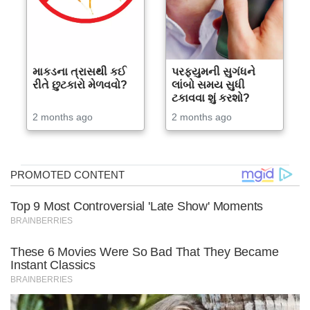
માકડના ત્રાસથી કઈ
પરફ્યુમની સુગંધને
રીતે છુટકારો મેળવવો?
લાંબો સમય સુધી
ટકાવવા શું કરશો?
2 months ago
2 months ago