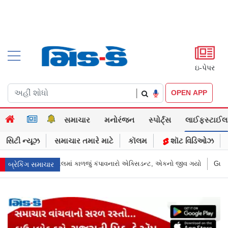
ઇ-પેપર
|
OPEN APP
સમાચાર
મનોરંજન
સ્પોર્ટ્સ
લાઈફસ્ટાઈલ
સિટી ન્યૂઝ
સમાચાર તમારે માટે
કૉલમ
શૉટ વિડિઓઝ
સિડન્ટ, એકનો જીવ ગયો
Gujarat News: મોરબીમાં મેજિક! કૂવાનું પાણી દરિયાનાં મોજ
બ્રેકિંગ સમાચાર