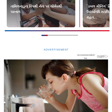
તામિલનાડુના વિપક્ષી નેતા પર ચોમેરથી
`ડબલ મીનિંગ` ટિ
પસ્તાળ
ઉદયનિધિ સ્ટાલિન
રાહત...
ADVERTISEMENT