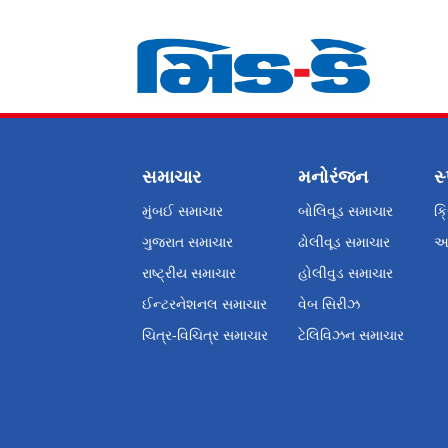
સમાચાર
મનોરંજન
સ્
મુંબઈ સમાચાર
બોલિવૂડ સમાચાર
ક્
ગુજરાત સમાચાર
ઢોલીવૂડ સમાચાર
અન
રાષ્ટ્રીય સમાચાર
હોલીવુડ સમાચાર
ઈન્ટરનેશનલ સમાચાર
વેબ સિરીઝ
ચિત્ર-વિચિત્ર સમાચાર
ટેલિવિઝન સમાચાર