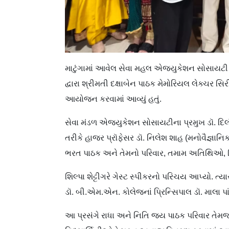
માટુંગામાં આવેલ સેવા મહલ એજ્યુકેશન સોસાયટી
દ્વારા શ્રીમતી દક્ષાબેન પાઠક મેમોરિયલ લેક્ચર સિ
આયોજન કરવામાં આવ્યું હતું.
સેવા મંડળ એજ્યુકેશન સોસાયટીના પ્રમુખ ડૉ. દિલી
તરીકે હાજર પ્રૉફેસર ડૉ. નિલેશ શાહ (મનોવૈજ્ઞ
ભરત પાઠક અને તેમનો પરિવાર, તમામ અતિથિઓ, શિક્ષ
શિલ્પા શેટ્ટીગરે ગેસ્ટ સ્પીકરનો પરિચય આપ્યો. ત્ય
ડૉ. બી.એમ.એન. કોલેજનાં પ્રિન્સિપાલ ડૉ. માલા પાંડ
આ પ્રસંગે રાધા અને નિતિ જય પાઠક પરિવાર તેમ