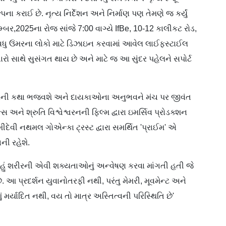
ના કરાઈ છે. નૃત્ય નિર્દેશન અને નિર્માણ પણ તેમણે જ કર્યું
મ્બર,2025ના રોજ સાંજે 7:00 વાગ્યે IfBe, 10-12 કાલીકટ રોડ,
ષથી વધુ ઉંમરના લોકો માટે ડિઝાઇન કરવામાં આવેલ લાઈફસ્ટાઈલ
 સાથે સુસંગત થાય છે અને માટે જ આ સુંદર પહેલને સપોર્ટ
ક પોતાની કથા ભજવશે અને દાયકાઓના અનુભવને મંચ પર જીવંત
ન્સ અને શ્રુતિ વિશ્વેશ્વરનની ફિલ્મ દ્વારા ઇમર્સિવ પ્રોડક્શન
ીદેવી નથમલ ગોએન્કા ટ્રસ્ટ દ્વારા સમર્થિત 'પ્રાઈમ' એ
ી રહેશે.
 હું શરીરની એવી શક્યતાઓનું અન્વેષણ કરવા માંગતી હતી જે
 આ પ્રદર્શન યુવાનોતરફી નથી, પરંતુ મેમરી, મૂવમેન્ટ અને
 મર્યાદિત નથી, વય તો માત્ર અસ્તિત્વની પરિસ્થિતિ છે'