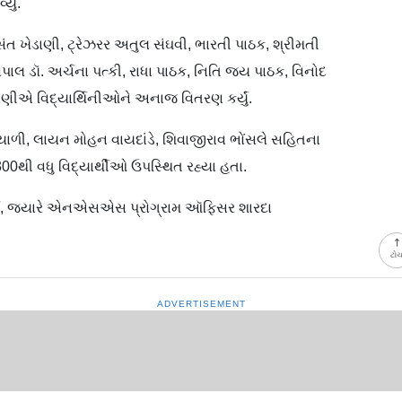
યું.
 વસંત ખેડાણી, ટ્રેઝરર અતુલ સંઘવી, ભારતી પાઠક, શ્રીમતી
પાલ ડૉ. અર્ચના પત્કી, રાધા પાઠક, નિતિ જય પાઠક, વિનોદ
માણીએ વિદ્યાર્થિનીઓને અનાજ વિતરણ કર્યું.
ઘડિયાળી, લાયન મોહન વાયદાંડે, શિવાજીરાવ ભોંસલે સહિતના
0થી વધુ વિદ્યાર્થીઓ ઉપસ્થિત રહ્યા હતા.
કર્યું, જ્યારે એનએસએસ પ્રોગ્રામ ઑફિસર શારદા
ટો
ADVERTISEMENT