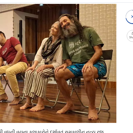
Sh
્ષથી વધુની વયના કલાકારોને દર્શાવતું સમકાલીન નૃત્ય રજૂ