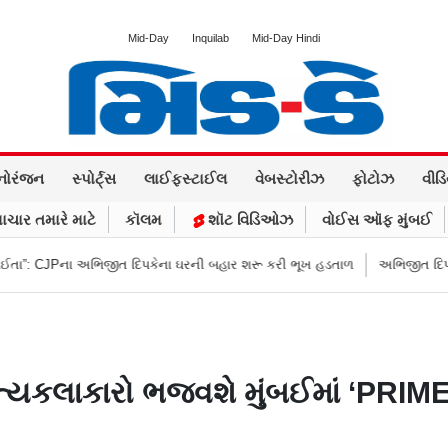
Mid-Day
Inquilab
Mid-Day Hindi
નોરંજન
સ્પોર્ટ્સ
લાઈફસ્ટાઈલ
વેબસ્ટોરીઝ
ફોટોઝ
વીડ
ાચાર તમારે માટે
કૉલમ
શૉટ વિડિઓઝ
વોઈસ ઑફ મુંબઈ
 અભિજીત દિપકેના ઘરની બહાર શરૂ કરી ભૂખ હડતાળ
અભિજીત દિપકેએ CJPની નવી
નૃત્યકલાકારો ભજવશે મુંબઈમાં ‘PRIME