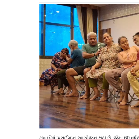
મુંબઈમાં 'પ્રાઈમ'નું આયોજન થયું છે. જેમાં 60 વર