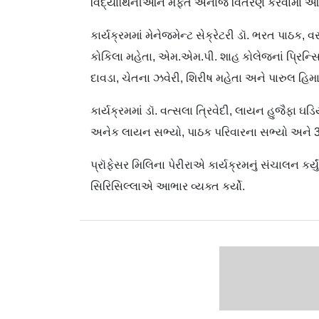
વિદ્યાર્થિનીઓને મફત અનાજ વિતરણ કરવામાં આવ્
કાર્યક્રમમાં મેનેજમેન્ટ સેક્રેટરી ડૉ. ભરત પાઠક,
કોકિલા મહેતા, એમ.એમ.પી. શાહ કોલેજનાં પ્રિન્સિ
દાવડા, ચેતના ઝવેરી, શિરીષ મહેતા અને પારુલ હિ
કાર્યક્રમમાં ડૉ. વત્સલા ત્રિવેદી, લાયન હુજૈફા 
અનેક લાયન સભ્યો, પાઠક પરિવારના સભ્યો અને 30
પ્રૉફેસર મિલિના પેરીરાએ કાર્યક્રમનું સંચાલન 
સિરિસિલ્લાએ આભાર વ્યક્ત કર્યો.