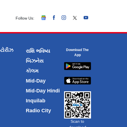
Follow Us:
્ટોરીઝ
Download The
રાશિ ભવિષ્ય
App
બિઝનેસ
કૉલમ
Mid-Day
Mid-Day Hindi
Inquilab
Radio City
Scan to