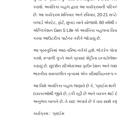
કરાશે. અવંતિકા બહલ દ્વારા આ કાર્યક્રમની પરિકલ્પ
છે. આ કાર્યક્રમ શનિવાર અને રવિવાર, 20-21 સપ્ટે
બલાર્ડ એસ્ટેટ, ફોર્ટ, મુંબઇ ખાતે યોજાશે. 60 વર્
એપ્લિકેશન Gen S Life એ અવંતિકા બહલના વિચારો
કરવા આઉટરીચ પાર્ટનર તરીકે જોડાયુ છે.
આ પ્રસ્તુતિમાં આઠ વરિષ્ઠ નર્તકો હશે. જે દરે
કરશે. રૂપાલી ગુપ્તે અને પ્રસાદ શેટ્ટીના ઇન્સ્ટોલેશ
કરાયું છે. સુદર્શન સીએસઆર ફાઉન્ડેશન અને લક્ષ્મ
ભારતીય સમકાલીન નૃત્યમાં એક સીમાચિહ્નરૂપ બન
આ વિશે અવંતિકા બહલ જણાવે છે કે, 'પ્રાઈમ થકી
દાયકાઓથી જીવે છે, ટકી રહી છે અને વ્યક્ત થઈ છે.
અનુભવ બાબતે છે. તે યાદ અપાવે છે કે વય સાથે કશું
કાર્યક્રમ : પ્રાઈમ