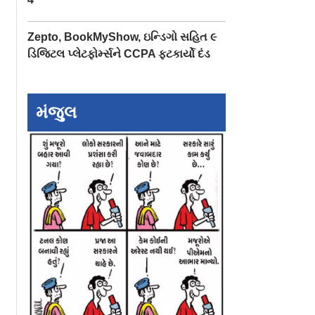
Zepto, BookMyShow, ઇન્ડિગો સહિત ૯
ડિજિટલ પ્લેટફોર્મ્સને CCPA ફટકાર્યો દંડ
મંજુલ