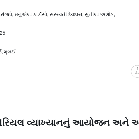
મ પરાંજપે, મનુએલા કાર્ડોસો, સરસ્વતી દેવદાસ, સુનીલા અશોક,
025
ટ, મુંબઈ
ટો
ેમોરિયલ વ્યાખ્યાનનું આયોજન અને અન