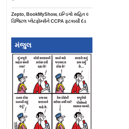
Zepto, BookMyShow, ઇન્ડિગો સહિત ૯
ડિજિટલ પ્લેટફોર્મ્સને CCPA ફટકાર્યો દંડ
મંજુલ