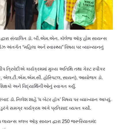
 દ્વારા સંચાલિત ડૉ. બી.એમ.એન. કૉલેજ ઑફ હોમ સાયન્સ
રીઝ અંતર્ગત “મહિલા અને સ્વાસ્થ્ય” વિષય પર વ્યાખ્યાનનું
પ ત્રિવેદીએ કાર્યક્રમમાં મુખ્ય અતિથિ તથા ગેસ્ટ સ્પીકર
ાનિક, એલ.ટી.એમ.એમ.સી. હોસ્પિટલ, સાયન), આયોજક ડૉ.
કો અને વિદ્યાર્થિનીઓનું સ્વાગત કર્યું.
ારબાદ ડૉ. નિલેશ શાહે 'ધ બેટર હૉક' વિષય પર વ્યાખ્યાન આપ્યું.
ુરંગે સમગ્ર કાર્યક્રમ અંગે પ્રતિસાદ વ્યક્ત કર્યો.
જ લાયન્સ ક્લબ ઑફ સાયન દ્વારા 250 જરૂરિયાતમંદ