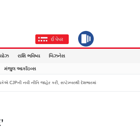
િયોઝ
રાશિ ભવિષ્ય
બિઝનેસ
મંજુલ આર્કાઇવ્સ
 નીતિ જાહેર કરી, સપ્ટેમ્બરથી દેશભારમાં થશે શરૂ
તુકારામ મુંઢે On Fire: "
’