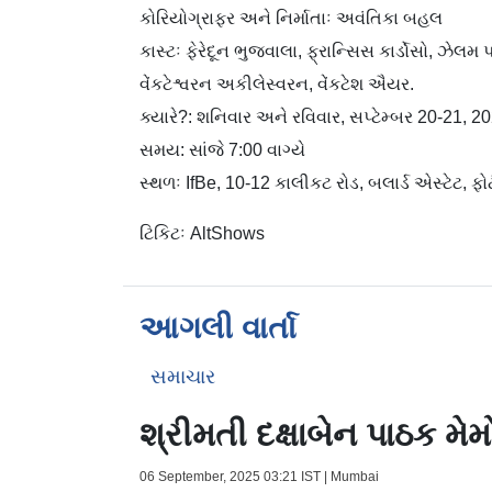
કોરિયોગ્રાફર અને નિર્માતાઃ અવંતિકા બહલ
કાસ્ટઃ ફેરેદૂન ભુજવાલા, ફ્રાન્સિસ કાર્ડોસો, ઝેલ
વેંકટેશ્વરન અકીલેસ્વરન, વેંકટેશ ઐયર.
ક્યારે?: શનિવાર અને રવિવાર, સપ્ટેમ્બર 20-21, 2
સમય: સાંજે 7:00 વાગ્યે
સ્થળઃ IfBe, 10-12 કાલીકટ રોડ, બલાર્ડ એસ્ટેટ, ફોર્
ટિકિટઃ AltShows
આગલી વાર્તા
સમાચાર
શ્રીમતી દક્ષાબેન પાઠક મ
06 September, 2025 03:21 IST | Mumbai