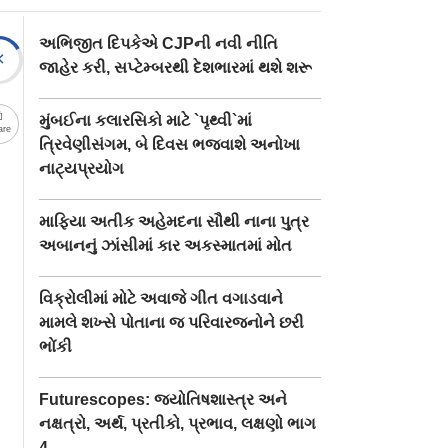
અભિજીત દિપકેએ CJPની નવી નીતિ
જાહેર કરી, સપ્ટેમ્બરથી દેશભારમાં થશે શરૂ
મુંબઈના કલારસિકો માટે `પૃથ્વી`માં
are
ત્રિવેણીસંગમ, બે દિવસ ભજવાશે અનોખા
નાટ્યપ્રયોગ
માફિયા અતીક અહેમદના સૌથી નાના પુત્ર
અબાનનું ઝાંસીમાં કાર અકસ્માતમાં મોત
વિક્રોલીમાં મોટે અવાજે ગીત વગાડવાને
મામલે શખ્સે પોતાના જ પરિવારજનોને છરી
ભોંકી
Futurescopes: જ્યોતિષશાસ્ત્ર અને
નક્ષત્રો, અર્થ, પ્રતીકો, પ્રભાવ, લક્ષણો ભાગ
4