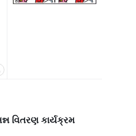
ચ
્ન વિતરણ કાર્યક્રમ