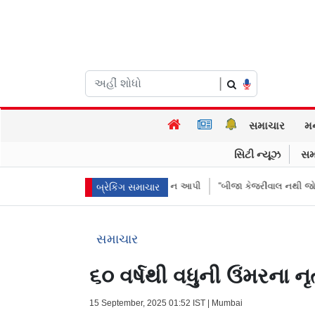
|
સમાચાર
મ
સિટી ન્યૂઝ
સમ
રીઓએ પૈસા મોકલાવ્યા પણ હાજરી ન આપી
“બીજા કેજરીવાલ નથી જોઈતા”: CJPના
બ્રેકિંગ સમાચાર
સમાચાર
૬૦ વર્ષથી વધુની ઉંમરના 
15 September, 2025 01:52 IST | Mumbai