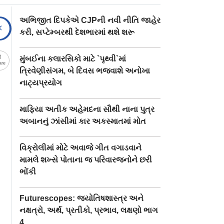
અભિજીત દિપકેએ CJPની નવી નીતિ જાહેર
કરી, સપ્ટેમ્બરથી દેશભારમાં થશે શરૂ
મુંબઈના કલારસિકો માટે `પૃથ્વી`માં
are
ત્રિવેણીસંગમ, બે દિવસ ભજવાશે અનોખા
નાટ્યપ્રયોગ
માફિયા અતીક અહેમદના સૌથી નાના પુત્ર
અબાનનું ઝાંસીમાં કાર અકસ્માતમાં મોત
વિક્રોલીમાં મોટે અવાજે ગીત વગાડવાને
મામલે શખ્સે પોતાના જ પરિવારજનોને છરી
ભોંકી
Futurescopes: જ્યોતિષશાસ્ત્ર અને
નક્ષત્રો, અર્થ, પ્રતીકો, પ્રભાવ, લક્ષણો ભાગ
4