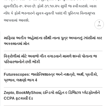
યુવતીદીઠ રૂ. ૨૫૦ છે. ફોર્મ ૩૧.૧૦.૨૫ સુધી જ સ્વીકારાશે. ખાસ
નોંધ કે ફોર્મ ભરનારને યુવક-યુવતી પસંદગી પુસ્તિકા વિનામૂલ્ય
આપવામાં આવશે.
ટોચ
માફિયા અતીક અહેમદના સૌથી નાના પુત્ર અબાનનું ઝાંસીમાં કાર
અકસ્માતમાં મોત
વિક્રોલીમાં મોટે અવાજે ગીત વગાડવાને મામલે શખ્સે પોતાના જ
પરિવારજનોને છરી ભોંકી
Futurescopes: જ્યોતિષશાસ્ત્ર અને નક્ષત્રો, અર્થ, પ્રતીકો,
પ્રભાવ, લક્ષણો ભાગ 4
Zepto, BookMyShow, ઇન્ડિગો સહિત ૯ ડિજિટલ પ્લેટફોર્મ્સને
CCPA ફટકાર્યો દંડ