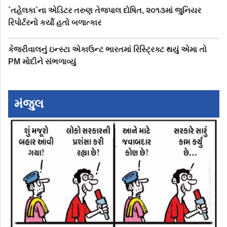
`તહેલકા`ના એડિટર તરુણ તેજપાલ દોષિત, ૨૦૧૩માં જુનિયર
રિપોર્ટરનો કર્યો હતો બળાત્કાર
કેજરીવાલનું ઇન્સ્ટા એકાઉન્ટ ભારતમાં રિસ્ટ્રિક્ટ થયું એમા તો
PM મોદીને સંભળાવ્યું
મંજુલ