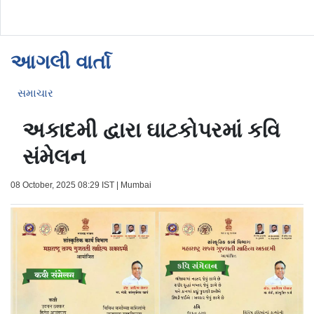
આગલી વાર્તા
સમાચાર
અકાદમી દ્વારા ઘાટકોપરમાં કવિ
સંમેલન
08 October, 2025 08:29 IST | Mumbai