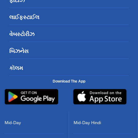
ફોટોઝ
લાઈફસ્ટાઈલ
વેબસ્ટોરીઝ
બિઝનેસ
કૉલમ
Download The App
Mid-Day
Mid-Day Hindi