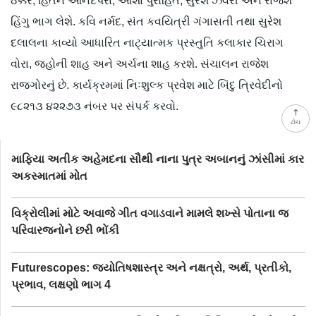
ઠક્કર, હિતેન આનંદપરા, આશા પુરોહિત, સુરેશ ઝવેરી અને રાજેશ
હિંગુ ભાગ લેશે. કવિ નર્મદ, સંત કવયિત્રી ગંગાસતી તથા સુરેશ
દલાલના કાવ્યો આધારિત નાટ્યાત્મક પ્રસ્તુતિ કલાકાર ચિરાગ
વોરા, જ્હોની શાહ અને અર્ચના શાહ કરશે. સંચાલન રાજેશ
રાજગોરનું છે. કાર્યક્રમમાં નિઃશુલ્ક પ્રવેશ માટે બિંદુ ત્રિવેદીનો
૯૮૨૧૩ ૪૨૨૭૩ નંબર પર સંપર્ક કરવો.
ટોચ
માફિયા અતીક અહેમદના સૌથી નાના પુત્ર અબાનનું ઝાંસીમાં કાર
અકસ્માતમાં મોત
વિક્રોલીમાં મોટે અવાજે ગીત વગાડવાને મામલે શખ્સે પોતાના જ
પરિવારજનોને છરી ભોંકી
Futurescopes: જ્યોતિષશાસ્ત્ર અને નક્ષત્રો, અર્થ, પ્રતીકો,
પ્રભાવ, લક્ષણો ભાગ 4