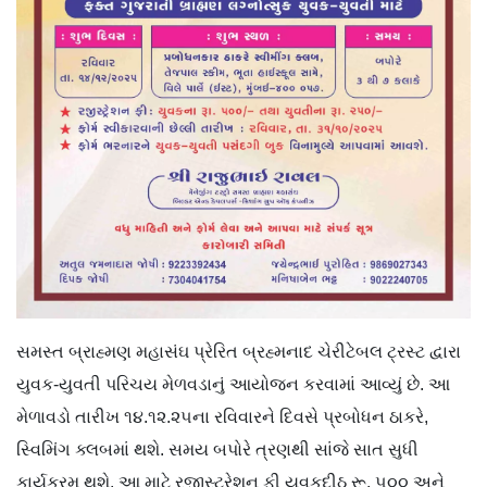
સમસ્ત બ્રાહ્મણ મહાસંઘ પ્રેરિત બ્રહ્મનાદ ચેરીટેબલ ટ્રસ્ટ દ્વારા
યુવક-યુવતી પરિચય મેળવડાનું આયોજન કરવામાં આવ્યું છે. આ
મેળાવડો તારીખ ૧૪.૧૨.૨૫ના રવિવારને દિવસે પ્રબોધન ઠાકરે,
સ્વિમિંગ ક્લબમાં થશે. સમય બપોરે ત્રણથી સાંજે સાત સુધી
કાર્યક્રમ થશે. આ માટે રજીસ્ટ્રેશન ફી યુવકદીઠ રૂ. ૫૦૦ અને