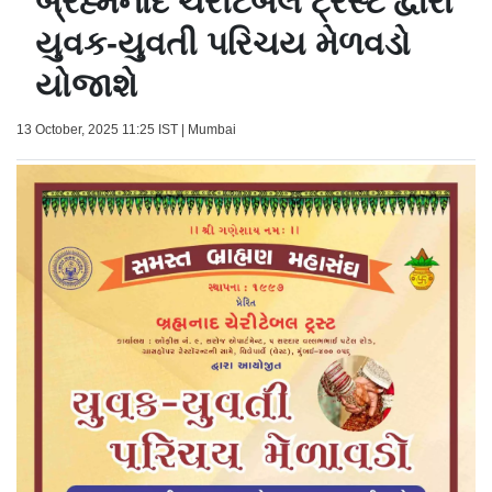
બ્રહ્મનાદ ચેરીટેબલ ટ્રસ્ટ દ્વારા
યુવક-યુવતી પરિચય મેળવડો
યોજાશે
13 October, 2025 11:25 IST | Mumbai