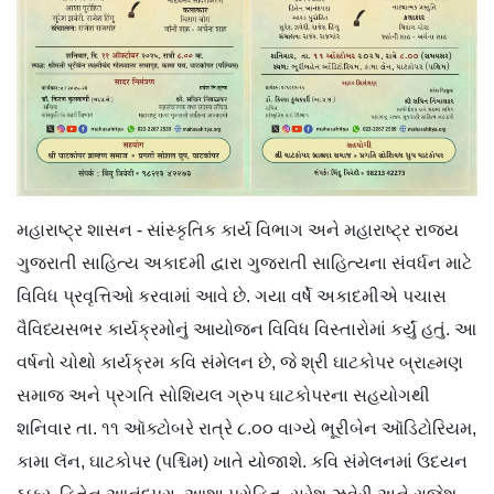
મહારાષ્ટ્ર શાસન - સાંસ્કૃતિક કાર્ય વિભાગ અને મહારાષ્ટ્ર રાજ્ય
ગુજરાતી સાહિત્ય અકાદમી દ્વારા ગુજરાતી સાહિત્યના સંવર્ધન માટે
વિવિધ પ્રવૃત્તિઓ કરવામાં આવે છે. ગયા વર્ષે અકાદમીએ પચાસ
વૈવિધ્યસભર કાર્યક્રમોનું આયોજન વિવિધ વિસ્તારોમાં કર્યું હતું. આ
વર્ષનો ચોથો કાર્યક્રમ કવિ સંમેલન છે, જે શ્રી ઘાટકોપર બ્રાહ્મણ
સમાજ અને પ્રગતિ સોશિયલ ગ્રુપ ઘાટકોપરના સહયોગથી
શનિવાર તા. ૧૧ ઑક્ટોબરે રાત્રે ૮.૦૦ વાગ્યે ભૂરીબેન ઑડિટોરિયમ,
કામા લૅન, ઘાટકોપર (પશ્ચિમ) ખાતે યોજાશે. કવિ સંમેલનમાં ઉદયન