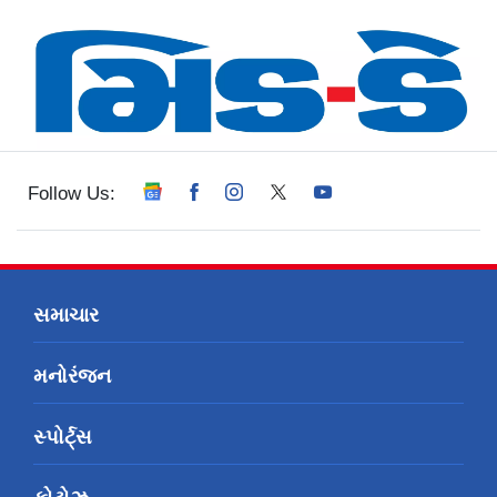
Follow Us:
સમાચાર
મનોરંજન
સ્પોર્ટ્સ