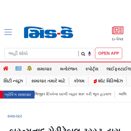
ઇ-પેપર
|
OPEN APP
સમાચાર
મનોરંજન
સ્પોર્ટ્સ
લાઈફસ્ટાઈલ
સિટી ન્યૂઝ
સમાચાર તમારે માટે
કૉલમ
શૉટ વિડિઓઝ
”: CJPના અભિજીત દિપકેના ઘરની બહાર શરૂ કરી ભૂખ હડતાળ
અભિજીત દિપકેએ C
બ્રેકિંગ સમાચાર
સમાચાર