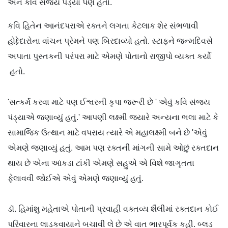
અને કવિ સંજય પંડ્યા પણ હતા.
કવિ હિતેન આનંદપરાએ રક્તને લગતા કેટલાક શેર સંભળાવી
હોદ્દેદારોના વાંચન પ્રેમને પણ બિરદાવ્યો હતો. સ્ટાફને જન્મદિવસે
અપાતા પુસ્તકની પરંપરા માટે એમણે પોતાનો રાજીપો વ્યક્ત કર્યો
હતો.
'સત્કર્મ કરવા માટે પણ ઈશ્વરની કૃપા જરૂરી છે ' એવું કવિ સંજય
પંડ્યાએ જણાવ્યું હતું.' આપણી લક્ષ્મી જ્યારે અન્યના ભલા માટે કે
સામાજિક ઉત્થાન માટે વપરાય ત્યારે એ મહાલક્ષ્મી બને છે 'એવું
એમણે જણાવ્યું હતું. આમ પણ રક્તની માંગની સામે ઓછું રક્તદાન
થાય છે એના આંકડા ટાંકી એમણે સહુએ એ વિશે જાગૃતતા
ફેલાવવી જોઈએ એવું એમણે જણાવ્યું હતું.
ડૉ. હિમાંશુ મહેતાએ પોતાની પ્રવાહી વક્તવ્ય શૈલીમાં રક્તદાન કોઈ
પરિવારના લાડકવાયાને બચાવી લે છે એ વાત ભારપૂર્વક કહી. બ્લડ