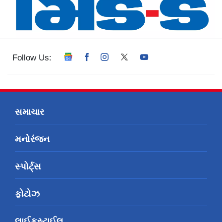
Follow Us:
સમાચાર
મનોરંજન
સ્પોર્ટ્સ
ફોટોઝ
લાઈફસ્ટાઈલ