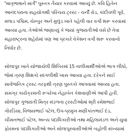
“માતૃભાષાને માર્ગે” પુસ્તક તૈયાર કરવામાં આવ્યું છે. કવિ હિતેન
આનંદપરાના સહયોગથી પરિચય ટ્રસ્ટ - ચર્ની રોડ, કાંદીવલી પૂર્વ,
મલાડ પશ્ચિમ, ચેમ્બુર અને મુલુંડ ખાતે પહેલી વાર વર્ગો શરૂ કરવામાં
આવ્યા હતા. તેઓએ જણાવ્યું કે જ્યાં ગુજરાતીઓ વસે છે તેવા
મહારાષ્ટ્રના શહેરોમાં પણ આ પ્રકારે વેકેશન વર્ગો શરૂ કરવાનો
નિર્ધાર છે.
સોલાપુર ખાતે યોજાયેલી શિબિરમાં 15 તાલીમાર્થીઓએ ભાગ લીધો,
જેમાં ત્રણ શિક્ષકો સાંગલીથી ખાસ આવ્યા હતા. દરેકને સાઈ
સાર્વજનિક ટ્રસ્ટ તરફથી ત્રણ પુસ્તકો આપવામાં આવ્યા હતા.
સમગ્ર કાર્યક્રમની રૂપરેખા નેહાબેન કેશવાણીએ આપી હતી.
સોલાપુર ગુજરાતી મિત્ર મંડળના ટ્રસ્ટીઓમાં શ્રી રમેશભાઈ
ગોરડિયા, વિજયભાઈ પટેલ, ઉપ-પ્રમુખ મણીકાંતભાઈ દંડ,
ચીમનભાઈ પટેલ, અન્ય પદાધિકારીઓ તથા મહિલામંડળ અને યુવા
ફોરમના પદાધિકારીઓ અને સોલાપુરવાસીઓએ બહોળી સંખ્યામાં