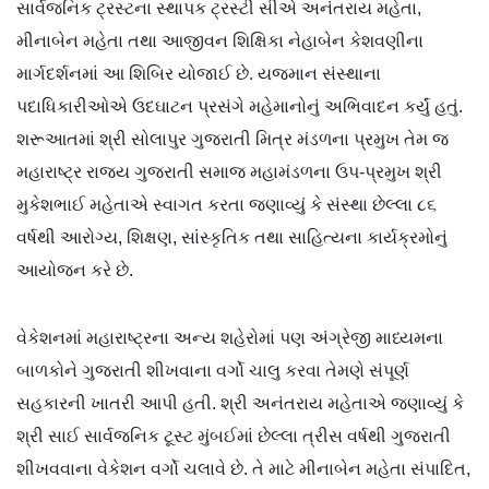
સાર્વજનિક ટ્રસ્ટના સ્થાપક ટ્રસ્ટી સીએ અનંતરાય મહેતા,
મીનાબેન મહેતા તથા આજીવન શિક્ષિકા નેહાબેન કેશવણીના
માર્ગદર્શનમાં આ શિબિર યોજાઈ છે. યજમાન સંસ્થાના
પદાધિકારીઓએ ઉદઘાટન પ્રસંગે મહેમાનોનું અભિવાદન કર્યું હતું.
શરૂઆતમાં શ્રી સોલાપુર ગુજરાતી મિત્ર મંડળના પ્રમુખ તેમ જ
મહારાષ્ટ્ર રાજ્ય ગુજરાતી સમાજ મહામંડળના ઉપ-પ્રમુખ શ્રી
મુકેશભાઈ મહેતાએ સ્વાગત કરતા જણાવ્યું કે સંસ્થા છેલ્લા ૮૬
વર્ષથી આરોગ્ય, શિક્ષણ, સાંસ્કૃતિક તથા સાહિત્યના કાર્યક્રમોનું
આયોજન કરે છે.
વેકેશનમાં મહારાષ્ટ્રના અન્ય શહેરોમાં પણ અંગ્રેજી માધ્યમના
બાળકોને ગુજરાતી શીખવાના વર્ગો ચાલુ કરવા તેમણે સંપૂર્ણ
સહકારની ખાતરી આપી હતી. શ્રી અનંતરાય મહેતાએ જણાવ્યું કે
શ્રી સાઈ સાર્વજનિક ટૂસ્ટ મુંબઈમાં છેલ્લા ત્રીસ વર્ષથી ગુજરાતી
શીખવવાના વેકેશન વર્ગો ચલાવે છે. તે માટે મીનાબેન મહેતા સંપાદિત,