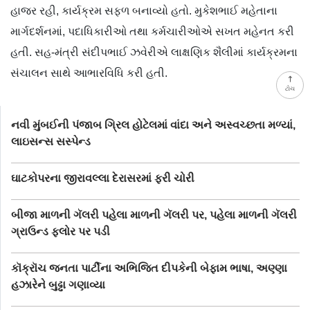
હાજર રહી, કાર્યક્રમ સફળ બનાવ્યો હતો. મુકેશભાઈ મહેતાના
માર્ગદર્શનમાં, પદાધિકારીઓ તથા કર્મચારીઓએ સખત મહેનત કરી
હતી. સહ-મંત્રી સંદીપભાઈ ઝવેરીએ લાક્ષણિક શૈલીમાં કાર્યક્રમના
સંચાલન સાથે આભારવિધિ કરી હતી.
ટોચ
નવી મુંબઈની પંજાબ ગ્રિલ હોટેલમાં વાંદા અને અસ્વચ્છતા મળ્યાં,
લાઇસન્સ સસ્પેન્ડ
ઘાટકોપરના જીરાવલ્લા દેરાસરમાં ફરી ચોરી
બીજા માળની ગૅલરી પહેલા માળની ગૅલરી પર, પહેલા માળની ગૅલરી
ગ્રાઉન્ડ ફ્લોર પર પડી
કૉક્રૉચ જનતા પાર્ટીના અભિજિત દીપકેની બેફામ ભાષા, અણ્ણા
હઝારેને બુઢ્ઢા ગણાવ્યા