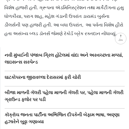
વિશેષ હાજરી હતી. ગ્રૂપના ઍડમિનિસ્ટ્રેશન તથા માર્કેટીંગના હસુ
ધોળકીયા, પરાગ શાહ, મહેશ ગંડાની ઉપરાંત ડાયમંડ બુર્સના
ડીલર્સની પણ હાજરી હતી. આ બધા ઉપરાંત, આ પર્વના વિશેષ હીરો
હતા અસંખ્ય બ્લડ ડૉનર્સ જેમણે રૅકોર્ડ બ્રેક રક્તદાન નોંધાવ્યું.
ટોચ
નવી મુંબઈની પંજાબ ગ્રિલ હોટેલમાં વાંદા અને અસ્વચ્છતા મળ્યાં,
લાઇસન્સ સસ્પેન્ડ
ઘાટકોપરના જીરાવલ્લા દેરાસરમાં ફરી ચોરી
બીજા માળની ગૅલરી પહેલા માળની ગૅલરી પર, પહેલા માળની ગૅલરી
ગ્રાઉન્ડ ફ્લોર પર પડી
કૉક્રૉચ જનતા પાર્ટીના અભિજિત દીપકેની બેફામ ભાષા, અણ્ણા
હઝારેને બુઢ્ઢા ગણાવ્યા