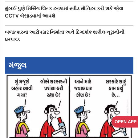
મુંબઈ-પુણે મિસિંગ લિન્ક ટનલમાં સ્પીડ મૉનિટર કરી શકે એવા
CCTV બેસાડવામાં આવશે
બળાત્કારના આરોપસર નિર્માતા અને દિગ્દર્શક શકીલ નૂરાનીની
ધરપકડ
મંજુલ
OPEN APP