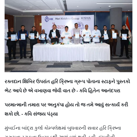
રક્તદાન શિબિર ઉપરાંત હરિ ક્રિષ્ના ગ્રૂપ પોતાના સ્ટાફને પુસ્તકો
ભેટ આપે છે એ વખાણવા જેવી વાત છે - કવિ હિતેન આનંદપરા
પરમાત્માની તમારા પર અનુકંપા હોય તો જ તમે આવું સત્કાર્ય કરી
શકો છો. - કવિ સંજય પંડ્યા
મુંબઈના બાંદ્રા કુર્લા કોમ્પલેક્ષમાં બુધવારની સવાર હરિ ક્રિષ્ના