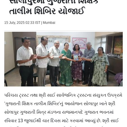
સોલાપુરમાં ગુજરાતી શિક્ષક
તાલીમ શિબિર યોજાઈ
15 July, 2025 02:33 IST | Mumbai
પરિચય ટ્રસ્ટ તથા શ્રી સાઈ સાર્વજનિક ટ્રસ્ટના સંયુકત ઉપક્રમે
'ગુજરાતી શિક્ષક તાલીમ શિબિર'નું આયોજન સોલાપુર ખાતે શ્રી
સોલાપુર ગુજરાતી મિત્ર મંડળના યજમાનપદે ગુજરાત ભવનમાં
રવિવાર 13 જુલાઈથી ચાર દિવસ માટે કરવામાં આવ્યું છે. શ્રી સાઈ