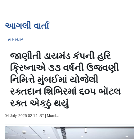
આગલી વાર્તા
સમાચાર
જાણીતી ડાયમંડ કંપની હરિ
ક્રિષ્નાએ ૩૩ વર્ષની ઉજવણી
નિમિત્તે મુંબઈમાં યોજેલી
રક્તદાન શિબિરમાં ૬૦૫ બૉટલ
રક્ત એકઠું થયું
04 July, 2025 02:14 IST | Mumbai