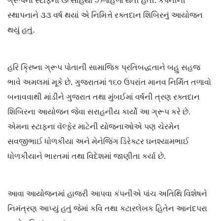
ગ્રૂપના સ્ટાફના ઉત્સાહથી ઝળાંહળાં થતી હતી. કંપનીની
સ્થાપનાને ૩૩ વર્ષ થયાં એ નિમિત્તે રક્તદાન શિબિરનું આયોજન
થયું હતું.
હરિ ક્રિષ્ના ગ્રૂપ પોતાની સામાજિક પ્રતિબદ્ધતાને બહુ સહજ
ભાવે અમલમાં મૂકે છે. ગુજરાતમાં ૧૬૦ ઉપરાંત માનવ નિર્મિત તળાવો
બનાવવાથી માંડીને ગુજરાત તથા મુંબઈમાં વર્ષની ત્રણ રક્તદાન
શિબિરના આયોજન જેવા સરાહનીય કાર્યો આ ગ્રૂપ કરે છે.
એમના સ્ટાફના વૅલ્ફેર માટેની યોજનાઓએ પણ ચેરમેન
સવજીભાઈ ધોળકીયા અને મેનેજિંગ ડિરેક્ટર ઘનશ્યામભાઈ
ધોળકીયાને ભારતમાં તથા વિદેશમાં જાણીતા કર્યા છે.
આવા આયોજનમાં હાજરી આપવા કંપનીએ પાંચ અતિથિ વિશેષને
નિમંત્રણ આપ્યું હતું જેમાં કવિ તથા કટારલેખક હિતેન આનંદપરા