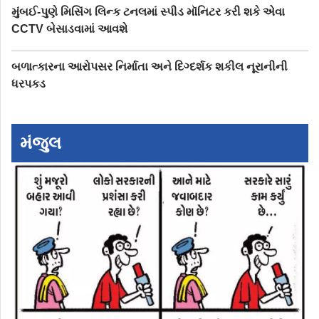
મુંબઈ-પુણે મિસિંગ લિન્ક ટનલમાં સ્પીડ મૉનિટર કરી શકે એવા
CCTV બેસાડવામાં આવશે
બળાત્કારના આરોપસર નિર્માતા અને દિગ્દર્શક શકીલ નૂરાનીની
ધરપકડ
મંજુલ