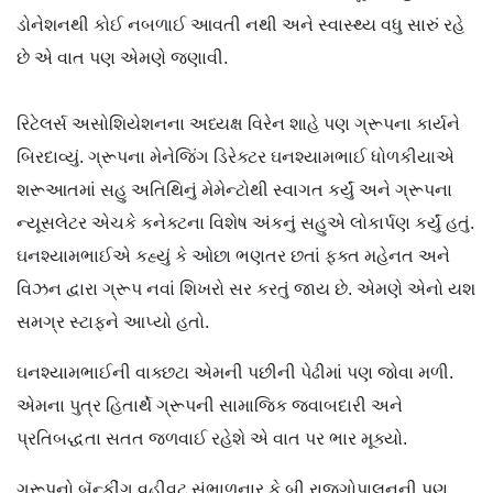
ડોનેશનથી કોઈ નબળાઈ આવતી નથી અને સ્વાસ્થ્ય વધુ સારું રહે
છે એ વાત પણ એમણે જણાવી.
રિટેલર્સ અસોશિયેશનના અધ્યક્ષ વિરેન શાહે પણ ગ્રૂપના કાર્યને
બિરદાવ્યું. ગ્રૂપના મેનેજિંગ ડિરેક્ટર ઘનશ્યામભાઈ ધોળકીયાએ
શરૂઆતમાં સહુ અતિથિનું મેમેન્ટોથી સ્વાગત કર્યું અને ગ્રૂપના
ન્યૂસલેટર એચકે કનેક્ટના વિશેષ અંકનું સહુએ લોકાર્પણ કર્યું હતું.
ઘનશ્યામભાઈએ કહ્યું કે ઓછા ભણતર છતાં ફક્ત મહેનત અને
વિઝન દ્વારા ગ્રૂપ નવાં શિખરો સર કરતું જાય છે. એમણે એનો યશ
સમગ્ર સ્ટાફને આપ્યો હતો.
ઘનશ્યામભાઈની વાક્છટા એમની પછીની પેઢીમાં પણ જોવા મળી.
એમના પુત્ર હિતાર્થે ગ્રૂપની સામાજિક જવાબદારી અને
પ્રતિબદ્ધતા સતત જળવાઈ રહેશે એ વાત પર ભાર મૂક્યો.
ગ્રૂપનો બૅન્કીંગ વહીવટ સંભાળનાર કે.બી.રાજગોપાલનની પણ