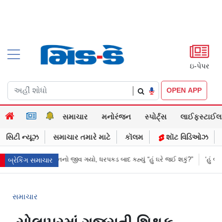
ઇ-પેપર
|
OPEN APP
સમાચાર
મનોરંજન
સ્પોર્ટ્સ
લાઈફસ્ટાઈલ
સિટી ન્યૂઝ
સમાચાર તમારે માટે
કૉલમ
શૉટ વિડિઓઝ
ે જ દુલ્હનનો જીવ ગયો, ધરપકડ બાદ કહ્યું “હું ઘરે જઈ શકું?”
‘હું બાબા બાગેશ્વર 
બ્રેકિંગ સમાચાર
સમાચાર