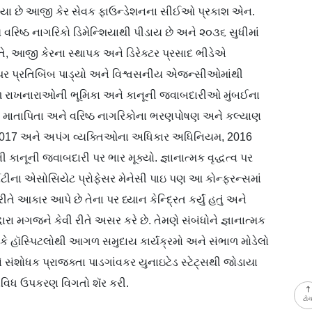
હ્યા છે આજી કેર સેવક ફાઉન્ડેશનના સીઈઓ પ્રકાશ એન.
ાખ વરિષ્ઠ નાગરિકો ડિમેન્શિયાથી પીડાય છે અને ૨૦૩૬ સુધીમાં
ીતે, આજી કેરના સ્થાપક અને ડિરેક્ટર પ્રસાદ ભીડેએ
ા પર પ્રતિબિંબ પાડ્યો અને વિશ્વસનીય એજન્સીઓમાંથી
 રાખનારાઓની ભૂમિકા અને કાનૂની જવાબદારીઓ મુંબઈના
રે, માતાપિતા અને વરિષ્ઠ નાગરિકોના ભરણપોષણ અને કલ્યાણ
2017 અને અપંગ વ્યક્તિઓના અધિકાર અધિનિયમ, 2016
કાનૂની જવાબદારી પર ભાર મૂક્યો. જ્ઞાનાત્મક વૃદ્ધત્વ પર
િવર્સિટીના એસોસિયેટ પ્રોફેસર મેનેસી પાઇ પણ આ કોન્ફરન્સમાં
ીતે આકાર આપે છે તેના પર ધ્યાન કેન્દ્રિત કર્યું હતું અને
ારા મગજને કેવી રીતે અસર કરે છે. તેમણે સંબંધોને જ્ઞાનાત્મક
યો કે હૉસ્પિટલોથી આગળ સમુદાય કાર્યક્રમો અને સંભાળ મોડેલો
ંશોધક પ્રાજક્તા પાડગાંવકર યુનાઇટેડ સ્ટેટ્સથી જોડાયા
વિવિધ ઉપકરણ વિગતો શૅર કરી.
ટો