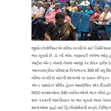
જીરોન્ટોલોજિસ્ટએ વરિષ્ઠ નાગરિકો માટે ડિમેન્શિ
ભાર મૂક્યો છે. ડૉ. બી.એમ. નાણાવટી કૉલેજ ઑફ
આર્ટ્સ એન્ડ કૉમર્સ તેમજ આજી કેર સેવક ફાઉન્
આંતરરાષ્ટ્રીય પરિષદમાં વિશ્વભરના 300 થી વધુ શ
વરિષ્ઠ નાગરિકો માટેની શાળાઓ પર ધ્યાન કેન્દ્રિત
એન્ડ પાથવેઝ' શીર્ષક હેઠળ આયોજિત એક દિવસીય 
NGO સંસ્થાઓના 340 વ્યક્તિઓએ ભાગ લીધો હતો. 
શરૂ કરવાની જરૂરિયાત પર ભાર મૂક્યો જ્યાં તેમના 
શાળાઓમાં વૃદ્ધો માટે ફિઝીયોથેરાપી સત્રો, ડિ