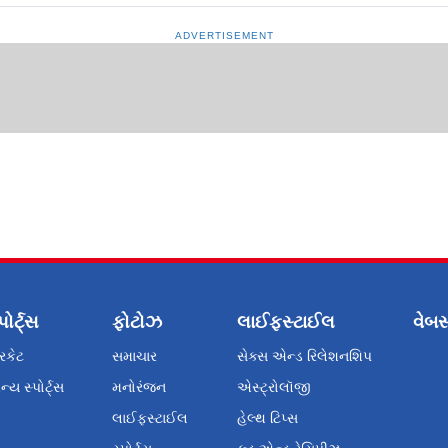
ADVERTISEMENT
પોર્ટ્સ
ફોટોઝ
લાઈફસ્ટાઈલ
વેબસ
રિકેટ
સમાચાર
સેક્સ એન્ડ રિલેશનશિપ
્ય સ્પોર્ટ્સ
મનોરંજન
એસ્ટ્રોલૉજી
લાઈફસ્ટાઈલ
હેલ્થ ટિપ્સ