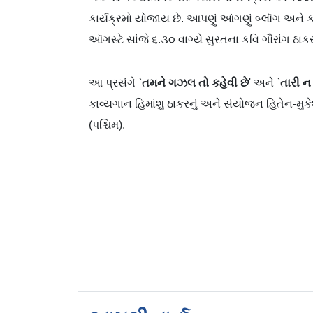
કાર્યક્રમો યોજાય છે. આપણું આંગણું બ્લૉગ અ
ઑગસ્ટે સાંજે ૬.૩૦ વાગ્યે સુરતના કવિ ગૌરાંગ ઠા
આ પ્રસંગે `
તમને ગઝલ તો કહેવી છે
' અને `
તારી ન
કાવ્યગાન હિમાંશુ ઠાકરનું અને સંયોજન હિતેન-મુકે
(પશ્ચિમ).