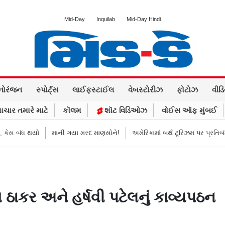
Mid-Day
Inquilab
Mid-Day Hindi
નોરંજન
સ્પોર્ટ્સ
લાઈફસ્ટાઈલ
વેબસ્ટોરીઝ
ફોટોઝ
વીડ
ાચાર તમારે માટે
કૉલમ
શૉટ વિડિઓઝ
વોઈસ ઑફ મુંબઈ
બંધ થયો
માની ગયા મરદ માણસોને!
અમેરિકામાં બર્થ ટૂરિઝમ પર પ્રતિબંધ મૂક્યો 
ંગ ઠાકર અને હર્ષવી પટેલનું કાવ્યપઠન