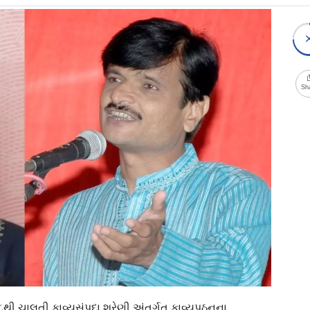
Sh
૮થી ચાલતી કાવ્યસંપદા શ્રેણી અંતર્ગત કાવ્યપઠનના