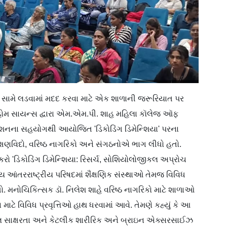
યા સામે લડવામાં મદદ કરવા માટે એક શાળાની જરૂરિયાત પર
 હોમ સાયન્સ દ્વારા એમ.એમ.પી. શાહ મહિલા કૉલેજ ઑફ
ડેશનના સહયોગથી આયોજિત 'ડિકોડિંગ ડિમેન્શિયા' પરના
િક્ષણવિદો, વરિષ્ઠ નાગરિકો અને સંગઠનોએ ભાગ લીધો હતો.
 કરો 'ડિકોડિંગ ડિમેન્શિયા: રિસર્ચ, સોશિયોલોજીકલ અપ્રોચ
આંતરરાષ્ટ્રીય પરિષદમાં શૈક્ષણિક સંસ્થાઓ તેમજ વિવિધ
મનોચિકિત્સક ડૉ. નિલેશ શાહે વરિષ્ઠ નાગરિકો માટે શાળાઓ
માટે વિવિધ પ્રવૃત્તિઓ હાથ ધરવામાં આવે. તેમણે કહ્યું કે આ
જિટલ સાક્ષરતા અને કેટલીક શારીરિક અને બ્રાઇન એક્સરસાઈઝ