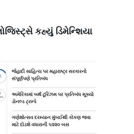
જિસ્ટ્સે કહ્યું ડિમેન્શિયા
જેહાદી સાહિત્ય પર મહારાષ્ટ્ર સરકારનો
સંપૂર્ણપણે પ્રતિબંધ
અમેરિકામાં બર્થ ટૂરિઝમ પર પ્રતિબંધ મૂક્યો
are
ડોનલ્ડ ટ્રમ્પે
ગણેશોત્સવ દરમ્યાન મુંબઈથી કોકણ જવા
માટે દોડશે વધારાની ૫૨૨૦ બસ