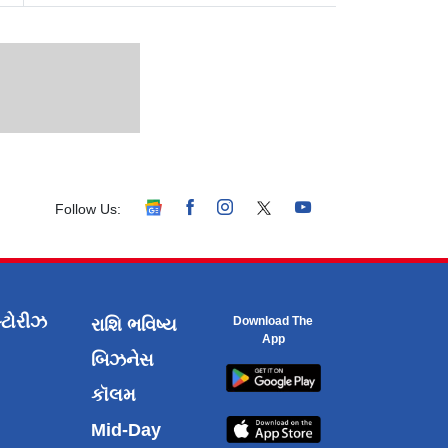
Follow Us:
્ટોરીઝ
Download The
રાશિ ભવિષ્ય
App
બિઝનેસ
કૉલમ
Mid-Day