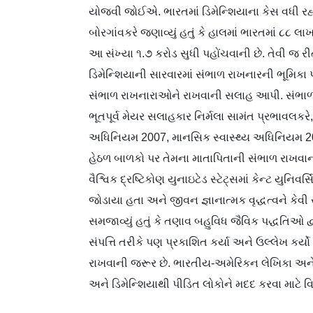
યોજવી જોઈએ. ભારતમાં ડિમેન્શિયાના કેસ વધી ર
બોરગાંવકરે જણાવ્યું હતું કે હાલમાં ભારતમાં ૮૮ લ
આ સંખ્યા ૧.૭ કરોડ સુધી પહોંચવાની છે. તેવી જ ર
ડિમેન્શિયાની સારવારમાં સંભાળ રાખનારની ભૂમિક
સંભાળ રાખનારાઓને રાખવાની સલાહ આપી. સંભાળ
ભૂતપૂર્વ મેયર સલાહકાર નિર્મલા સામંત પ્રભાવલક
અધિનિયમ 2007, માનસિક સ્વાસ્થ્ય અધિનિયમ 
હેઠળ બાળકો પર તેમના માતાપિતાની સંભાળ રાખવાની 
વૈશ્વિક દ્રષ્ટિકોણ યુનાઇટેડ સ્ટેટ્સમાં કેન્ટ યુન
જોડાયા હતા અને જીવન જ્ઞાનાત્મક વૃદ્ધત્વને કેવી ર
સમજાવ્યું હતું કે તણાવ બહુવિધ જૈવિક પદ્ધતિઓ દ્વ
સંપત્તિ તરીકે પણ પ્રકાશિત કર્યા અને ઉલ્લેખ કર્
રાખવાની જરૂર છે. ભારતીય-અમેરિકન લેખિકા અને સ
અને ડિમેન્શિયાથી પીડિત લોકોને મદદ કરવા માટે 