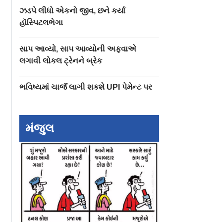
ઝડપે લીધો એકનો જીવ, છને કર્યા
હૉસ્પિટલભેગા
સાપ આવ્યો, સાપ આવ્યોની અફવાએ
લગાવી લોકલ ટ્રેનને બ્રેક
ભવિષ્યમાં ચાર્જ લાગી શકશે UPI પેમેન્ટ પર
મંજુલ