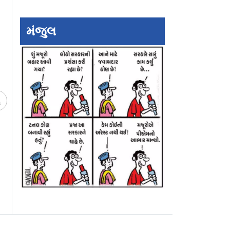
મંજુલ
ચ