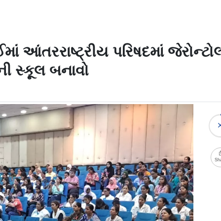
ઈમાં આંતરરાષ્ટ્રીય પરિષદમાં જેરોન્ટોલો
ની સ્કૂલ બનાવો
Sh