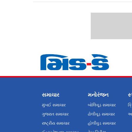
સમાચાર
મનોરંજન
સ્
મુંબઈ સમાચાર
બોલિવૂડ સમાચાર
ક્
ગુજરાત સમાચાર
ઢોલીવૂડ સમાચાર
અન
રાષ્ટ્રીય સમાચાર
હોલીવુડ સમાચાર