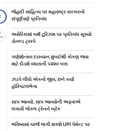
જેહાદી સાહિત્ય પર મહારાષ્ટ્ર સરકારનો
સંપૂર્ણપણે પ્રતિબંધ
અમેરિકામાં બર્થ ટૂરિઝમ પર પ્રતિબંધ મૂક્યો
are
ડોનલ્ડ ટ્રમ્પે
ગણેશોત્સવ દરમ્યાન મુંબઈથી કોકણ જવા
માટે દોડશે વધારાની ૫૨૨૦ બસ
ઝડપે લીધો એકનો જીવ, છને કર્યા
હૉસ્પિટલભેગા
સાપ આવ્યો, સાપ આવ્યોની અફવાએ
લગાવી લોકલ ટ્રેનને બ્રેક
ભવિષ્યમાં ચાર્જ લાગી શકશે UPI પેમેન્ટ પર