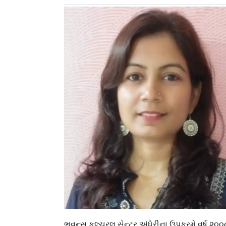
ભવન્સ કલ્ચરલ સેન્ટર અંધેરીના ઉપક્રમે વર્ષ ૨૦૦