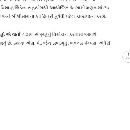
ને કવિશા હૉલિડેના સહયોગથી આયોજિત આગામી મણકામાં ૩૦
કર અને બીલીમોરાના કવયિત્રી હર્ષવી પટેલ કાવ્યપઠન કરશે.
 હો એ વાતો
' ગઝલ સંગ્રહનું વિમોચન કરવામાં આવશે.
શનું છે. સ્થળઃ એસ. પી. જૈન સભાગૃહ, ભવન્સ કૅમ્પસ, અંધેરી
ટો