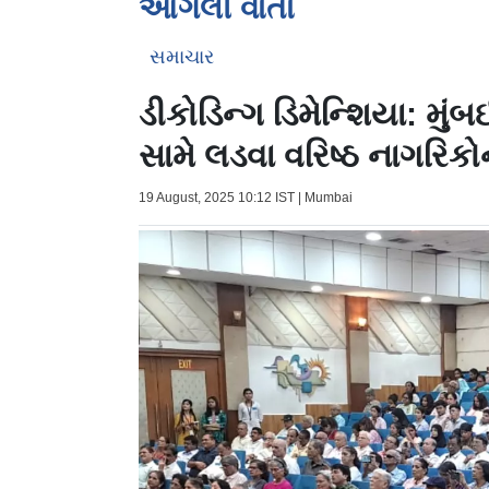
આગલી વાર્તા
સમાચાર
ડીકોડિન્ગ ડિમેન્શિયા: મુંબ
સામે લડવા વરિષ્ઠ નાગરિકો
19 August, 2025 10:12 IST | Mumbai