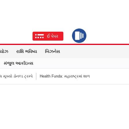
િયોઝ
રાશિ ભવિષ્ય
બિઝનેસ
મંજુલ આર્કાઇવ્સ
ડોનલ્ડ ટ્રમ્પે
Health Funda: મહારાષ્ટ્રમાં શાળાની બહાર જંક ફૂડ બૅન! બાળકોના 