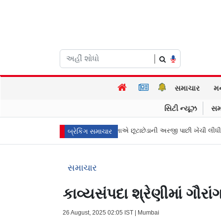
|
સમાચાર
મ
સિટી ન્યૂઝ
સમ
ના મુખ્ય પ્રધાન વિજયની પત્ની સંગીતાએ છૂટાછેડાની અરજી પાછી ખેંચી લીધી, કેસ 
બ્રેકિંગ સમાચાર
સમાચાર
કાવ્યસંપદા શ્રેણીમાં ગૌરા
26 August, 2025 02:05 IST | Mumbai