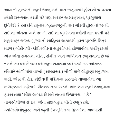
આમ તો ગુજરાતી જૂની રંગભૂમિની વાત રજૂ કરવી હોય તો ૧૮૫૩ના
વર્ષથી શરૂઆત કરવી પડે પણ માસ્ટર અશરફખાન, પ્રભુલાલ
દ્વિવેદી કે રસકવિ રઘુનાથ બ્રહ્મભટ્ટની વાત માંડવી હોય તો ૧૯ મી
સદીના અંતના અને ૨૦ મી સદીના પ્રારંભના વર્ષોની વાત કરવી પડે.
મહારાષ્ટ્ર રાજ્ય ગુજરાતી સાહિત્ય અકાદમી દ્વારા પ્રગતિ મિત્ર
મંડળ ( બોરીવલી -કાંદીવલી)ના સહયોગમાં યોજાયેલા કાર્યક્રમમાં
એક એવા સમયના ગીત , સંગીત અને અભિનય રજૂ થવાનાં છે જે
તમને ૭૦ વર્ષ કે ૧૦૦ વર્ષ જૂના સમયમાં લઈ જશે. ૧૮ ઑગસ્ટ
રવિવારે સાંજે પાંચ વાગ્યે ( સમયસર ) બીજે માળે લોહાણા મહાજન
વાડી, એસ વી રોડ, કાંદીવલી પશ્ચિમના સરનામે યોજાયેલા આ
કાર્યક્રમમાં મહેશ્વરી ચૈતન્ય તથા રજની શાંતારામ જૂની રંગભૂમિના
ફારસ તથા ' મીઠા લાગ્યા છે મને રાતના ઉજાગરા....' કે '
નાગરવેલીઓ રોપાવ..'જેવા સદાબહાર ગીતો રજૂ કરશે.
મ્યઝિકોલોજીસ્ટ અને જૂની રંગભૂમિ તથા ફિલ્મોના અભ્યાસી