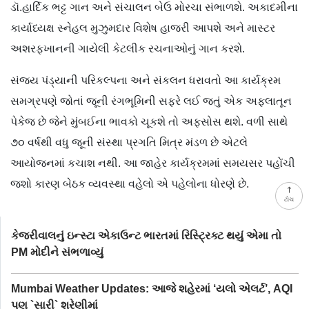
ડૉ.હાર્દિક ભટ્ટ ગાન અને સંચાલન બેઉ મોરચા સંભાળશે. અકાદમીના
કાર્યાધ્યક્ષ સ્નેહલ મુઝુમદાર વિશેષ હાજરી આપશે અને માસ્ટર
અશરફખાનની ગાયેલી કેટલીક રચનાઓનું ગાન કરશે.
સંજય પંડ્યાની પરિકલ્પના અને સંકલન ધરાવતો આ કાર્યક્રમ
સમગ્રપણે જોતાં જૂની રંગભૂમિની સફરે લઈ જતું એક અફલાતૂન
પેકેજ છે જેને મુંબઈના ભાવકો ચૂકશે તો અફસોસ થશે. વળી સાથે
૭૦ વર્ષથી વધુ જૂની સંસ્થા પ્રગતિ મિત્ર મંડળ છે એટલે
આયોજનમાં કચાશ નથી. આ જાહેર કાર્યક્રમમાં સમયસર પહોંચી
જશો કારણ બેઠક વ્યવસ્થા વહેલો એ પહેલોના ધોરણે છે.
ટોચ
કેજરીવાલનું ઇન્સ્ટા એકાઉન્ટ ભારતમાં રિસ્ટ્રિક્ટ થયું એમા તો
PM મોદીને સંભળાવ્યું
Mumbai Weather Updates: આજે શહેરમાં ‘યલો એલર્ટ’, AQI
પણ `સારી` શ્રેણીમાં