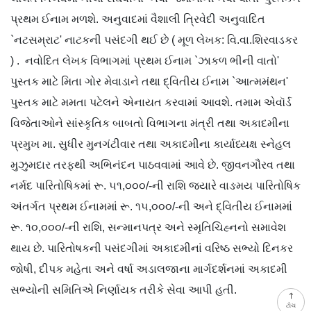
પ્રથમ ઈનામ મળશે. અનુવાદમાં વૈશાલી ત્રિવેદી અનુવાદિત
`નટસમ્રાટ' નાટકની પસંદગી થઈ છે ( મૂળ લેખક: વિ.વા.શિરવાડકર
) . ‌ નવોદિત લેખક વિભાગમાં પ્રથમ ઈનામ `ઝાકળ ભીની વાતો'
પુસ્તક માટે મિતા ગોર મેવાડાને તથા દ્વિતીય ઈનામ `આત્મમંથન'
પુસ્તક માટે મમતા પટેલને એનાયત કરવામાં આવશે. તમામ એવૉર્ડ
વિજેતાઓને સાંસ્કૃતિક બાબતો વિભાગના મંત્રી તથા અકાદમીના
પ્રમુખ મા. સુધીર મુનગંટીવાર તથા અકાદમીના કાર્યાધ્યક્ષ સ્નેહલ
મુઝુમદાર તરફથી અભિનંદન પાઠવવામાં આવે છે. જીવનગૌરવ તથા
નર્મદ પારિતોષિકમાં રૂ. ૫૧,૦૦૦/-ની રાશિ જ્યારે વાઙમય પારિતોષિક
અંતર્ગત પ્રથમ ઈનામમાં રૂ. ૧૫,૦૦૦/-ની અને દ્વિતીય ઈનામમાં
રૂ. ૧૦,૦૦૦/-ની રાશિ, સન્માનપત્ર અને સ્મૃતિચિહ્નનો સમાવેશ
થાય છે. પારિતોષકની પસંદગીમાં અકાદમીનાં વરિષ્ઠ સભ્યો દિનકર
જોષી, દીપક મહેતા અને વર્ષા અડાલજાના માર્ગદર્શનમાં અકાદમી
સભ્યોની સમિતિએ નિર્ણાયક તરીકે સેવા આપી હતી.
ટોચ