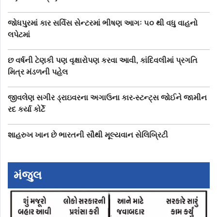
જોધપુરમાં કાર સર્વિસ સેન્ટરમાં ભીષણ આગઃ ૫૦ થી વધુ વાહનો
લપેટમાં
છ વર્ષની ટેણકી પણ વૃક્ષારોપણ કરવા આવી, કાંદિવલીમાં પ્રગતિ
મિત્ર મંડળની પહેલ
જીવલેણ સગીર ડ્રાઇવરના અગાઉના કાર-સ્ટન્ટ‍્સ જોઈને જામીન
રદ કર્યા કોર્ટે
શાહરુખ ખાન છે ભારતની સૌથી મૂલ્યવાન સેલિબ્રિટી
મંજુલ