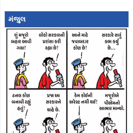
મંજુલ