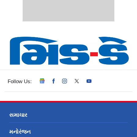
Follow Us:
સમાચાર
મનોરંજન