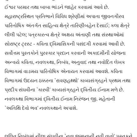
ઈશ્વર પરમાર તથા બાબા ભાંડને જાહેર કરવામાં આવે છે.
મહારાષ્ટ્રસ્થિત પ્રતિભાને વિવિધ શ્રેણીમાં અપાતા જીવનગૌરવ
પારિતોષિક અંતર્ગત સાહિત્ય ક્ષેત્રે તારિણીબહેન દેસાઈ; કલા ક્ષેત્રે
લીલી પટેલ; પત્રકારત્વ ક્ષેત્રે અક્ષય અંતાણી તથા સંસ્થાઓમાં
સોરાષ્ટ્ર ટ્રસ્ટ - કવિતા દ્વિમાસિકની પસંદગી કરવામાં આવી છે.
સર્વોત્તમ પુસ્તકોને પુરસ્કાર પ્રદાન કરવાની અકાદમીની યોજના
અન્વયે કવિતા, નવલકથા, નિબંધ, અનુવાદ તથા નવોદિત લેખક
વિભાગમાં વાઙમય પારિતોષિક એનાયત કરવામાં આવશે. કવિતા
વિભાગમાં ઉદયન ઠક્કરના `રાવણહથ્થો' કાવ્યસંગ્રહને પ્રથમ તથા
પ્રદીપ સંઘવીના `કારવી' કાવ્યસંગ્રહને દ્વિતીય ઈનામ મળે છે.
નવલકથા વિભાગમાં દ્વિતીય ઈનામ નિરંજન જી. મહેતાની
`અતિથિ દેવો ભવ' નવલકથાને અપાશે.
લલિત નિબંધમાં નીલા સંઘવીના `નવા જમાનાની નવી વાતો' પુસ્તકને