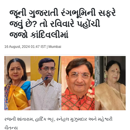
જૂની ગુજરાતી રંગભૂમિની સફરે
જવું છે? તો રવિવારે પહોંચી
જજો કાંદિવલીમાં
16 August, 2024 01:47 IST | Mumbai
રજની શાંતારામ, હાર્દિક ભટ્ટ, સ્નેહલ મુઝુમદાર અને મહેશ્વરી
ચૈતન્ય