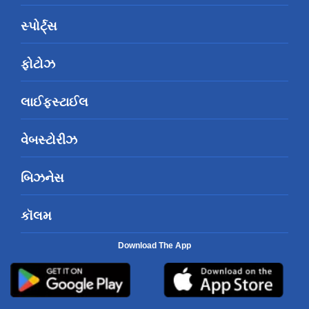
સ્પોર્ટ્સ
ફોટોઝ
લાઈફસ્ટાઈલ
વેબસ્ટોરીઝ
બિઝનેસ
કૉલમ
Download The App