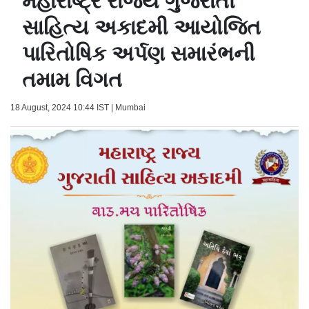
મહારાષ્ટ્ર રાજ્ય ગુજરાતી
સાહિત્ય અકાદમી આયોજિત
પારિતોષિક અર્પણ સમારંભની
તમામ વિગત
18 August, 2024 10:44 IST | Mumbai