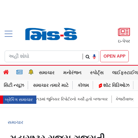
ઇ-પેપર
|
OPEN APP
સમાચાર
મનોરંજન
સ્પોર્ટ્સ
લાઈફસ્ટાઈલ
સિટી ન્યૂઝ
સમાચાર તમારે માટે
કૉલમ
શૉટ વિડિઓઝ
ષિત, ૨૦૧૩માં જુનિયર રિપોર્ટરનો કર્યો હતો બળાત્કાર
કેજરીવાલનું ઇન્સ્ટાગ્રામ
બ્રેકિંગ સમાચાર
સમાચાર