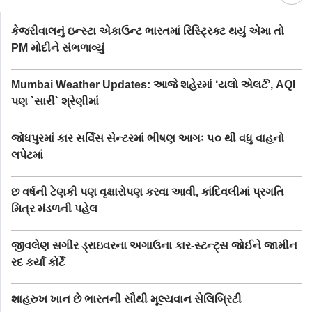
કેજરીવાલનું ઇન્સ્ટા એકાઉન્ટ ભારતમાં રિસ્ટ્રિક્ટ થયું એમા તો
PM મોદીને સંભળાવ્યું
Mumbai Weather Updates: આજે શહેરમાં ‘યલો એલર્ટ’, AQI
પણ `સારી` શ્રેણીમાં
જોધપુરમાં કાર સર્વિસ સેન્ટરમાં ભીષણ આગઃ ૫૦ થી વધુ વાહનો
લપેટમાં
છ વર્ષની ટેણકી પણ વૃક્ષારોપણ કરવા આવી, કાંદિવલીમાં પ્રગતિ
મિત્ર મંડળની પહેલ
જીવલેણ સગીર ડ્રાઇવરના અગાઉના કાર-સ્ટન્ટ‍્સ જોઈને જામીન
રદ કર્યા કોર્ટે
શાહરુખ ખાન છે ભારતની સૌથી મૂલ્યવાન સેલિબ્રિટી