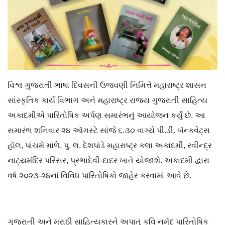
વિશ્વ ગુજરાતી ભાષા દિવસની ઉજવણી નિમિત્તે મહારાષ્ટ્ર શાસન
સાંસ્કૃતિક કાર્ય વિભાગ અને મહારાષ્ટ્ર રાજ્ય ગુજરાતી સાહિત્ય
અકાદમીએ પારિતોષિક અર્પણ સમારંભનું આયોજન કર્યું છે. આ
સમારંભ શનિવાર ૨૪ ઑગસ્ટે સાંજે ૬.૩૦ વાગ્યે પી.ડી. બૅન્કવેટ્સ
હૉલ, પાંચમે માળે, પુ. લ. દેશપાંડે મહારાષ્ટ્ર કલા અકાદમી, રવીન્દ્ર
નાટ્યમંદિર પરિસર, પ્રભાદેવી-દાદર ખાતે યોજાશે. અકાદમી દ્વારા
વર્ષ ૨૦૨૩-૨૪નાં વિવિધ પારિતોષિકો જાહેર કરવામાં આવે છે.
ગુજરાતી અને મરાઠી સાહિત્યકારને અપાતું કવિ નર્મદ પારિતોષિક