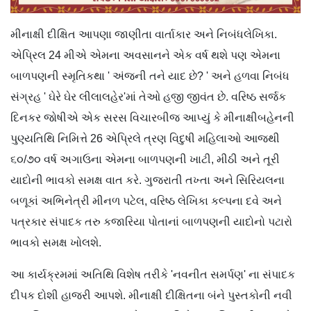
મીનાક્ષી દીક્ષિત આપણા જાણીતા વાર્તાકાર અને નિબંધલેખિકા.
એપ્રિલ 24 મીએ એમના અવસાનને એક વર્ષ થશે પણ એમના
બાળપણની સ્મૃતિકથા ' અંજની તને યાદ છે? ' અને હળવા નિબંધ
સંગ્રહ ' ઘેરે ઘેર લીલાલહેર'માં તેઓ હજી જીવંત છે. વરિષ્ઠ સર્જક
દિનકર જોષીએ એક સરસ વિચારબીજ આપ્યું કે મીનાક્ષીબહેનની
પુણ્યતિથિ નિમિત્તે 26 એપ્રિલે ત્રણ વિદુષી મહિલાઓ આજથી
૬૦/૭૦ વર્ષ અગાઉના એમના બાળપણની ખાટી, મીઠી અને તૂરી
યાદોની ભાવકો સમક્ષ વાત કરે. ગુજરાતી તખ્તા અને સિરિયલના
બળૂકાં અભિનેત્રી મીનળ પટેલ, વરિષ્ઠ લેખિકા કલ્પના દવે અને
પત્રકાર સંપાદક તરુ કજારિયા પોતાનાં બાળપણની યાદોનો પટારો
ભાવકો સમક્ષ ખોલશે.
આ કાર્યક્રમમાં અતિથિ વિશેષ તરીકે 'નવનીત સમર્પણ' ના સંપાદક
દીપક દોશી હાજરી આપશે. મીનાક્ષી દીક્ષિતના બંને પુસ્તકોની નવી