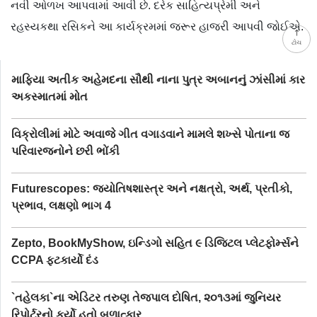
નવી ઓળખ આપવામાં આવી છે. દરેક સાહિત્યપ્રેમી અને
રહસ્યકથા રસિકને આ કાર્યક્રમમાં જરૂર હાજરી આપવી જોઈએ.
ટોચ
માફિયા અતીક અહેમદના સૌથી નાના પુત્ર અબાનનું ઝાંસીમાં કાર
અકસ્માતમાં મોત
વિક્રોલીમાં મોટે અવાજે ગીત વગાડવાને મામલે શખ્સે પોતાના જ
પરિવારજનોને છરી ભોંકી
Futurescopes: જ્યોતિષશાસ્ત્ર અને નક્ષત્રો, અર્થ, પ્રતીકો,
પ્રભાવ, લક્ષણો ભાગ 4
Zepto, BookMyShow, ઇન્ડિગો સહિત ૯ ડિજિટલ પ્લેટફોર્મ્સને
CCPA ફટકાર્યો દંડ
`તહેલકા`ના એડિટર તરુણ તેજપાલ દોષિત, ૨૦૧૩માં જુનિયર
રિપોર્ટરનો કર્યો હતો બળાત્કાર