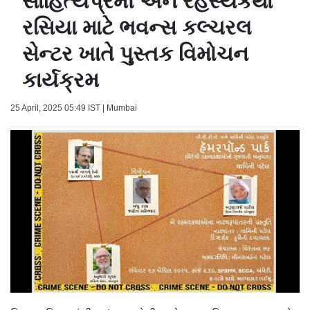
સાહિત્યપ્રેમી અને રહસ્યકથા
રસિયા માટે ભવન્સ કલ્ચરલ
સેન્ટર ખાતે પુસ્તક વિમોચન
કાર્યક્રમ
25 April, 2025 05:49 IST | Mumbai