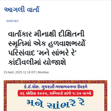
આગલી વાર્તા
સમાચાર
વાર્તાકાર મીનાક્ષી દીક્ષિતની
સ્મૃતિમાં એક હળવાશભર્યો
પરિસંવાદ 'મને સાંભરે રે'
કાંદીવલીમાં યોજાશે
23 April, 2025 11:18 IST | Mumbai