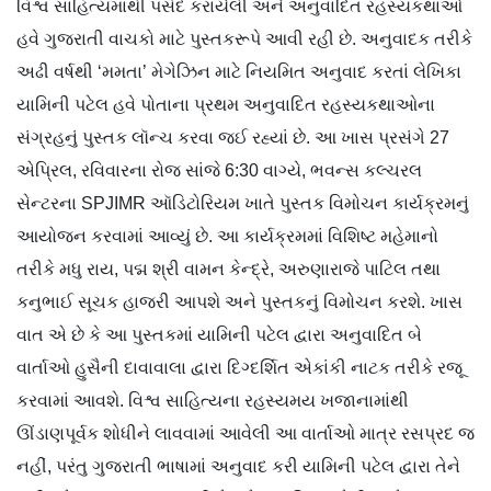
વિશ્વ સાહિત્યમાંથી પસંદ કરાયેલી અને અનુવાદિત રહસ્યકથાઓ
હવે ગુજરાતી વાચકો માટે પુસ્તકરૂપે આવી રહી છે. અનુવાદક તરીકે
અઢી વર્ષથી ‘મમતા’ મેગેઝિન માટે નિયમિત અનુવાદ કરતાં લેખિકા
યામિની પટેલ હવે પોતાના પ્રથમ અનુવાદિત રહસ્યકથાઓના
સંગ્રહનું પુસ્તક લૉન્ચ કરવા જઈ રહ્યાં છે. આ ખાસ પ્રસંગે 27
એપ્રિલ, રવિવારના રોજ સાંજે 6:30 વાગ્યે, ભવન્સ કલ્ચરલ
સેન્ટરના SPJIMR ઑડિટોરિયમ ખાતે પુસ્તક વિમોચન કાર્યક્રમનું
આયોજન કરવામાં આવ્યું છે. આ કાર્યક્રમમાં વિશિષ્ટ મહેમાનો
તરીકે મધુ રાય, પદ્મ શ્રી વામન કેન્દ્રે, અરુણારાજે પાટિલ તથા
કનુભાઈ સૂચક હાજરી આપશે અને પુસ્તકનું વિમોચન કરશે. ખાસ
વાત એ છે કે આ પુસ્તકમાં યામિની પટેલ દ્વારા અનુવાદિત બે
વાર્તાઓ હુસૈની દાવાવાલા દ્વારા દિગ્દર્શિત એકાંકી નાટક તરીકે રજૂ
કરવામાં આવશે. વિશ્વ સાહિત્યના રહસ્યમય ખજાનામાંથી
ઊંડાણપૂર્વક શોધીને લાવવામાં આવેલી આ વાર્તાઓ માત્ર રસપ્રદ જ
નહીં, પરંતુ ગુજરાતી ભાષામાં અનુવાદ કરી યામિની પટેલ દ્વારા તેને