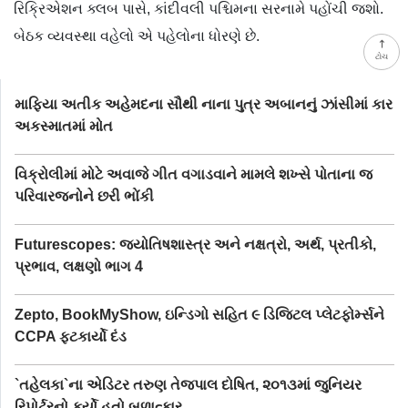
રિક્રિએશન ક્લબ પાસે, કાંદીવલી પશ્ચિમના સરનામે પહોંચી જશો.
બેઠક વ્યવસ્થા વહેલો એ પહેલોના ધોરણે છે.
ટોચ
માફિયા અતીક અહેમદના સૌથી નાના પુત્ર અબાનનું ઝાંસીમાં કાર
અકસ્માતમાં મોત
વિક્રોલીમાં મોટે અવાજે ગીત વગાડવાને મામલે શખ્સે પોતાના જ
પરિવારજનોને છરી ભોંકી
Futurescopes: જ્યોતિષશાસ્ત્ર અને નક્ષત્રો, અર્થ, પ્રતીકો,
પ્રભાવ, લક્ષણો ભાગ 4
Zepto, BookMyShow, ઇન્ડિગો સહિત ૯ ડિજિટલ પ્લેટફોર્મ્સને
CCPA ફટકાર્યો દંડ
`તહેલકા`ના એડિટર તરુણ તેજપાલ દોષિત, ૨૦૧૩માં જુનિયર
રિપોર્ટરનો કર્યો હતો બળાત્કાર