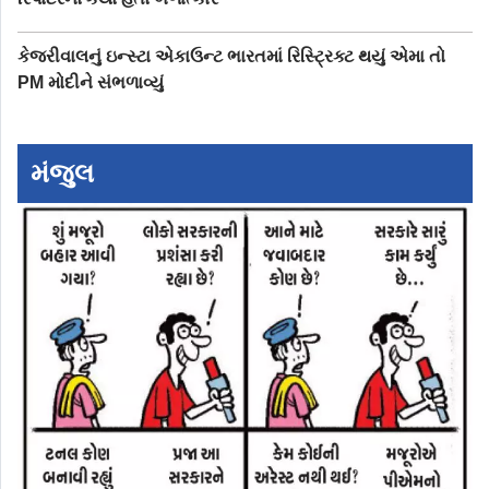
કેજરીવાલનું ઇન્સ્ટા એકાઉન્ટ ભારતમાં રિસ્ટ્રિક્ટ થયું એમા તો
PM મોદીને સંભળાવ્યું
મંજુલ