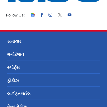
Follow Us:
સમાચાર
મનોરંજન
સ્પોર્ટ્સ
ફોટોઝ
લાઈફસ્ટાઈલ
વેબસ્ટોરીઝ