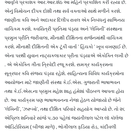
આવૃત્તિ પ્રકાશક આર.આર.શેઠ આ મહિને પ્રકાશિત કરી રહ્યા છે.
એનું વિમોચન દીપક દોશી તથા સર્વ વક્તાઓ સાથે મળીને કરશે.
જાણીતા કવિ અને અદાકાર દિલીપ રાવલ એક નિબંધનું સાભિનય
વાચિકમ કરશે. કવયિત્રી પ્રતિમા પંડ્યા અને 'લેખિની' સંસ્થાના
પ્રમુખ પ્રીતિ જરીવાલા, મીનાક્ષી દીક્ષિતના સર્જનમાંથી વાચિકમ
કરશે. મીનાક્ષી દીક્ષિતની એક ટૂંકી વાર્તા ' હિંચકો ' ખૂબ વખણાઈ છે.
એના પરથી યુવાન નાટ્યકલાકાર પ્રીતા પંડ્યાએ એકોક્તિ લખી છે
. એ એકોક્તિ ગીતા ત્રિવેદી રજૂ કરશે. સમગ્ર કાર્યક્રમના
સૂત્રધાર કવિ સંજય પંડ્યા રહેશે. સાહિત્યના વિવિધ કાર્યક્રમોના
આયોજન માટે જાણીતી સંસ્થા કે.ઈ.એસ. ગુજરાતી ભાષાભવન
તથા કે.ઈ.એસ.ના પ્રમુખ મહેશ શાહ હંમેશાં પીઠબળ આપતા હોય
છે. આ કાર્યક્રમ પણ ભાષાભવનના નેજા હેઠળ યોજાયો છે જેને
'લેખિની', 'ઝરૂખો', તથા દીક્ષિત પરિવારે સહયોગ આપ્યો છે. તો ૨૬
એપ્રિલ શનિવારે સાંજે ૫.૩૦ પહેલાં જયંતીલાલ પટેલ લૉ કૉલેજ
ઑડિટોરિયમ ( બીજા માળે) , ભોગીલાલ ફડિયા રોડ, કાંદીવલી