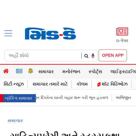
ઇ-પેપર
|
OPEN APP
સમાચાર
મનોરંજન
સ્પોર્ટ્સ
લાઈફસ્ટાઈલ
સિટી ન્યૂઝ
સમાચાર તમારે માટે
કૉલમ
શૉટ વિડિઓઝ
Pના અભિજીત દિપકેના ઘરની બહાર શરૂ કરી ભૂખ હડતાળ
અભિજીત દિપકેએ CJPની
બ્રેકિંગ સમાચાર
સમાચાર