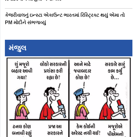
કેજરીવાલનું ઇન્સ્ટા એકાઉન્ટ ભારતમાં રિસ્ટ્રિક્ટ થયું એમા તો
PM મોદીને સંભળાવ્યું
મંજુલ