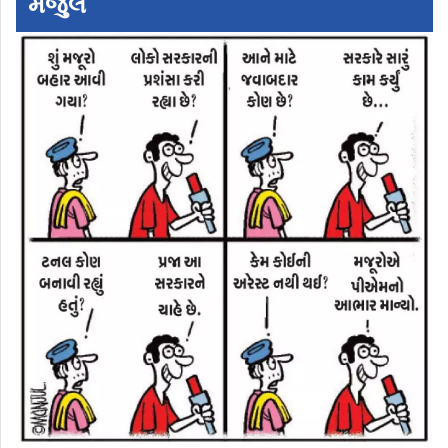
મંજુલ