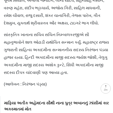
પૂનમ સિંયાલ, અંબાલા જનાર્દન, લીના યાદવ, શહનશાહ નસીન,
વરુણ મહૅરા, સંદીપ ભટ્ટાચાર્ય, અજોય ગિરી, સાહિલ માધવાની,
રમેશ ચૌવાલ, રાજુ દસારી, શંકર ચાનાગિરી, તેજસ પારેખ, ગીત
દેશમુખ, યુક્તાર્થ શ્રીવાસ્તવ ઔર અક્ષય, ટાઇગરે ભાગ લીધો.
સાંસ્કૃતિક ખાતાના સચિવ સચિન નિમ્બાલકરજીએ સૌ
મહાનુભાવોને શાલ ઓઢાડી યથોચિત સન્માન કર્યું. મહારાષ્ટ્ર રાજ્ય
ગુજરાતી સાહિત્ય અકાદમીના સન્માનનીય સદસ્ય નિરંજન પંડયા
હાજર રહ્યા. હિન્દી અકાદમીના માજી સદસ્ય જયેશ જોશી, તેલુગુ
અકાદમીના માજી સદસ્ય અશોક કુન્ટે, સિંધી અકાદમીના માજી
સદસ્ય દીપક ચાંદવાણી પણ આવ્યા હતા.
(આલેખન : નિરંજન પંડ્યા)
ટોચ
માફિયા અતીક અહેમદના સૌથી નાના પુત્ર અબાનનું ઝાંસીમાં કાર
અકસ્માતમાં મોત