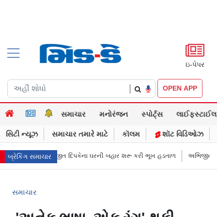
ઇ-પેપર
|
OPEN APP
સમાચાર
મનોરંજન
સ્પોર્ટ્સ
લાઈફસ્ટાઈલ
સિટી ન્યૂઝ
સમાચાર તમારે માટે
કૉલમ
શૉટ વિડિઓઝ
JPના અભિજીત દિપકેના ઘરની બહાર શરૂ કરી ભૂખ હડતાળ
અભિજીત દિપકેએ CJPની
બ્રેકિંગ સમાચાર
સમાચાર