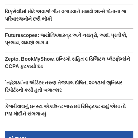
વિક્રોલીમાં મોટે અવાજે ગીત વગાડવાને મામલે શખ્સે પોતાના જ
પરિવારજનોને છરી ભોંકી
Futurescopes: જ્યોતિષશાસ્ત્ર અને નક્ષત્રો, અર્થ, પ્રતીકો,
પ્રભાવ, લક્ષણો ભાગ 4
Zepto, BookMyShow, ઇન્ડિગો સહિત ૯ ડિજિટલ પ્લેટફોર્મ્સને
CCPA ફટકાર્યો દંડ
`તહેલકા`ના એડિટર તરુણ તેજપાલ દોષિત, ૨૦૧૩માં જુનિયર
રિપોર્ટરનો કર્યો હતો બળાત્કાર
કેજરીવાલનું ઇન્સ્ટા એકાઉન્ટ ભારતમાં રિસ્ટ્રિક્ટ થયું એમા તો
PM મોદીને સંભળાવ્યું