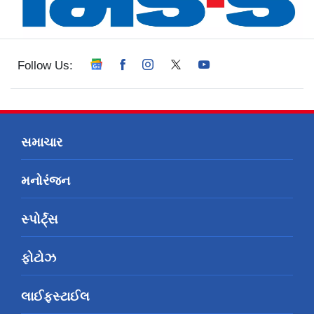
Follow Us:
સમાચાર
મનોરંજન
સ્પોર્ટ્સ
ફોટોઝ
લાઈફસ્ટાઈલ