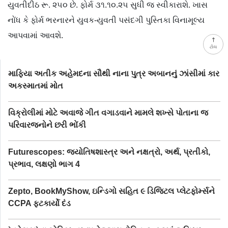
યુવતીદીઠ રૂ. ૨૫૦ છે. ફોર્મ ૩૧.૧૦.૨૫ સુધી જ સ્વીકારાશે. ખાસ
નોંધ કે ફોર્મ ભરનારને યુવક-યુવતી પસંદગી પુસ્તિકા વિનામૂલ્ય
આપવામાં આવશે.
ટોચ
માફિયા અતીક અહેમદના સૌથી નાના પુત્ર અબાનનું ઝાંસીમાં કાર
અકસ્માતમાં મોત
વિક્રોલીમાં મોટે અવાજે ગીત વગાડવાને મામલે શખ્સે પોતાના જ
પરિવારજનોને છરી ભોંકી
Futurescopes: જ્યોતિષશાસ્ત્ર અને નક્ષત્રો, અર્થ, પ્રતીકો,
પ્રભાવ, લક્ષણો ભાગ 4
Zepto, BookMyShow, ઇન્ડિગો સહિત ૯ ડિજિટલ પ્લેટફોર્મ્સને
CCPA ફટકાર્યો દંડ