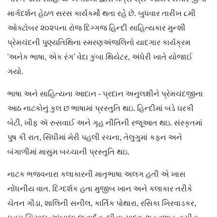
માર્ગદર્શન હેઠળ સરસ કાર્યકર્મો થતા રહે છે. બુધવાર તારીખ ૮મી
ઓક્ટોબર ૨૦૨૫ના રોજ દિગ્ગજ હિન્દી સાહિત્યકાર મુન્શી
પ્રેમચંદની પુણ્યતિથિના સ્મરણઅંજલિનો યાદગાર કાર્યક્રમ
'અનેક ભાષા, એક રંગ' વેદા કુંબા થિયેટર, અંધેરી ખાતે યોજાઈ
ગયો.
ભાષા અને સાહિત્યના આદાન - પ્રદાન અનુલક્ષીને પ્રેમચંદજીના
આઠ નાટકોનું કુલ છ ભાષામાં પ્રસ્તુતિ થઇ. હિન્દીમાં બડે ઘરકી
બેટી, ખૌફ ઍ રુસવાઈ અને ગૃહ નીતિની રજૂઆત થઇ. સંસ્કૃતમાં
પુષ કી રાત, સિંધીમાં મેરી પહલી રચના, તેલુગુમાં કફન અને
બંગાળીમાં માસુમ બચ્ચાની પ્રસ્તુતિ થઇ.
નાટક ભજવનારા કલાકારની માતૃભાષા અલગ હતી એ ખાસ
નોંધનીય વાત. દિગ્દર્શક હતા મુજીબ ખાન અને કલાકાર તરીકે
ચેતન ગૌડા, શાલિની સનીલ, કાર્તિક પોથારા, રસિકા ખિરવાડકર,