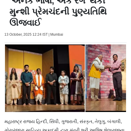
'અનેક ભાષા, એક રંગ' થકી
મુન્શી પ્રેમચંદની પુણ્યતિથિ
ઊજવાઈ
13 October, 2025 12:24 IST | Mumbai
મહારાષ્ટ્ર રાજ્ય હિન્દી, સિંધી, ગુજરાતી, સંસ્કૃત, તેલુગુ, બંગાલી,
ગોરબંજારા સાહિત્ય અકાદમી દ્વારા મંત્રી શ્રી આશિષ શેલારજીના