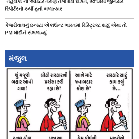
`તહેલકા`ના એડિટર તરુણ તેજપાલ દોષિત, ૨૦૧૩માં જુનિયર
રિપોર્ટરનો કર્યો હતો બળાત્કાર
કેજરીવાલનું ઇન્સ્ટા એકાઉન્ટ ભારતમાં રિસ્ટ્રિક્ટ થયું એમા તો
PM મોદીને સંભળાવ્યું
મંજુલ