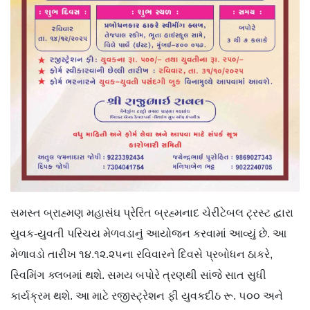
સમસ્ત બ્રાહ્મણ મહાસંઘ પ્રેરિત બ્રહ્મનાદ ચેરીટેબલ ટ્રસ્ટ દ્વારા
યુવક-યુવતી પરિચય મેળવડાનું આયોજન કરવામાં આવ્યું છે. આ
મેળાવડો તારીખ ૧૪.૧૨.૨૫ના રવિવારને દિવસે પ્રબોધન ઠાકરે,
સ્વિમિંગ ક્લબમાં થશે. સમય બપોરે ત્રણથી સાંજે સાત સુધી
કાર્યક્રમ થશે. આ માટે રજીસ્ટ્રેશન ફી યુવકદીઠ રૂ. ૫૦૦ અને