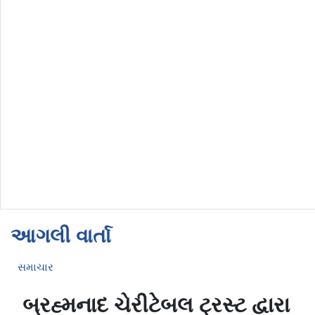
આગલી વાર્તા
સમાચાર
બ્રહ્મનાદ ચેરીટેબલ ટ્રસ્ટ દ્વારા