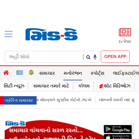
ઇ-પેપર
|
OPEN APP
સમાચાર
મનોરંજન
સ્પોર્ટ્સ
લાઈફસ્ટાઈલ
સિટી ન્યૂઝ
સમાચાર તમારે માટે
કૉલમ
શૉટ વિડિઓઝ
કોર્ટનો ઝટકો
બૉમ્બની ધમકી બાદ મુંબઈમાં હાઈ ઍલર્ટ: શહેરની સુરક્ષા વધારી ત
બ્રેકિંગ સમાચાર