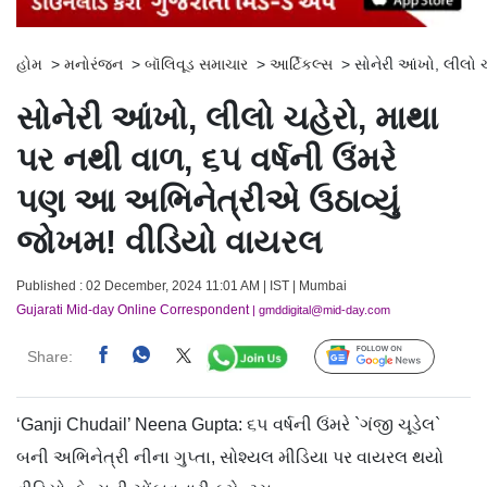
હોમ
>
મનોરંજન
>
બૉલિવૂડ સમાચાર
>
આર્ટિકલ્સ
>
સોનેરી આંખો, લીલો 
સોનેરી આંખો, લીલો ચહેરો, માથા
પર નથી વાળ, ૬૫ વર્ષની ઉંમરે
પણ આ અભિનેત્રીએ ઉઠાવ્યું
જોખમ! વીડિયો વાયરલ
Published : 02 December, 2024 11:01 AM | IST | Mumbai
Gujarati Mid-day Online Correspondent
| gmddigital@mid-day.com
Share:
Follow Us
‘Ganji Chudail’ Neena Gupta: ૬૫ વર્ષની ઉંમરે `ગંજી ચૂડેલ`
બની અભિનેત્રી નીના ગુપ્તા, સોશ્યલ મીડિયા પર વાયરલ થયો