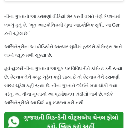
નીના ગુપ્તાનો આ ડરામણો વીડિયો શેર કરતી વખતે તેણે કેપ્શનમાં
લખ્યું હતું કે, `ભૂત આઇકોનિકથી યુવા આઇકોનિક સુધી. આ Gen
Zની ચૂડેલ છે.`
અભિનેત્રીના આ વીડિયોને અત્યાર સુધીમાં હજારો કોમેન્ટ્સ અને
લાખો વ્યૂઝ મળી ચૂક્યા છે.
હવે યુઝર્સ નીના ગુપ્તાના આ લુક પર વિવિધ રીતે કોમેન્ટ કરી રહ્યા
છે. કેટલાક તેને ક્યૂટ ચૂડેલ કહી રહ્યા છે તો કેટલાક તેને ડરામણી
બાલ્ડ ચૂડેલ કહી રહ્યા છે. નીના ગુપ્તાને જોઈને બધા ચોંકી ગયા.
પરંતુ, આ નીના ગુપ્તાનો આ પ્રમોશનલ વિડીયો લાગે છે. જોકે
અભિનેત્રીએ આ વિશે વધુ સ્પષ્ટતા કરી નથી.