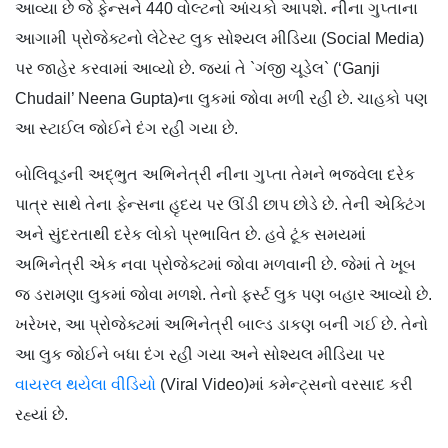
આવ્યા છે જે ફેન્સને 440 વોલ્ટનો આંચકો આપશે. નીના ગુપ્તાના
આગામી પ્રોજેક્ટનો લેટેસ્ટ લુક સોશ્યલ મીડિયા (Social Media)
પર જાહેર કરવામાં આવ્યો છે. જ્યાં તે `ગંજી ચૂડેલ` (‘Ganji
Chudail’ Neena Gupta)ના લુકમાં જોવા મળી રહી છે. ચાહકો પણ
આ સ્ટાઈલ જોઈને દંગ રહી ગયા છે.
બોલિવૂડની અદ્ભુત અભિનેત્રી નીના ગુપ્તા તેમને ભજવેલા દરેક
પાત્ર સાથે તેના ફેન્સના હૃદય પર ઊંડી છાપ છોડે છે. તેની એક્ટિંગ
અને સુંદરતાથી દરેક લોકો પ્રભાવિત છે. હવે ટૂંક સમયમાં
અભિનેત્રી એક નવા પ્રોજેક્ટમાં જોવા મળવાની છે. જેમાં તે ખૂબ
જ ડરામણા લુકમાં જોવા મળશે. તેનો ફર્સ્ટ લુક પણ બહાર આવ્યો છે.
ખરેખર, આ પ્રોજેક્ટમાં અભિનેત્રી બાલ્ડ ડાકણ બની ગઈ છે. તેનો
આ લુક જોઈને બધા દંગ રહી ગયા અને સોશ્યલ મીડિયા પર
વાયરલ થયેલા વીડિયો
(Viral Video)માં કમેન્ટ્સનો વરસાદ કરી
રહ્યાં છે.