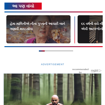
આ પણ વાંચો
હેમા માલિનીએ નીના ગુપ્તાની આચારી બાને
૬૬ વર્ષની વયે નીના
ગણાવી મસ્ટ-વૉચ
એવી અટકળોનો તેમ
ADVERTISEMENT