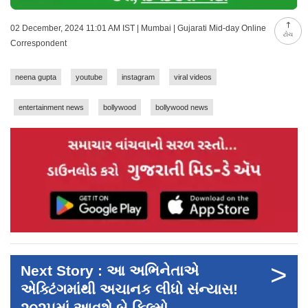
02 December, 2024 11:01 AM IST | Mumbai | Gujarati Mid-day Online
ટોચ
Correspondent
neena gupta
youtube
instagram
viral videos
entertainment news
bollywood
bollywood news
>
Next Story : આ અભિનેતાએ
એક્ટિંગમાંથી અચાનક લીધો સંન્યાસ!
૨૦૨૫માં આવશે બે ફિલ્મો