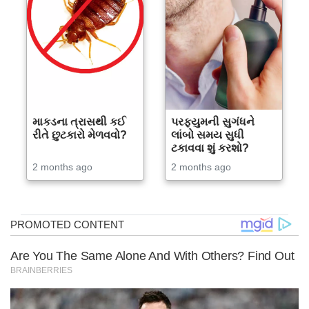
માકડના ત્રાસથી કઈ
પરફ્યુમની સુગંધને
રીતે છુટકારો મેળવવો?
લાંબો સમય સુધી
ટકાવવા શું કરશો?
2 months ago
2 months ago