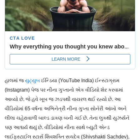
હાલમાં જ
યુટ્યુબ
ઈન્ડિયા (YouTube India) ઈન્સ્ટાગ્રામ
(Instagram) પેજ પર નીના ગુપ્તાનો એક વીડિયો શેર કરવામાં
આવ્યો છે. જે હવે ખૂબ જ ઝડપથી વાયરલ થઈ રહ્યો છે. આ
વીડિયોમાં 65 વર્ષના અભિનેત્રી નીના ગુપ્તા સોનેરી આંખો અને
લીલા ચહેરાવાળી બાલ્ડ ડાકણ બની ગઈ છે. તેના લુકથી યુઝર્સને
પણ આશ્ચર્ય થયું છે. વીડિયોમાં નીના સાથે બ્યુટી એન્ડ
લાઈફસ્ટાઈલ સ્ટાર્સ શિવશક્તિ સચદેવ (Shivshakti Sachdev),