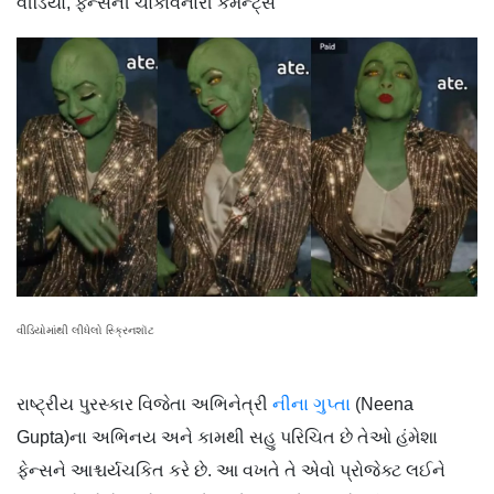
વીડિયો, ફેન્સની ચોંકાવનારી કમેન્ટ્સ
વીડિયોમાંથી લીધેલો સ્ક્રિનશૉટ
રાષ્ટ્રીય પુરસ્કાર વિજેતા અભિનેત્રી
નીના ગુપ્તા
(Neena
Gupta)ના અભિનય અને કામથી સહુ પરિચિત છે તેઓ હંમેશા
ફેન્સને આશ્ચર્યચકિત કરે છે. આ વખતે તે એવો પ્રોજેક્ટ લઈને