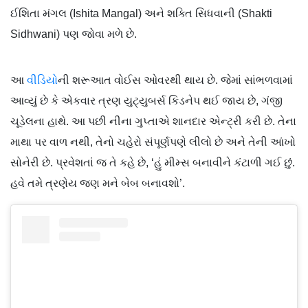
ઈશિતા મંગલ (Ishita Mangal) અને શક્તિ સિધવાની (Shakti
Sidhwani) પણ જોવા મળે છે.
આ
વીડિયો
ની શરૂઆત વોઈસ ઓવરથી થાય છે. જેમાં સાંભળવામાં
આવ્યું છે કે એકવાર ત્રણ યુટ્યુબર્સ કિડનેપ થઈ જાય છે, ગંજી
ચૂડેલના હાથે. આ પછી નીના ગુપ્તાએ શાનદાર એન્ટ્રી કરી છે. તેના
માથા પર વાળ નથી, તેનો ચહેરો સંપૂર્ણપણે લીલો છે અને તેની આંખો
સોનેરી છે. પ્રવેશતાં જ તે કહે છે, ‘હું મીમ્સ બનાવીને કંટાળી ગઈ છું.
હવે તમે ત્રણેય જણ મને બેબ બનાવશો’.