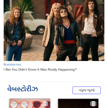
વેબસ્ટોરીઝ
બધુજ જુઓ