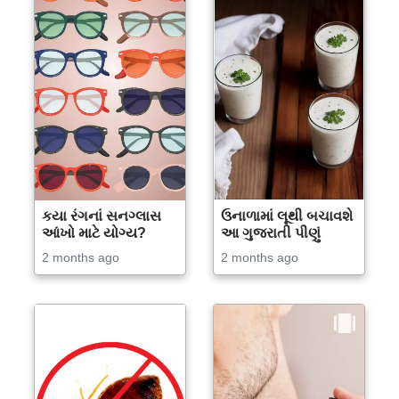
કયા રંગનાં સનગ્લાસ
ઉનાળામાં લૂથી બચાવશે
આંખો માટે યોગ્ય?
આ ગુજરાતી પીણું
2 months ago
2 months ago