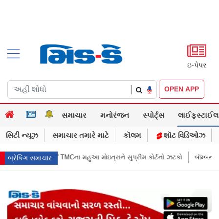
ઇ-પેપર
|
OPEN APP
સમાચાર
મનોરંજન
સ્પોર્ટ્સ
લાઈફસ્ટાઈલ
સિટી ન્યૂઝ
સમાચાર તમારે માટે
કૉલમ
શૉટ વિડિઓઝ
ે સુપ્રીમ કોર્ટનો ઝટકો
બૉમ્બની ધમકી બાદ મુંબઈમાં હાઈ ઍલર્ટ: શહેરની સુરક
બ્રેકિંગ સમાચાર