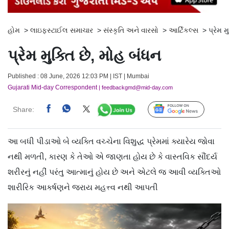
હોમ
>
લાઇફસ્ટાઈલ સમાચાર
>
સંસ્કૃતિ અને વારસો
>
આર્ટિકલ્સ
>
પ્રેમ મ
પ્રેમ મુક્તિ છે, મોહ બંધન
Published : 08 June, 2026 12:03 PM | IST | Mumbai
Gujarati Mid-day Correspondent
| feedbackgmd@mid-day.com
Share:
Follow Us
આ બધી પીડાઓ બે વ્યક્તિ વચ્ચેના વિશુદ્ધ પ્રેમમાં ક્યારેય જોવા
નથી મળતી, કારણ કે તેઓ એ જાણતા હોય છે કે વાસ્તવિક સૌંદર્ય
શરીરનું નહીં પરંતુ આત્માનું હોય છે અને એટલે જ આવી વ્યક્તિઓ
શારીરિક આકર્ષણને જરાય મહત્ત્વ નથી આપતી