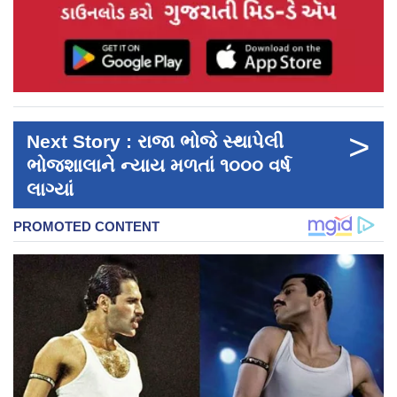
>
Next Story : રાજા ભોજે સ્થાપેલી
ભોજશાલાને ન્યાય મળતાં ૧૦૦૦ વર્ષ
લાગ્યાં