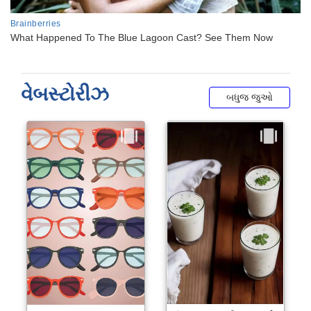
વેબસ્ટોરીઝ
બધુજ જુઓ