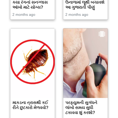
કયા રંગનાં સનગ્લાસ
ઉનાળામાં લૂથી બચાવશે
આંખો માટે યોગ્ય?
આ ગુજરાતી પીણું
2 months ago
2 months ago
માકડના ત્રાસથી કઈ
પરફ્યુમની સુગંધને
રીતે છુટકારો મેળવવો?
લાંબો સમય સુધી
ટકાવવા શું કરશો?