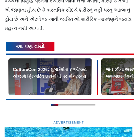
વચ્ચેના વિશુદ્ધ પ્રેમમાં ક્યારેય જોવા નથી મળતી, કારણ કે તેઓ
એ જાણતા હોય છે કે વાસ્તવિક સૌંદર્ય શરીરનું નહીં પરંતુ આત્માનું
હોય છે અને એટલે જ આવી વ્યક્તિઓ શારીરિક આકર્ષણને જરાય
મહત્ત્વ નથી આપતી.
આ પણ વાંચો
CultureCon 2026: મુંબઈમાં 6-7 ઓગસ્ટે
જેન-ઝીના અસભ્ય વ
યોજાશે ક્રિએટિવ ઇકોનોમી પર કોન્ફરન્સ
જવાબદાર તેમનાં મ
ADVERTISEMENT