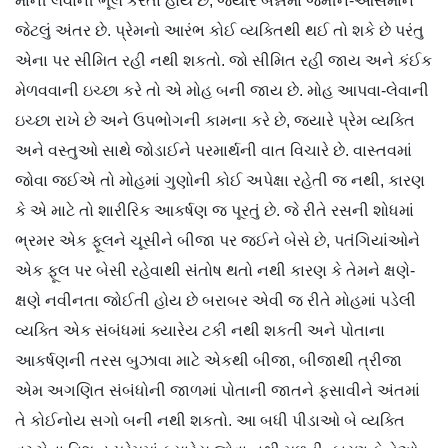
માની લેવાની ભૂલ કરતા હોય છે, જ્યારે બન્નેમાં જમીન-આસમાન
જેટલું અંતર છે. પ્રેમનો આરંભ કોઈ વ્યક્તિથી થઈ તો શકે છે પરંતુ
એના પર સીમિત રહી નથી શકતો. જો સીમિત રહી જાય અને કંઈક
મેળવવાની ઇચ્છા કરે તો એ મોહ બની જાય છે. મોહ આપવા-લેવાની
ઇચ્છા રાખે છે અને ઉપભોગની કામના કરે છે, જ્યારે પ્રેમ વ્યક્તિ
અને વસ્તુઓ સાથે જોડાઈને પરમાર્થની વાત વિચારે છે. વાસ્તવમાં
જોવા જઈએ તો મોહમાં ગુણોની કોઈ અપેક્ષા રહેતી જ નથી, કારણ
કે એ માટે તો શારીરિક આકર્ષણ જ પૂરતું છે. જે રીતે રસની શોધમાં
ભ્રમર એક ફૂલને ચૂસીને બીજા પર જઈને બેસે છે, પતંગિયાંઓને
એક ફૂલ પર બેસી રહેવાથી સંતોષ થતો નથી કારણ કે તેમને ક્ષણે-
ક્ષણે નવીનતા જોઈતી હોય છે બરાબર એવી જ રીતે મોહમાં પડેલી
વ્યક્તિ એક સંબંધમાં ક્યારેય ટકી નથી શકતી અને પોતાના
આકર્ષણની તરસ બુઝાવા માટે એકથી બીજા, બીજાથી ત્રીજા
એમ અગણિત સંબંધોની જાળમાં પોતાની જાતને ફસાવીને અંતમાં
તે કોઈનોય સગો બની નથી શકતો. આ બધી પીડાઓ બે વ્યક્તિ