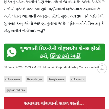
મુક્તિનું વચન આપીને પણ અંતે બંધનો જ વધારે છે. કદાચ એટલે જ
સંતોએ પ્રેમને પરમાત્મા સુધી પહોંચવાનો શ્રેષ્ઠ માર્ગ ગણાવ્યો છે
અને મોહને આત્માની યાત્રામાં સૌથી સૂક્ષ્મ અવરોધ. હવે બન્નેમાંથી
શું પસંદ કરવું એ તો આપણા હાથમાં જ છે : પ્રેમ બનીને વિસ્તરવું કે
મોહ બનીને સંકોચાઈ જવું?
08 June, 2026 12:03 PM IST | Mumbai | Gujarati Mid-day Correspondent
ટોચ
culture news
life and style
lifestyle news
columnists
gujarati mid day