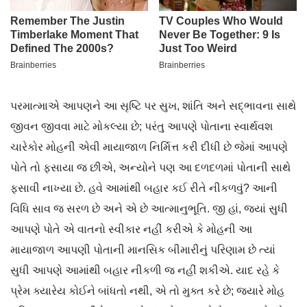
પરમાત્માએ આપણને આ સૃષ્ટિ પર સુખ, શાંતિ અને સદ્ભાવના સાથે
જીવન જીવવા માટે મોકલ્યા છે; પરંતુ આપણે પોતાના સ્વાર્થવશ
ચારેકોર મોહની એવી માયાજાળ નિર્મિત્ત કરી દીધી છે જેમાં આપણે
પોતે તો ફસાયા જ છીએ, અન્યોને પણ આ દળદળમાં પોતાની સાથે
ફસાવી નાખ્યા છે. હવે આમાંથી બહાર કઈ રીતે નીકળવું? આની
વિધિ સાવ જ સરળ છે અને એ છે આત્માનુભૂતિ. જી હાં, જ્યાં સુધી
આપણે પોતે એ વાતનો સ્વીકાર નહીં કરીએ કે મોહની આ
માયાજાળ આપણી પોતાની માનસિક બીમારીનું પરિણામ છે ત્યાં
સુધી આપણે આમાંથી બહાર નીકળી જ નહીં શકીએ. યાદ રહે કે
પ્રેમ ક્યારેય કોઈને બાંધતો નથી, એ તો મુક્ત કરે છે; જ્યારે મોહ