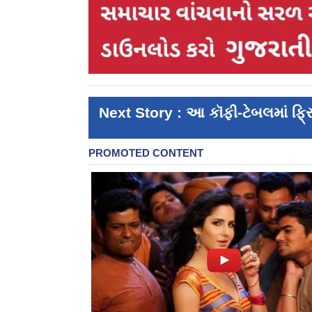
Next Story : આ કૉફી-ટેબલમાં ફ્