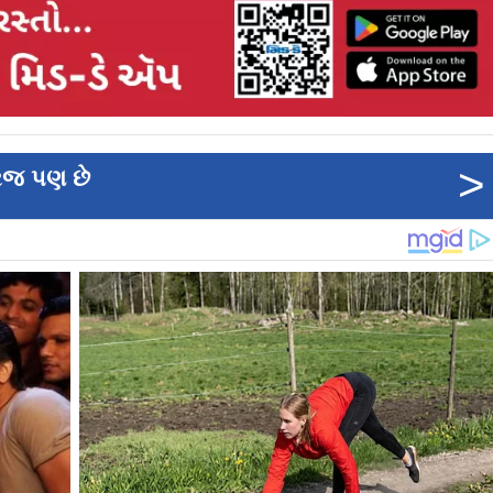
>
રિજ પણ છે