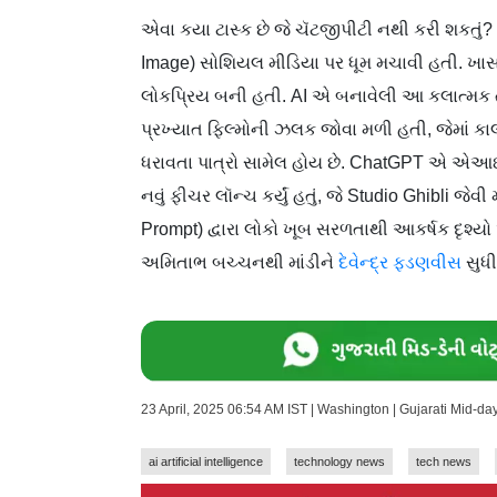
એવા કયા ટાસ્ક છે જે ચૅટજીપીટી નથી કરી શકતું? 
Image) સોશિયલ મીડિયા પર ધૂમ મચાવી હતી. ખાસ ક
લોકપ્રિય બની હતી. AI એ બનાવેલી આ કલાત્મક 
પ્રખ્યાત ફિલ્મોની ઝલક જોવા મળી હતી, જેમાં કાલ
ધરાવતા પાત્રો સામેલ હોય છે. ChatGPT એ એઆઈ
નવું ફીચર લૉન્ચ કર્યું હતું, જે Studio Ghibli જેવી
Prompt) દ્વારા લોકો ખૂબ સરળતાથી આકર્ષક દૃશ્યો
અમિતાભ બચ્ચનથી માંડીને
દેવેન્દ્ર ફડણવીસ
સુધી
23 April, 2025 06:54 AM IST | Washington | Gujarati Mid-d
ai artificial intelligence
technology news
tech news