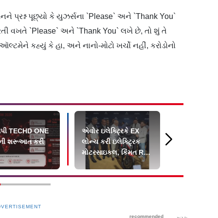
ે પ્રશ્ન પૂછ્યો કે યુઝર્સના `Please` અને `Thank You`
રતી વખતે `Please` અને `Thank You` લખે છે, તો શું તે
મેને કહ્યું કે હા, અને નાનો-મોટો ખર્ચો નહીં, કરોડોનો
યાપી TECHD ONE
એવોર ઇલેક્ટ્રિકે EX
જયપુર સ્થિત 
ોની શરૂઆત કરી
લોન્ચ કરી ઇલેક્ટ્રિક
સ્ટાર્ટઅપ 
મોટરસાઇકલ, કિંમત Rs.
એપ-ફ્રી ચાર
1,24,999થી શરૂ
લોન્ચ કર્યું
DVERTISEMENT