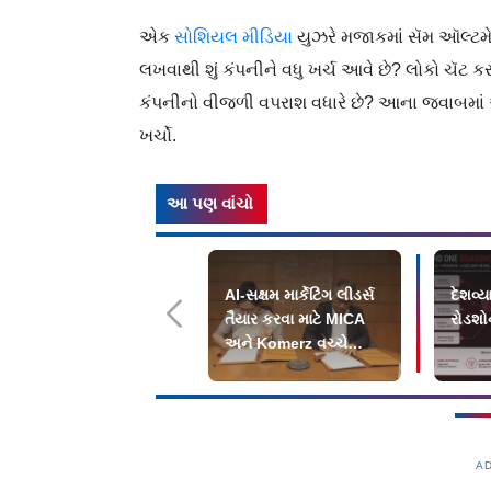
એક
સોશિયલ મીડિયા
યુઝરે મજાકમાં સૅમ ઑલ્ટમેનન
લખવાથી શું કંપનીને વધુ ખર્ચ આવે છે? લોકો ચૅટ ક
કંપનીનો વીજળી વપરાશ વધારે છે? આના જવાબમાં ઑલ્ટ
ખર્ચો.
આ પણ વાંચો
AI-સક્ષમ માર્કેટિંગ લીડર્સ
દેશવ્
તૈયાર કરવા માટે MICA
રોડશ
અને Komerz વચ્ચે
ભાગીદારી
A