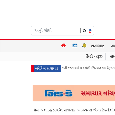
|
સમાચાર
મ
સિટી ન્યૂઝ
સમ
 Yours: આ બહેનની જંગલી જનાવરો વચ્ચેની સિમ્પલ લાઈફસ્ટાઈલ ધૂમ મચાવે છે સોશિ
બ્રેકિંગ સમાચાર
હોમ
>
લાઇફસ્ટાઈલ સમાચાર
>
સાયન્સ એન્ડ ટૅક્નોલૉ