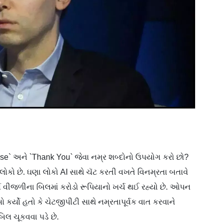
se` અને `Thank You` જેવા નમ્ર શબ્દોનો ઉપયોગ કરો છો?
ોકો છે. ઘણા લોકો AI સાથે ચૅટ કરતી વખતે વિનમ્રતા બતાવે
ર્ષે વીજળીના બિલમાં કરોડો રૂપિયાનો ખર્ચ થઈ રહ્યો છે. ઓપન
્યો હતો કે ચેટજીપીટી સાથે નમ્રતાપૂર્વક વાત કરવાને
બિલ ચૂકવવા પડે છે.