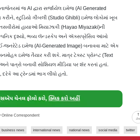
તાજેતરમાં જ AI દ્વારા સર્જાયેલ ઇમેજ (AI Generated
રીને, સ્ટુડિયો ગીબલી (Studio Ghibli) ઇમેજ લોકોમાં ખૂબ
તસવીરોમાં હાયાઓ મિયાઝાકી (Hayao Miyazaki)ની
્પનિક દૃશ્યો, ભવ્ય લૅન્ડસ્કેપ અને ઍક્સપ્રેસિવ આંખો
-જનરેટેડ ઇમેજ (AI-Generated Image) બનાવવા માટે એક
 મનમોહક ઇમેજ તૈયાર કરી શકે. માત્ર ટેક્સ્ટ પ્રોમ્પ્ટ (Text
 અને પાત્રો બનાવી સોશિયલ મીડિયા પર શૅર કરતાં હતાં.
, દરેકે આ ટ્રેન્ડમાં ભાગ લીધો હતો.
ay Online Correspondent
ટો
business news
international news
national news
social media
twitter