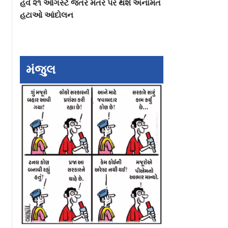
હવે ૨૧ ઑગસ્ટે જંતર મંતર પર થશે અનામત
હટાઓ આંદોલન
મંજુલ
EV ચાર્જિંગ
હવે ઇન્સ્ટાગ્રામ, ફેસબુક
સાદા પ્લાસ્ટિકને બા
ChargeJet એ
અને વોટ્સએપ માટે
બાય કરીને પૅકેજિંગ
્જિંગ ફીચર
ચૂકવવા પડશે પૈસા!
દુનિયા બદલાઈ રહી 
Metaએ કરી આ જાહેરાત