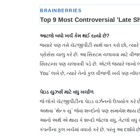
આટલો બધો ખર્ચ કેમ થઈ રહ્યો છે?
જ્યારે પણ તમે ચૅટજીપીટી સાથે વાત કરો છો, ત્યારે 
પ્રોસેસ ચાલુ કરે છે. આ સિસ્ટમ ચલાવવા માટે વીજળી
સિસ્ટમ્સ પણ ચલાવવી પડે છે. એટલે જ્યારે લાખો લ
You` લખે છે, ત્યારે તેનો કુલ વીજળી ખર્ચ પણ નોંધ
પેઇડ યુઝર્સ માટે વધુ ખર્ચાળ
જે લોકો ચૅટજીપીટીના પેઇડ વર્ઝનનો ઉપયોગ કરે છ
અથવા `થેન્ક યુ` જેવા શબ્દોનો પણ સમાવેશ થાય છ
આનો અર્થ એ થાય કે શબ્દો જેટલા વધુ, તેટલો વધુ ખર
કંપનીના કુલ ખર્ચમાં વધારો કરે છે. પરંતુ આ દર્શા