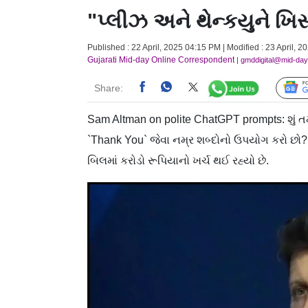
"પ્લીઝ અને થેન્કયુને ખિસ
Published : 22 April, 2025 04:15 PM | Modified : 23 April, 
Gujarati Mid-day Online Correspondent
| gmddigital@mid-da
Share:
Sam Altman on polite ChatGPT prompts: શું ત
`Thank You` જેવા નમ્ર શબ્દોનો ઉપયોગ કરો છો? પ
બિલમાં કરોડો રૂપિયાનો ખર્ચ થઈ રહ્યો છે.