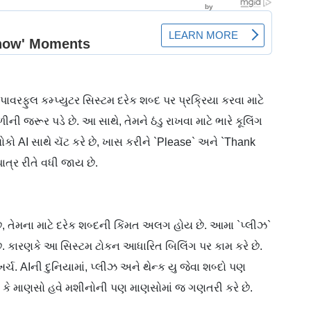
પાવરફુલ કમ્પ્યુટર સિસ્ટમ દરેક શબ્દ પર પ્રક્રિયા કરવા માટે
ની જરૂર પડે છે. આ સાથે, તેમને ઠંડુ રાખવા માટે ભારે કૂલિંગ
ોકો AI સાથે ચૅટ કરે છે, ખાસ કરીને `Please` અને `Thank
પાત્ર રીતે વધી જાય છે.
ે, તેમના માટે દરેક શબ્દની કિંમત અલગ હોય છે. આમા `પ્લીઝ`
ે. કારણકે આ સિસ્ટમ ટોકન આધારિત બિલિંગ પર કામ કરે છે.
્ચ. AIની દુનિયામાં, પ્લીઝ અને થેન્ક યુ જેવા શબ્દો પણ
વે છે કે માણસો હવે મશીનોની પણ માણસોમાં જ ગણતરી કરે છે.