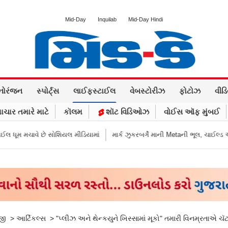
Mid-Day
Inquilab
Mid-Day Hindi
નોરંજન
સ્પોર્ટ્સ
લાઈફસ્ટાઈલ
વેબસ્ટોરીઝ
ફોટોઝ
વીડ
ાચાર તમારે માટે
કૉલમ
શૉટ વિડિઓઝ
વોઈસ ઑફ મુંબઈ
યલ મીડિયામાં
માર્ક ઝુકરબર્ગે માની Metaની ભૂલ, ચાઈલ્ડ અબ્યૂઝ કૉન્ટેન્ટ અને 
જી
>
આર્ટિકલ્સ
>
"પ્લીઝ અને થેન્કયુને ખિસ્સામાં મૂકો" તમારી વિનમ્રતાએ ચૅટ