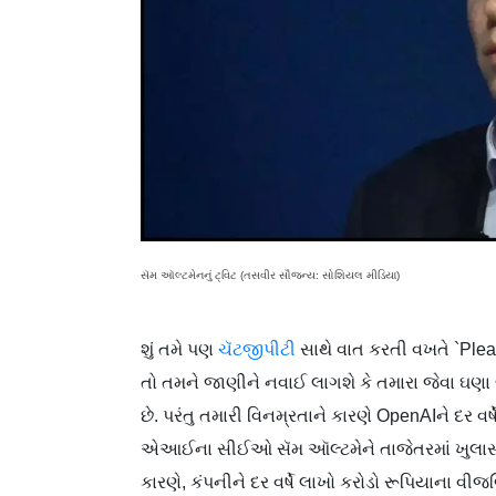
સૅમ ઑલ્ટમેનનું ટ્વિટ (તસવીર સૌજન્ય: સોશિયલ મીડિયા)
શું તમે પણ
ચૅટજીપીટી
સાથે વાત કરતી વખતે `Plea
તો તમને જાણીને નવાઈ લાગશે કે તમારા જેવા ઘણા લ
છે. પરંતુ તમારી વિનમ્રતાને કારણે OpenAIને દર વ
એઆઈના સીઈઓ સૅમ ઑલ્ટમેને તાજેતરમાં ખુલાસો કર
કારણે, કંપનીને દર વર્ષે લાખો કરોડો રૂપિયાના વીજ