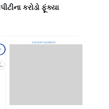
ીટીના કરોડો ફૂંક્યા
ADVERTISEMENT
are