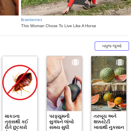
બધુજ જુઓ
માકડના
પરફ્યુમની
તરબૂચ અને
ત્રાસથી કઈ
સુગંધને લાંબો
શક્કરટેટી
રીતે છુટકારો
સમય સુધી
ખાવાથી નુકસાન