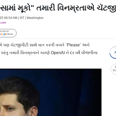
્સામાં મૂકો" તમારી વિનમ્રતાએ ચૅટજીપ
2025 06:54 AM | IST | Washington
y.com
Follow Us
મે પણ ચૅટજીપીટી સાથે વાત કરતી વખતે `Please` અને
રંતુ તમારી વિનમ્રતાને કારણે OpenAI ને દર વર્ષે વીજળીના
Sh