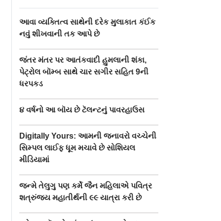
આવા વ્યક્તિત્વ સાથેની દરેક મુલાકાત કંઈક
નવું શીખવાની તક આપે છે
જંતર મંતર પર આતંકવાદી હુમલાની શંકા,
પેટ્રોલ બૉમ્બ સાથે ચાર સગીર સહિત 9ની
ધરપકડ
૪ વર્ષનો આ બૉય છે ટૅલન્ટનું પાવરહાઉસ
Digitally Yours: આમની જનાવરો વચ્ચેની
સિમ્પલ લાઈફ ધૂમ મચાવે છે સોશિયલ
મીડિયામાં
જન્મે તેલુગુ પણ કર્મે જૈન મહિલાએ પવિત્ર
શત્રુંજય મહાતીર્થની ૯૯ યાત્રા કરી છે