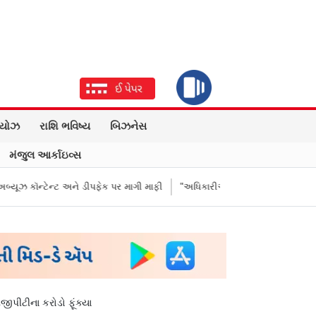
િયોઝ
રાશિ ભવિષ્ય
બિઝનેસ
મંજુલ આર્કાઇવ્સ
ડીપફેક પર માગી માફી
"અધિકારીએ મારા ગુપ્તાંગ પર હુમલાનો પ્રયાસ...": વિરોધ 
જીપીટીના કરોડો ફૂંક્યા