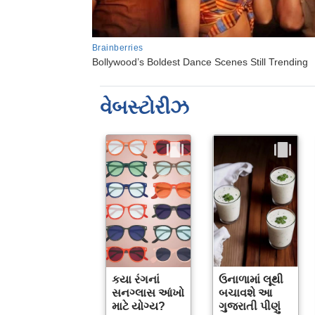
વેબસ્ટોરીઝ
કયા રંગનાં
ઉનાળામાં લૂથી
સનગ્લાસ આંખો
બચાવશે આ
માટે યોગ્ય?
ગુજરાતી પીણું