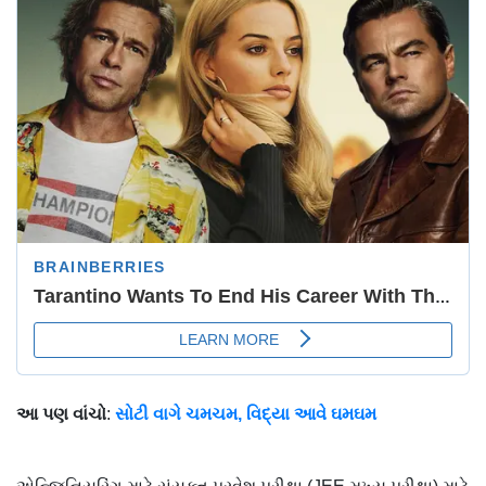
આ પણ વાંચો
:
સોટી વાગે ચમચમ, વિદ્યા આવે ઘમઘમ