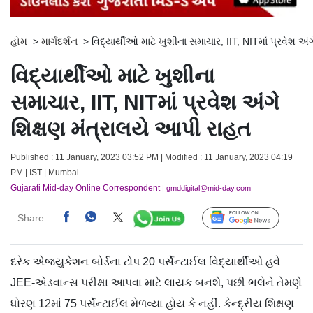
હોમ
>
માર્ગદર્શન
>
વિદ્યાર્થીઓ માટે ખુશીના સમાચાર, IIT, NITમાં પ્રવેશ અં
વિદ્યાર્થીઓ માટે ખુશીના
સમાચાર, IIT, NITમાં પ્રવેશ અંગે
શિક્ષણ મંત્રાલયે આપી રાહત
Published : 11 January, 2023 03:52 PM | Modified : 11 January, 2023 04:19
PM | IST | Mumbai
Gujarati Mid-day Online Correspondent
| gmddigital@mid-day.com
Share:
Follow Us
દરેક એજ્યુકેશન બોર્ડના ટોપ 20 પર્સેન્ટાઈલ વિદ્યાર્થીઓ હવે
JEE-એડવાન્સ પરીક્ષા આપવા માટે લાયક બનશે, પછી ભલેને તેમણે
ધોરણ 12માં 75 પર્સેન્ટાઈલ મેળવ્યા હોય કે નહીં. કેન્દ્રીય શિક્ષણ