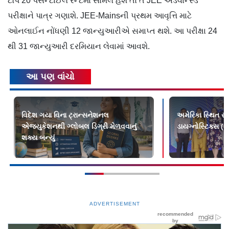
ટૉપ 20 પર્સેન્ટાઈલ રેન્ટમાં સામેલ હશે તો તે JEE એડવાન્સ્ડ
પરીક્ષાને પાત્ર ગણાશે. JEE-Mainsની પ્રથમ આવૃત્તિ માટે
ઓનલાઈન નોંધણી 12 જાન્યુઆરીએ સમાપ્ત થશે. આ પરીક્ષા 24
થી 31 જાન્યુઆરી દરમિયાન લેવામાં આવશે.
આ પણ વાંચો
વિદેશ ગયા વિના ટ્રાન્સનેશનલ
અમેરિકા સ્થિત સ્
એજ્યુકેશનથી ગ્લોબલ ડિગ્રી મેળવવાનું
ડાયગ્નોસ્ટિક્સ (
શક્ય બન્યું
ADVERTISEMENT