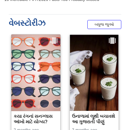
વેબસ્ટોરીઝ
બધુજ જુઓ
કયા રંગનાં સનગ્લાસ
ઉનાળામાં લૂથી બચાવશે
આંખો માટે યોગ્ય?
આ ગુજરાતી પીણું
2 months ago
2 months ago