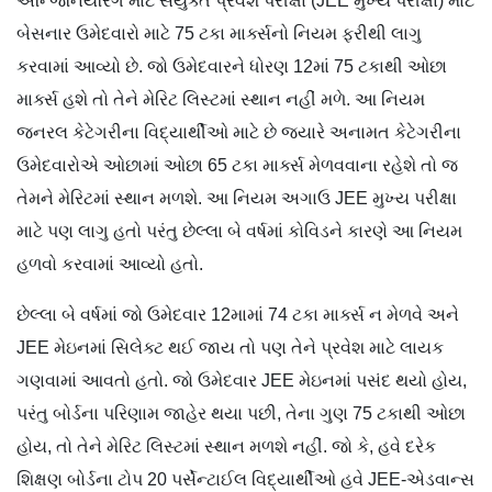
એન્જિનિયરિંગ માટે સંયુક્ત પ્રવેશ પરીક્ષા (JEE મુખ્ય પરીક્ષા) માટે
બેસનાર ઉમેદવારો માટે 75 ટકા માર્ક્સનો નિયમ ફરીથી લાગુ
કરવામાં આવ્યો છે. જો ઉમેદવારને ધોરણ 12માં 75 ટકાથી ઓછા
માર્ક્સ હશે તો તેને મેરિટ લિસ્ટમાં સ્થાન નહીં મળે. આ નિયમ
જનરલ કેટેગરીના વિદ્યાર્થીઓ માટે છે જ્યારે અનામત કેટેગરીના
ઉમેદવારોએ ઓછામાં ઓછા 65 ટકા માર્ક્સ મેળવવાના રહેશે તો જ
તેમને મેરિટમાં સ્થાન મળશે. આ નિયમ અગાઉ JEE મુખ્ય પરીક્ષા
માટે પણ લાગુ હતો પરંતુ છેલ્લા બે વર્ષમાં કોવિડને કારણે આ નિયમ
હળવો કરવામાં આવ્યો હતો.
છેલ્લા બે વર્ષમાં જો ઉમેદવાર 12મામાં 74 ટકા માર્ક્સ ન મેળવે અને
JEE મેઇનમાં સિલેક્ટ થઈ જાય તો પણ તેને પ્રવેશ માટે લાયક
ગણવામાં આવતો હતો. જો ઉમેદવાર JEE મેઇનમાં પસંદ થયો હોય,
પરંતુ બોર્ડના પરિણામ જાહેર થયા પછી, તેના ગુણ 75 ટકાથી ઓછા
હોય, તો તેને મેરિટ લિસ્ટમાં સ્થાન મળશે નહીં. જો કે, હવે દરેક
શિક્ષણ બોર્ડના ટોપ 20 પર્સેન્ટાઈલ વિદ્યાર્થીઓ હવે JEE-એડવાન્સ