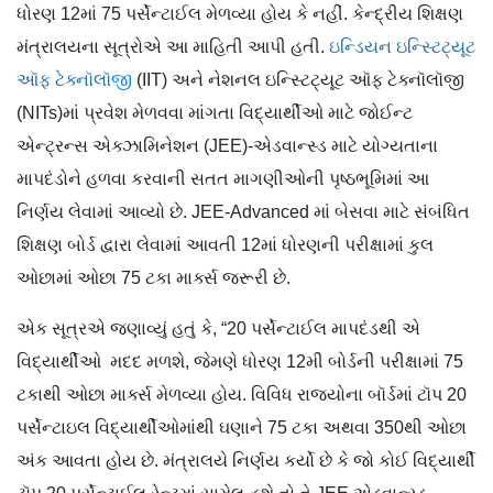
ધોરણ 12માં 75 પર્સેન્ટાઈલ મેળવ્યા હોય કે નહીં. કેન્દ્રીય શિક્ષણ
મંત્રાલયના સૂત્રોએ આ માહિતી આપી હતી.
ઇન્ડિયન ઇન્સ્ટિટ્યૂટ
ઑફ ટેક્નૉલૉ
જી
(IIT) અને નેશનલ ઇન્સ્ટિટ્યૂટ ઑફ ટેક્નૉલૉજી
(NITs)માં પ્રવેશ મેળવવા માંગતા વિદ્યાર્થીઓ માટે જોઈન્ટ
એન્ટ્રન્સ એક્ઝામિનેશન (JEE)-એડવાન્સ્ડ માટે યોગ્યતાના
માપદંડોને હળવા કરવાની સતત માગણીઓની પૃષ્ઠભૂમિમાં આ
નિર્ણય લેવામાં આવ્યો છે. JEE-Advanced માં બેસવા માટે સંબંધિત
શિક્ષણ બોર્ડ દ્વારા લેવામાં આવતી 12માં ધોરણની પરીક્ષામાં કુલ
ઓછામાં ઓછા 75 ટકા માર્ક્સ જરૂરી છે.
એક સૂત્રએ જણાવ્યું હતું કે, “20 પર્સેન્ટાઈલ માપદંડથી એ
વિદ્યાર્થીઓ મદદ મળશે, જેમણે ધોરણ 12મી બોર્ડની પરીક્ષામાં 75
ટકાથી ઓછા માર્ક્સ મેળવ્યા હોય. વિવિધ રાજ્યોના બૉર્ડમાં ટૉપ 20
પર્સેન્ટાઇલ વિદ્યાર્થીઓમાંથી ઘણાને 75 ટકા અથવા 350થી ઓછા
અંક આવતા હોય છે. મંત્રાલયે નિર્ણય કર્યો છે કે જો કોઈ વિદ્યાર્થી