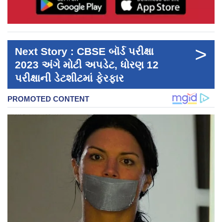
>
Next Story : CBSE બૉર્ડ પરીક્ષા
2023 અંગે મોટી અપડેટ, ધોરણ 12
પરીક્ષાની ડેટશીટમાં ફેરફાર