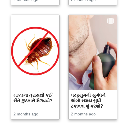
માકડના ત્રાસથી કઈ
પરફ્યુમની સુગંધને
રીતે છુટકારો મેળવવો?
લાંબો સમય સુધી
ટકાવવા શું કરશો?
2 months ago
2 months ago