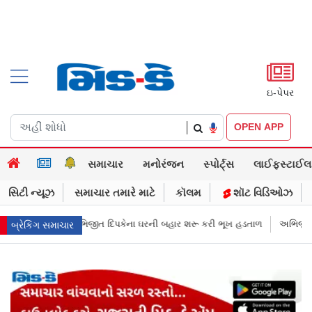
ઇ-પેપર
|
OPEN APP
સમાચાર
મનોરંજન
સ્પોર્ટ્સ
લાઈફસ્ટાઈલ
સિટી ન્યૂઝ
સમાચાર તમારે માટે
કૉલમ
શૉટ વિડિઓઝ
ા ઘરની બહાર શરૂ કરી ભૂખ હડતાળ
અભિજીત દિપકેએ CJPની નવી નીતિ જાહેર કરી
બ્રેકિંગ સમાચાર