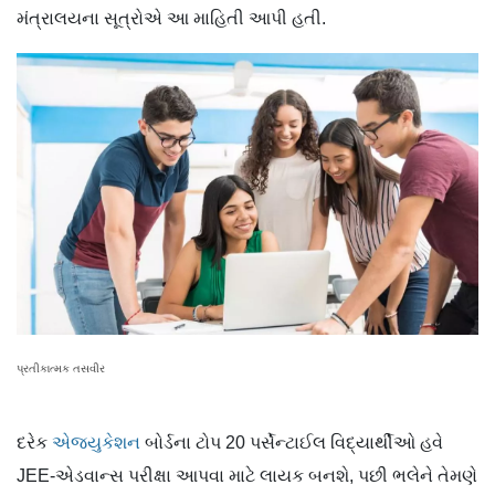
મંત્રાલયના સૂત્રોએ આ માહિતી આપી હતી.
પ્રતીકાત્મક તસવીર
દરેક
એજ્યુકેશન
બોર્ડના ટોપ 20 પર્સેન્ટાઈલ વિદ્યાર્થીઓ હવે
JEE-એડવાન્સ પરીક્ષા આપવા માટે લાયક બનશે, પછી ભલેને તેમણે