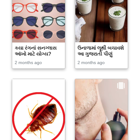
કયા રંગનાં સનગ્લાસ
ઉનાળામાં લૂથી બચાવશે
આંખો માટે યોગ્ય?
આ ગુજરાતી પીણું
2 months ago
2 months ago