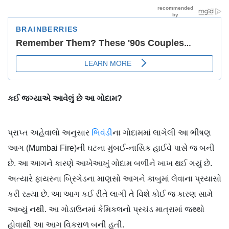
કઈ જગ્યાએ આવેલું છે આ ગોદામ?
પ્રાપ્ત અહેવાલો અનુસાર
ભિવંડી
ના ગોદામમાં લાગેલી આ ભીષણ
આગ (Mumbai Fire)ની ઘટના મુંબઈ-નાસિક હાઈવે પાસે જ બની
છે. આ આગને કારણે આખેઆખું ગોદામ બળીને ખાખ થઈ ગયું છે.
અત્યારે ફાયરના બ્રિગેડના માણસો આગને કાબુમાં લેવાના પ્રયાસો
કરી રહ્યા છે. આ આગ કઈ રીતે લાગી તે વિશે કોઈ જ કારણ સામે
આવ્યું નથી. આ ગોડાઉનમાં કેમિકલનો પ્રચંડ માત્રામાં જથ્થો
હોવાથી આ આગ વિકરાળ બની હતી.