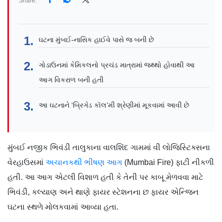
Share:
ઘટના મુંબઈ-નાસિક હાઈવે પાસે જ બની છે
ગોડાઉનમાં કેમિકલનો પ્રચંડ માત્રામાં જથ્થો હોવાથી આ
આગ વિકરાળ બની હતી
આ ઘટનાને ‘બ્રિગેડ કૉલ’મી શ્રેણીમાં મૂકવામાં આવી છે
મુંબઈ નજીક ભિવંડી તાલુકાના વાલશિંદ ગામમાં વી લોજિસ્ટિક્સના
વેરહાઉસમાં
અચાનકથી ભીષણ આગ
(Mumbai Fire) ફાટી નીકળી
હતી. આ આગ એટલી વિશાળ હતી કે તેની પર કાબૂ મેળવવા માટે
ભિવંડી, કલ્યાણ અને થાણે ફાયર સ્ટેશનના છ ફાયર એન્જિન
ઘટના સ્થળે મોલકવામાં આવ્યા હતા.