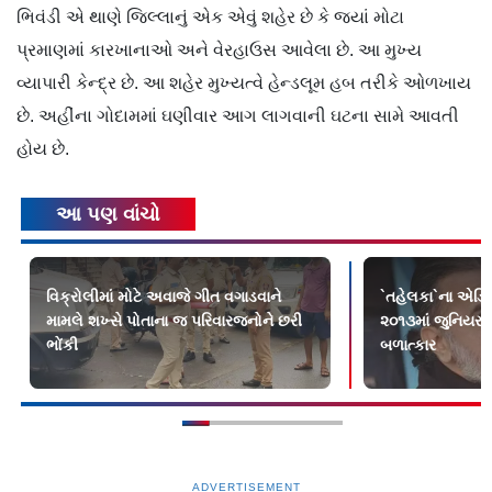
ભિવંડી એ થાણે જિલ્લાનું એક એવું શહેર છે કે જ્યાં મોટા
પ્રમાણમાં કારખાનાઓ અને વેરહાઉસ આવેલા છે. આ મુખ્ય
વ્યાપારી કેન્દ્ર છે. આ શહેર મુખ્યત્વે હેન્ડલૂમ હબ તરીકે ઓળખાય
છે. અહીંના ગોદામમાં ઘણીવાર આગ લાગવાની ઘટના સામે આવતી
હોય છે.
આ પણ વાંચો
વિક્રોલીમાં મોટે અવાજે ગીત વગાડવાને
`તહેલકા`ના એડિટ
મામલે શખ્સે પોતાના જ પરિવારજનોને છરી
૨૦૧૩માં જુનિયર રિ
ભોંકી
બળાત્કાર
ADVERTISEMENT