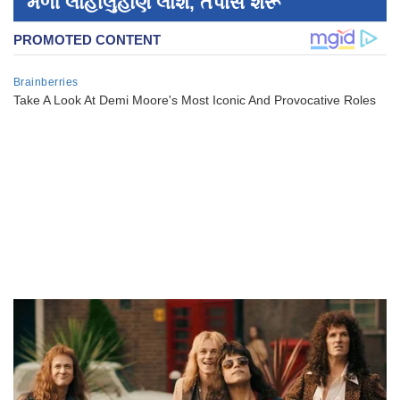
મળી લોહીલુહાણ લાશ, તપાસ શરૂ