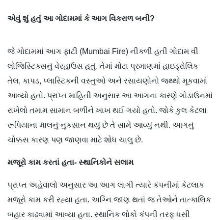
એવું શું હતું આ ગોદામમાં કે આગ વિકરાળ બની?
જે ગોદામમાં આગ ફાટી (Mumbai Fire) નીકળી હતી ગોદામ વી
લોજિસ્ટિક્સનું વેરહાઉસ હતું. તેમાં મોટા પ્રમાણમાં હાઇડ્રોલિક
તેલ, કાપડ, પ્લાસ્ટિકની વસ્તુઓ અને રસાયણોનો જથ્થો મૂકવામાં
આવ્યો હતો. પ્રાપ્ત માહિતી અનુસાર આ આગના કારણે ગોડાઉનમાં
રાખેલો તમામ સામાન બળીને ખાખ થઈ ગયો હતો. જોકે કુલ કેટલા
રૂપિયાના માલનું નુકસાન થયું છે તે સામે આવ્યું નથી. આગનું
ચોક્કસ કારણ પણ જાણવા માટે શોધ ચાલુ છે.
મજૂરો કામ કરતાં હતા- સ્થાનિકોને સલામ
પ્રાપ્ત અહેવાલો અનુસાર આ આગ લાગી ત્યારે કંપનીમાં કેટલાક
મજૂરો કામ કરી રહ્યા હતા. અગ્નિ જાણ થતાં જ તેઓને તાત્કાલિક
બહાર કાઢવામાં આવ્યા હતા. સ્થાનિક લોકો કંપની તરફ ધસી