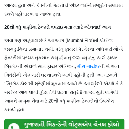
આવ્યા હતા અને કંપનીનો ગેટ તોડી અંદર જઈને મજૂરોને સલામત
સ્થળે પહોંચાડવામાં આવ્યા હતા.
20થી વધુ પાણીના ટેન્કરો વપરાઇ ગયા ત્યારે ઓલવાઈ આગ
એવા પણ અહેવાલ છે કે આ આગ (Mumbai Fire)માં કોઈ જ
જાનહાનિના સમાચાર નથી. પરંતુ ફાયર બ્રિગેડના અધિકારીઓએ
ફેક્ટરીમાં પ્રચંડ નુકસાન થયું હોવાનું જણાવ્યું હતું. થાણે ફાયર
બ્રિગેડની અંદાજે સાત ફાયર એન્જિન,
મીરા ભાયંદર
ની બે અને
ભિવંડીની એક ગાડી ઘટનાસ્થળે આવી પહોંચી હતી. આ ઘટનાને
‘બ્રિગેડ કૉલ’મી શ્રેણીમાં મૂકવામાં આવી છે. આ શ્રેણી એટલે કે કે
ભયંકર આગ લાગી હોય તેવી ઘટના. રાત્રે 9 વાગ્યા સુધી લાગેલી
આગને કાબુમાં લેવા માટે 20થી વધુ પાણીના ટેન્કરોનો ઉપયોગ
કરાયો હતો.