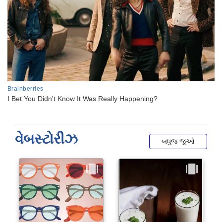
વેબસ્ટોરીઝ
બધુજ જુઓ