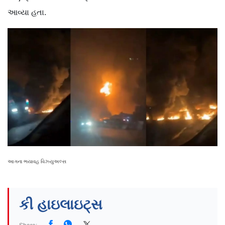
આવ્યા હતા.
આગના ભયાવહ વિઝ્યુઅલ્સ
કી હાઇલાઇટ્સ