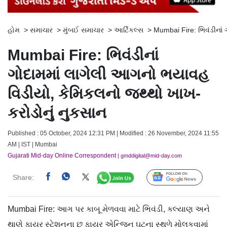
હોમ
>
સમાચાર
>
મુંબઈ સમાચાર
>
આર્ટિકલ્સ
>
Mumbai Fire: ભિવંડીનાં
Mumbai Fire: ભિવંડીનાં
ગોદામમાં લાગેલી આગનો ભયાવહ
વિડીયો, કેમિકલનો જથ્થો ખાખ-
કરોડોનું નુકસાન
Published : 05 October, 2024 12:31 PM | Modified : 26 November, 2024 11:55
AM | IST | Mumbai
Gujarati Mid-day Online Correspondent
| gmddigital@mid-day.com
Share:
Follow Us
Mumbai Fire: આગ પર કાબૂ મેળવવા માટે ભિવંડી, કલ્યાણ અને
થાણે ફાયર સ્ટેશનના છ ફાયર એન્જિન ઘટના સ્થળે મોલકવામાં