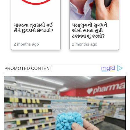
માકડના ત્રાસથી કઈ
પરફ્યુમની સુગંધને
રીતે છુટકારો મેળવવો?
લાંબો સમય સુધી
ટકાવવા શું કરશો?
2 months ago
2 months ago