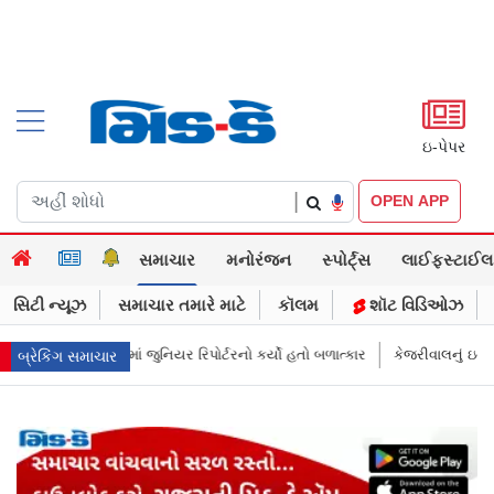
ઇ-પેપર
|
OPEN APP
સમાચાર
મનોરંજન
સ્પોર્ટ્સ
લાઈફસ્ટાઈલ
સિટી ન્યૂઝ
સમાચાર તમારે માટે
કૉલમ
શૉટ વિડિઓઝ
્ટરનો કર્યો હતો બળાત્કાર
કેજરીવાલનું ઇન્સ્ટાગ્રામ એકાઉન્ટ ભારતમાં રિસ્ટ્રિક્
બ્રેકિંગ સમાચાર