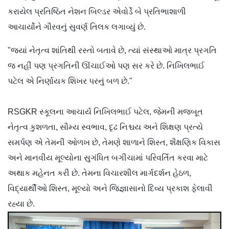
કરાયેલ પ્રતિષ્ઠિત નેશન બિલ્ડર એવોર્ડે બે પ્રતિભાશાળી
આચાર્યોને ગૌરવનું સુવર્ણ તિલક લગાવ્યું છે.
"જ્યાં નેતૃત્વ શાંતિથી રસ્તો બતાવે છે, ત્યાં સંસ્થાઓ માત્ર પ્રગતિ
જ નહીં પણ પ્રગતિની ઊંચાઈઓ પણ સર કરે છે. નિખિલભાઈ
પટેલ એ નિર્ણાયક શિખર પરનું બળ છે."
RSGKR સ્કૂલના આચાર્ય નિખિલભાઈ પટેલ, જેમની મજબૂત
નેતૃત્વ કુશળતા, સૌમ્ય સ્વભાવ, દૃઢ નિશ્ચય અને શિક્ષણ પ્રત્યે
સમર્પણ એ તેમની ઓળખ છે, તેમણે શાળાને શિસ્ત, શૈક્ષણિક વિકાસ
અને માનવીય મૂલ્યોના સુગંધિત બગીચામાં પરિવર્તિત કરવા માટે
અથાક મહેનત કરી છે. તેમના વિચારશીલ માર્ગદર્શન હેઠળ,
વિદ્યાર્થીઓ શિસ્ત, મૂલ્યો અને જિજ્ઞાસાનો દિવ્ય પ્રકાશ ફેલાવી
રહ્યા છે.