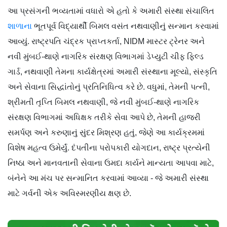
આ પ્રસંગની ભવ્યતામાં વધારો એ હતો કે અમારી સંસ્થા સંચાલિત
શાળાના
ભૂતપૂર્વ વિદ્યાર્થી બિમલ વસંત નથવાણીનું સન્માન કરવામાં
આવ્યું. રાષ્ટ્રપતિ ચંદ્રક પ્રાપ્તકર્તા, NIDM માસ્ટર ટ્રેનર અને
નવી મુંબઈ-થાણે નાગરિક સંરક્ષણ વિભાગમાં ડેપ્યુટી ચીફ ફિલ્ડ
ગાર્ડ, નથવાણી તેમના કાર્યક્ષેત્રમાં અમારી સંસ્થાના મૂલ્યો, સંસ્કૃતિ
અને સેવાના સિદ્ધાંતોનું પ્રતિનિધિત્વ કરે છે. વધુમાં, તેમની પત્ની,
શ્રીમતી તૃપ્તિ બિમલ નથવાણી, જે નવી મુંબઈ-થાણે નાગરિક
સંરક્ષણ વિભાગમાં અધિક્ષક તરીકે સેવા આપે છે, તેમની હાજરી
સમર્પણ અને કરુણાનું સુંદર મિશ્રણ હતું, જેણે આ કાર્યક્રમમાં
વિશેષ મહત્વ ઉમેર્યું. દંપતીના પરોપકારી યોગદાન, રાષ્ટ્ર પ્રત્યેની
નિષ્ઠા અને માનવતાની સેવાના ઉમદા કાર્યને માન્યતા આપવા માટે,
બંનેને આ મંચ પર સન્માનિત કરવામાં આવ્યા - જે અમારી સંસ્થા
માટે ગર્વની એક અવિસ્મરણીય ક્ષણ છે.