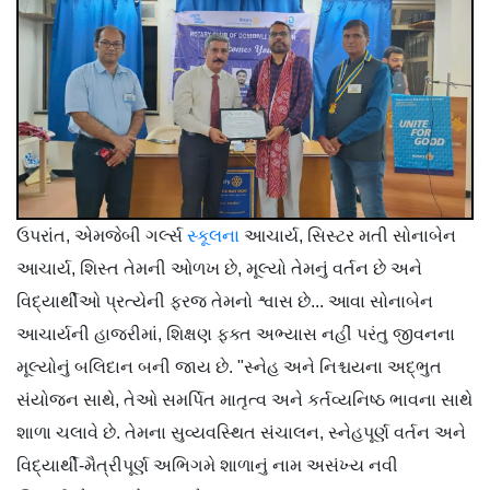
ઉપરાંત, એમજેબી ગર્લ્સ
સ્કૂલના
આચાર્ય, સિસ્ટર મતી સોનાબેન
આચાર્ય, શિસ્ત તેમની ઓળખ છે, મૂલ્યો તેમનું વર્તન છે અને
વિદ્યાર્થીઓ પ્રત્યેની ફરજ તેમનો શ્વાસ છે... આવા સોનાબેન
આચાર્યની હાજરીમાં, શિક્ષણ ફક્ત અભ્યાસ નહીં પરંતુ જીવનના
મૂલ્યોનું બલિદાન બની જાય છે. "સ્નેહ અને નિશ્ચયના અદ્ભુત
સંયોજન સાથે, તેઓ સમર્પિત માતૃત્વ અને કર્તવ્યનિષ્ઠ ભાવના સાથે
શાળા ચલાવે છે. તેમના સુવ્યવસ્થિત સંચાલન, સ્નેહપૂર્ણ વર્તન અને
વિદ્યાર્થી-મૈત્રીપૂર્ણ અભિગમે શાળાનું નામ અસંખ્ય નવી