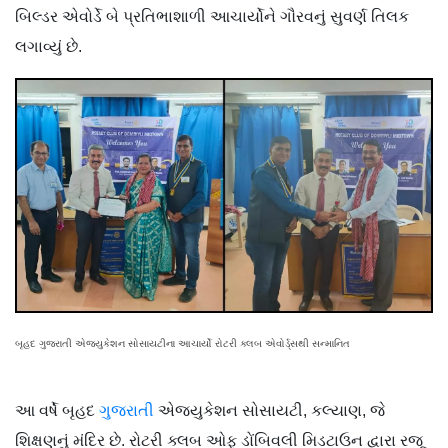
બિલ્ડર એવોર્ડે બે પ્રતિભાશાળી આચાર્યોને ગૌરવનું સુવર્ણ તિલક
લગાવ્યું છે.
બૃહદ ગુજરાતી એજ્યુકેશન સોસાયટીના આચાર્યો રોટરી ક્લબ એવોર્ડ્સથી સન્માનિત
આ વર્ષે બૃહદ
ગુજરાતી
એજ્યુકેશન સોસાયટી, કલ્યાણ, જે
શિક્ષણનું મંદિર છે. રોટરી ક્લબ ઓફ ડોંબિવલી મિડટાઉન દ્વારા રજૂ