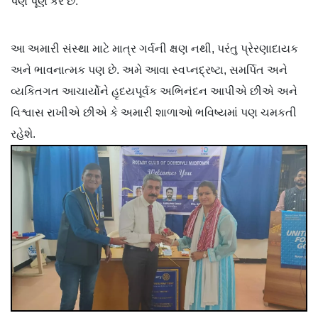
પણ પૂર્ણ કરે છે.
આ અમારી સંસ્થા માટે માત્ર ગર્વની ક્ષણ નથી, પરંતુ પ્રેરણાદાયક
અને ભાવનાત્મક પણ છે. અમે આવા સ્વપ્નદ્રષ્ટા, સમર્પિત અને
વ્યકિતગત આચાર્યોને હૃદયપૂર્વક અભિનંદન આપીએ છીએ અને
વિશ્વાસ રાખીએ છીએ કે અમારી શાળાઓ ભવિષ્યમાં પણ ચમકતી
રહેશે.