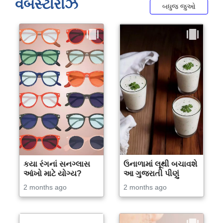
વેબસ્ટોરીઝ
બધુજ જુઓ
કયા રંગનાં સનગ્લાસ
ઉનાળામાં લૂથી બચાવશે
આંખો માટે યોગ્ય?
આ ગુજરાતી પીણું
2 months ago
2 months ago