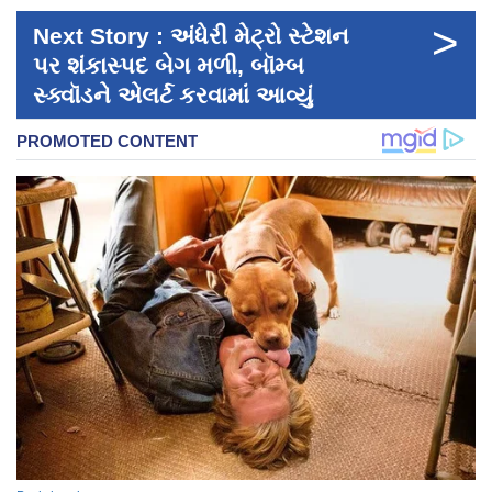
>
Next Story : અંધેરી મેટ્રો સ્ટેશન
પર શંકાસ્પદ બેગ મળી, બૉમ્બ
સ્ક્વૉડને એલર્ટ કરવામાં આવ્યું