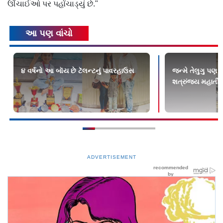
ઊંચાઈઓ પર પહોંચાડ્યું છે."
આ પણ વાંચો
૪ વર્ષનો આ બૉય છે ટૅલન્ટનું પાવરહાઉસ
જન્મે તેલુગુ પણ 
શત્રુંજય મહાતીર્
ADVERTISEMENT