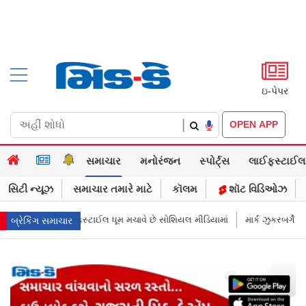
ઇ-પેપર
|
OPEN APP
સમાચાર
મનોરંજન
સ્પોર્ટ્સ
લાઈફસ્ટાઈલ
સિટી ન્યૂઝ
સમાચાર તમારે માટે
કૉલમ
શૉટ વિડિઓઝ
યલ મીડિયામાં
માર્ક ઝુકરબર્ગે માની Metaની ભૂલ, ચાઈલ્ડ અબ્યૂઝ કૉન્ટેન્ટ અને 
બ્રેકિંગ સમાચાર