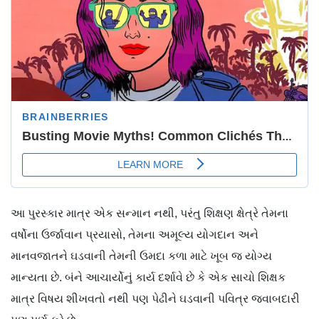
આ પુરસ્કાર માત્ર એક સન્માન નથી, પરંતુ શિક્ષણ ક્ષેત્રે તેમના
વર્ષોના ઉર્જાવાન પ્રયાસો, તેમના અમૂલ્ય યોગદાન અને
માનવજાતને ઘડવાની તેમની ઉમદા કળા માટે ખૂબ જ યોગ્ય
માન્યતા છે. બંને આચાર્યોનું કાર્ય દર્શાવે છે કે એક સાચો શિક્ષક
માત્ર વિષય શીખવતો નથી પણ પેઢીને ઘડવાની પવિત્ર જવાબદારી