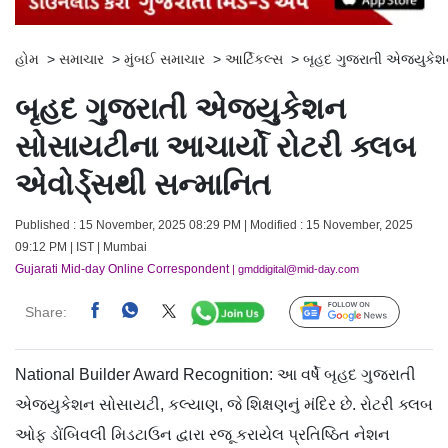
હોમ
>
સમાચાર
>
મુંબઈ સમાચાર
>
આર્ટિકલ્સ
>
બૃહદ ગુજરાતી એજ્યુકેશન
બૃહદ ગુજરાતી એજ્યુકેશન
સોસાયટીના આચાર્યો રોટરી ક્લબ
એવોર્ડ્સથી સન્માનિત
Published : 15 November, 2025 08:29 PM | Modified : 15 November, 2025
09:12 PM | IST | Mumbai
Gujarati Mid-day Online Correspondent
| gmddigital@mid-day.com
Share:
Follow Us
National Builder Award Recognition: આ વર્ષે બૃહદ ગુજરાતી
એજ્યુકેશન સોસાયટી, કલ્યાણ, જે શિક્ષણનું મંદિર છે. રોટરી ક્લબ
ઓફ ડોંબિવલી મિડટાઉન દ્વારા રજૂ કરાયેલ પ્રતિષ્ઠિત નેશન