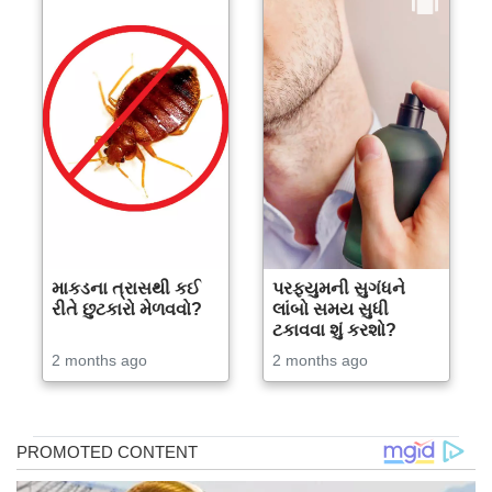
માકડના ત્રાસથી કઈ
પરફ્યુમની સુગંધને
રીતે છુટકારો મેળવવો?
લાંબો સમય સુધી
ટકાવવા શું કરશો?
2 months ago
2 months ago