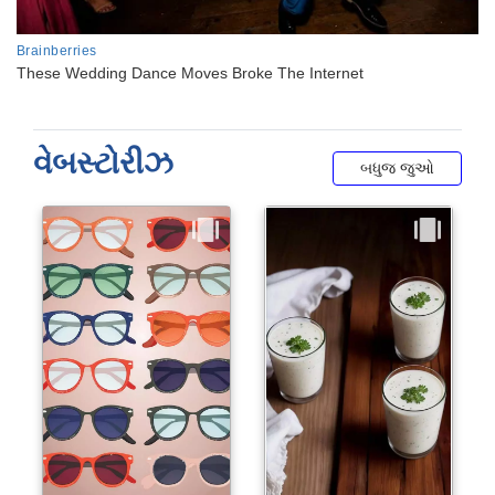
વેબસ્ટોરીઝ
બધુજ જુઓ