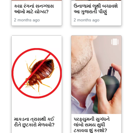
કયા રંગનાં સનગ્લાસ
ઉનાળામાં લૂથી બચાવશે
આંખો માટે યોગ્ય?
આ ગુજરાતી પીણું
2 months ago
2 months ago
માકડના ત્રાસથી કઈ
પરફ્યુમની સુગંધને
રીતે છુટકારો મેળવવો?
લાંબો સમય સુધી
ટકાવવા શું કરશો?