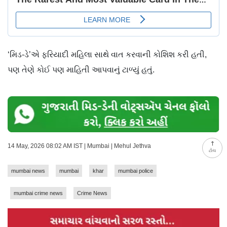
‘મિડ-ડે’એ ફરિયાદી મહિલા સાથે વાત કરવાની કોશિશ કરી હતી,
પણ તેણે કોઈ પણ માહિતી આપવાનું ટાળ્યું હતું.
14 May, 2026 08:02 AM IST | Mumbai | Mehul Jethva
ટોચ
mumbai news
mumbai
khar
mumbai police
mumbai crime news
Crime News