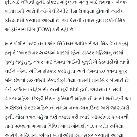
ફરિયાદ નોંધાવી હતી. ડૉક્ટર મહિલાના મૃત્યુ બાદ તેમનાં ૬ બૅન્ક-
ખાતાંમાંથી આરોપીઓએ ધીરે-ધીરે પૈસા ઉપાડ્યા હોવાનો આરોપ
ફરિયાદમાં કરવામાં આવ્યો છે. આ કેસની તપાસ હાલ ઇકૉનૉમિક
ઑફેન્સિસ વિંગ (EOW) કરી રહી છે.
ખાર પોલીસ-સ્ટેશનના એક સિનિયર અધિકારીએ ‘મિડ-ડે’ને કહ્યું
હતું કે ‘ઑક્ટોબર ૨૦૨૫માં ખારમાં રહેતાં ડૉક્ટર મહિલાનું ઘરમાં
મૃત્યુ થયું હતું. ત્યાર બાદ તેમના ભાઈની પુત્રીએ ડેડબૉડીનો તાબો
લઈને એના અંતિમ સંસ્કાર કર્યા હતા અને તેમના ૬૦ વર્ષના પુત્ર
જેને છેલ્લાં ૩૦ વર્ષથી સ્કિઝોફ્રેનિયા નામની માનસિક બીમારી છે
તેને કર્જતના રીહૅબ સેન્ટરમાં મૂકી દીધો હતો. અવસાન પામેલી
ડૉક્ટર મહિલા દિલ્હી સ્થિત ફરિયાદી મહિલાની માસી થતી હતી આ
ભાણેજને ડૉક્ટર મહિલાનાં તમામ બૅન્ક-અકાઉન્ટ અંગે જાણકારી
હતી. થોડા વખત પહેલાં તેણે તપાસ કરી ત્યારે ઑક્ટોબર ૨૦૨૫થી
માર્ચ ૨૦૨૬ના ગાળામાં વિવિધ ખાતાંઓમાંથી ૧૭.૫ કરોડ રૂપિયા
આરોપી મહિલાનાં અંગત ખાતાંઓમાં ટ્રાન્સફર કરવામાં આવ્યા