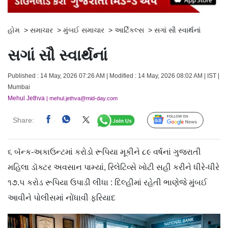
હોમ
>
સમાચાર
>
મુંબઈ સમાચાર
>
આર્ટિકલ્સ
>
સગાં સૌ સ્વાર્થનાં
સગાં સૌ સ્વાર્થનાં
Published : 14 May, 2026 07:26 AM | Modified : 14 May, 2026 08:02 AM | IST |
Mumbai
Mehul Jethva
| mehul.jethva@mid-day.com
Share:
Follow Us
૬ બૅન્ક-અકાઉન્ટમાં કરોડો રૂપિયા મૂકીને ૮૯ વર્ષનાં ગુજરાતી
મહિલા ડૉક્ટર અવસાન પામ્યાં, રિલેટિવ્સે ખોટી સહી કરીને ધીરે-ધીરે
૧૭.૫ કરોડ રૂપિયા ઉપાડી લીધા : દિલ્હીમાં રહેતી ભાણેજે મુંબઈ
આવીને પોલીસમાં નોંધાવી ફરિયાદ