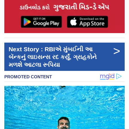
>
Next Story : RBIએ મુંબઈની આ
બૅન્કનું લાઇસન્સ રદ કર્યું, ગ્રાહકોને
મળશે આટલા રૂપિયા