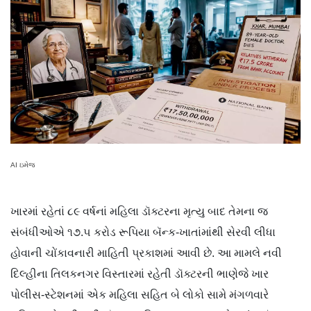
AI ઇમેજ
ખારમાં રહેતાં ૮૯ વર્ષનાં મહિલા ડૉક્ટરના મૃત્યુ બાદ તેમના જ
સંબંધીઓએ ૧૭.૫ કરોડ રૂપિયા બૅન્ક-ખાતાંમાંથી સેરવી લીધા
હોવાની ચોંકાવનારી માહિતી પ્રકાશમાં આવી છે. આ મામલે નવી
દિલ્હીના તિલકનગર વિસ્તારમાં રહેતી ડૉક્ટરની ભાણેજે ખાર
પોલીસ-સ્ટેશનમાં એક મહિલા સહિત બે લોકો સામે મંગળવારે