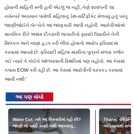
હોવાની માહિતી મળી હતી એટલું જ નહીં, તેણે ૨૦૨૫ની ૧૪
નવેમ્બરે અવસાન પામેલી મહિલાનું ડેથ-સર્ટિફીકેટ મેળવ્યું હતું પરંતુ
જાણીજોઈને બૅન્કોને આ જાણકારી આપી નહોતી. આરોપીઓએ
માનસિક રીતે અક્ષમ દીકરાની લાચારીનો ફાયદો ઉઠાવીને તેની
મિલકત અને નાણાં હડપ કરી લીધાં હોવાનો આરોપ ફરિયાદમાં
કરવામાં આવ્યો છે. ફરિયાદી મહિલા માસીના પુત્રને મળવા કર્જત
ગઈ ત્યારે તે કોઈને ઓળખવાની સ્થિતિમાં પણ નહોતો. આ કેસમાં
તપાસ EOW કરી રહી છે. આ કેસમાં આરોપીની ધરપકડ કરવામાં
આવી નથી ’
આ પણ વાંચો
Water Cut: તમે આ વિસ્તારોમાં રહો છો?
Thane: રેસિડેન્શ
જાણી લો પાણી ક્યારે નથી આવવાનું...
એરિયામાંથી મળ્યો 