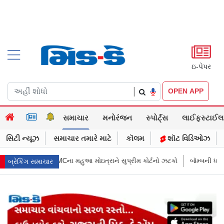
ઇ-પેપર
|
OPEN APP
સમાચાર
મનોરંજન
સ્પોર્ટ્સ
લાઈફસ્ટાઈલ
સિટી ન્યૂઝ
સમાચાર તમારે માટે
કૉલમ
શૉટ વિડિઓઝ
 સુપ્રીમ કોર્ટનો ઝટકો
બૉમ્બની ધમકી બાદ મુંબઈમાં હાઈ ઍલર્ટ: શહેરની સુરક્
બ્રેકિંગ સમાચાર