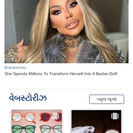
વેબસ્ટોરીઝ
બધુજ જુઓ