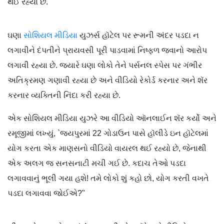
થઈ રહ્યો છે.
ઘણા
સોશિયલ મીડિયા
યુઝર્સ હૉટેલ પર રૂમની અંદર પડદા ન
લગાવીને દંપતીને પ્રાયવસી પૂરી પાડવામાં નિષ્ફળ જવાનો આરોપ
લગાવી રહ્યા છે. જ્યારે ઘણા લોકો તેને પર્સનલ સ્પેસ પર ગંભીર
અતિક્રમણ ગણાવી રહ્યા છે અને વીડિયો રેકોર્ડ કરનાર અને શૅર
કરનાર વ્યક્તિની નિંદા કરી રહ્યા છે.
એક સોશિયલ મીડિયા યુઝરે આ વીડિયો ઑનલાઈન શૅર કર્યો અને
રમૂજીમાં લખ્યું, `જયપુરમાં 22 ગોડાઉન પાસે હૉલીડે ઇન હૉટેલમાં
યોગ કરતા એક માણસનો વીડિયો વાયરલ થઈ રહ્યો છે, જેનાથી
એક અલગ જ સનસનાટી મચી ગઈ છે. કદાચ તેઓ પડદા
લગાવવાનું ભૂલી ગયા હશે! તમે લોકો શું કહો છો, યોગ કરતી વખતે
પડદા લગાવવા જોઈએ?"