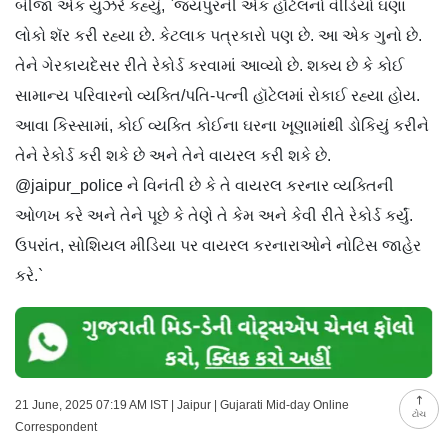
બીજા એક યુઝરે કહ્યું, `જયપુરની એક હૉટેલનો વીડિયો ઘણા
લોકો શૅર કરી રહ્યા છે. કેટલાક પત્રકારો પણ છે. આ એક ગુનો છે.
તેને ગેરકાયદેસર રીતે રેકોર્ડ કરવામાં આવ્યો છે. શક્ય છે કે કોઈ
સામાન્ય પરિવારનો વ્યક્તિ/પતિ-પત્ની હૉટેલમાં રોકાઈ રહ્યા હોય.
આવા કિસ્સામાં, કોઈ વ્યક્તિ કોઈના ઘરના ખૂણામાંથી ડોકિયું કરીને
તેને રેકોર્ડ કરી શકે છે અને તેને વાયરલ કરી શકે છે.
@jaipur_police ને વિનંતી છે કે તે વાયરલ કરનાર વ્યક્તિની
ઓળખ કરે અને તેને પૂછે કે તેણે તે કેમ અને કેવી રીતે રેકોર્ડ કર્યું.
ઉપરાંત, સોશિયલ મીડિયા પર વાયરલ કરનારાઓને નોટિસ જાહેર
કરે.`
21 June, 2025 07:19 AM IST | Jaipur | Gujarati Mid-day Online
ટોચ
Correspondent