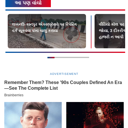
આ પણ વાંચો
લખનઉ-કાનપુર એક્સપ્રેસવે પર રિપેરિંગ
વીડિયો કૉલ પર પિ
વર્ક સૂકવવા પંખા ચાલુ કરાયા
જોયા, 3 દીકરીઓ
હાજરી ન આપી
ADVERTISEMENT