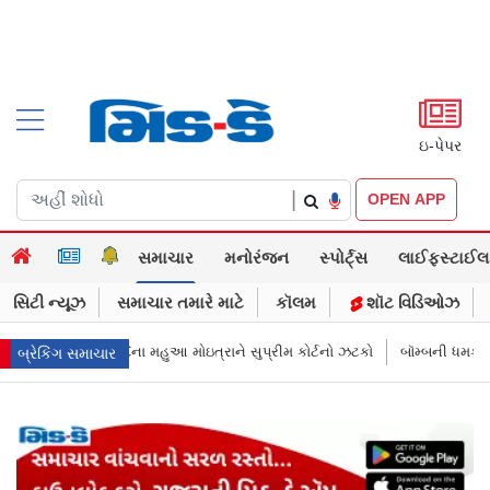
ઇ-પેપર
|
OPEN APP
સમાચાર
મનોરંજન
સ્પોર્ટ્સ
લાઈફસ્ટાઈલ
સિટી ન્યૂઝ
સમાચાર તમારે માટે
કૉલમ
શૉટ વિડિઓઝ
્રાને સુપ્રીમ કોર્ટનો ઝટકો
બૉમ્બની ધમકી બાદ મુંબઈમાં હાઈ ઍલર્ટ: શહેરની સ
બ્રેકિંગ સમાચાર