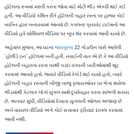
હૉટેલના રૂમમાં મસ્તી કરતા જોવા માટે મોટી ભીડ એકઠી થઈ ગઈ
હતી. આ વીડિયો કથિત રીતે હૉટેલની બહાર રસ્તા પર હાજર કોઈ
વ્યક્તિ દ્વારા બનાવવામાં આવ્યો છે. કપલના પ્રયવેટ ટાઈમનો આ
વીડિયો હવે સોશિયલ મીડિયા પર ખૂબ શૅર કરવામાં આવી રહ્યો છે.
અહેવાલ મુજબ, આ ઘટના
જયપુરના
22 ગોડાઉન પાસે આવેલી
`હૉલીડે ઇન` હૉટેલમાં બની હતી. નવાઈની વાત એ છે કે આ વીડિયો
હૉટેલની બહારના રસ્તા પરથી પડદા વગરની બારીઓમાંથી શૂટ
કરવામાં આવ્યો હતો. જ્યારે વીડિયો રેકોર્ડ થઈ રહ્યો હતો, ત્યારે
હોટેલની બહાર રસ્તાની બીજી બાજુ ફ્લાયઓવર પર ભેગા થયેલા
ભીડમાંથી કેટલાક લોકો યુગલ સાથે દુર્વ્યવહાર કરતા સાંભળી શકાય
છે. અત્યાર સુધી, વીડિયોમાં દેખાતા યુગલની ઓળખ અજાણ છે
અને વાયરલ વીડિયો અંગે કોઈ સત્તાવાર ફરિયાદ દાખલ કરવામાં
આવી નથી.