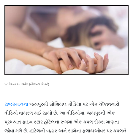
પ્રતીકાત્મક તસવીર (સૌજન્ય: મિડ-ડે)
રાજસ્થાનના
જયપુરથી સોશિયલ મીડિયા પર એક ચોંકાવનારો
વીડિયો વાયરલ થઈ રહ્યો છે. આ વીડિયોમાં, જયપુરની એક
પ્રખ્યાત ફાઇવ સ્ટાર હૉટેલના રૂમમાં એક કપલ સેક્સ માણતા
જોવા મળે છે. હૉટેલની બહાર અને સામેના ફ્લાયઓવર પર કપલને