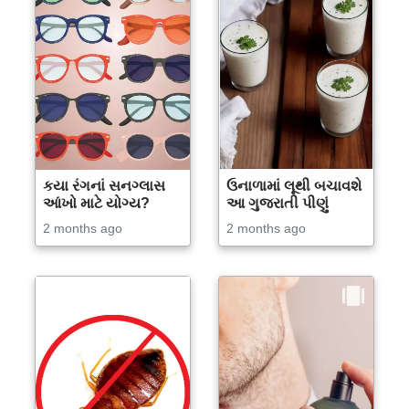
કયા રંગનાં સનગ્લાસ
ઉનાળામાં લૂથી બચાવશે
આંખો માટે યોગ્ય?
આ ગુજરાતી પીણું
2 months ago
2 months ago