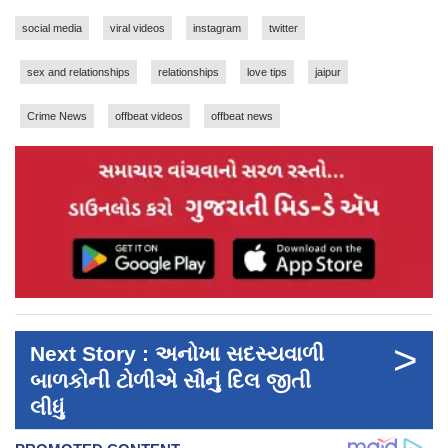
social media
viral videos
instagram
twitter
sex and relationships
relationships
love tips
jaipur
Crime News
offbeat videos
offbeat news
>
Next Story : અનોખા સદસ્યવાળી
બાળકોની ટોળીએ સૌનું દિલ જીતી
લીધું