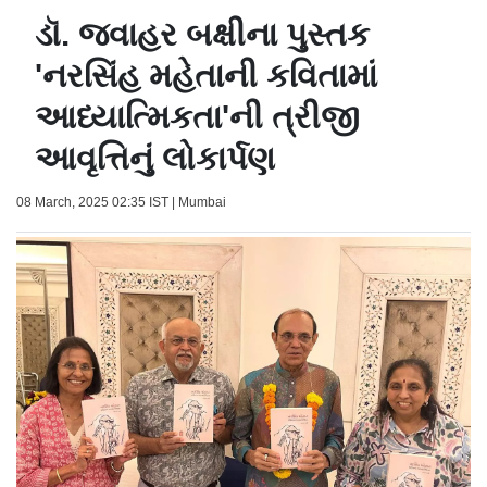
ડૉ. જવાહર બક્ષીના પુસ્તક
'નરસિંહ મહેતાની કવિતામાં
આધ્યાત્મિકતા'ની ત્રીજી
આવૃત્તિનું લોકાર્પણ
08 March, 2025 02:35 IST | Mumbai