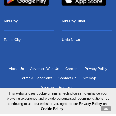
Mid-Day
Mid-Day Hindi
Radio City
Urdu News
About Us
Advertise With Us
Careers
Privacy Policy
Terms & Conditions
Contact Us
Sitemap
Grievance Redressal
This website uses cookie or similar technologies, to enhance your
browsing experience and provide personalised recommendations. By
continuing to use our website, you agree to our
Privacy Policy
and
Copyright © 2026 Mid-Day Infomedia Ltd. All Rights Reserved.
Cookie Policy
.
OK