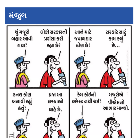
મંજુલ