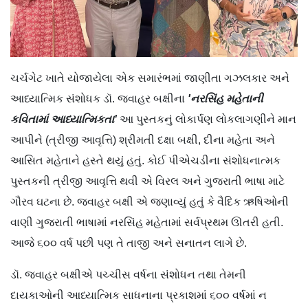
ચર્ચગેટ ખાતે યોજાયેલા એક સમારંભમાં જાણીતા ગઝલકાર અને
આધ્યાત્મિક સંશોધક ડૉ. જવાહર બક્ષીના
'નરસિંહ મહેતાની
કવિતામાં આધ્યાત્મિકતા'
આ પુસ્તકનું લોકાર્પણ લોકલાગણીને માન
આપીને (ત્રીજી આવૃત્તિ) શ્રીમતી દક્ષા બક્ષી, દીના મહેતા અને
આસિત મહેતાને હસ્તે થયું હતું. કોઈ પીએચડીના સંશોધનાત્મક
પુસ્તકની ત્રીજી આવૃત્તિ થવી એ વિરલ અને ગુજરાતી ભાષા માટે
ગૌરવ ઘટના છે. જવાહર બક્ષી એ જણાવ્યું હતું કે વૈદિક ઋષિઓની
વાણી ગુજરાતી ભાષામાં નરસિંહ મહેતામાં સર્વપ્રથમ ઊતરી હતી.
આજે ૬૦૦ વર્ષ પછી પણ તે તાજી અને સનાતન લાગે છે.
ડૉ. જવાહર બક્ષીએ પચ્ચીસ વર્ષના સંશોધન તથા તેમની
દાયકાઓની આધ્યાત્મિક સાધનાના પ્રકાશમાં ૬૦૦ વર્ષમાં ન