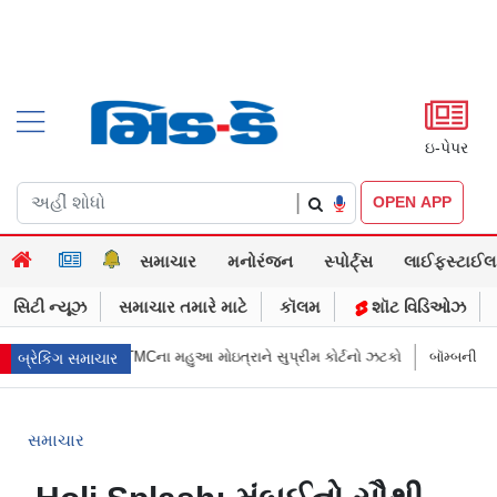
ઇ-પેપર
|
OPEN APP
સમાચાર
મનોરંજન
સ્પોર્ટ્સ
લાઈફસ્ટાઈલ
સિટી ન્યૂઝ
સમાચાર તમારે માટે
કૉલમ
શૉટ વિડિઓઝ
ાગે છે…?” TMCના મહુઆ મોઇત્રાને સુપ્રીમ કોર્ટનો ઝટકો
બૉમ્બની ધમકી બાદ મુ
બ્રેકિંગ સમાચાર
સમાચાર