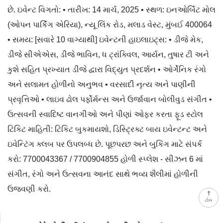
છે. ઇવેન્ટ વિગતો: • તારીખ: 14 માર્ચ, 2025 • સ્થળ: ઇનઓર્બિટ મોલ
(ઓપન પાર્કિંગ એરિયા), ન્યૂ લિંક રોડ, મલાડ વેસ્ટ, મુંબઈ 400064
• સમય: [સવારે 10 વાગ્યાથી] ઇવેન્ટની હાઇલાઇટ્સ: • ડીજે મેક,
ડીજે સીએએસ, ડીજે ભાવિન, ધ ટ્રાંક્વિલ, આર્યન, તુષાર ટી અને
કુશે સહિત પ્રખ્યાત ડીજે દ્વારા વિદ્યુત પ્રદર્શન • ઓર્ગેનિક રંગો
અને સલામત હોળીનો અનુભવ • વરસાદી નૃત્ય અને પાણીની
પ્રવૃત્તિઓ • લાઇવ ઢોલ પર્ફોર્મન્સ અને ઉર્જાવાન બોલીવુડ સંગીત •
ઉત્સવની સ્વાદિષ્ટ વાનગીઓ અને પીણાં ઓફર કરતા ફૂડ સ્ટોલ
ટિકિટ માહિતી: ટિકિટ બુકમાયશો, ડિસ્ટ્રિક્ટ બાય ઇવેન્ટન્ટ અને
ઇવેન્ટિંગ ક્લબ પર ઉપલબ્ધ છે. પૂછપરછ અને બુકિંગ માટે સંપર્ક
કરો: 7700043367 / 7700904855 હોળી સ્પ્લેશ - સીઝન 6 માં
સંગીત, રંગો અને ઉત્સવના આનંદ સાથે ભવ્ય શૈલીમાં હોળીની
ઉજવણી કરો.
ટોચ