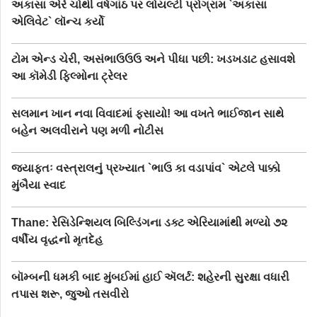
અકાસા એરે ચોથી વર્ષગાંઠ પર લોયલ્ટી પ્રોગ્રામ `અકાસા
એલિવેટ` લૉન્ચ કર્યો
ટોમ એન્ડ ચેરી, અસંભાઉઉઉ અને પીધા પછી: ખડખડાટ હસાવશે
આ કૉમેડી ફિલ્મોના ટ્રેલર
સલમાન ખાન નવા વિવાદમાં ફસાયો! આ વખતે ભાઈજાન સાથે
બહેન અલવીરાને પણ મળી નોટીસ
જ્યાફતઃ વસ્ત્રાલનું પ્રખ્યાત `ભાઉ કા વડાપાંવ` એટલે પાક્કો
મુંબૈયા સ્વાદ
Thane: રેસિડેન્શિયલ બિલ્ડિંગના ડક્ટ એરિયામાંથી મળ્યો ૭૨
વર્ષીય વૃદ્ધનો મૃતદેહ
બૉમ્બની ધમકી બાદ મુંબઈમાં હાઈ ઍલર્ટ: શહેરની સુરક્ષા વધારી
તપાસ શરૂ, જુઓ તસવીરો