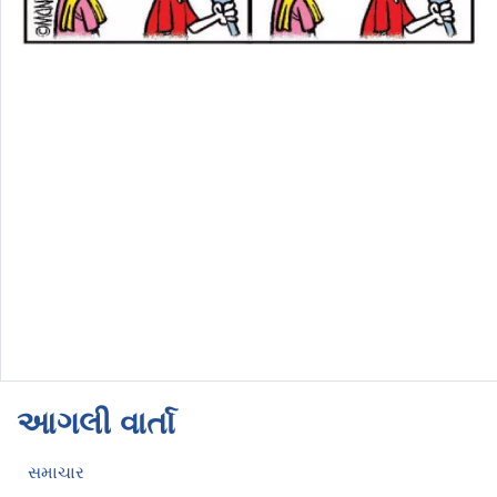
આગલી વાર્તા
સમાચાર