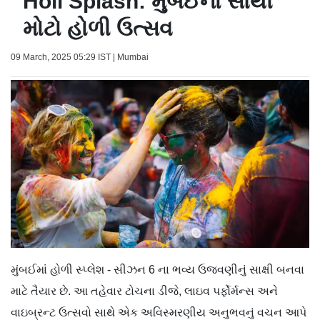
Holi Splash: મુંબઈનો સૌથી
મોટો હોળી ઉત્સવ
09 March, 2025 05:29 IST | Mumbai
મુંબઈમાં હોળી સ્પ્લેશ - સીઝન 6 ના ભવ્ય ઉજવણીનું સાક્ષી બનવા
માટે તૈયાર છે. આ તહેવાર ટોચના ડીજે, લાઇવ પર્ફોર્મન્સ અને
વાઇબ્રન્ટ ઉત્સવો સાથે એક અવિસ્મરણીય અનુભવનું વચન આપે