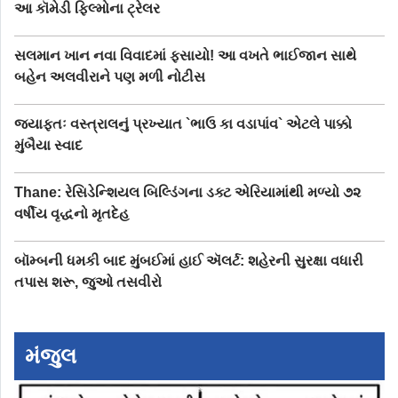
આ કૉમેડી ફિલ્મોના ટ્રેલર
સલમાન ખાન નવા વિવાદમાં ફસાયો! આ વખતે ભાઈજાન સાથે
બહેન અલવીરાને પણ મળી નોટીસ
જ્યાફતઃ વસ્ત્રાલનું પ્રખ્યાત `ભાઉ કા વડાપાંવ` એટલે પાક્કો
મુંબૈયા સ્વાદ
Thane: રેસિડેન્શિયલ બિલ્ડિંગના ડક્ટ એરિયામાંથી મળ્યો ૭૨
વર્ષીય વૃદ્ધનો મૃતદેહ
બૉમ્બની ધમકી બાદ મુંબઈમાં હાઈ ઍલર્ટ: શહેરની સુરક્ષા વધારી
તપાસ શરૂ, જુઓ તસવીરો
મંજુલ