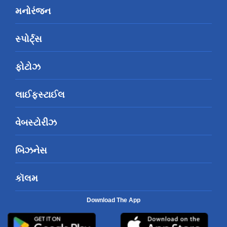
મનોરંજન
સ્પોર્ટ્સ
ફોટોઝ
લાઈફસ્ટાઈલ
વેબસ્ટોરીઝ
બિઝનેસ
કૉલમ
Download The App