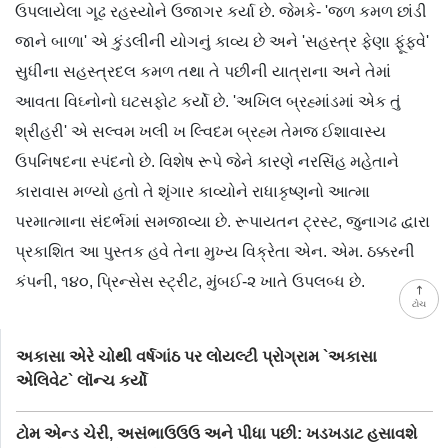
ઉપલાયેલા ગૂઢ રહસ્યોને ઉજાગર કર્યા છે. જેમકે- 'જળ કમળ છાંડી
જાને બાળા' એ કુંડલીની યોગનું કાવ્ય છે અને 'સહસ્ત્ર ફેણા ફૂંફવે'
સુધીના સહસ્ત્રદલ કમળ તથા તે પછીની યાત્રાના અને તેમાં
આવતા વિઘ્નોનો ઘટસફોટ કર્યો છે. 'અખિલ બ્રહ્માંડમાં એક તું
શ્રીહરી' એ સલ્વમ ખલી ખ લ્વિદમ બ્રહ્મ તેમજ ઈશાવાસ્ય
ઉપનિષદના સ્પંદનો છે. વિશેષ રૂપે જેને કારણે નરસિંહ મહેતાને
કારાવાસ મળ્યો હતો તે શૃંગાર કાવ્યોને રાધાકૃષ્ણનો આત્મા
પરમાત્માના સંદર્ભમાં સમજાવ્યા છે. રૂપાયતન ટ્રસ્ટ, જુનાગઢ દ્વારા
પ્રકાશિત આ પુસ્તક હવે તેના મુખ્ય વિક્રેતા એન. એમ. ઠક્કરની
કંપની, ૧૪૦, પ્રિન્સેસ સ્ટ્રીટ, મુંબઈ-૨ ખાતે ઉપલબ્ધ છે.
ટોચ
અકાસા એરે ચોથી વર્ષગાંઠ પર લોયલ્ટી પ્રોગ્રામ `અકાસા
એલિવેટ` લૉન્ચ કર્યો
ટોમ એન્ડ ચેરી, અસંભાઉઉઉ અને પીધા પછી: ખડખડાટ હસાવશે