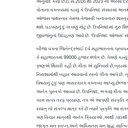
અનુવાદ કર્યો છે.ઈ.સ.2016 થી 2023 ના અરસા દરમ્
પોતાના વક્તવ્યમાં કહ્યું કે ઉપનિષદ સંસારમાં અનર
ઓજસ પાથરનાર તેમજ તેજસ્વી બનાવનારું શાસ્ત્ર છ
થશે. ઘડપણનું દુઃખ ઘણું મોટું છે. ઉપનિષદમાં ગુરુ 
જીવજંતુનાં ઉદાહરણ આવે છે. 'ઉપનિષદ ઓજસ' સંદર્ભ
બીજા વક્તા જિતેન્દ્રભાઈ દવે મહાભારતના પ્રવચનક
કે મહાભારતમાં 99000 હજાર શ્લોક છે. તેમણે કહ્ય
કૃષ્ણએ થિયરી કહી છે.ગીતા એ યુનિવર્સ છે,બ્રહ્માં
નિરાશામાંથી બહાર આવવાનો રસ્તો ગીતા આપે છે. ત
વિષયનું ટૂંકું પણ અસરકારક વક્તવ્ય આપ્યું.છેલ્લ
અનેક પુસ્તકો આવ્યા છે. ઉપનિષદ, ભગવદ્દગીતા અને
પરમ સત્ય તરફ પ્રયાણ, તપ એ આપણી સંસ્કૃતિ અન
સ્યાત્ નો સંકલ્પ માત્ર કરે છે ત્યારે પ્રકૃતિ આ સ
પણ વિચાર માત્રથી અનેક ક્રિયાઓ ,અર્થો ,પદાર્થો
જાગૃત મન સ્વપ્ન,અને અધિમનસ મન શુદ્ધ સાત્વિક જ