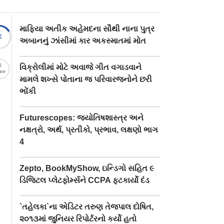
માફિયા અતીક અહેમદના સૌથી નાના પુત્ર
અબાનનું ઝાંસીમાં કાર અકસ્માતમાં મોત
વિક્રોલીમાં મોટે અવાજે ગીત વગાડવાને
are
મામલે શખ્સે પોતાના જ પરિવારજનોને છરી
ભોંકી
Futurescopes: જ્યોતિષશાસ્ત્ર અને
નક્ષત્રો, અર્થ, પ્રતીકો, પ્રભાવ, લક્ષણો ભાગ
4
Zepto, BookMyShow, ઇન્ડિગો સહિત ૯
ડિજિટલ પ્લેટફોર્મ્સને CCPA ફટકાર્યો દંડ
`તહેલકા`ના એડિટર તરુણ તેજપાલ દોષિત,
૨૦૧૩માં જુનિયર રિપોર્ટરનો કર્યો હતો