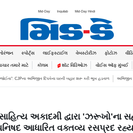
Mid-Day
Inquilab
Mid-Day Hindi
નોરંજન
સ્પોર્ટ્સ
લાઈફસ્ટાઈલ
વેબસ્ટોરીઝ
ફોટોઝ
વીડ
ાચાર તમારે માટે
કૉલમ
શૉટ વિડિઓઝ
વોઈસ ઑફ મુંબઈ
ા અભિજીત દિપકેના ઘરની બહાર શરૂ કરી ભૂખ હડતાળ
અભિજીત દિપકેએ CJPની નવ
તી સાહિત્ય અકાદમી દ્વારા 'ઝરૂખો'
-ઉપનિષદ આધારિત વક્તવ્ય રસપ્રદ રહ્યા