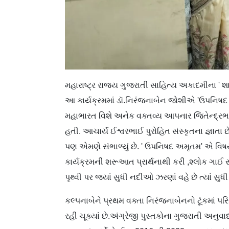
મહારાષ્ટ્ર રાજ્ય ગુજરાતી સાહિત્ય અકાદમીના ' શાસ
આ કાર્યક્રમમાં ડૉ.નિરંજનાબેન જોશીએ 'ઉપનિષદ ઓ
મહાભારત વિશે અનેક વક્તવ્ય આપનાર જિતેન્દ્રભ
હતી. આચાર્ય ઈશ્વરભાઈ પુરોહિત સંસ્કૃતના જ્ઞાતા 
પણ એમણે સંભાળ્યું છે. ' ઉપનિષદ અમૃતમ' એ વિષય
કાર્યક્રમની શરૂઆત પ્રાર્થનાથી કરી ,શ્લોક ગાઈ સભા
પૃથ્વી પર જ્યાં સુધી નદીઓ ઝરણાં વહે છે ત્યાં સુધ
કલ્પનાબેને પ્રથમ વક્તા નિરંજનાબેનનો ટૂંકમાં પર
રહી ચૂક્યાં છે.અંગ્રેજી પુસ્તકોના ગુજરાતી અનુવાદ