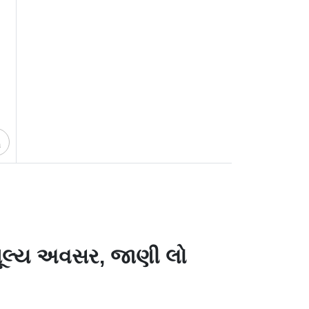
ચ
 અમૂલ્ય અવસર, જાણી લો