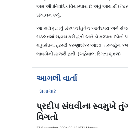
એમ ઔપનિષદિક વિચારધારા છે એવું આચાર્ય ઈશ્વરભાઈ 
સંચાલન કર્યું.
આ કાર્યક્રમનું સંકલન હિતેન આનંદપરા અને સંજય પં
સંકલનમાં સહાય કરી હતી અને ડૉ.કલ્પના દવેનો પ
મહાસંઘના ટ્રસ્ટી કરુણાશંકર ઓઝા, તરુબહેન કજા
ભાવકોની હાજરી હતી. (અહેવાલ: સ્મિતા શુકલ)
આગલી વાર્તા
સમાચાર
પ્રદીપ સંઘવીના સ્વમુખે ત
વિગતો