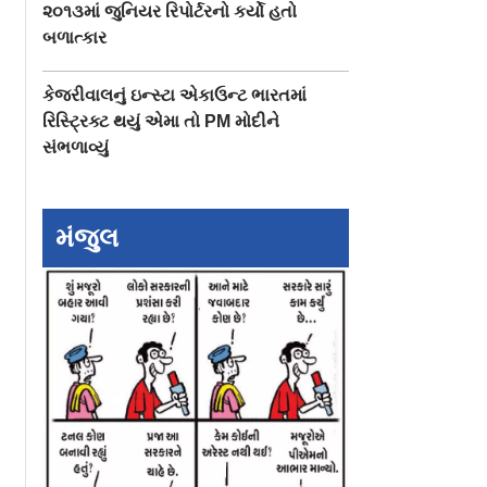
૨૦૧૩માં જુનિયર રિપોર્ટરનો કર્યો હતો
બળાત્કાર
કેજરીવાલનું ઇન્સ્ટા એકાઉન્ટ ભારતમાં
રિસ્ટ્રિક્ટ થયું એમા તો PM મોદીને
સંભળાવ્યું
મંજુલ