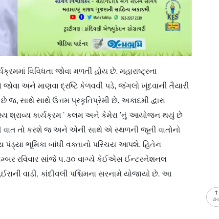
યક્રમમાં વિવિધતા જોવા મળતી હોય છે. મહારાષ્ટ્રના
ે જેને જોવા અને માણવા દ્રષ્ટિ કેળવવી પડે, જંગલો ખૂંદવાની તૈયારી
ે જ, સાથે સાથે ઉત્તમ પ્રકૃતિપ્રેમી છે. અકાદમી દ્વારા
શ્રાવ્ય કાર્યક્રમ ' કલમ અને કેમેરા 'નું આયોજન થયું છે
ંદર્યની વાત તો કરશે જ અને એની સાથે એ સ્થળની જૂની વાતોનો
પંડ્યા ભૂમિકા બાંધી વક્તાનો પરિચય આપશે. હિતેન
ેમ્બર રવિવાર સાંજે ૫.૩૦ વાગ્યે કેઈએસ ઈન્ટરનેશનલ
,ઈરાની વાડી, કાંદીવલી પશ્ચિમના સરનામે યોજાયો છે. આ
ટો