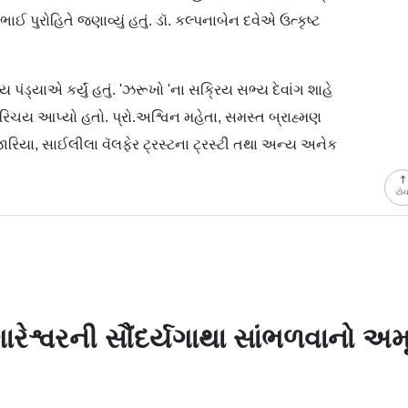
પુરોહિતે જણાવ્યું હતું. ડૉ. કલ્પનાબેન દવેએ ઉત્કૃષ્ટ
ડ્યાએ કર્યું હતું. 'ઝરૂખો 'ના સક્રિય સભ્ય દેવાંગ શાહે
રિચય આપ્યો હતો. પ્રો.અશ્વિન મહેતા, સમસ્ત બ્રાહ્મણ
રિયા, સાઈલીલા વૅલફેર ટ્રસ્ટના ટ્રસ્ટી તથા અન્ય અનેક
ટો
ુંગારેશ્વરની સૌંદર્યગાથા સાંભળવાનો