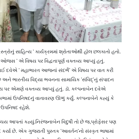
્ત્રોનું સાહિત્ય ' કાર્યક્રમમાં શ્રોતાઓથી હૉલ છલકાતો હતો.
જસ ' એ વિષય પર વિદ્વતાપૂર્ણ વક્તવ્ય આપ્યું હતું.
ાઈ દવેએ ' મહાભારત આજનાં સંદર્ભે' એ વિષય પર વાત કરી
છે અને ભારતીય વિદ્યા ભવનના સામાયિક 'સંવિદ્'નું સંપાદન
 પર એમણે વક્તવ્ય આપ્યું હતું. ડૉ. કલ્પનાબેન દવેએ
માં ઉપનિષદનું વાતાવરણ ઊભું કર્યું. કલ્પનાબેને કહ્યું કે
ી ઉપનિષદ રહેશે.
િચય આપતાં કહ્યું.નિરંજનાબેન વિદુષી તો છે જ,પ્રોફેસર પણ
 કર્યા છે. એક ગુજરાતી પુસ્તક 'આવર્તન'નો સંસ્કૃત ભાષામાં