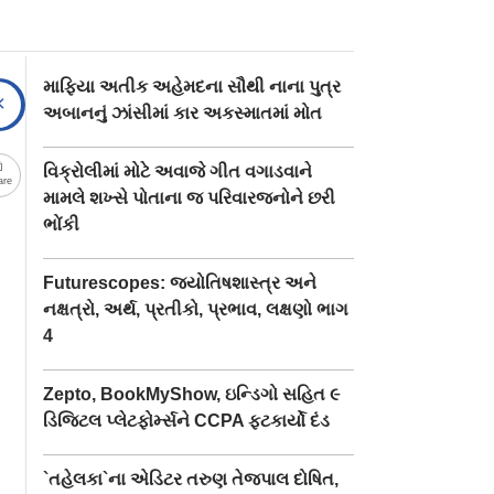
માફિયા અતીક અહેમદના સૌથી નાના પુત્ર
અબાનનું ઝાંસીમાં કાર અકસ્માતમાં મોત
વિક્રોલીમાં મોટે અવાજે ગીત વગાડવાને
are
મામલે શખ્સે પોતાના જ પરિવારજનોને છરી
ભોંકી
Futurescopes: જ્યોતિષશાસ્ત્ર અને
નક્ષત્રો, અર્થ, પ્રતીકો, પ્રભાવ, લક્ષણો ભાગ
4
Zepto, BookMyShow, ઇન્ડિગો સહિત ૯
ડિજિટલ પ્લેટફોર્મ્સને CCPA ફટકાર્યો દંડ
`તહેલકા`ના એડિટર તરુણ તેજપાલ દોષિત,