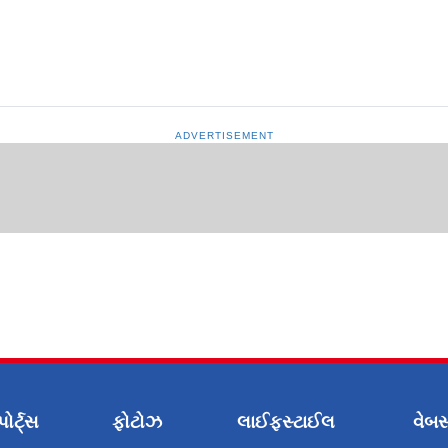
ADVERTISEMENT
પોર્ટ્સ
ફોટોઝ
લાઈફસ્ટાઈલ
વેબસ