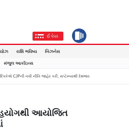
િયોઝ
રાશિ ભવિષ્ય
બિઝનેસ
મંજુલ આર્કાઇવ્સ
ી નીતિ જાહેર કરી, સપ્ટેમ્બરથી દેશભારમાં થશે શરૂ
તુકારામ મુંઢે On Fire: 
ના સહયોગથી આયોજિત
ં