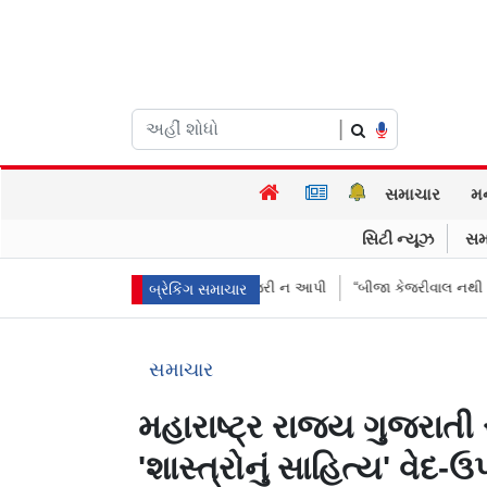
|
સમાચાર
મ
સિટી ન્યૂઝ
સમ
રીઓએ પૈસા મોકલાવ્યા પણ હાજરી ન આપી
“બીજા કેજરીવાલ નથી જોઈતા”: CJPન
બ્રેકિંગ સમાચાર
સમાચાર
મહારાષ્ટ્ર રાજ્ય ગુજરા
'શાસ્ત્રોનું સાહિત્ય' વેદ