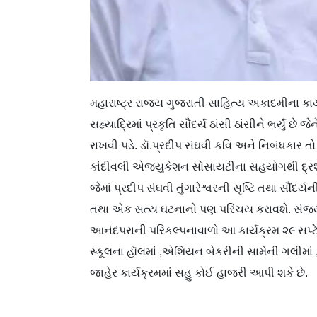
મહારાષ્ટ્ર રાજ્ય ગુજરાતી સાહિત્ય અકાદમીના કાર્
સહ્યાદ્રિમાં પ્રકૃતિ સૌંદર્ય ઠાંસી ઠાંસીને ભર્યું છ
રાખવી પડે. ડૉ.પ્રદીપ સંઘવી કવિ અને નિબંધકાર તો છ
કાંદીવલી એજ્યુકેશન સોસાયટીના સહયોગથી દ્રશ્ય 
જેમાં પ્રદીપ સંઘવી તુંગારેશ્વરની સૃષ્ટિ તથા સૌ
તથા એક સત્ય ઘટનાનો પણ પરિચય કરાવશે. ‌સંજય 
આનંદપરાની પરિકલ્પનાવાળો આ કાર્યક્રમ ૨૯ સપ્ટ
સ્કૂલના હૉલમાં ,એશિયન બેકરીની સામેની ગલીમાં 
જાહેર કાર્યક્રમમાં સહુ કોઈ હાજરી આપી શકે છે.