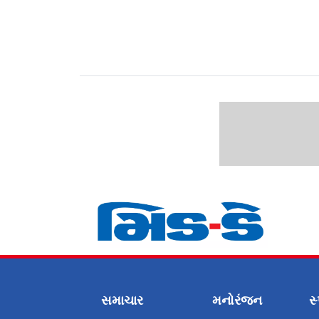
સમાચાર
મનોરંજન
સ્