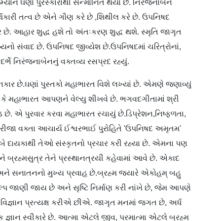
યાન ઘણાં પુરસ્કારોથી સન્માનિત થયાં છે. નિરંજનાબેને
્થકારી તત્વ છે એને ગૌણ કરે છે ,શિથીલ કરે છે. ઉપનિષદ
ે. આહાર શુદ્ધ હશે તો અંતઃકરણ શુદ્ધ થશે. સ્મૃતિ જાગૃત
શિષ્યનો સંવાદ છે. ઉપનિષદ જીવ્યેશ છે.ઉપનિષદમાં ચરિત્રોનાં,
ે નિરંજનાબેનનું વક્તવ્ય રસપ્રદ રહ્યું.
ાર છે.ઘણાં પુસ્તકો મહાભારત વિશે લખ્યાં છે. એમણે જણાવ્યું
ું કે મહાભારત આપણને વેલ્યુ શીખવે છે. ભગવદગીતામાં શ્રી
ડ છે. એ પુરવાર કરવા મહાભારત રચાયું છે.ડિપ્રેશન,નિષ્ફ્ળતા,
્રીજા વક્તા આચાર્ય ઈશ્વરભાઈ પુરોહિતે 'ઉપનિષદ અમૃતમ'
ા બે દાયકાથી તેઓ સંસ્કૃતનો પ્રચાર કરી રહ્યા છે. એમના પણ
 બ્રહ્મસુત્ર તેને પ્રસ્થાનત્રયી કહેવામાં આવે છે. એકાદ
ે સનાતનનો મુખ્ય પ્રવાહ છે.બ્રહ્મ જયારે એકોહમ્ બહુ
ંકલ્પ જાણી જાય છે અને સૃષ્ટિ નિર્માણ કરી નાંખે છે, જેમ આપણે
 વિજ્ઞાન પ્રત્યક્ષ કરીએ છીએ. જાગૃત મનમાં જગત છે, અર્ધ
્ઞાન સ્વીકારે છે. આત્મા એટલે જીવ, પરમાત્મા એટલે બ્રહ્મ