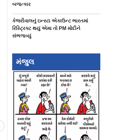
બળાત્કાર
કેજરીવાલનું ઇન્સ્ટા એકાઉન્ટ ભારતમાં
રિસ્ટ્રિક્ટ થયું એમા તો PM મોદીને
સંભળાવ્યું
મંજુલ
ચ