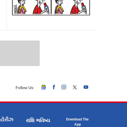
Follow Us:
્ટોરીઝ
Download The
રાશિ ભવિષ્ય
App