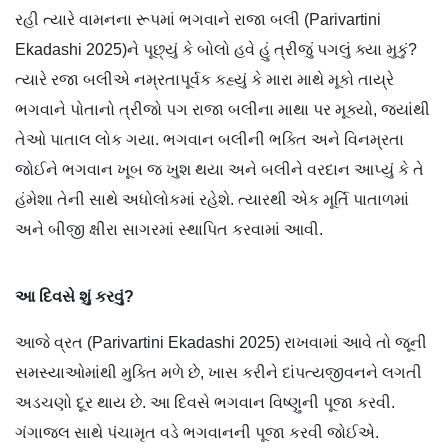
રહી ત્યારે વામનના રૂપમાં ભગવાને રાજા બલી (Parivartini
Ekadashi 2025)ને પૂછ્યું કે બોલો હવે હું ત્રીજું પગલું ક્યા મુકું?
ત્યારે રજા બલીએ નમ્રતાપૂર્વક કહ્યું કે મારા માથે મૂકો તાય્રે
ભગવાને પોતાનો ત્રીજો પગ રાજા બલીના માથા પર મૂક્યો, જ્યાંથી
તેઓ પાતાલ લોક ગયા. ભગવાન બલીની ભક્તિ અને વિનમ્રતા
જોઈને ભગવાન ખૂબ જ ખુશ થયા અને બલીને વરદાન આપ્યું કે તે
હંમેશા તેની સાથે અધોલોકમાં રહેશે. ત્યારથી એક મૂર્તિ પાતાળમાં
અને બીજી ક્ષીરા સાગરમાં સ્થાપિત કરવામાં આવી.
આ દિવસે શું કરવું?
આજે વ્રત (Parivartini Ekadashi 2025) રાખવામાં આવે તો જૂની
સમસ્યાઓમાંથી મુક્તિ મળે છે, ખાસ કરીને દાંપત્યજીવનને લગતી
અડચણો દૂર થાય છે. આ દિવસે ભગવાન વિષ્ણુની પૂજા કરવી.
ગંગાજલ સાથે પંચામૃત વડે ભગવાનની પૂજા કરવી જોઈએ.