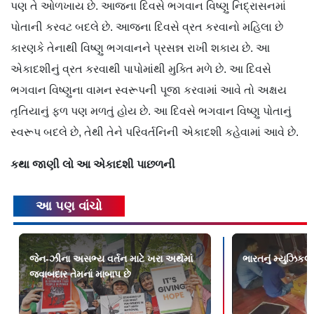
પણ તે ઓળખાય છે. આજના દિવસે ભગવાન વિષ્ણુ નિદ્રાસનમાં
પોતાની કરવટ બદલે છે. આજના દિવસે વ્રત કરવાનો મહિલા છે
કારણકે તેનાથી વિષ્ણુ ભગવાનને પ્રસન્ન રાખી શકાય છે. આ
એકાદશીનું વ્રત કરવાથી પાપોમાંથી મુક્તિ મળે છે. આ દિવસે
ભગવાન વિષ્ણુના વામન સ્વરૂપની પૂજા કરવામાં આવે તો અક્ષય
તૃતિયાનું ફળ પણ મળતું હોય છે. આ દિવસે ભગવાન વિષ્ણુ પોતાનું
સ્વરૂપ બદલે છે, તેથી તેને પરિવર્તનિની એકાદશી કહેવામાં આવે છે.
કથા જાણી લો આ એકાદશી પાછળની
આ પણ વાંચો
જેન-ઝીના અસભ્ય વર્તન માટે ખરા અર્થમાં
ભારતનું મ્યુઝિકલ
જવાબદાર તેમનાં માબાપ છે