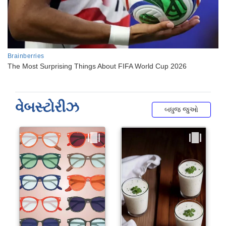
વેબસ્ટોરીઝ
બધુજ જુઓ