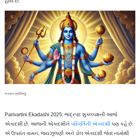
હોય છે.
ભગવાન શ્રીવિષ્ણુ
Parivartini Ekadashi 2025: ભાદ્રપદ શુક્લપક્ષની આજે
એકાદશી છે. આજની એકાદશીને
પરિવર્તિની એકાદશી
પણ કહે છે.
એ ઉપરાંત વામન, જયઝૂલણી અને ડોલ એકાદશી જેવાં નામોથી