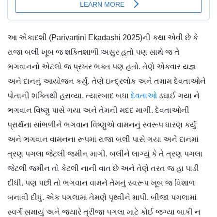
આ એકાદશી (Parivartini Ekadashi 2025)ની કથા એવી છે કે
રાજા બલી ખૂબ જ શક્તિશાળી અસુર હતો પણ સાથે જ તે
ભગવાનનો એટલો જ પ્રખર ભક્ત પણ હતો. તેણે એકવાર યજ્ઞ
અને દાનનું આયોજન કર્યું. તેણે ઇન્દ્રલોક અને તમામ દેવતાઓને
પોતાની શક્તિથી હરાવ્યા. ત્યારબાદ બધા
દેવતાઓ
ડઘાઈ ગયા ને
ભગવાન વિષ્ણુ પાસે ગયા અને તેમની મદદ માગી. દેવતાઓની
પ્રાર્થના સાંભળીને ભગવાન વિષ્ણુએ વામનનું સ્વરૂપ ધારણ કર્યું
અને ભગવાન વામનના રૂપમાં રાજા બલી પાસે ગયા અને દાનમાં
ત્રણ પગલા જેટલી જમીન માગી. બલીને લાગ્યું કે તે ત્રણ પગલા
જેટલી જમીન તો કેટલી નાની વાત છે અને તેણે તરત જ હા પાડી
દીધી. પણ પછી તો ભગવાન વામને તેમનું સ્વરૂપ ખૂબ જ વિશાળ
બનાવી દીધું. એક પગલામાં તેમણે પૃથ્વીને માપી. બીજા પગલામાં
સ્વર્ગ સમાયું અને જ્યારે ત્રીજા પગલા માટે કોઈ જગ્યા બાકી ન