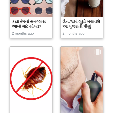
કયા રંગનાં સનગ્લાસ
ઉનાળામાં લૂથી બચાવશે
આંખો માટે યોગ્ય?
આ ગુજરાતી પીણું
2 months ago
2 months ago