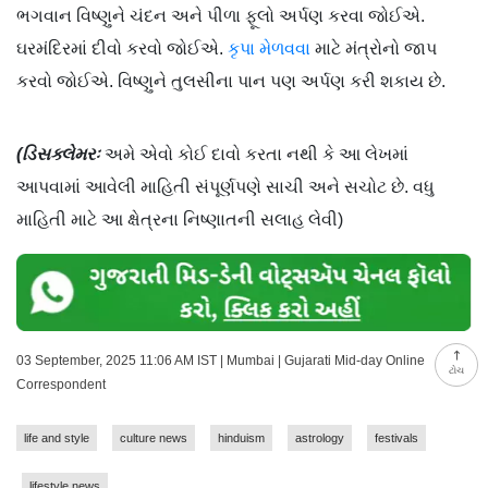
ભગવાન વિષ્ણુને ચંદન અને પીળા ફૂલો અર્પણ કરવા જોઈએ.
ઘરમંદિરમાં દીવો કરવો જોઈએ.
કૃપા મેળવવા
માટે મંત્રોનો જાપ
કરવો જોઈએ. વિષ્ણુને તુલસીના પાન પણ અર્પણ કરી શકાય છે.
(ડિસક્લેમરઃ
અમે એવો કોઈ દાવો કરતા નથી કે આ લેખમાં
આપવામાં આવેલી માહિતી સંપૂર્ણપણે સાચી અને સચોટ છે. વધુ
માહિતી માટે આ ક્ષેત્રના નિષ્ણાતની સલાહ લેવી)
03 September, 2025 11:06 AM IST | Mumbai | Gujarati Mid-day Online
ટોચ
Correspondent
life and style
culture news
hinduism
astrology
festivals
lifestyle news