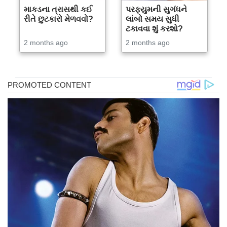
માકડના ત્રાસથી કઈ
પરફ્યુમની સુગંધને
રીતે છુટકારો મેળવવો?
લાંબો સમય સુધી
ટકાવવા શું કરશો?
2 months ago
2 months ago