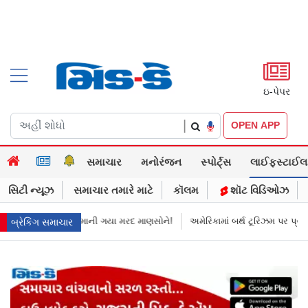
ઇ-પેપર
|
OPEN APP
સમાચાર
મનોરંજન
સ્પોર્ટ્સ
લાઈફસ્ટાઈલ
સિટી ન્યૂઝ
સમાચાર તમારે માટે
કૉલમ
શૉટ વિડિઓઝ
માની ગયા મરદ માણસોને!
અમેરિકામાં બર્થ ટૂરિઝમ પર પ્રતિબંધ મૂક્યો ડોનલ્ડ ટ્રમ
બ્રેકિંગ સમાચાર