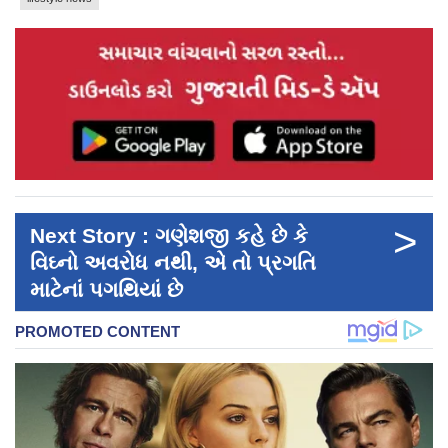
>
Next Story : ગણેશજી કહે છે કે
વિઘ્નો અવરોધ નથી, એ તો પ્રગતિ
માટેનાં પગથિયાં છે