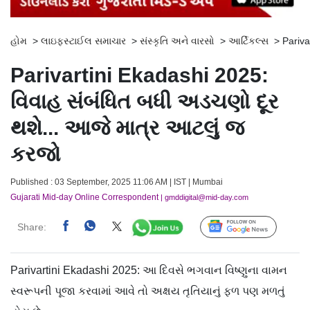
હોમ
>
લાઇફસ્ટાઈલ સમાચાર
>
સંસ્કૃતિ અને વારસો
>
આર્ટિકલ્સ
>
Pariva
Parivartini Ekadashi 2025:
વિવાહ સંબંધિત બધી અડચણો દૂર
થશે... આજે માત્ર આટલું જ
કરજો
Published : 03 September, 2025 11:06 AM | IST | Mumbai
Gujarati Mid-day Online Correspondent
| gmddigital@mid-day.com
Share:
Follow Us
Parivartini Ekadashi 2025: આ દિવસે ભગવાન વિષ્ણુના વામન
સ્વરૂપની પૂજા કરવામાં આવે તો અક્ષય તૃતિયાનું ફળ પણ મળતું