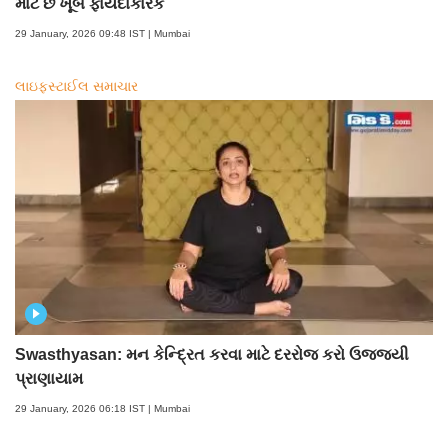
માટે છે ખૂબ ફાયદાકારક
29 January, 2026 09:48 IST | Mumbai
લાઇફસ્ટાઈલ સમાચાર
Swasthyasan: મન કેન્દ્રિત કરવા માટે દરરોજ કરો ઉજ્જયી
પ્રાણાયામ
29 January, 2026 06:18 IST | Mumbai