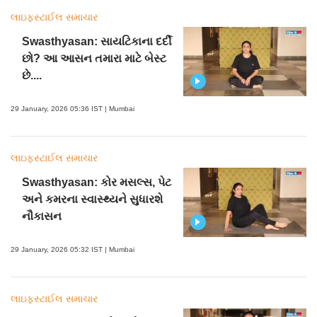
લાઇફસ્ટાઈલ સમાચાર
Swasthyasan: સાયટિકાના દર્દી
છો? આ આસન તમારા માટે બેસ્ટ
છે....
29 January, 2026 05:36 IST | Mumbai
લાઇફસ્ટાઈલ સમાચાર
Swasthyasan: કોર મસલ્સ, પેટ
અને કમરના સ્વાસ્થ્યને સુધારશે
નૌકાસન
29 January, 2026 05:32 IST | Mumbai
લાઇફસ્ટાઈલ સમાચાર