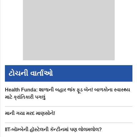
ટોચની વાર્તાઓ
Health Funda: શાળાની બહાર જંક ફૂડ બૅન! બાળકોના સ્વાસ્થ્ય
માટે ક્રાંતિકારી પગલું
માની ગયા મરદ માણસોને!
IIT-બૉમ્બેની હૉસ્ટેલની કૅન્ટીનમાં પણ લોલમલોલ?