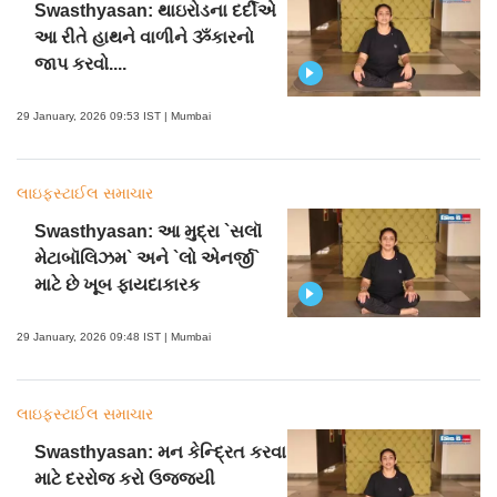
Swasthyasan: થાઇરોડના દર્દીએ
આ રીતે હાથને વાળીને ૐકારનો
જાપ કરવો....
29 January, 2026 09:53 IST | Mumbai
લાઇફસ્ટાઈલ સમાચાર
Swasthyasan: આ મુદ્રા `સલૉ
મેટાબૉલિઝમ` અને `લો એનર્જી`
માટે છે ખૂબ ફાયદાકારક
29 January, 2026 09:48 IST | Mumbai
લાઇફસ્ટાઈલ સમાચાર
Swasthyasan: મન કેન્દ્રિત કરવા
માટે દરરોજ કરો ઉજ્જયી