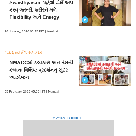
Swasthyasan: પહેલાં વોર્મ-અપ
કરવું જરૂરી, શરીરને મળે
Flexibility અને Energy
29 January, 2026 05:15 IST | Mumbai
લાઇફસ્ટાઈલ સમાચાર
NMACCમાં કલાકારો અને તેમની
કળાના વિશિષ્ટ પ્રદર્શનનું સુંદર
આયોજન
05 February, 2025 05:50 IST | Mumbai
ADVERTISEMENT