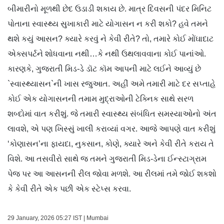
બીમારીનો મૂળથી છેદ ઉડાડી શકાય છે. માત્ર દિવસની પંદર મિનિટ
પોતાના સ્વાસ્થ્ય સુખાકારી માટે યોગાસન ન કરી શકો? હવે તમને
થશે કયું આસન? ક્યારે કરવું ને કેવી રીતે? તો, તમારે કોઈ મોંઘાદાટ
એક્સપર્ટને શોધવાના નથી…કે નથી ઉથલાવવાના કોઈ પાનાંઓ.
કારણકે, ગુજરાતી મિડ-ડે ડૉટ કૉમ આપની માટે લઈને આવ્યું છે
`સ્વાસ્થ્યાસન`ની ખાસ રજુઆત. અહીં અમે તમારી માટે દર સપ્તાહે
કોઈ એક યોગાસનની તમામ મુદ્રાઓની ટેક્નિક સાથે સરળ
શબ્દોમાં વાત કરીશું. જે તમારી સ્વાસ્થ્ય સંબંધિત સમસ્યાઓનો અંત
લાવશે, એ પણ ખિસ્સું ખાલી કરાવ્યાં વગર. આજે આપણે વાત કરીશું
‘કોણાસન’ના ફાયદા, નુકસાન, કોણે, ક્યારે અને કેવી રીતે કરાય તે
વિશે. આ તસવીરો સાથે જ તમને ગુજરાતી મિડ-ડેના ઈન્સ્ટાગ્રામ
પેજ પર આ આસનની રીલ જોવા મળશે. આ રીલમાં તમે જોઈ શકશો
કે કેવી રીતે એક પછી એક સ્ટેપ્સ કરવા.
29 January, 2026 05:27 IST | Mumbai