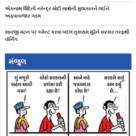
એકનાથ શિંદેની નરેન્દ્ર મોદી સાથેની મુલાકાતને લઈને
અફવાબજાર ગરમ
સાવજી મટન પર કમેન્ટ કરવા બદલ તુકારામ મુંઢેને સરકાર તરફથી
વૉર્નિંગ
મંજુલ