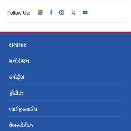
Follow Us:
સમાચાર
મનોરંજન
સ્પોર્ટ્સ
ફોટોઝ
લાઈફસ્ટાઈલ
વેબસ્ટોરીઝ