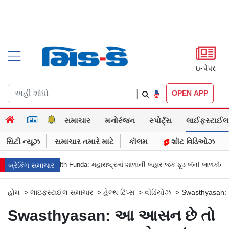
ઇ-પેપર
|
OPEN APP
સમાચાર
મનોરંજન
સ્પોર્ટ્સ
લાઈફસ્ટાઈલ
સિટી ન્યૂઝ
સમાચાર તમારે માટે
કૉલમ
શૉટ વિડિઓઝ
Health Funda: મહારાષ્ટ્રમાં શાળાની બહાર જંક ફૂડ બૅન! બાળકોના સ્વાસ્થ્ય અને
બ્રેકિંગ સમાચાર
હોમ
>
લાઇફસ્ટાઈલ સમાચાર
>
હેલ્થ ટિપ્સ
>
વીડિયોઝ
>
Swasthyasan: 
Swasthyasan: આ આસન છે તો