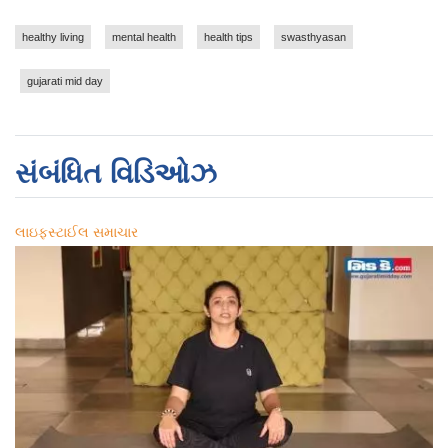
healthy living
mental health
health tips
swasthyasan
gujarati mid day
સંબંધિત વિડિઓઝ
લાઇફસ્ટાઈલ સમાચાર