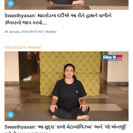
Swasthyasan: થાઇરોડના દર્દીએ આ રીતે હાથને વાળીને
ૐકારનો જાપ કરવો....
29 January, 2026 09:53 IST | Mumbai
લાઇફસ્ટાઈલ સમાચાર
Swasthyasan: આ મુદ્રા `સલૉ મેટાબૉલિઝમ` અને `લો એનર્જી`