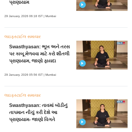
પ્રાણાયામ
29 January, 2026 06:18 IST | Mumbai
લાઇફસ્ટાઈલ સમાચાર
Swasthyasan: ભૂખ અને તરસ
પર કાબૂ મેળવવા માટે કરો શીતલી
પ્રાણાયામ, જાણો ફાયદા
29 January, 2026 05:56 IST | Mumbai
લાઇફસ્ટાઈલ સમાચાર
Swasthyasan: તાવમાં બૉડીનું
તાપમાન નીચું કરી દેશે આ
પ્રાણાયામ- જાણો વિગતે