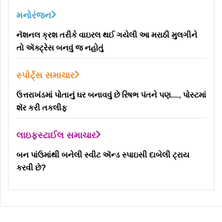
મનોરંજન
નૅશનલ ક્રશ તરીકે વાઇરલ થઈ ગયેલી આ મરાઠી મુલગીને
તો ઍક્ટ્રેસ બનવું જ નહોતું
સ્પોર્ટ્સ સમાચાર
ઉત્તરાખંડમાં પોતાનું ઘર બનાવવું છે રિષભ પંતને પણ...., પોસ્ટમાં
શૅર કરી તકલીફ
લાઇફસ્ટાઈલ સમાચાર
બન પાંઉમાંથી બનેલી સ્વીટ ઍન્ડ સ્પાઇસી દાબેલી ટ્રાય
કરવી છે?