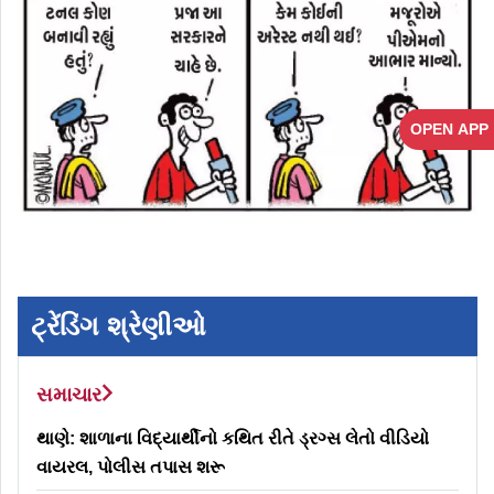
OPEN APP
ટ્રેંડિંગ શ્રેણીઓ
સમાચાર
થાણે: શાળાના વિદ્યાર્થીનો કથિત રીતે ડ્રગ્સ લેતો વીડિયો
વાયરલ, પોલીસ તપાસ શરૂ