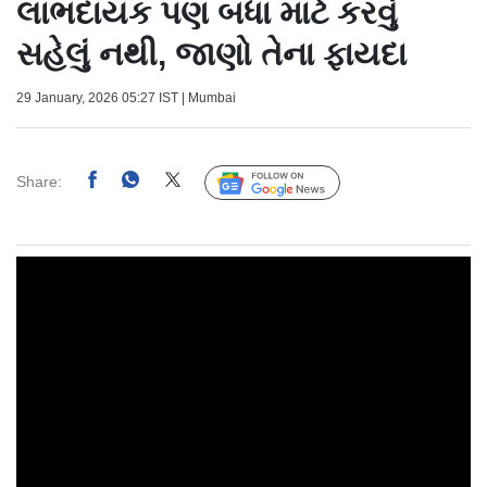
લાભદાયક પણ બધા માટે કરવું
સહેલું નથી, જાણો તેના ફાયદા
29 January, 2026 05:27 IST | Mumbai
Share:
Follow Us