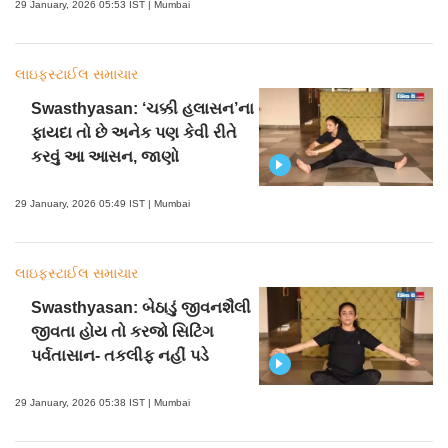
29 January, 2026 05:53 IST | Mumbai
લાઇફસ્ટાઈલ સમાચાર
Swasthyasan: ‘ચક્કી હલાસન’ના
ફાયદા તો છે અનેક પણ કેવી રીતે
કરવું આ આસન, જાણો
29 January, 2026 05:49 IST | Mumbai
લાઇફસ્ટાઈલ સમાચાર
Swasthyasan: બેઠાડું જીવનશૈલી
જીવતા હોય તો કરજો સિટિંગ
પર્વતાસાન- તકલીફ નહીં પડે
29 January, 2026 05:38 IST | Mumbai