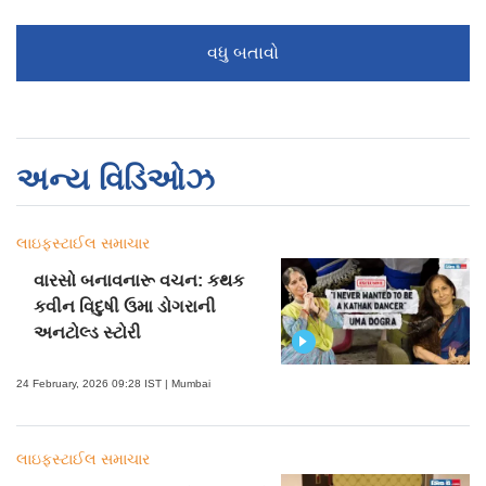
વધુ બતાવો
અન્ય વિડિઓઝ
લાઇફસ્ટાઈલ સમાચાર
વારસો બનાવનારૂ વચન: કથક
કવીન વિદુષી ઉમા ડોગરાની
અનટોલ્ડ સ્ટોરી
24 February, 2026 09:28 IST | Mumbai
લાઇફસ્ટાઈલ સમાચાર