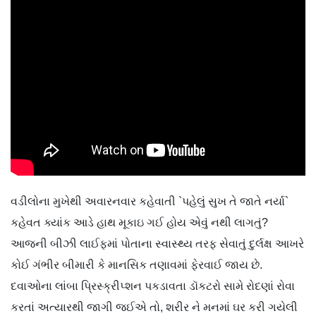
વડીલોના મુખેથી અવારનવાર કહેવાતી `પહેલું સુખ તે જાતે નર્યા`
કહેવત ક્યાંક આડે હાથ મૂકાઇ ગઈ હોય એવું નથી લાગતું?
આજની બીઝી લાઈફમાં પોતાના સ્વાસ્થ્ય તરફ સેવાતું દુર્લક્ષ આખરે
કોઈ ગંભીર બીમારી કે માનસિક તણાવમાં ફેરવાઈ જાય છે.
દવાઓના લાંબા પ્રિસ્ક્રીપ્શન પકડાવતા ડૉકટરો સામે રોદણાં રોવા
કરતાં અત્યારથી જાગી જઈએ તો, શરીર ને મનમાં ઘર કરી ગયેલી