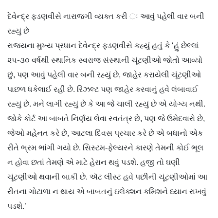
દેવેન્દ્ર ફડણવીસે નારાજગી વ્યક્ત કરી ઃ આવું પહેલી વાર બની
રહ્યું છે
રાજ્યના મુખ્ય પ્રધાન દેવેન્દ્ર ફડણવીસે કહ્યું હતું કે ‘હું છેલ્લાં
૨૫-૩૦ વર્ષથી સ્થાનિક સ્વરાજ સંસ્થાની ચૂંટણીઓ જોતો આવ્યો
છું, પણ આવું પહેલી વાર બની રહ્યું છે, જાહેર કરાયેલી ચૂંટણીઓ
પાછળ ધકેલાઈ રહી છે. રિઝલ્ટ પણ જાહેર કરવાનું હવે લંબાવાઈ
રહ્યું છે. મને લાગી રહ્યું છે કે આ જે ચાલી રહ્યું છે એ યોગ્ય નથી.
જોકે કોર્ટ આ બાબતે નિર્ણય લેવા સ્વતંત્ર છે, પણ જે ઉમેદવારો છે,
જેઓ મહેનત કરે છે, આટલા દિવસ પ્રચાર કરે છે એ બધાનો એક
રીતે ભ્રમ ભાંગી ગયો છે. સિસ્ટમ-ફેલ્યરને કારણે તેમની કોઈ ભૂલ
ન હોવા છતાં તેમણે એ માટે હેરાન થવું પડશે. હજી તો ઘણી
ચૂંટણીઓ થવાની બાકી છે. ઍટ લીસ્ટ હવે પછીની ચૂંટણીઓમાં આ
રીતના ગોટાળા ન થાય એ બાબતનું ઇલેક્શન કમિશને ધ્યાન રાખવું
પડશે.’