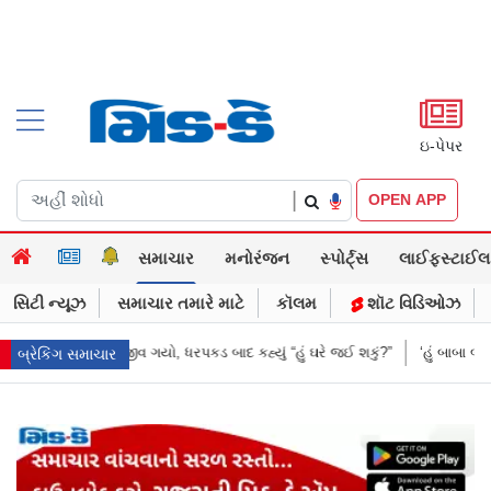
ઇ-પેપર
|
OPEN APP
સમાચાર
મનોરંજન
સ્પોર્ટ્સ
લાઈફસ્ટાઈલ
સિટી ન્યૂઝ
સમાચાર તમારે માટે
કૉલમ
શૉટ વિડિઓઝ
કહ્યું “હું ઘરે જઈ શકું?”
‘હું બાબા બાગેશ્વર નથી...’: IIT દિલ્હીમાં વિદ્યાર્થીઓ
બ્રેકિંગ સમાચાર