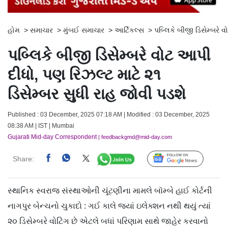
હોમ
>
સમાચાર
>
મુંબઈ સમાચાર
>
આર્ટિકલ્સ
>
પબ્લિકે બીજી ડિસેમ્બરે 
પબ્લિકે બીજી ડિસેમ્બરે વોટ આપી
દીધો, પણ રિઝલ્ટ માટે ૨૧
ડિસેમ્બર સુધી રાહ જોવી પડશે
Published : 03 December, 2025 07:18 AM | Modified : 03 December, 2025
08:38 AM | IST | Mumbai
Gujarati Mid-day Correspondent
| feedbackgmd@mid-day.com
Share:
Follow Us
સ્થાનિક સ્વરાજ સંસ્થાઓની ચૂંટણીના મામલે બૉમ્બે હાઈ કોર્ટની
નાગપુર બેન્ચનો ચુકાદો : ગઈ કાલે જ્યાં ઇલેક્શન નથી થયું ત્યાં
૨૦ ડિસેમ્બરે વોટિંગ છે એટલે બધાં પરિણામ સાથે જાહેર કરવાનો