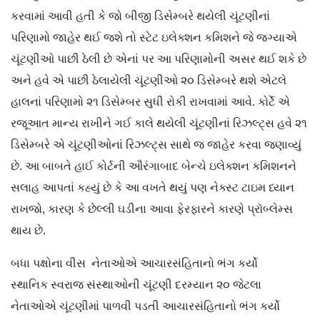
કરવામાં આવી હતી કે જો બીજી ડિસેમ્બરે થયેલી ચૂંટણીનાં
પરિણામો જાહેર થઈ જશે તો સ્ટેટ ઇલેક્શન કમિશને જે જગ્યાએ
ચૂંટણીઓ પાછી ઠેલી છે એનાં પર આ પરિણામોની અસર થઈ શકે છે
અને હવે એ પાછી ઠેલાયેલી ચૂંટણીઓ ૨૦ ડિસેમ્બરે થશે એટલે
હાલનાં પરિણામો ૨૧ ડિસેમ્બર સુધી રોકી રાખવામાં આવે. કોર્ટે એ
રજૂઆત માન્ય રાખીને ગઈ કાલે થયેલી ચૂંટણીનાં રિઝલ્ટ્સ હવે ૨૧
ડિસેમ્બરે એ ચૂંટણીઓનાં રિઝલ્ટ્સ સાથે જ જાહેર કરવા જણાવ્યું
છે. આ બાબતે હાઈ કોર્ટની ઔરંગાબાદ બેન્ચે ઇલેક્શન કમિશનને
સલાહ આપતાં કહ્યું છે કે આ વખતે થયું પણ નેક્સ્ટ ટાઇમ ધ્યાન
રાખજો, કારણ કે છેલ્લી ઘડીના આવા ફેરફારને કારણે પ્રૉબ્લેમ્સ
થાય છે.
બધા પક્ષોના વીસ નેતાઓએ આચારસંહિતાનો ભંગ કર્યો
સ્થાનિક સ્વરાજ સંસ્થાઓની ચૂંટણી દરમ્યાન ૨૦ જેટલા
નેતાઓએ ચૂંટણીમાં પાળવી પડતી આચારસંહિતાનો ભંગ કર્યો