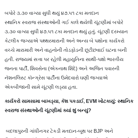
બપોરે ૩.૩૦ વાગ્યા સુધી થયું ૪૭.૫૧ ટકા મતદાન
સ્થાનિક સ્વરાજ સંસ્થાઓની ગઈ કાલે થયેલી ચૂંટણીમાં બપોરે
૩.૩૦ વાગ્યા સુધી ૪૭.૫૧ ટકા મતદાન થયું હતું. ચૂંટણી દરમ્યાન
કેટલીક જગ્યાએ પથ્થરમારાની અને અન્ય બે પક્ષોના કાર્યકરો
વચ્ચે મારામારી અને વાહનોની તોડફોડની છૂટીછવાઈ ઘટના બની
હતી. રાજ્યમાં સત્તા પર રહેલી મહાયુતિના સાથી-પક્ષો ભારતીય
જનતા પાર્ટી, શિવસેના (એકનાથ શિંદે) અને અજિત પવારની
નૅશનલિસ્ટ કૉન્ગ્રેસ પાર્ટીના ઉમેદવારો ઘણી જગ્યાએ
એકબીજાની સામે ચૂંટણી લડ્યા હતા.
કાર્યકરો સામસામા બાખડ્યા, કૅશ પકડાઈ, EVM ખોટકાયું: સ્થાનિક
સ્વરાજ સંસ્થાઓની ચૂંટણીમાં ક્યાં શું બન્યું?
બદલાપુરની ગાંધીનગર ટેકડી મતદાન-બૂથ પર BJP અને