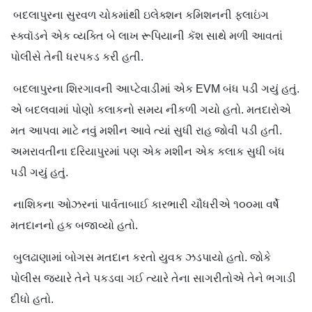
બદલાપુરના સુરવળ ચોકમાંથી ઇલેક્શન કમિશનની ફ્લાઇંગ
સ્ક્વૉડને એક વ્યક્તિ બે લાખ રૂપિયાની કૅશ સાથે મળી આવતાં
પોલીસે તેની ધરપકડ કરી હતી.
બદલાપુરના શિરગાવની આપ્ટેવાડીમાં એક EVM બંધ પડી ગયું હતું.
એ બદલવામાં પોણો કલાકનો સમય નીકળી ગયો હતો. મતદારોએ
મત આપવા માટે નવું મશીન આવે ત્યાં સુધી રાહ જોવી પડી હતી.
અમરાવતીના દરિયાપુરમાં પણ એક મશીન એક કલાક સુધી બંધ
પડી ગયું હતું.
નાશિકના ઓઝરનાં પાર્વતાબાઈ કારભારી ચૌધરીએ ૧૦૦મા વર્ષે
મતદાનનો હક બજાવ્યો હતો.
બુલઢાણામાં બોગસ મતદાન કરતો યુવક ઝડપાયો હતો. જોકે
પોલીસ જ્યારે તેને પકડવા ગઈ ત્યારે તેના સાગરીતોએ તેને ભગાડી
દીધો હતો.