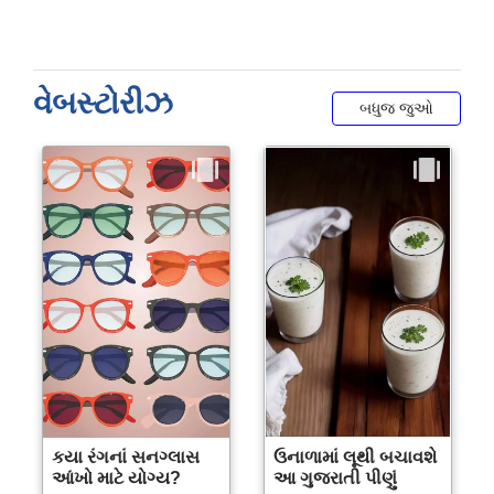
વેબસ્ટોરીઝ
બધુજ જુઓ
કયા રંગનાં સનગ્લાસ
ઉનાળામાં લૂથી બચાવશે
આંખો માટે યોગ્ય?
આ ગુજરાતી પીણું