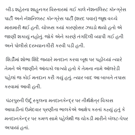
બીડ શહેરના શાહુનગર વિસ્તારમાં ગઈ કાલે નૅશનલિસ્ટ કૉન્ગ્રેસ
પાર્ટી અને નૅશનિલસ્ટ કૉન્ગ્રેસ પાર્ટી (શરદ પવાર) જૂથ વચ્ચે
મારામારી થઈ હતી. ચોક્કસ કયાં કારણોસર ઝઘડો થયો હતો એ
જાણી શકાયું નહોતું. જોકે એને કારણે તંગદિલી વ્યાપી ગઈ હતી
અને પોલીસે દરમ્યાનગીરી કરવી પડી હતી.
શિર્ડીમાં શોભા શિંદે જ્યારે મતદાન કરવા બૂથ પર પહોંચ્યાં ત્યારે
તેમને એ જાણી‌ને આંચકો લાગ્યો હતો કે તેમના નામે ઑલરેડી
પહેલાં જ કોઈ મતદાન કરી ગયું હતું. ત્યાર બાદ આ બાબતે તપાસ
કરવામાં આવી હતી.
પંઢરપુરની ઉર્દૂ સ્કૂલના મતદાનકેન્દ્ર પર તીર્થક્ષેત્ર વિકાસ
આઘાડીનાં ઉમેદવાર પ્રણીતા ભાલકેએ આક્ષેપ કરતાં કહ્યું હતું કે
મતદાનકેન્દ્ર પર કમળ સામે પહેલેથી જ ચોકડી મારીને બૅલટ-પેપર
અપાયાં હતાં.