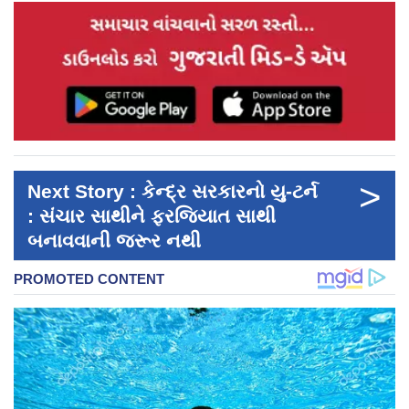
>
Next Story : કેન્દ્ર સરકારનો યુ-ટર્ન
: સંચાર સાથીને ફરજિયાત સાથી
બનાવવાની જરૂર નથી