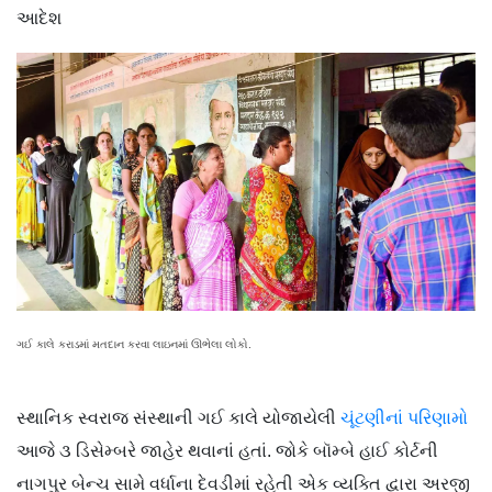
આદેશ
ગઈ કાલે કરાડમાં મતદાન કરવા લાઇનમાં ઊભેલા લોકો.
સ્થાનિક સ્વરાજ સંસ્થાની ગઈ કાલે યોજાયેલી
ચૂંટણીનાં પરિણામો
આજે ૩ ડિસેમ્બરે જાહેર થવાનાં હતાં. જોકે બૉમ્બે હાઈ કોર્ટની
નાગપુર બેન્ચ સામે વર્ધાના દેવડીમાં રહેતી એક વ્યક્તિ દ્વારા અરજી