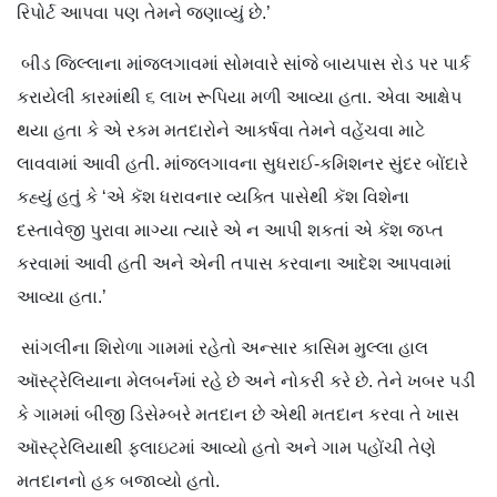
રિપોર્ટ આપવા પણ તેમને જણાવ્યું છે.’
બીડ જિલ્લાના માંજલગાવમાં સોમવારે સાંજે બાયપાસ રોડ પર પાર્ક
કરાયેલી કારમાંથી ૬ લાખ રૂપિયા મળી આવ્યા હતા. એવા આક્ષેપ
થયા હતા કે એ રકમ મતદારોને આકર્ષવા તેમને વહેંચવા માટે
લાવવામાં આવી હતી. માંજલગાવના સુધરાઈ-કમિશનર સુંદર બોંદારે
કહ્યું હતું કે ‘એ કૅશ ધરાવનાર વ્યક્તિ પાસેથી કૅશ વિશેના
દસ્તાવેજી પુરાવા માગ્યા ત્યારે એ ન આપી શકતાં એ કૅશ જપ્ત
કરવામાં આવી હતી અને એની તપાસ કરવાના આદેશ આપવામાં
આવ્યા હતા.’
સાંગલીના શિરોળા ગામમાં રહેતો અન્સાર કાસિમ મુલ્લા હાલ
ઑસ્ટ્રેલિયાના મેલબર્નમાં રહે છે અને નોકરી કરે છે. તેને ખબર પડી
કે ગામમાં બીજી ડિસેમ્બરે મતદાન છે એથી મતદાન કરવા તે ખાસ
ઑસ્ટ્રેલિયાથી ફ્લાઇટમાં આવ્યો હતો અને ગામ પહોંચી તેણે
મતદાનનો હક બજાવ્યો હતો.