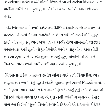
શિવસેનાના વર્કરો વચ્ચે વોટર્સ-​સ્લિપને લઈને થયેલા વિવાદમાં બન્ને
પાર્ટીના વર્કરો બાખડ્યા હતા. પોલીસે વચ્ચે પડીને તેમને છોડાવ્યા
હતા.
બીડ જિલ્લાના ગેવરાઈ ટાઉનમાં BJPના સ્થાનિક નેતાના ઘર પર
પથ્થરમારો થતાં તેમના સમર્થકો અને વિરોધીઓ વચ્ચે શેરી-યુદ્ધ
ફાટી નીકળ્યું હતું અને બન્ને પક્ષના કાર્યકરોએ સામસામે જોરદાર
પથ્થરમારો કર્યો હતો. તોફાનીઓએ અનેક વાહનોના કાચ તોડી
નાખ્યા હતા અને અન્ય નુકસાન કર્યું હતું. પોલીસે એ ટોળાને
વિખેરવા માટે હળવો લાઠીચાર્જ પણ કરવો પડ્યો હતો.
શિવસેનાના વિધાનસભ્ય સંતોષ બાંગડ ગઈ કાલે હિંગોલીમાં એક
મહિલા મત આપી રહી હતી ત્યારે બૂથમાં પ્રવેશ્યાનો વિડિયો વાઇરલ
થયો હતો. આ બાબતે ઇલેક્શન-ઑફિસરે કહ્યું હતું કે ‘મને પણ એ
વિડિયો જોવા મળ્યો છે પણ એ પૂરો નથી. એથી મેં બૂથ-ઑફિસર
પાસે આ વિશેની પૂરતી વિગતો મગાવી છે અને એ ઘટનાનો ડીટેલ્ડ