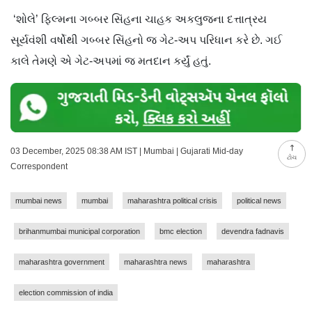
‘શોલે’ ફિલ્મના ગબ્બર સિંહના ચાહક અકલુજના દત્તાત્રય
સૂર્યવંશી વર્ષોથી ગબ્બર સિંહનો જ ગેટ-અપ પરિધાન કરે છે. ગઈ
કાલે તેમણે એ ગેટ-અપમાં જ મતદાન કર્યું હતું.
03 December, 2025 08:38 AM IST | Mumbai | Gujarati Mid-day
ટોચ
Correspondent
mumbai news
mumbai
maharashtra political crisis
political news
brihanmumbai municipal corporation
bmc election
devendra fadnavis
maharashtra government
maharashtra news
maharashtra
election commission of india