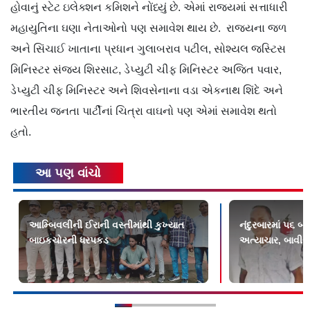
હોવાનું સ્ટેટ ઇલેક્શન કમિશને નોંધ્યું છે. એમાં રાજ્યમાં સત્તાધારી
મહાયુતિના ઘણા નેતાઓનો પણ સમાવેશ થાય છે. રાજ્યના જળ
અને સિંચાઈ ખાતાના પ્રધાન ગુલાબરાવ પટીલ, સોશ્યલ જસ્ટિસ
મિનિસ્ટર સંજય શિરસાટ, ડેપ્યુટી ચીફ મિનિસ્ટર અજિત પવાર,
ડેપ્યુટી ચીફ મિનિસ્ટર અને શિવસેનાના વડા એકનાથ શિંદે અને
ભારતીય જનતા પાર્ટીનાં ચિત્રા વાઘનો પણ એમાં સમાવેશ થતો
હતો.
આ પણ વાંચો
આમ્બિવલીની ઈરાની વસ્તીમાંથી કુખ્યાત
નંદુરબારમાં ૫૬ બ
બાઇકચોરની ધરપકડ
અત્યાચાર, બાવીસ