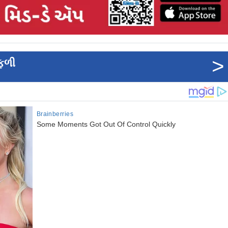
>
 ફળી