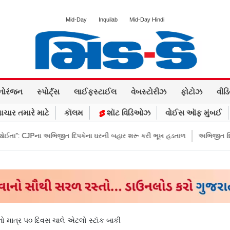
Mid-Day
Inquilab
Mid-Day Hindi
નોરંજન
સ્પોર્ટ્સ
લાઈફસ્ટાઈલ
વેબસ્ટોરીઝ
ફોટોઝ
વીડ
ાચાર તમારે માટે
કૉલમ
શૉટ વિડિઓઝ
વોઈસ ઑફ મુંબઈ
જીત દિપકેના ઘરની બહાર શરૂ કરી ભૂખ હડતાળ
અભિજીત દિપકેએ CJPની નવી નીત
ો માત્ર ૫૦ દિવસ ચાલે એટલો સ્ટૉક બાકી