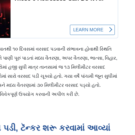
ી ૧૦ દિવસમાં વરસાદ પડવાની સંભાવના હોવાથી સ્થિતિ
પાણી પૂરું પાડતાં મધ્ય વૈતરણા, અપર વૈતરણા, ભાત્સા, વિહાર,
ોમાં હજી સુધી માત્ર તાનસામાં જ ૧૩ મિલીમીટર વરસાદ
ોમાં સારો વરસાદ પડી ચૂક્યો હતો. ગયા વર્ષે પાંચમી જૂન સુધીમાં
અને મધ્ય વૈતરણામાં ૩૦ મિલીમીટર વરસાદ પડ્યો હતો.
િવેકપૂર્ણ ઉપયોગ કરવાની અપીલ કરી છે.
 પડી, ટૅન્કર શરૂ કરવામાં આવ્યાં