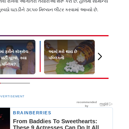
વી રાખવા આગોતરી તૈયારીઓ શરૂ કરી છે. હાલમાં સામાન્ય
રવઠો ઘટાડીને ૩૬૫૦ મિલ્યન લીટર કરવામાં આવ્યો છે.
ાં ફરીને કૉક્રૉચ
આમાં મરો થાય છે
એક સાઇબર 
ાર્ટી પૂછશે, ક્યા
પબ્લિકનો
અને પકડાયું
 પબ્લિક?
આંતરરાષ્ટ્ર
ફ્રૉડ નેટવર્ક
DVERTISEMENT