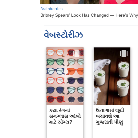
વેબસ્ટોરીઝ
કયા રંગનાં
ઉનાળામાં લૂથી
સનગ્લાસ આંખો
બચાવશે આ
માટે યોગ્ય?
ગુજરાતી પીણું