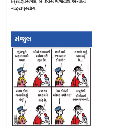
ત્રિવેણીસંગમ, બે દિવસ ભજવાશે અનોખા
નાટ્યપ્રયોગ
મંજુલ
ઠગ પકડાયો
મુંબઈકર્સને નહીં પડે
મુંબઈમાં આવતા મહ
પાણીની તકલીફ!
પાણીકાપ પાછો ખેંચ
ીય સાઇબર
જળાશયોમાં પાણીનો
શકે છે
સંગ્રહ ૯૦ ટકા નજીક
પહોંચ્યો