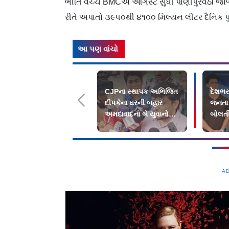
ભીતિ વચ્ચે BMCએ ઑગસ્ટ સુધી પાણીપુરવઠો જાળ
રીતે અપાતો ૩૯૫૦થી ૪૧૦૦ મિલ્યન લીટર દૈનિક પુ
આ પણ વાંચો
CJPના સ્થાપક અભિજિત
દેશભરમ
દીપકેના ઘરની બહાર
જનતા પ
અમદાવાદના બે યુવાનોનો
બોલતી
વિરોધ
A