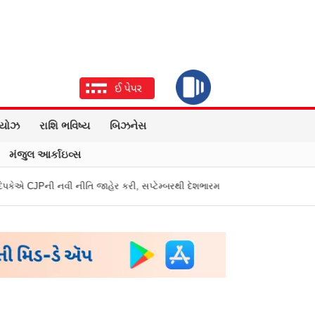
િયોઝ
રાશિ ભવિષ્ય
બિઝનેસ
મંજુલ આર્કાઇવ્સ
િ જાહેર કરી, સપ્ટેમ્બરથી દેશભારમાં થશે શરૂ
તુકારામ મુંઢે On Fire: "સરકાર