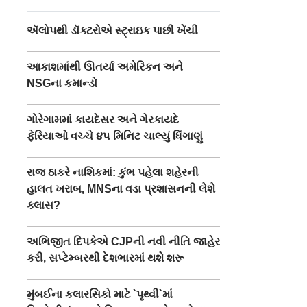
ઍલોપથી ડૉક્ટરોએ સ્ટ્રાઇક પાછી ખેંચી
આકાશમાંથી ઊતર્યા અમેરિકન અને
NSGના કમાન્ડો
ગોરેગામમાં કાયદેસર અને ગેરકાયદે
ફેરિયાઓ વચ્ચે ૪૫ મિનિટ ચાલ્યું ધિંગાણું
રાજ ઠાકરે નાશિકમાં: કુંભ પહેલા શહેરની
હાલત ખરાબ, MNSના વડા પ્રશાસનની લેશે
ક્લાસ?
અભિજીત દિપકેએ CJPની નવી નીતિ જાહેર
કરી, સપ્ટેમ્બરથી દેશભારમાં થશે શરૂ
મુંબઈના કલારસિકો માટે `પૃથ્વી`માં