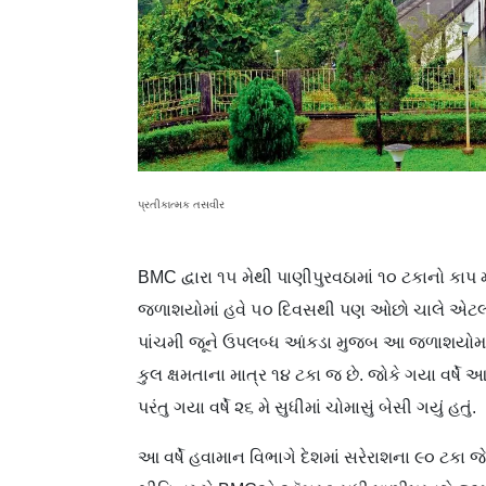
પ્રતીકાત્મક તસવીર
BMC દ્વારા ૧૫ મેથી પાણીપુરવઠામાં ૧૦ ટકાનો કાપ મૂ
જળાશયોમાં હવે ૫૦ દિવસથી પણ ઓછો ચાલે એટલો 
પાંચમી જૂને ઉપલબ્ધ આંકડા મુજબ આ જળાશયોમાં 
કુલ ક્ષમતાના માત્ર ૧૪ ટકા જ છે. જોકે ગયા વર્ષ
પરંતુ ગયા વર્ષે ૨૬ મે સુધીમાં ચોમાસું બેસી ગયું હતું.
આ વર્ષે હવામાન વિભાગે દેશમાં સરેરાશના ૯૦ ટ