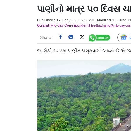
પાણીનો માત્ર ૫૦ દિવસ ચ
Published : 06 June, 2026 07:30 AM | Modified : 06 June, 
Gujarati Mid-day Correspondent
| feedbackgmd@mid-day.co
Share:
૧૫ મેથી ૧૦ ટકા પાણીકાપ મૂકવામાં આવ્યો છે એ છત