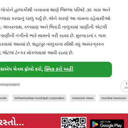
ાં લોકોને હાલાકીથી બચાવવા થાણે જિલ્લા પરિષદે ૩૯ ગામ અને
પ્લાય કરવાનું ચાલુ કર્યું છે. એને કારણે આ ગામના રહેવાસીઓ
શે. અંબરનાથ, કલ્યાણ અને ભિવંડી તાલુકામાં પાણીની એટલી
પાણીની તંગીનો ભારે સામનો કરી રહ્યા છે. મુરબાડનાં ૬ ગામ
કરવામાં આવ્યાં છે. શહાપુર તાલુકાના સૌથી વધુ અસરગ્રસ્ત
ેટલાં ટૅન્કર મોકલવામાં આવી રહ્યાં છે.
orrespondent
ટો
evels
brihanmumbai municipal corporation
monsoon news
mumbai monsoon