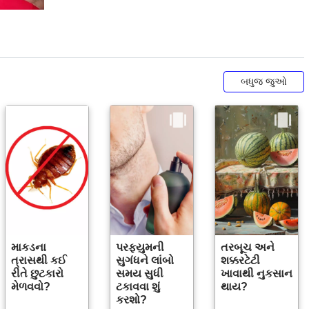
બધુજ જુઓ
માકડના
પરફ્યુમની
તરબૂચ અને
ત્રાસથી કઈ
સુગંધને લાંબો
શક્કરટેટી
રીતે છુટકારો
સમય સુધી
ખાવાથી નુકસાન
મેળવવો?
ટકાવવા શું
થાય?
કરશો?