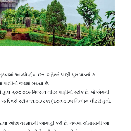
કવામાં આવ્યો હોવા છતાં શહેરને પાણી પૂરું પાડતાં ૭
પાણીનો જથ્થો બચ્યો છે.
હાલ ૨,૦૭,૦૮૯ મિલ્યન લીટર પાણીનો સ્ટૉક છે, જે એમની
ે આ જ દિવસે સ્ટૉક ૧૧.૭૭ ટકા (૧,૭૦,૩૭૫ મિલ્યન લીટર) હતો,
કા જેટલા ઓછા વરસાદની આગાહી કરી છે. નબળા ચોમાસાની આ