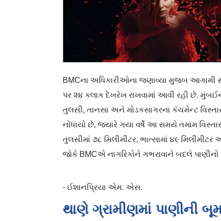
BMCના અધિકારીઓના જણાવ્યા મુજબ આગામી સાતથ
પર ૨૪ કલાક દેખરેખ રાખવામાં આવી રહી છે. મુંબઈને 
તુલસી, તાનસા અને મોડકસાગરના કૅચમેન્ટ વિસ્તાર
નોંધાયો છે, જ્યારે ગયા વર્ષે આ સમયે તમામ વિસ્તાર
તુલસીમાં ૭૮ મિલીમીટર, ભાત્સામાં ૪૯ મિલીમીટર 
જોકે BMCએ નાગરિકોને ગભરાવાને બદલે પાણીનો વ
- ઈશાનપ્રિયા એમ. એસ.
થાણે ગ્રામીણમાં પાણીની બૂમ