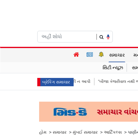
|
સમાચાર
મ
સિટી ન્યૂઝ
સમ
 પૈસા મોકલાવ્યા પણ હાજરી ન આપી
“બીજા કેજરીવાલ નથી જોઈતા”: CJPના અભિ
બ્રેકિંગ સમાચાર
હોમ
>
સમાચાર
>
મુંબઈ સમાચાર
>
આર્ટિકલ્સ
>
પાણીન