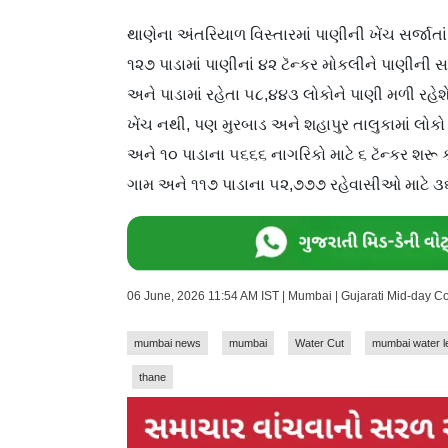
થાણેના અંતરિયાળ વિસ્તારમાં પાણીની ખેંચ સર્જાત
૧૨૭ પાડામાં પાણીનાં ૪૨ ટૅન્કર મોકલીને પાણીની સ
અને પાડામાં રહેતા ૫૮,૪૪૩ લોકોને પાણી મળી રહે
ખેંચ નથી, પણ મુરબાડ અને શહાપુર તાલુકામાં લોકો 
અને ૧૦ પાડાના ૫૬૬૬ નાગરિકો માટે ૬ ટૅન્કર શરૂ 
ગામ અને ૧૧૭ પાડાના ૫૨,૭૭૭ રહેવાસીઓ માટે ૩૬ જ
06 June, 2026 11:54 AM IST | Mumbai | Gujarati Mid-day C
mumbai news
mumbai
Water Cut
mumbai water l
thane