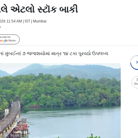
ાલે એટલો સ્ટૉક બાકી
2026 11:54 AM | IST | Mumbai
m
Follow Us
ાં મુંબઈનાં ૭ જળાશયોમાં માત્ર ૧૪ ટકા પુરવઠો ઉપલબ્ધ
Sh