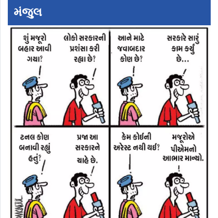
મંજુલ