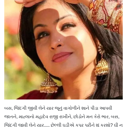
બસ, જિંદગી જીવી લેને યાર જૂનું વાગોળીને શાને પીડા આપવી
જાતને, માહ્લાનો મહાદેવ રાજી રાખીને, છોડોને મન કેરો ભાર, બસ,
જિંદગી જીવી લેને યાર..... છેલ્લી ઘડીએ કપુર પૂરીને શું કરશો? ઘી ન