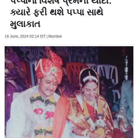
પપ્પાના વિશેષ પ્રેમની યાદો:
ક્યારે ફરી થશે પપ્પા સાથે
મુલાકાત
16 June, 2024 02:14 IST | Mumbai