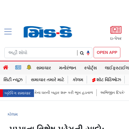
ઇ-પેપર
|
OPEN APP
સમાચાર
મનોરંજન
સ્પોર્ટ્સ
લાઈફસ્ટાઈલ
સિટી ન્યૂઝ
સમાચાર તમારે માટે
કૉલમ
શૉટ વિડિઓઝ
િજીત દિપકેના ઘરની બહાર શરૂ કરી ભૂખ હડતાળ
અભિજીત દિપકેએ CJPની નવી ની
બ્રેકિંગ સમાચાર
કૉલમ