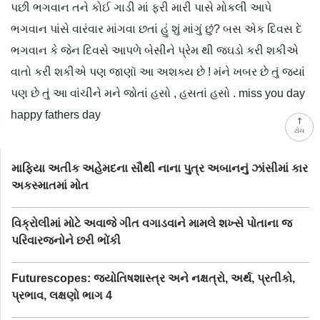
પછી ભગવાન તને કોઈ ગાડી માં ફરી મારી પાસે મોકલી આપે
ભગવાન પાંસે વારંવાર માંગવા છતાં હું શું માંગું છું? બસ એક દિવસ દે
ભગવાન કે જેન દિવસે આપળે બેસીને પ્રેમ થી જઘડો કરી શકીએ
વાતો કરી શકીએ પણ જાણૉ આ અશક્ય છે ! મંને ખબર છે તું જ્યાં
પણ છે તું આ વાંચીને મને જોતાં હસો , હસતાં હસો . miss you day
happy fathers day
ટોચ
માફિયા અતીક અહેમદના સૌથી નાના પુત્ર અબાનનું ઝાંસીમાં કાર
અકસ્માતમાં મોત
વિક્રોલીમાં મોટે અવાજે ગીત વગાડવાને મામલે શખ્સે પોતાના જ
પરિવારજનોને છરી ભોંકી
Futurescopes: જ્યોતિષશાસ્ત્ર અને નક્ષત્રો, અર્થ, પ્રતીકો,
પ્રભાવ, લક્ષણો ભાગ 4