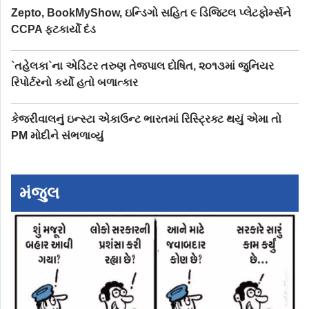
Zepto, BookMyShow, ઇન્ડિગો સહિત ૯ ડિજિટલ પ્લેટફોર્મ્સને
CCPA ફટકાર્યો દંડ
`તહેલકા`ના એડિટર તરુણ તેજપાલ દોષિત, ૨૦૧૩માં જુનિયર
રિપોર્ટરનો કર્યો હતો બળાત્કાર
કેજરીવાલનું ઇન્સ્ટા એકાઉન્ટ ભારતમાં રિસ્ટ્રિક્ટ થયું એમા તો
PM મોદીને સંભળાવ્યું
મંજુલ