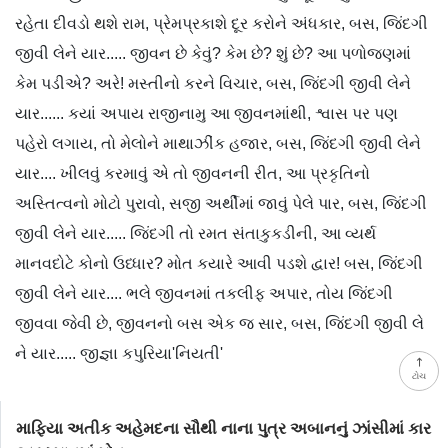
રહેતા દીવડો થશે રામ, પ્રેમપ્રકાશે દૂર કરોને અંધકાર, બસ, જિંદગી
જીવી લેને યાર..... જીવન છે કેવું? કેમ છે? શું છે? આ પળોજણમાં
કેમ પડીએ? અરે! મસ્તીનો કરને વિચાર, બસ, જિંદગી જીવી લેને
યાર...... કયાં અપાય રાજીનામુ આ જીવનમાંથી, શ્વાસ પર પણ
પહેરો લગાય, તો મેલોને માથાઝીંક હજાર, બસ, જિંદગી જીવી લેને
યાર.... ખીલવું કરમાવું એ તો જીવનની રીત, આ પ્રકૃતિનો
અસ્તિત્વનો મોટો પુરાવો, સજી અર્થીમાં જાવું પેલે પાર, બસ, જિંદગી
જીવી લેને યાર..... જિંદગી તો રમત સંતાકુકડીની, આ વ્યર્થ
માનવદોટે કોનો ઉધ્ધાર? મોત કયારે આવી પડશે દ્વાર! બસ, જિંદગી
જીવી લેને યાર.... ભલે જીવનમાં તકલીફ અપાર, તોય જિંદગી
જીવવા જેવી છે, જીવનનો બસ એક જ સાર, બસ, જિંદગી જીવી લે
ને યાર..... જીજ્ઞા કપુરિયા'નિયતી'
ટોચ
માફિયા અતીક અહેમદના સૌથી નાના પુત્ર અબાનનું ઝાંસીમાં કાર