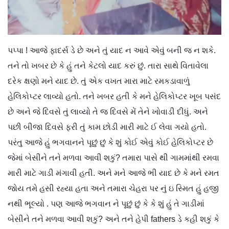
પપ્પા ! આજે ફાદર્સ ડે છે અને તું યાદ ન આવે એવું બની જ ન શકે.
તને તો ખબર છે કે હું તને કેટલો યાદ કરું છું. તારા સાથે વિતાવેલા
દરેક ક્ષણો મને યાદ છે. તું એક વખત મારા માટે રમકડાવાળું
હેલિકોપ્ટર લાવ્યો હતો. તને ખબર હતી કે મને હેલિકોપ્ટર ખૂબ પસંદ
છે અને જે દિવસે તું લાવ્યો તે જ દિવસે મેં તેને ખોવાડી દીધું. અને
પછી બીજા દિવસે ફરી તું કામ છોડી મારી માટે ઈ લેવા ગયો હતો.
પરંતુ આજે હું ભગવાનને પૂછું છું કે શું કોઈ એવું કોઈ હેલિકોપ્ટર છે
જેમાં બેસીને તને મળવા આવી શકું? તમારા પાસે થી ગામમાંથી રમવા
મારી માટે ગાડી મંગાવી હતી. અને મને આજે ભી યાદ છે કે મને રમત
જોય તમે હસી રહ્યા હતા અને તમારા ચેહરા પર નું ઇ સ્મિત હું હજી
નથી ભૂલ્યો . પણ આજે ભગવાન ને પૂછું છું કે કે શું હું તે ગાડીમાં
બેસીને તને મળવા આવી શકું? અને તને હેપી fathers ડે કહી શકું કે