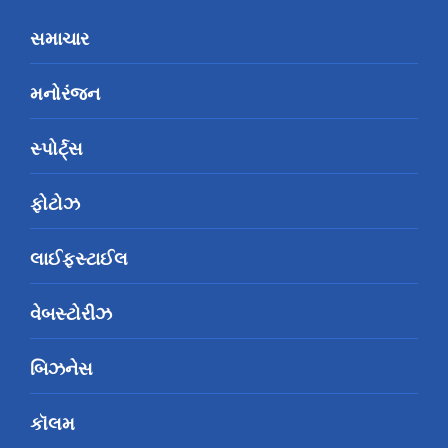
સમાચાર
મનોરંજન
સ્પોર્ટ્સ
ફોટોઝ
લાઈફસ્ટાઈલ
વેબસ્ટોરીઝ
બિઝનેસ
કૉલમ