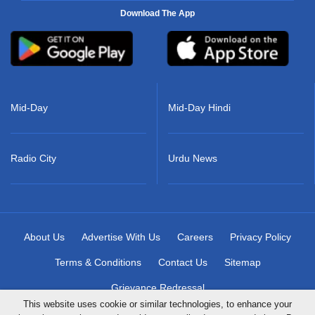
Download The App
Mid-Day
Mid-Day Hindi
Radio City
Urdu News
About Us
Advertise With Us
Careers
Privacy Policy
Terms & Conditions
Contact Us
Sitemap
Grievance Redressal
This website uses cookie or similar technologies, to enhance your