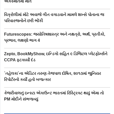
અકસ્માતમાં મોત
વિક્રોલીમાં મોટે અવાજે ગીત વગાડવાને મામલે શખ્સે પોતાના જ
પરિવારજનોને છરી ભોંકી
Futurescopes: જ્યોતિષશાસ્ત્ર અને નક્ષત્રો, અર્થ, પ્રતીકો,
પ્રભાવ, લક્ષણો ભાગ 4
Zepto, BookMyShow, ઇન્ડિગો સહિત ૯ ડિજિટલ પ્લેટફોર્મ્સને
CCPA ફટકાર્યો દંડ
`તહેલકા`ના એડિટર તરુણ તેજપાલ દોષિત, ૨૦૧૩માં જુનિયર
રિપોર્ટરનો કર્યો હતો બળાત્કાર
કેજરીવાલનું ઇન્સ્ટા એકાઉન્ટ ભારતમાં રિસ્ટ્રિક્ટ થયું એમા તો
PM મોદીને સંભળાવ્યું