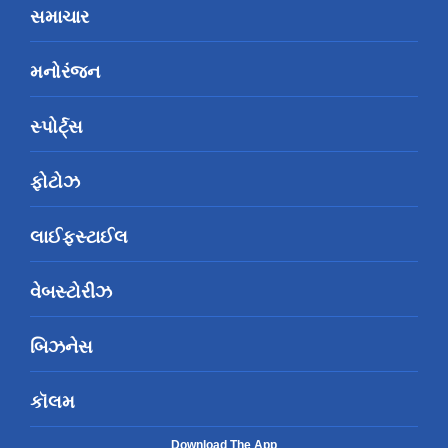
સમાચાર
મનોરંજન
સ્પોર્ટ્સ
ફોટોઝ
લાઈફસ્ટાઈલ
વેબસ્ટોરીઝ
બિઝનેસ
કૉલમ
Download The App