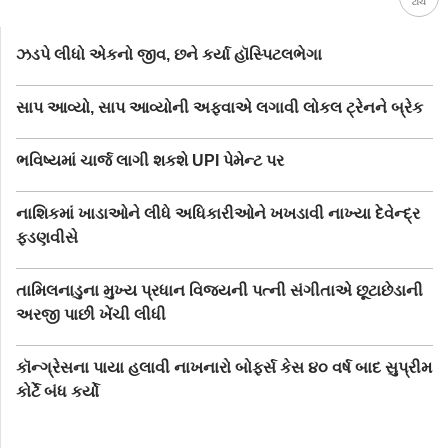
ટોચ
ઝડપે લીધો એકનો જીવ, છને કર્યા હૉસ્પિટલભેગા
સાપ આવ્યો, સાપ આવ્યોની અફવાએ લગાવી લોકલ ટ્રેનને બ્રેક
ભવિષ્યમાં ચાર્જ લાગી શકશે UPI પેમેન્ટ પર
નાશિકમાં ખાડાઓને લીધે અધિકારીઓને ખખડાવી નાખ્યા દેવેન્દ્ર
ફડણવીસે
તામિલનાડુના મુખ્ય પ્રધાન વિજયની પત્ની સંગીતાએ છૂટાછેડાની
અરજી પાછી ખેંચી લીધી
કૉન્ગ્રેસના પાયા હલાવી નાખનારો બોફર્સ કેસ ૪૦ વર્ષ બાદ સુપ્રીમ
કોર્ટે બંધ કર્યો