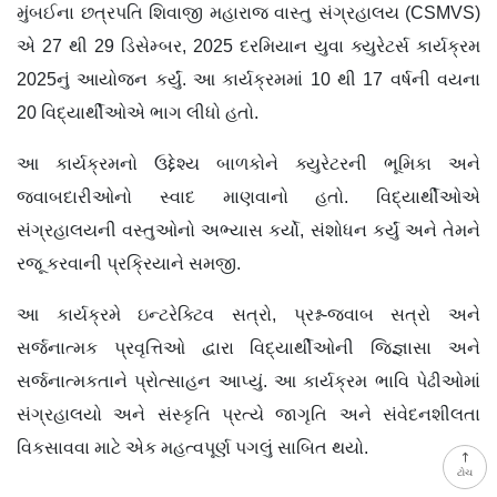
મુંબઈના છત્રપતિ શિવાજી મહારાજ વાસ્તુ સંગ્રહાલય (CSMVS)
એ 27 થી 29 ડિસેમ્બર, 2025 દરમિયાન યુવા ક્યુરેટર્સ કાર્યક્રમ
2025નું આયોજન કર્યું. આ કાર્યક્રમમાં 10 થી 17 વર્ષની વયના
20 વિદ્યાર્થીઓએ ભાગ લીધો હતો.
આ કાર્યક્રમનો ઉદ્દેશ્ય બાળકોને ક્યુરેટરની ભૂમિકા અને
જવાબદારીઓનો સ્વાદ માણવાનો હતો. વિદ્યાર્થીઓએ
સંગ્રહાલયની વસ્તુઓનો અભ્યાસ કર્યો, સંશોધન કર્યું અને તેમને
રજૂ કરવાની પ્રક્રિયાને સમજી.
આ કાર્યક્રમે ઇન્ટરેક્ટિવ સત્રો, પ્રશ્ન-જવાબ સત્રો અને
સર્જનાત્મક પ્રવૃત્તિઓ દ્વારા વિદ્યાર્થીઓની જિજ્ઞાસા અને
સર્જનાત્મકતાને પ્રોત્સાહન આપ્યું. આ કાર્યક્રમ ભાવિ પેઢીઓમાં
સંગ્રહાલયો અને સંસ્કૃતિ પ્રત્યે જાગૃતિ અને સંવેદનશીલતા
વિકસાવવા માટે એક મહત્વપૂર્ણ પગલું સાબિત થયો.
ટોચ