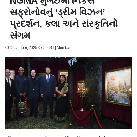
NGMA મુંબઈમાં નિકસ
સફ્રોનોવનું ‘ડ્રીમ વિઝન’
પ્રદર્શન, કલા અને સંસ્કૃતિનો
સંગમ
30 December, 2025 07:50 IST | Mumbai