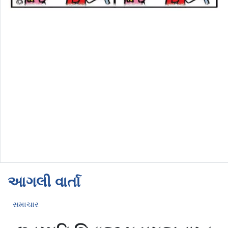
આગલી વાર્તા
સમાચાર