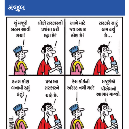
મંજુલ