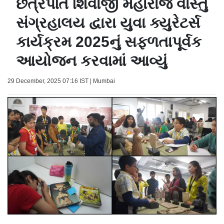
છત્રપતિ શિવાજી મહારાજ વાસ્તુ
સંગ્રહાલય દ્વારા યુવા ક્યુરેટર્સ
કાર્યક્રમ 2025નું સફળતાપૂર્વક
આયોજન કરવામાં આવ્યું
29 December, 2025 07:16 IST | Mumbai