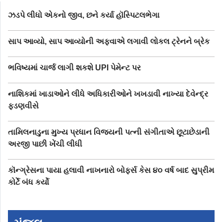
ઝડપે લીધો એકનો જીવ, છને કર્યા હૉસ્પિટલભેગા
સાપ આવ્યો, સાપ આવ્યોની અફવાએ લગાવી લોકલ ટ્રેનને બ્રેક
ભવિષ્યમાં ચાર્જ લાગી શકશે UPI પેમેન્ટ પર
નાશિકમાં ખાડાઓને લીધે અધિકારીઓને ખખડાવી નાખ્યા દેવેન્દ્ર
ફડણવીસે
તામિલનાડુના મુખ્ય પ્રધાન વિજયની પત્ની સંગીતાએ છૂટાછેડાની
અરજી પાછી ખેંચી લીધી
કૉન્ગ્રેસના પાયા હલાવી નાખનારો બોફર્સ કેસ ૪૦ વર્ષ બાદ સુપ્રીમ
કોર્ટે બંધ કર્યો