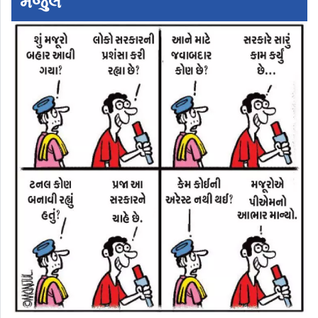
મંજુલ