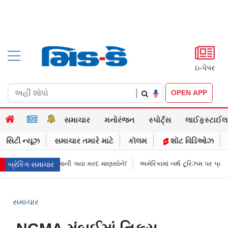
ઇ-પેપર
|
OPEN APP
સમાચાર
મનોરંજન
સ્પોર્ટ્સ
લાઈફસ્ટાઈલ
સિટી ન્યૂઝ
સમાચાર તમારે માટે
કૉલમ
શૉટ વિડિઓઝ
કેસ બંધ થયો
માની ગયા મરદ માણસોને!
અમેરિકામાં બર્થ ટૂરિઝમ પર પ્રતિબંધ મૂ
બ્રેકિંગ સમાચાર
સમાચાર