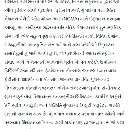
રશિયન ફેડરેશનના પીપલ્સ આર્ટિસ્ટ, નિકસ સફ્રોનોવ દ્વારા આ
ઐતિહાસિક સોલો પ્રદર્શન, 'ડ્રીમ વિઝન', મુંબઈના પ્રતિષ્ઠિત
નેશનલ ગેલેરી ઓફ મોર્ડન આર્ટ (NGMA) ખાતે ઉદ્ઘાટન કરવામાં
આવ્યું. આ કાર્યક્રમ શહેરના સાંસ્કૃતિક કેલેન્ડરમાં બહુસાંસ્કૃતિક
સંગમની એક મહત્વપૂર્ણ ક્ષણ તરીકે ચિહ્નિત થયો. વિવિધ દેશોના
રાજદ્વારીઓ, સાંસ્કૃતિક નેતાઓ અને કલા પ્રેમીઓ ઉદ્ઘાટન
સમારોહમાં હાજરી આપી હતી, જે પ્રદર્શનની આંતરસાંસ્કૃતિક
સંવાદ અને વિનિમયની ભાવનાને પ્રતિબિંબિત કરે છે. ઉપસ્થિત
ડિજિટરીઝમાં રશિયન ફેડરેશનના કોન્સોલ જનરલ ઇવાન વાય.
ફેટીસોવ; થાઇલેન્ડના કોન્સોલ જનરલ ડોનાવિટ પુલસાવત;
બેલારુસના કોન્સોલ જનરલ એલેક્ઝાન્ડર માત્સુકોવ; સંગીતકાર
લુકા સફ્રોનોવ; રિલાયન્સ ઇન્ડસ્ટ્રીઝ લિમિટેડના કોર્પોરેટ અફેર્સ,
VP સ્ટીવ પિનહેરો; અને NGMA મુંબઈના ડેપ્યુટી ક્યુરેટર, શ્રુતિ
દાસનો સમાવેશ થાય છે. પ્રખ્યાત કલાકાર પ્રકાશ બાલ જોશી અને
પ્રખ્યાત થિયેટર વ્યક્તિત્વ ડોલી ઠાકોર પણ હાજર હતા. સાંજે કલા