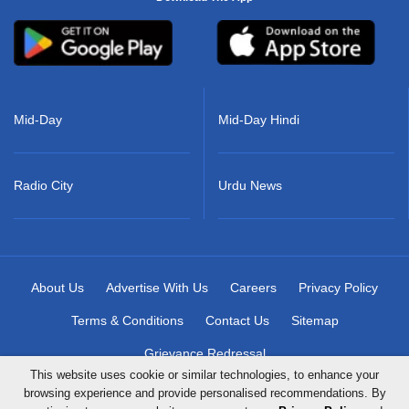
Mid-Day
Mid-Day Hindi
Radio City
Urdu News
About Us
Advertise With Us
Careers
Privacy Policy
Terms & Conditions
Contact Us
Sitemap
Grievance Redressal
This website uses cookie or similar technologies, to enhance your
browsing experience and provide personalised recommendations. By