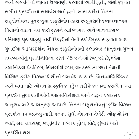
અને સંસ્કૃતિનો જીવંત ઉજવણી કરવામાં આવી હતી, જેમાં જીવંત
સંગીત પ્રદર્શનનો સમાવેશ થતો હતો. ખાસ કરીને નિકસ
સફ્રોનોવના પુત્ર લુકા સફ્રોનોવ દ્વારા રજૂ કરાયેલ ભાવનાત્મક
પિયાનો વાદન, આ કાર્યક્રમને વ્યક્તિગત અને ભાવનાત્મક
પરિમાણ પૂરું પાડ્યું. નવી દિલ્હીમાં તેની રેકોર્ડબ્રેક સફળતા બાદ,
મુંબઈમાં આ પ્રદર્શન નિકસ સફ્રોનોવની કલાત્મક યાત્રાના મુખ્ય
તબક્કાઓનું પ્રતિનિધિત્વ કરતી 45 કૃતિઓ રજૂ કરે છે, જેમાં
ક્લાસિકલ પેઇન્ટિંગ, સિમબૉલીઝમ, લેન્ડસ્કેપ્સ અને તેમની
વિશિષ્ટ 'ડ્રીમ વિઝન' શૈલીનો સમાવેશ થાય છે. બિન-વાણિજ્યિક
અને બધા માટે ઑપન સાંસ્કૃતિક પહેલ તરીકે કલ્પના કરાયેલ, આ
પ્રદર્શન મુલાકાતીઓને આત્મનિરીક્ષણ અને ગહન કલાત્મક
અનુભવ માટે આમંત્રણ આપે છે. નિકસ સફ્રોનોવનું 'ડ્રીમ વિઝન'
પ્રદર્શન ૧૫ જાન્યુઆરી, ૨૦૨૬ સુધી નેશનલ ગેલેરી ઓફ મોર્ડન
આર્ટ, સર કાવસજી જહાંગીર પબ્લિક હોલ, ફોર્ટ, મુંબઈ ખાતે
પ્રદર્શિત થશે.