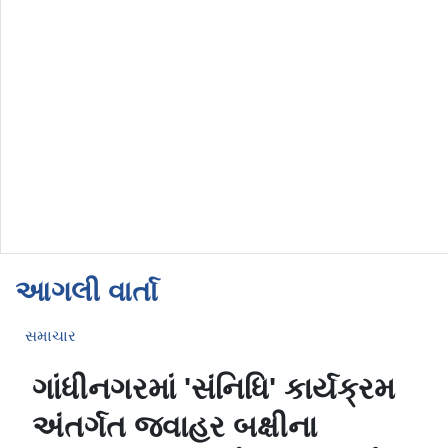
આગલી વાર્તા
સમાચાર
ગાંધીનગરમાં 'સંનિધિ' કાર્યક્રમ
અંતર્ગત જવાહર બક્ષીના