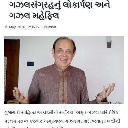
ગઝલસંગ્રહનું લોકાર્પણ અને
ગઝલ મહેફિલ
19 May, 2026 12:36 IST | Mumbai
ગુજરાતી સાહિત્ય અકાદમીનો સર્વોચ્ચ 'અમૃત ગઝલ પારિતોષિક'
પ્રથમ પ્રાપ્ત કરનાર અગ્રગણ્ય ગઝલકાર શ્રી જવાહર બક્ષીની