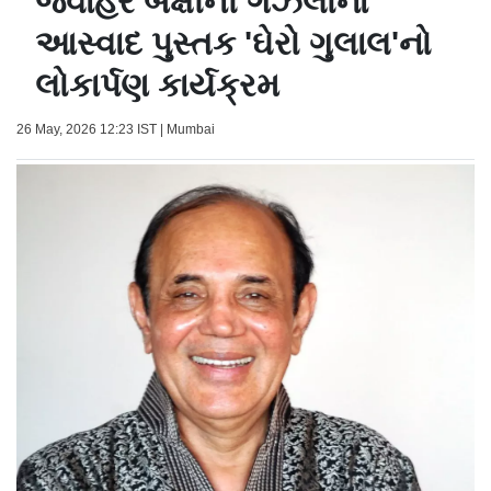
જવાહર બક્ષીની ગઝલોના
આસ્વાદ પુસ્તક 'ઘેરો ગુલાલ'નો
લોકાર્પણ કાર્યક્રમ
26 May, 2026 12:23 IST | Mumbai