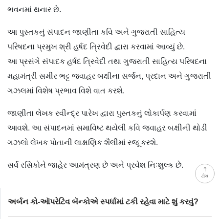
ભવનમાં થનાર છે.
આ પુસ્તકનું સંપાદન જાણીતા કવિ અને ગુજરાતી સાહિત્ય
પરિષદના પ્રમુખ શ્રી હર્ષદ ત્રિવેદી દ્વારા કરવામાં આવ્યું છે.
આ પ્રસંગે સંપાદક હર્ષદ ત્રિવેદી તથા ગુજરાતી સાહિત્ય પરિષદના
મહામંત્રી સમીર ભટ્ટ જવાહર બક્ષીના સર્જન, પ્રદાન અને ગુજરાતી
ગઝલમાં વિશેષ પ્રભાવ વિશે વાત કરશે.
જાણીતા લેખક રવીન્દ્ર પારેખ દ્વારા પુસ્તકનું લોકાર્પણ કરવામાં
આવશે. આ સંપાદનમાં સમાવિષ્ટ થયેલી કવિ જવાહર બક્ષીની થોડી
ગઝલો લેખક પોતાની લાક્ષણિક શૈલીમાં રજૂ કરશે.
સર્વ રસિકોને જાહેર આમંત્રણ છે અને પ્રવેશ નિઃશુલ્ક છે.
ટોચ
અર્બન કો-ઑપરેટિવ બૅન્કોએ સ્પર્ધામાં ટકી રહેવા માટે શું કરવું?