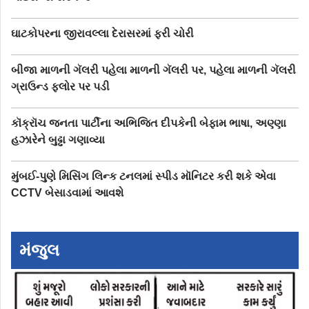
ઘાટકોપરના જીરાવલ્લા દેરાસરમાં ફરી ચોરી
બીજા માળની ગૅલરી પહેલા માળની ગૅલરી પર, પહેલા માળની ગૅલરી
ગ્રાઉન્ડ ફ્લોર પર પડી
કૉક્રૉચ જનતા પાર્ટીના અભિજિત દીપકેની બેફામ ભાષા, અણ્ણા
હઝારેને બુઢ્ઢા ગણાવ્યા
મુંબઈ-પુણે મિસિંગ લિન્ક ટનલમાં સ્પીડ મૉનિટર કરી શકે એવા
CCTV બેસાડવામાં આવશે
મંજુલ