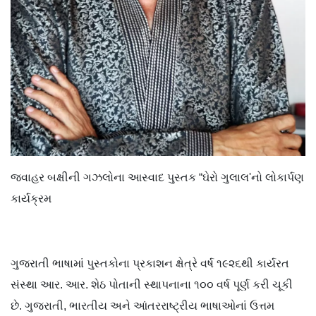
જવાહર બક્ષીની ગઝલોના આસ્વાદ પુસ્તક “ઘેરો ગુલાલ'નો લોકાર્પણ
કાર્યક્રમ
ગુજરાતી ભાષામાં પુસ્તકોના પ્રકાશન ક્ષેત્રે વર્ષ ૧૯૨૬થી કાર્યરત
સંસ્થા આર. આર. શેઠ પોતાની સ્થાપનાના ૧૦૦ વર્ષ પૂર્ણ કરી ચૂકી
છે. ગુજરાતી, ભારતીય અને આંતરરાષ્ટ્રીય ભાષાઓનાં ઉત્તમ