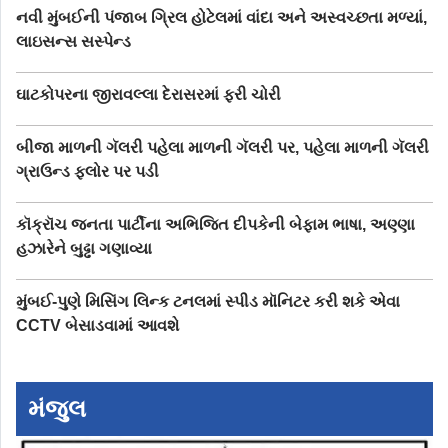
નવી મુંબઈની પંજાબ ગ્રિલ હોટેલમાં વાંદા અને અસ્વચ્છતા મળ્યાં,
લાઇસન્સ સસ્પેન્ડ
ઘાટકોપરના જીરાવલ્લા દેરાસરમાં ફરી ચોરી
બીજા માળની ગૅલરી પહેલા માળની ગૅલરી પર, પહેલા માળની ગૅલરી
ગ્રાઉન્ડ ફ્લોર પર પડી
કૉક્રૉચ જનતા પાર્ટીના અભિજિત દીપકેની બેફામ ભાષા, અણ્ણા
હઝારેને બુઢ્ઢા ગણાવ્યા
મુંબઈ-પુણે મિસિંગ લિન્ક ટનલમાં સ્પીડ મૉનિટર કરી શકે એવા
CCTV બેસાડવામાં આવશે
મંજુલ