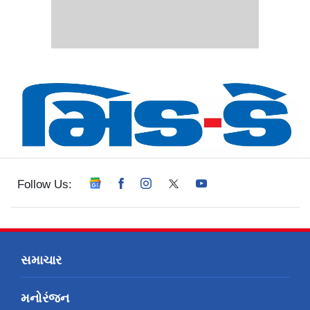
Follow Us:
સમાચાર
મનોરંજન