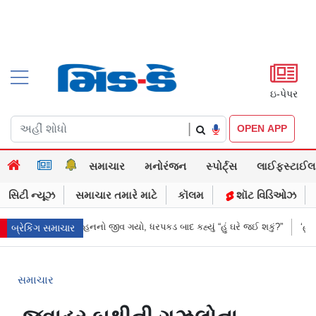
ઇ-પેપર
|
OPEN APP
સમાચાર
મનોરંજન
સ્પોર્ટ્સ
લાઈફસ્ટાઈલ
સિટી ન્યૂઝ
સમાચાર તમારે માટે
કૉલમ
શૉટ વિડિઓઝ
ાત્રે જ દુલ્હનનો જીવ ગયો, ધરપકડ બાદ કહ્યું “હું ઘરે જઈ શકું?”
‘હું બાબા બાગેશ
બ્રેકિંગ સમાચાર
સમાચાર