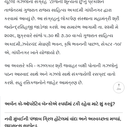
ચૂંટેલી ગઝલોનો સંગ્રહ 'ટોળાંની શૂન્યતા છું'નું પ્રકાશન
તાજેતરમાં ગુજરાત રાજ્ય સાહિત્ય અકાદમી ગાંધીનગર દ્વારા
કરવામાં આવ્યું છે. આ સંગ્રહનું લોકાર્પણ સંસ્થાના મહામંત્રી શ્રી
જયેન્દ્રસિંહજી જાડેજા કરશે. આ સમારંભ આગામી તા. ૨૨મી મે
૨૦૨૬, શુક્રવારે સાંજે ૫.૩૦ થી ૭.૩૦ વાગ્યે ગુજરાત સાહિત્ય
અકાદમી,ઝવેરચંદ મેઘાણી ભવન, કૃષિ ભવનની પાછળ, સેક્ટર -૧૦/
એ, ગાંધીનગર ખાતે યોજાયો છે.
આ અવસરે કવિ - ગઝલકાર શ્રી જવાહર બક્ષી પોતાની ગઝલોનું
પઠન આસ્વાદ સાથે અને ગઝલો સાથે સંકળાયેલી રસપ્રદ વાતો
કરશે. સહુ રસિકજનોને જાહેર આમંત્રણ છે.
ટોચ
અર્બન કો-ઑપરેટિવ બૅન્કોએ સ્પર્ધામાં ટકી રહેવા માટે શું કરવું?
નવી મુંબઈની પંજાબ ગ્રિલ હોટેલમાં વાંદા અને અસ્વચ્છતા મળ્યાં,
લાઇસન્સ સસ્પેન્ડ