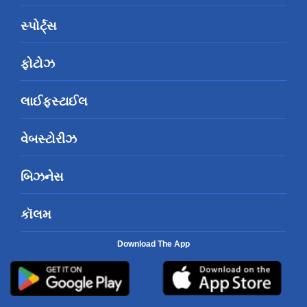
સ્પોર્ટ્સ
ફોટોઝ
લાઈફસ્ટાઈલ
વેબસ્ટોરીઝ
બિઝનેસ
કૉલમ
Download The App