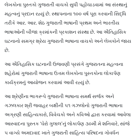
લેખકોના પુસ્તકો ગુજરાતી વાચકો સુધી પહોંચાડવામાં આ સંસ્થાનું
મહત્વનું પ્રદાન રહ્યું છે. સ્થાપનાના ૧૦૦ વર્ષ પૂરા કરવાની સિદ્ધિ
તરીકે આર. આર. શેઠ ગુજરાતી ભાષાની પ્રથમ અને ભારતીય
ભાષાઓની બીજા ક્રમાંકની પ્રકાશન સંસ્થા છે. આ ઐતિહાસિક
ઘટનાનો સમગ્ર શ્રેય ગુજરાતી ભાષાના વાચકો અને લેખકોને જાય
છે.
આ ઐતિહાસિક ઘટનાની ઉજવણી પ્રસંગે ગુજરાતના મહત્વના
શહેરોમાં ગુજરાતી ભાષાના ઉત્તમ લેખકોના પુસ્તકોના લોકાર્પણ
કાર્યક્રમનું આયોજન કરવામાં આવી રહ્યું છે.
આ શ્રેણીના ભાગરૂપે ગુજરાતી ભાષાના સમર્થ સર્જક અને
ગઝલકાર શ્રી જવાહર બક્ષીની ૫૧ ગઝલોનો ગુજરાતી ભાષાના
અગ્રણી સાહિત્યકારો, વિવેચકો અને કવિઓ દ્વારા કરવામાં આવેલા
આસ્વાદના પુસ્તક ‘ઘેરો ગુલાલ’નું લોકાર્પણ ૩૦મી મે શનિવારે, સાંજે
૫ વાગ્યે અમદાવાદ ખાતે ગુજરાતી સાહિત્ય પરિષદના ગોવર્ધન