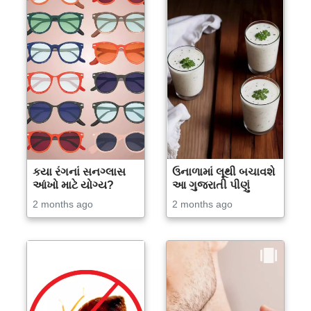
કયા રંગનાં સનગ્લાસ
ઉનાળામાં લૂથી બચાવશે
આંખો માટે યોગ્ય?
આ ગુજરાતી પીણું
2 months ago
2 months ago