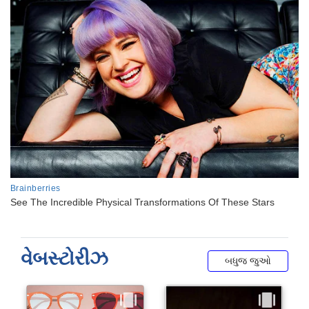
વેબસ્ટોરીઝ
બધુજ જુઓ