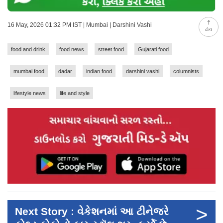
16 May, 2026 01:32 PM IST | Mumbai | Darshini Vashi
ટોચ
food and drink
food news
street food
Gujarati food
mumbai food
dadar
indian food
darshini vashi
columnists
lifestyle news
life and style
>
Next Story : વેકેશનમાં આ ટીનેજરે