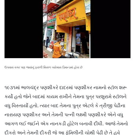
ઉપવાસ વગર પણ જ્યાંનું ફરાળી મિસળ બારેમાસ ડિમાન્ડમાં હોય છે
૧૯૩૧માં ભાલચંદ્ર પણશીકરે દાદરમાં પણશીકર નામનો સ્ટૉલ શરૂ
કર્યો હતો જેને બાદમાં કાયમ રાખીને તેમના પુત્ર પરશુરામે સ્ટૉલને
વધુ વિસ્તાર્યો હતો. ત્યાર બાદ તેમના પુત્ર એટલે કે ત્રીજી પેઢીના
નારાયણ પણશીકર અને તેમની પત્ની લક્ષ્મી પણશીકરે એને વધુ
આગળ લઈ જઈને એક નાનકડી હોટેલ બનાવી દીધી. આજે તેમનો
દીકરો અને તેમની દીકરી જે આ ફૅમિલીની ચોથી પેઢી છે તે હવે