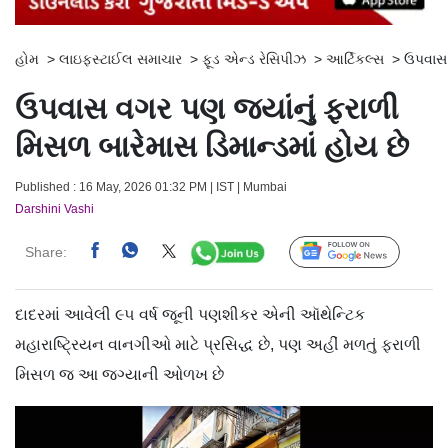
હોમ
>
લાઇફસ્ટાઈલ સમાચાર
>
ફૂડ એન્ડ રેસિપીઝ
>
આર્ટિકલ્સ
>
ઉપવાસ 
ઉપવાસ વગર પણ જ્યાંનું ફરાળી
મિસળ બારેમાસ ડિમાન્ડમાં હોય છે
Published : 16 May, 2026 01:32 PM | IST | Mumbai
Darshini Vashi
Share:
Follow Us
દાદરમાં આવેલી ૯૫ વર્ષ જૂની પણશીકર એની ઑથેન્ટિક
મહારાષ્ટ્રિયન વાનગીઓ માટે પ્રસિદ્ધ છે, પણ અહીં મળતું ફરાળી
મિસળ જ આ જગ્યાની ઓળખ છે