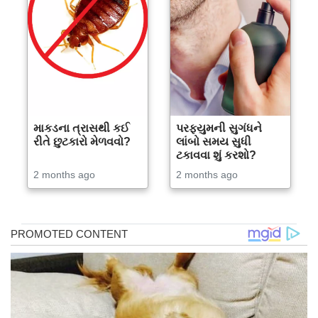
માકડના ત્રાસથી કઈ
પરફ્યુમની સુગંધને
રીતે છુટકારો મેળવવો?
લાંબો સમય સુધી
ટકાવવા શું કરશો?
2 months ago
2 months ago