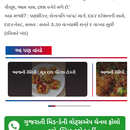
પીયૂષ, આમ પન્ના, છાશ વગેરે મળે છે.’
ક્યાં મળશે? : પણશીકર, સેનાપતિ બાપટ માર્ગ, દાદર સ્ટેશનની સામે,
દાદર-વેસ્ટ, સમય : સવારે ૭.૩૦ વાગ્યાથી રાત્રે ૯ વાગ્યા સુધી
(રવિવારે બંધ)
આ પણ વાંચો
આજની રેસિપી : મૂંગ દાલ પીત્ઝા ટોકરી
આજની રેસિપી : વે