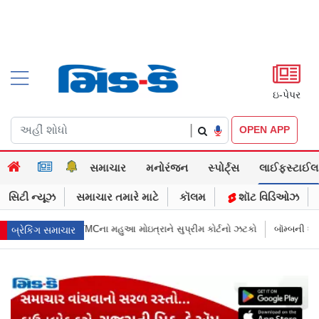
ઇ-પેપર
|
OPEN APP
સમાચાર
મનોરંજન
સ્પોર્ટ્સ
લાઈફસ્ટાઈલ
સિટી ન્યૂઝ
સમાચાર તમારે માટે
કૉલમ
શૉટ વિડિઓઝ
રાને સુપ્રીમ કોર્ટનો ઝટકો
બૉમ્બની ધમકી બાદ મુંબઈમાં હાઈ ઍલર્ટ: શહેરની સુ
બ્રેકિંગ સમાચાર