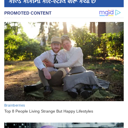
કોલ્ડ કોકોનો કાર-સ્ટૉલ શરૂ કર્યો છે