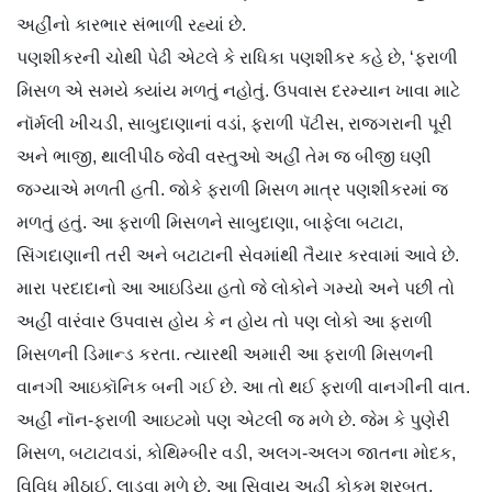
અહીંનો કારભાર સંભાળી રહ્યાં છે.
પણશીકરની ચોથી પેઢી એટલે કે રાધિકા પણશીકર કહે છે, ‘ફરાળી
મિસળ એ સમયે ક્યાંય મળતું નહોતું. ઉપવાસ દરમ્યાન ખાવા માટે
નૉર્મલી ખીચડી, સાબુદાણાનાં વડાં, ફરાળી પૅટીસ, રાજગરાની પૂરી
અને ભાજી, થાલીપીઠ જેવી વસ્તુઓ અહીં તેમ જ બીજી ઘણી
જગ્યાએ મળતી હતી. જોકે ફરાળી મિસળ માત્ર પણશીકરમાં જ
મળતું હતું. આ ફરાળી મિસળને સાબુદાણા, બાફેલા બટાટા,
સિંગદાણાની તરી અને બટાટાની સેવમાંથી તૈયાર કરવામાં આવે છે.
મારા પરદાદાનો આ આઇડિયા હતો જે લોકોને ગમ્યો અને પછી તો
અહીં વારંવાર ઉપવાસ હોય કે ન હોય તો પણ લોકો આ ફરાળી
મિસળની ડિમાન્ડ કરતા. ત્યારથી અમારી આ ફરાળી મિસળની
વાનગી આઇકૉનિક બની ગઈ છે. આ તો થઈ ફરાળી વાનગીની વાત.
અહીં નૉન-ફરાળી આઇટમો પણ એટલી જ મળે છે. જેમ કે પુણેરી
મિસળ, બટાટાવડાં, કો​થિમ્બીર વડી, અલગ-અલગ જાતના મોદક,
વિવિધ મીઠાઈ, લાડવા મળે છે. આ સિવાય અહીં કોકમ શરબત,