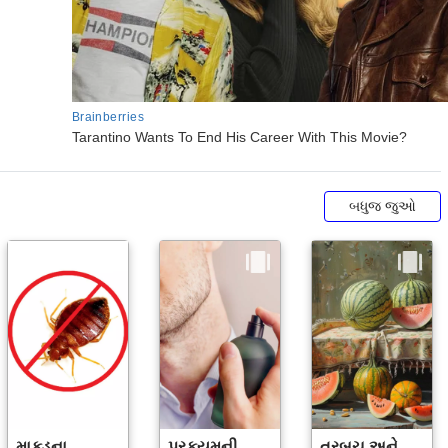
બધુજ જુઓ
માકડના
પરફ્યુમની
તરબૂચ અને