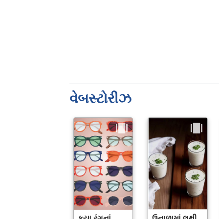
વેબસ્ટોરીઝ
કયા રંગનાં
ઉનાળામાં લૂથી