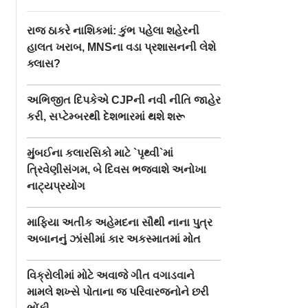
રાજ ઠાકરે નાશિકમાં: કુંભ પહેલા શહેરની
હાલત ખરાબ, MNSના વડા પ્રશાસનની લેશે
ક્લાસ?
અભિજીત દિપકેએ CJPની નવી નીતિ જાહેર
કરી, સપ્ટેમ્બરથી દેશભારમાં થશે શરૂ
મુંબઈના કલારસિકો માટે `પૃથ્વી`માં
ત્રિવેણીસંગમ, બે દિવસ ભજવાશે અનોખા
નાટ્યપ્રયોગ
માફિયા અતીક અહેમદના સૌથી નાના પુત્ર
અબાનનું ઝાંસીમાં કાર અકસ્માતમાં મોત
વિક્રોલીમાં મોટે અવાજે ગીત વગાડવાને
મામલે શખ્સે પોતાના જ પરિવારજનોને છરી