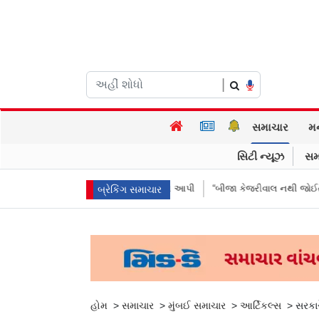
|
સમાચાર
મ
સિટી ન્યૂઝ
સમ
 મોકલાવ્યા પણ હાજરી ન આપી
“બીજા કેજરીવાલ નથી જોઈતા”: CJPના અભિજીત 
બ્રેકિંગ સમાચાર
હોમ
>
સમાચાર
>
મુંબઈ સમાચાર
>
આર્ટિકલ્સ
>
સરકાર