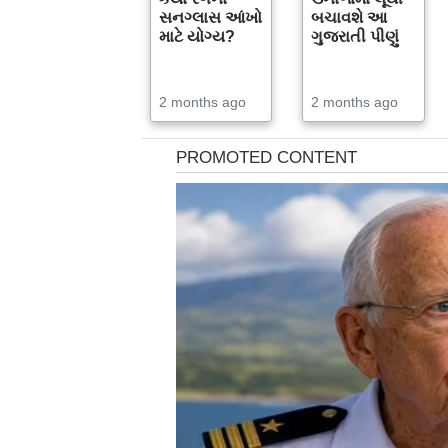
સનગ્લાસ આંખો
બચાવશે આ
માટે યોગ્ય?
ગુજરાતી પીણું
2 months ago
2 months ago