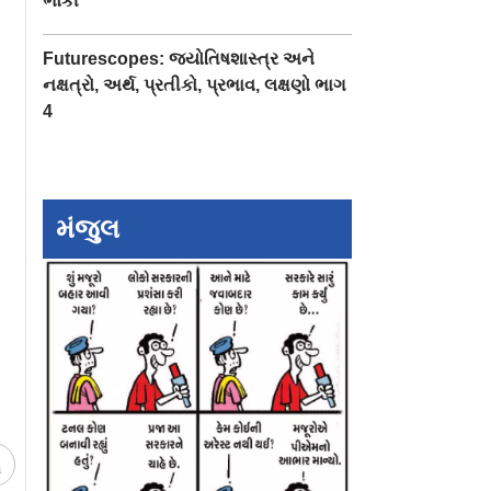
ભોંકી
Futurescopes: જ્યોતિષશાસ્ત્ર અને
નક્ષત્રો, અર્થ, પ્રતીકો, પ્રભાવ, લક્ષણો ભાગ
4
મંજુલ
 મારપીટ
આકાશમાંથી ઊતર્યા
`તહેલકા`ના એડિટ
ના
અમેરિકન અને NSGના
તરુણ તેજપાલ દોષિ
બોમ્બે HCની
કમાન્ડો
૨૦૧૩માં જુનિયર
રિપોર્ટરનો કર્યો હતો
બળાત્કાર
ચ