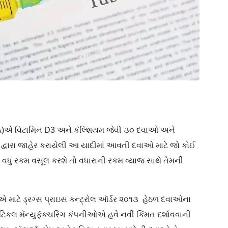
PPA)એ વિટામિન D3 અને કૅલ્શિયમ જેવી ૩૦ દવાઓ અને
PPA દ્વારા જાહેર કરાયેલી આ યાદીમાં આવતી દવાઓ માટે જો કોઈ
ં વધુ રકમ વસૂલ કરશે તો વધારાની રકમ વ્યાજ સાથે તેમની
.
 માટે ડ્રગ્સ પ્રાઇસ કન્ટ્રોલ ઑર્ડર ૨૦૧૩ હેઠળ દવાઓના
ુટિકલ મૅન્યુફૅક્ચરિંગ કંપનીઓએ હવે નવી કિંમત દર્શાવવાની