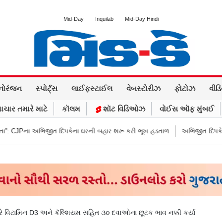
Mid-Day
Inquilab
Mid-Day Hindi
નોરંજન
સ્પોર્ટ્સ
લાઈફસ્ટાઈલ
વેબસ્ટોરીઝ
ફોટોઝ
વીડ
ાચાર તમારે માટે
કૉલમ
શૉટ વિડિઓઝ
વોઈસ ઑફ મુંબઈ
દિપકેના ઘરની બહાર શરૂ કરી ભૂખ હડતાળ
અભિજીત દિપકેએ CJPની નવી નીતિ જાહ
ે વિટામિન D3 અને કૅલ્શિયમ સહિત ૩૦ દવાઓના છૂટક ભાવ નક્કી કર્યા