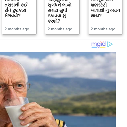
ત્રાસથી કઈ
સુગંધને લાંબો
શક્કરટેટી
રીતે છુટકારો
સમય સુધી
ખાવાથી નુકસાન
મેળવવો?
ટકાવવા શું
થાય?
કરશો?
2 months ago
2 months ago
2 months ago