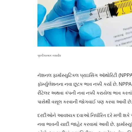
પ્રતીકાત્મક તસવીર
નૅશનલ ફાર્માસ્યુટિકલ પ્રાઇસિંગ ઑથોરિટી (N
ફૉર્મ્યુલેશનના નવા છૂટક ભાવ નક્કી કર્યા છે. N
રીટેલર અથવા કંપની નવા નક્કી કરાયેલા ભાવ કરતા
પાસેથી વસૂલ કરવાની જોગવાઈ પણ કરવા આવી છે
દરદીઓને આવશ્યક દવાઓ નિર્ધારિત દરે મળી શકે એ
નવા ભાવની યાદી જાહેર કરવામાં આવી છે. ફાર્માસ્ય