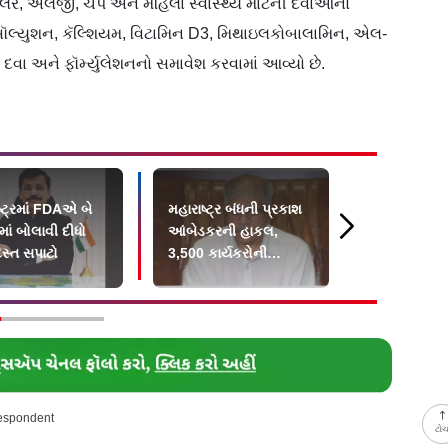
િલર, ઍલર્જી, ચેપ અને મહિલા સ્વાસ્થ્ય માટેની દવાઓનો
ૉલ્યુશન, કૅલ્શિયમ, વિટામિન D3, મિથાઇલકોબાલામિન, એલ-
દવા અને ફૉર્મ્યુલેશનનો સમાવેશ કરવામાં આવ્યો છે.
્ટ્રમાં FDAએ બે
મહારાષ્ટ્ર બંધની પ્રકાશ
ડૉક્ટરો સાથે
ાં બોલાવી દીધો
આંબેડકરની હાકલ,
કેસમાં શિવસે
્ત સપાટો
3,500 કાર્યકરોની
કોર્પોરેટરને 
અટકાયતનો કર્યો દાવો
ફટકાર
respondent
ટો