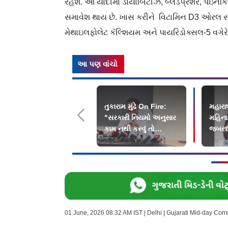
રહેશે. આ યાદીમાં ડાયાબિટીઝ, બ્લડપ્રેશર, પેઇનક
સમાવેશ થાય છે. ખાસ કરીને વિટામિન D3 ઓરલ સ
મેથાઇલફોલેટ કૅલ્શિયમ અને પાયરિડોક્સલ-5 વગેરે 
આ પણ વાંચો
તુકારામ મુંઢે On Fire:
મહારાષ
"સરકારી નિયમો અનુસાર
મહિનામ
કામ નથી કરવું તો
જબરદસ
રાજીનામું આપી દો"
01 June, 2026 08:32 AM IST | Delhi | Gujarati Mid-day Cor