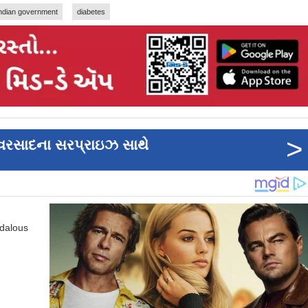
indian government
diabetes
>
 વરસાદના સરપ્રાઇઝ સાથે