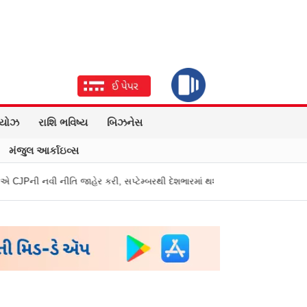
િયોઝ
રાશિ ભવિષ્ય
બિઝનેસ
મંજુલ આર્કાઇવ્સ
ેર કરી, સપ્ટેમ્બરથી દેશભારમાં થશે શરૂ
તુકારામ મુંઢે On Fire: "સરકારી નિ