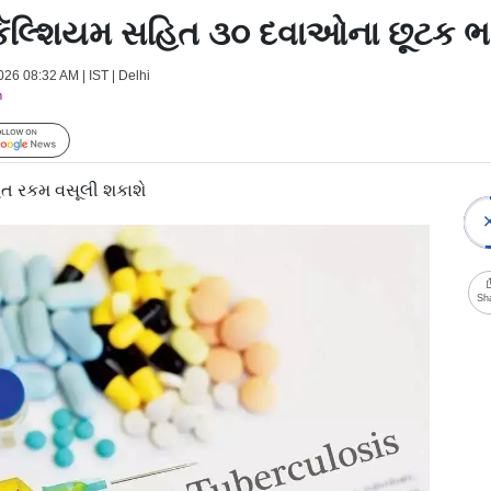
ૅલ્શિયમ સહિત ૩૦ દવાઓના છૂટક ભાવ 
026 08:32 AM | IST | Delhi
m
Follow Us
હિત રકમ વસૂલી શકાશે
Sh