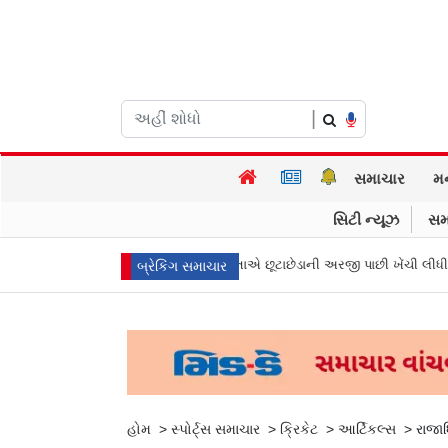
|
સમાચાર
મ
સિટી ન્યૂઝ
સમ
ા મુખ્ય પ્રધાન વિજયની પત્ની સંગીતાએ છૂટાછેડાની અરજી પાછી ખેંચી લીધી, કેસ બં
બ્રેકિંગ સમાચાર
હોમ
>
સ્પોર્ટ્સ સમાચાર
>
ક્રિકેટ
>
આર્ટિકલ્સ
>
રાજા