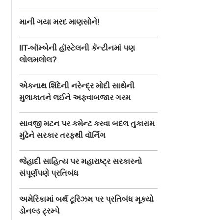
માની ગયા મરદ માણસોને!
IIT-બૉમ્બેની હૉસ્ટેલની કૅન્ટીનમાં પણ
લોલમલોલ?
એકનાથ શિંદેની નરેન્દ્ર મોદી સાથેની
મુલાકાતને લઈને અફવાબજાર ગરમ
સાવજી મટન પર કમેન્ટ કરવા બદલ તુકારામ
મુંઢેને સરકાર તરફથી વૉર્નિંગ
જેહાદી સાહિત્ય પર મહારાષ્ટ્ર સરકારનો
સંપૂર્ણપણે પ્રતિબંધ
અમેરિકામાં બર્થ ટૂરિઝમ પર પ્રતિબંધ મૂક્યો
ડોનલ્ડ ટ્રમ્પે