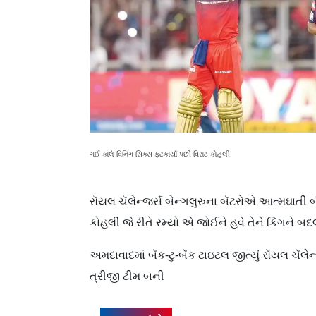
ગઈ કાલે વિનિંગ સિક્સ ફટકાર્યા પછી વિરાટ કોહલી.
રૉયલ ચૅલેન્જર્સ બેન્ગલુરુના બૅટરોએ આત્મઘાતી બ
કોહલી જે રીતે રમ્યો એ જોઈને હવે તેને કિંગને 
અમદાવાદમાં બૅક-ટુ-બૅક ટાઇટલ જીત્યું રૉયલ ચૅલેન્
ત્રીજી ટીમ બની