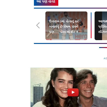
આ પણ વાંચો
ઉત્તરાખંડમાં પોતાનું ઘર
આજથી
બનાવવું છે રિષભ પંતને
પ્રીમ
પણ...., પોસ્ટમાં શૅર કરી
સીઝનન
તકલીફ
A