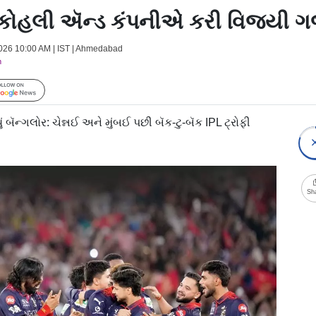
 કોહલી ઍન્ડ કંપનીએ કરી વિજયી ગર
2026 10:00 AM | IST | Ahmedabad
m
Follow Us
બૅન્ગલોર: ચેન્નઈ અને મુંબઈ પછી બૅક-ટુ-બૅક IPL ટ્રોફી
Sh