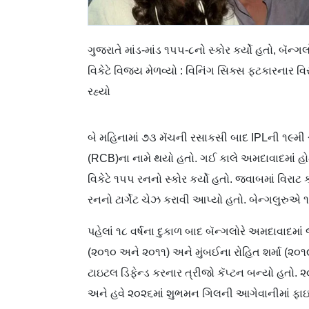
ગુજરાતે માંડ-માંડ ૧૫૫-૮નો સ્કોર કર્યો હતો, બૅ
વિકેટે વિજય મેળવ્યો : વિનિંગ સિક્સ ફટકારનાર 
રહ્યો
બે મહિનામાં ૭૩ મૅચની રસાકસી બાદ IPLની ૧૯મી સ
(RCB)ના નામે થયો હતો. ગઈ કાલે અમદાવાદમાં હોમ 
વિકેટે ૧૫૫ રનનો સ્કોર કર્યો હતો. જવાબમાં વિરાટ
રનનો ટાર્ગેટ ચેઝ કરાવી આપ્યો હતો. બેન્ગલુરુએ 
પહેલાં ૧૮ વર્ષના દુકાળ બાદ બૅન્ગલોરે અમદાવાદમાં
(૨૦૧૦ અને ૨૦૧૧) અને મુંબઈના રોહિત શર્મા (૨૦
ટાઇટલ ડિફેન્ડ કરનાર ત્રીજો કૅપ્ટન બન્યો હતો. ૨
અને હવે ૨૦૨૬માં શુભમન ગિલની આગેવાનીમાં ફાઇ