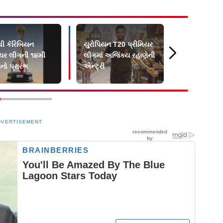
 કૅરિબિયન
યુરોપિયન T20 પ્રીમિયર
વન-ડે વર્લ્ડ
િયર લીગની ૧૪મી
લીગમાં અજિંક્ય રહાણેની
યજમાનો વચ્ચ
ો પ્રારંભ
એન્ટ્રી
T20 ત્રિકો
DVERTISEMENT