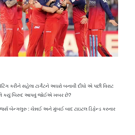
ૅટિંગ કરીને સહેલા ટાર્ગેટને અઘરો બનાવી દીધો એ પછી વિરાટ
બદલે કયું બિરુદ આપવું જોઈએ ખબર છે?
જર્સ બેન્ગલુરુ : ચેન્નઈ અને મુંબઈ બાદ ટાઇટલ ડિફેન્ડ કરનાર