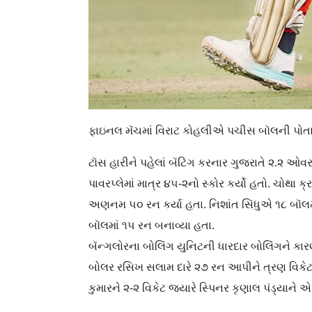
ફાઇનલ મૅચમાં વિરાટ કોહલીએ પચીસ બૉલની પોતાની 
ટૉસ હારીને પહેલાં બૅટિંગ કરનાર ગુજરાતે ૨.૨ ઓ
પાવરપ્લેમાં માત્ર ૪૫-૨નો સ્કોર કર્યો હતો. ચોથા ક્
અણનમ ૫૦ રન કર્યા હતા. નિશાંત સિંધુએ ૧૮ બૉલ
બૉલમાં ૧૫ રન બનાવ્યા હતા.
બૅન્ગલોરના બોલિંગ યુનિટની ધારદાર બોલિંગને કા
બોલર રસિખ સલામ દારે ૨૭ રન આપીને ત્રણ વિકેટ 
કુમારને ૨-૨ વિકેટ જ્યારે સ્પિનર કૃણાલ પંડ્યાને