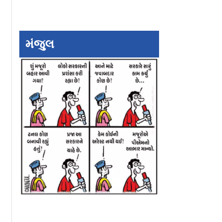
મંજુલ
 કપના
Sri Lanka vs India ની
છેલ્લાં બે વર્ષના ખર
ે રમાશે
ટૅસ્ટ મૅચ ફ્રી ફ્રી ફ્રી!
ટેસ્ટ પ્રદર્શન પર રહ
ણીય સિરીઝ
શ્રીલંકા ક્રિકેટ બોર્ડની
નિવેદન
જાહેરાત