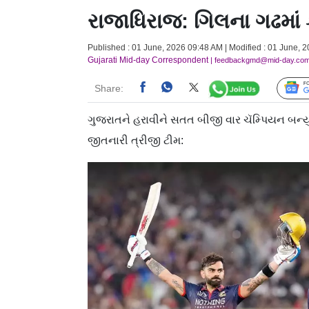
રાજાધિરાજ: ગિલના ગઢમાં
Published : 01 June, 2026 09:48 AM | Modified : 01 June, 
Gujarati Mid-day Correspondent
| feedbackgmd@mid-day.co
Share:
ગુજરાતને હરાવીને સતત બીજી વાર ચૅમ્પિયન બન્યું 
જીતનારી ત્રીજી ટીમ: