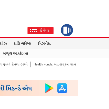
િયોઝ
રાશિ ભવિષ્ય
બિઝનેસ
મંજુલ આર્કાઇવ્સ
નલ્ડ ટ્રમ્પે
Health Funda: મહારાષ્ટ્રમાં શાળાની બહાર જંક ફૂડ બૅન! બાળકોના સ્