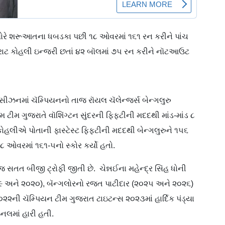
ન્ગલોરે શરૂઆતના ધબડકા પછી ૧૮ ઓવરમાં ૧૬૧ રન કરીને પાંચ
વિરાટ કોહલી ઇન્જરી છતાં ૪૨ બૉલમાં ૭૫ રન કરીને નૉટઆઉટ
ીઝનમાં ચૅમ્પિયનનો તાજ રૉયલ ચૅલેન્જર્સ બેન્ગલુરુ
ટીમ ગુજરાતે વૉશિંગ્ટન સુંદરની ફિફ્ટીની મદદથી માંડ-માંડ ૮
 કોહલીએ પોતાની ફાસ્ટેસ્ટ ફિફ્ટીની મદદથી બેન્ગલુરુને ૧૫૬
૧૮ ઓવરમાં ૧૬૧-૫નો સ્કોર કર્યો હતો.
 જ સતત બીજી ટ્રોફી જીતી છે. ચેન્નઈના મહેન્દ્ર સિંહ ધોની
૧૯ અને ૨૦૨૦), બૅન્ગલોરનો રજત પાટીદાર (૨૦૨૫ અને ૨૦૨૬)
૦૨૨ની ચૅમ્પિયન ટીમ ગુજરાત ટાઇટન્સ ૨૦૨૩માં હાર્દિક પંડ્યા
નલમાં હારી હતી.