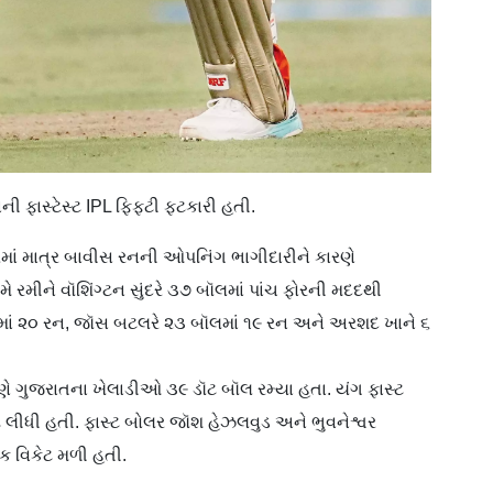
ફાસ્ટેસ્ટ IPL ફિફ્ટી ફટકારી હતી.
વરમાં માત્ર બાવીસ રનની ઓપનિંગ ભાગીદારીને કારણે
રમે રમીને વૉશિંગ્ટન સુંદરે ૩૭ બૉલમાં પાંચ ફોરની મદદથી
માં ૨૦ રન, જૉસ બટલરે ૨૩ બૉલમાં ૧૯ રન અને અરશદ ખાને ૬
રણે ગુજરાતના ખેલાડીઓ ૩૯ ડૉટ બૉલ રમ્યા હતા. યંગ ફાસ્ટ
લીધી હતી. ફાસ્ટ બોલર જૉશ હેઝલવુડ અને ભુવનેશ્વર
 એક વિકેટ મળી હતી.