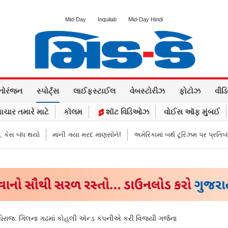
Mid-Day
Inquilab
Mid-Day Hindi
નોરંજન
સ્પોર્ટ્સ
લાઈફસ્ટાઈલ
વેબસ્ટોરીઝ
ફોટોઝ
વીડ
ાચાર તમારે માટે
કૉલમ
શૉટ વિડિઓઝ
વોઈસ ઑફ મુંબઈ
ધ થયો
માની ગયા મરદ માણસોને!
અમેરિકામાં બર્થ ટૂરિઝમ પર પ્રતિબંધ મૂક્યો ડો
ધિરાજ: ગિલના ગઢમાં કોહલી ઍન્ડ કંપનીએ કરી વિજયી ગર્જના