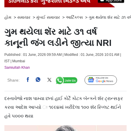
હોમ
>
સમાચાર
>
મુંબઈ સમાચાર
>
આર્ટિકલ્સ
>
ગુમ થયેલા શૅર માટે ૩૧ વર
ગુમ થયેલા શૅર માટે ૩૧ વર્ષ
કાનૂની જંગ લડીને જીત્યા NRI
Published : 01 June, 2026 09:59 AM | Modified : 01 June, 2026 10:01 AM |
IST | Mumbai
Samiullah Khan
Share:
Follow Us
દસ્તાવેજો નાશ પામ્યા છતાં હાઈ કોર્ટે કોટક બૅન્કને શૅર ટ્રાન્સફર
કરવા આદેશ આપ્યો ઃ ૧૯૯૪માં ખરીદેલા ૧૦૦ શૅર સ્પ્લિટ થઈને
હવે ૫૦૦૦ થયા