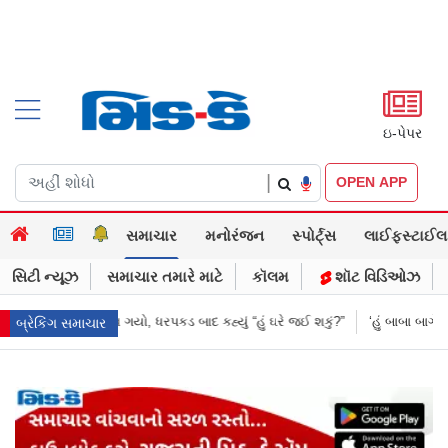
ઇ-પેપર
|
OPEN APP
સમાચાર
મનોરંજન
સ્પોર્ટ્સ
લાઈફસ્ટાઈલ
સિટી ન્યૂઝ
સમાચાર તમારે માટે
કૉલમ
શૉટ વિડિઓઝ
ં ઘરે જઈ શકું?”
‘હું બાબા બાગેશ્વર નથી...’: IIT દિલ્હીમાં વિદ્યાર્થીઓ સાથે PM મ
બ્રેકિંગ સમાચાર