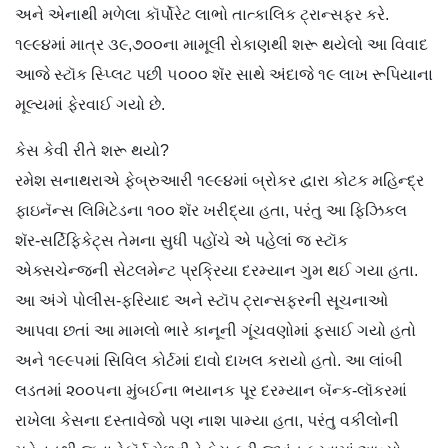
અને એનાથી મળેલા કૉર્પોરેટ લાભો તાત્કાલિક ટ્રાન્સફર કરે.
૧૯૯૪માં માત્ર ૩૯,૭૦૦ના મામૂલી રોકાણથી શરૂ થયેલો આ વિવાદ
આજે સ્ટૉક સ્પ્લિટ પછી ૫૦૦૦ શૅર સાથે અંદાજે ૧૯ લાખ રૂપિયાના
મૂલ્યમાં ફેરવાઈ ગયો છે.
કેસ કેવી રીતે શરૂ થયો?
રમેશ સનાથરાએ ફેબ્રુઆરી ૧૯૯૪માં બ્રોકર દ્વારા કોટક મહિન્દ્ર
ફાઇનૅન્સ લિમિટેડના ૧૦૦ શૅર ખરીદ્યા હતા, પરંતુ આ ફિઝિકલ
શૅર-સર્ટિફિકેટ્સ તેમના સુધી પહોંચે એ પહેલાં જ સ્ટૉક
એક્સચેન્જની સેટલમેન્ટ પ્રક્રિયા દરમ્યાન ગુમ થઈ ગયા હતા.
આ અંગે પોલીસ-ફરિયાદ અને સ્ટૉપ ટ્રાન્સફરની સૂચનાઓ
આપવા છતાં આ મામલો ભારે કાનૂની ગૂંચવણોમાં ફસાઈ ગયો હતો
અને ૧૯૯૫માં સિવિલ કોર્ટમાં દાવો દાખલ કરાયો હતો. આ લાંબી
લડતમાં ૨૦૦૫ના મુંબઈના ભયાનક પૂર દરમ્યાન બૅન્ક-લૉકરમાં
રાખેલા કેસના દસ્તાવેજો પણ નાશ પામ્યા હતા, પરંતુ વકીલોની