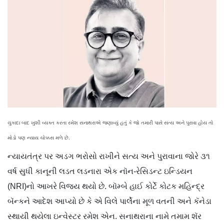
ચુકાદા બાદ ખુશી વ્યક્ત કરતા રમેશ સનાથરાએ જણાવ્યું હતું કે જો તમારી પાસે સત્ય અને પુરાવા હોય તો
મોડો પણ ન્યાય ચોક્કસ મળે છે.
ન્યાયતંત્ર પર અડગ ભરોસો રાખીને સત્ય અને પુરાવાના જોરે ૩૧
વર્ષ સુધી કાનૂની લડત લડનારા એક નૉન-રેસિડન્ટ ઇન્ડિયન
(NRI)નો આખરે વિજય થયો છે. બૉમ્બે હાઈ કોર્ટે કોટક મહિન્દ્ર
બૅન્કને આદેશ આપ્યો છે કે એ વિલે પાર્લેના મૂળ વતની અને કૅનેડા
સ્થાયી થયેલા ઇન્વેસ્ટર રમેશ એન. સનાથરાના નામે તમામ શૅર