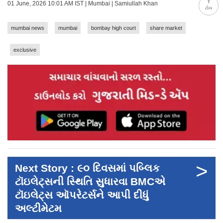
01 June, 2026 10:01 AM IST | Mumbai | Samiullah Khan
ટોચ
mumbai news
mumbai
bombay high court
share market
exclusive
>
Next Story : ૯૦ દિવસમાં પબ્લિક
ટૉઇલેટ્સની સ્થિતિ સુધારવા BMCએ
ટૉઇલેટ્સ ઑપરેટર્સને આપી દીધું
અલ્ટીમેટમ