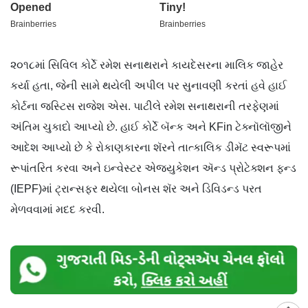
૨૦૧૮માં સિવિલ કોર્ટે રમેશ સનાથરાને કાયદેસરના માલિક જાહેર
કર્યા હતા, જેની સામે થયેલી અપીલ પર સુનાવણી કરતાં હવે હાઈ
કોર્ટના જસ્ટિસ રાજેશ એસ. પાટીલે રમેશ સનાથરાની તરફેણમાં
અંતિમ ચુકાદો આપ્યો છે. હાઈ કોર્ટે બૅન્ક અને KFin ટેક્નૉલૉજીને
આદેશ આપ્યો છે કે રોકાણકારના શૅરને તાત્કાલિક ડીમૅટ સ્વરૂપમાં
રૂપાંતરિત કરવા અને ઇન્વેસ્ટર એજ્યુકેશન ઍન્ડ પ્રોટેક્શન ફન્ડ
(IEPF)માં ટ્રાન્સફર થયેલા બોનસ શૅર અને ડિવિડન્ડ પરત
મેળવવામાં મદદ કરવી.