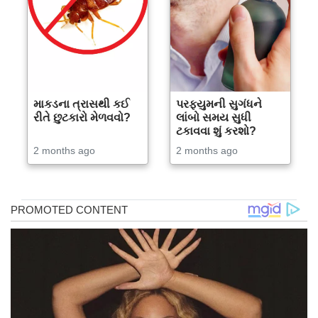
માકડના ત્રાસથી કઈ
પરફ્યુમની સુગંધને
રીતે છુટકારો મેળવવો?
લાંબો સમય સુધી
ટકાવવા શું કરશો?
2 months ago
2 months ago