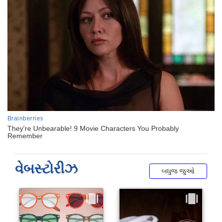
વેબસ્ટોરીઝ
બધુજ જુઓ