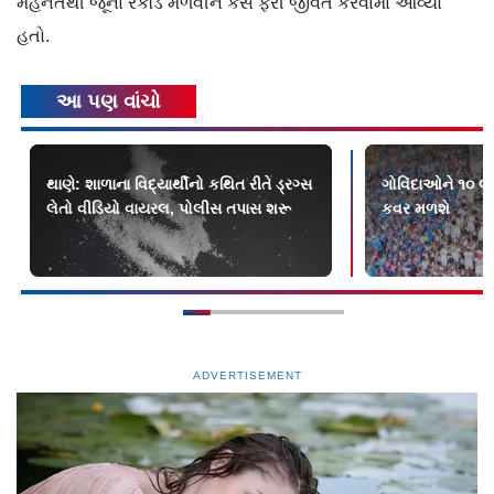
મહેનતથી જૂના રેકૉર્ડ મેળવીને કેસ ફરી જીવંત કરવામાં આવ્યો
હતો.
આ પણ વાંચો
થાણે: શાળાના વિદ્યાર્થીનો કથિત રીતે ડ્રગ્સ
ગોવિંદાઓને ૧૦ લા
લેતો વીડિયો વાયરલ, પોલીસ તપાસ શરૂ
કવર મળશે
ADVERTISEMENT