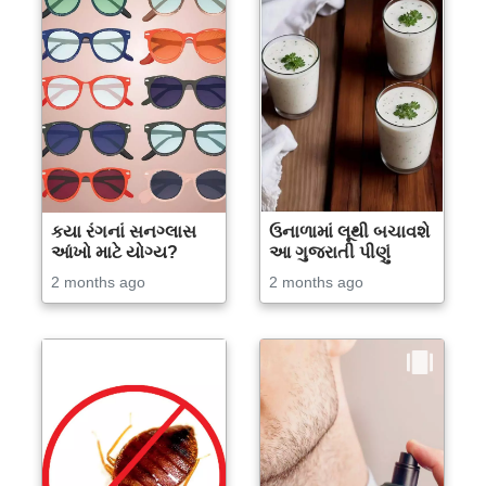
કયા રંગનાં સનગ્લાસ
ઉનાળામાં લૂથી બચાવશે
આંખો માટે યોગ્ય?
આ ગુજરાતી પીણું
2 months ago
2 months ago