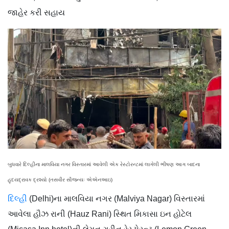
જાહેર કરી સહાય
બુધવારે દિલ્હીના માલવિયા નગર વિસ્તારમાં આવેલી એક રેસ્ટોરન્ટમાં લાગેલી ભીષણ આગ બાદના
હૃદયદ્રાવક દ્રશ્યો (તસવીર સૌજન્યઃ એએનઆઇ)
દિલ્હી
(Delhi)ના માલવિયા નગર (Malviya Nagar) વિસ્તારમાં
આવેલા હૌઝ રાની (Hauz Rani) સ્થિત મિકાસા ઇન હોટેલ