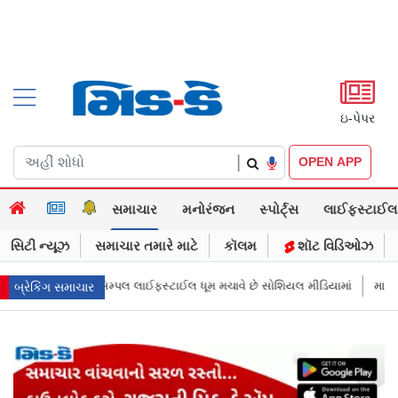
ઇ-પેપર
|
OPEN APP
સમાચાર
મનોરંજન
સ્પોર્ટ્સ
લાઈફસ્ટાઈલ
સિટી ન્યૂઝ
સમાચાર તમારે માટે
કૉલમ
શૉટ વિડિઓઝ
મ મચાવે છે સોશિયલ મીડિયામાં
માર્ક ઝુકરબર્ગે માની Metaની ભૂલ, ચાઈલ્ડ અબ્યૂ
બ્રેકિંગ સમાચાર