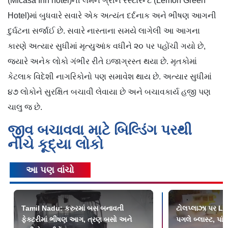
(Micasa Inn hotel)ની લેમન ગ્રીન રેસ્ટોરન્ટ (Lemon Green
Hotel)માં બુધવારે સવારે એક અત્યંત દર્દનાક અને ભીષણ આગની
દુર્ઘટના સર્જાઈ છે. સવારે નાસ્તાના સમયે લાગેલી આ આગના
કારણે અત્યાર સુધીમાં મૃત્યુઆંક વધીને ૨૦ પર પહોંચી ગયો છે,
જ્યારે અનેક લોકો ગંભીર રીતે ઇજાગ્રસ્ત થયા છે. મૃતકોમાં
કેટલાક વિદેશી નાગરિકોનો પણ સમાવેશ થાય છે. અત્યાર સુધીમાં
૪૭ લોકોને સુરક્ષિત બચાવી લેવાયા છે અને બચાવકાર્ય હજી પણ
ચાલુ જ છે.
જીવ બચાવવા માટે બિલ્ડિંગ પરથી
નીચે કૂદ્યા લોકો
આ પણ વાંચો
Tamil Nadu: કરુરમાં બસ બનાવતી
ટોલપ્લાઝા પર LP
ફેક્ટરીમાં ભીષણ આગ, ત્રણ બસો અને
પગલે બ્લાસ્ટ, પાં