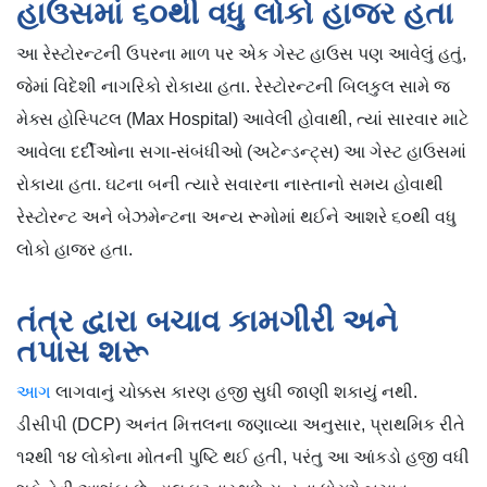
હાઉસમાં ૬૦થી વધુ લોકો હાજર હતા
આ રેસ્ટોરન્ટની ઉપરના માળ પર એક ગેસ્ટ હાઉસ પણ આવેલું હતું,
જેમાં વિદેશી નાગરિકો રોકાયા હતા. રેસ્ટોરન્ટની બિલકુલ સામે જ
મેક્સ હોસ્પિટલ (Max Hospital) આવેલી હોવાથી, ત્યાં સારવાર માટે
આવેલા દર્દીઓના સગા-સંબંધીઓ (અટેન્ડન્ટ્સ) આ ગેસ્ટ હાઉસમાં
રોકાયા હતા. ઘટના બની ત્યારે સવારના નાસ્તાનો સમય હોવાથી
રેસ્ટોરન્ટ અને બેઝમેન્ટના અન્ય રૂમોમાં થઈને આશરે ૬૦થી વધુ
લોકો હાજર હતા.
તંત્ર દ્વારા બચાવ કામગીરી અને
તપાસ શરૂ
આગ
લાગવાનું ચોક્કસ કારણ હજી સુધી જાણી શકાયું નથી.
ડીસીપી (DCP) અનંત મિત્તલના જણાવ્યા અનુસાર, પ્રાથમિક રીતે
૧૨થી ૧૪ લોકોના મોતની પુષ્ટિ થઈ હતી, પરંતુ આ આંકડો હજી વધી