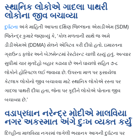
સ્થાનિક લોકોએ ગાદલા પાથરી
લોકોના જીવ બચાવ્યા
દુર્ઘટના
અંગે માહિતી આપતા દક્ષિણ જિલ્લાના એસડીએમ (SDM)
જિતેન્દ્ર કુમારે જણાવ્યું કે, ‘કોલ મળતાની સાથે જ અમે
ડીડીએમએ (DDMA) સેલને એક્ટિવ કરી દીધો હતો. ઇમારતના
ગ્રાઉન્ડ ફ્લોર અને બેઝમેન્ટમાં રેસ્ટોરન્ટ ચાલી રહ્યું હતું. અત્યાર
સુધીમાં ચાર મૃતદેહો બહાર કઢાયા છે અને ઘાયલો સહિત ૭-૮
લોકોને હોસ્પિટલ લઈ જવાયા છે. ઉપરના માળ પર ફસાયેલા
કેટલાક લોકોનો જીવ બચાવવા માટે સ્થાનિક લોકોએ રસ્તા પર
ગાદલા પાથરી દીધા હતા, જેના પર કૂદીને લોકોએ પોતાના જીવ
બચાવ્યા છે.’
વડાપ્રધાન નરેન્દ્ર મોદીએ માલવિયા
નગર અકસ્માત અંગે દુઃખ વ્યક્ત કર્યું
દિલ્હીના માલવિયા નગરમાં લાગેલી ભયાનક આગની દુર્ઘટના પર