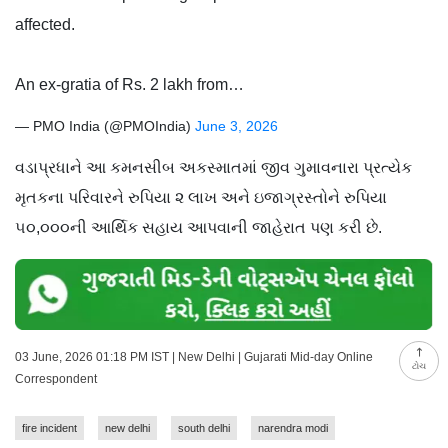
affected.
An ex-gratia of Rs. 2 lakh from…
— PMO India (@PMOIndia)
June 3, 2026
વડાપ્રધાને આ કમનસીબ અકસ્માતમાં જીવ ગુમાવનારા પ્રત્યેક
મૃતકના પરિવારને રુપિયા ૨ લાખ અને ઇજાગ્રસ્તોને રુપિયા
૫૦,૦૦૦ની આર્થિક સહાય આપવાની જાહેરાત પણ કરી છે.
03 June, 2026 01:18 PM IST | New Delhi | Gujarati Mid-day Online
ટોચ
Correspondent
fire incident
new delhi
south delhi
narendra modi