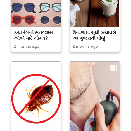
કયા રંગનાં સનગ્લાસ
ઉનાળામાં લૂથી બચાવશે
આંખો માટે યોગ્ય?
આ ગુજરાતી પીણું
2 months ago
2 months ago