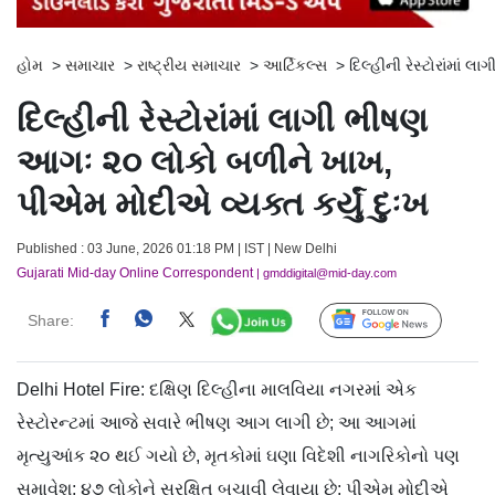
હોમ
>
સમાચાર
>
રાષ્ટ્રીય સમાચાર
>
આર્ટિકલ્સ
>
દિલ્હીની રેસ્ટોરાંમાં
દિલ્હીની રેસ્ટોરાંમાં લાગી ભીષણ
આગઃ ૨૦ લોકો બળીને ખાખ,
પીએમ મોદીએ વ્યક્ત કર્યું દુઃખ
Published : 03 June, 2026 01:18 PM | IST | New Delhi
Gujarati Mid-day Online Correspondent
| gmddigital@mid-day.com
Share:
Follow Us
Delhi Hotel Fire: દક્ષિણ દિલ્હીના માલવિયા નગરમાં એક
રેસ્ટોરન્ટમાં આજે સવારે ભીષણ આગ લાગી છે; આ આગમાં
મૃત્યુઆંક ૨૦ થઈ ગયો છે, મૃતકોમાં ઘણા વિદેશી નાગરિકોનો પણ
સમાવેશ; ૪૭ લોકોને સુરક્ષિત બચાવી લેવાયા છે; પીએમ મોદીએ