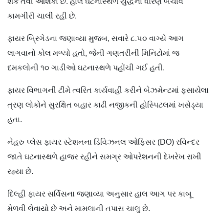
શકે તેવી આશંકા છે. હાલ ઘટનાસ્થળે યુદ્ધના ધોરણે બચાવ
કામગીરી ચાલી રહી છે.
ફાયર બ્રિગેડના જણાવ્યા મુજબ, સવારે ૮.૫૦ વાગ્યે આગ
લાગવાનો કોલ મળ્યો હતો, જેની ગણતરીની મિનિટોમાં જ
દમકલોની ૧૦ ગાડીઓ ઘટનાસ્થળે પહોંચી ગઈ હતી.
ફાયર વિભાગની ટીમે ત્વરિત કાર્યવાહી કરીને બેઝમેન્ટમાં ફસાયેલા
ત્રણ લોકોને સુરક્ષિત બહાર કાઢી નજીકની હોસ્પિટલમાં ખસેડ્યા
હતા.
નેહરુ પ્લેસ ફાયર સ્ટેશનના ડિવિઝનલ ઓફિસર (DO) રવિન્દર
જાતે ઘટનાસ્થળે હાજર રહીને સમગ્ર ઓપરેશનની દેખરેખ રાખી
રહ્યા છે.
દિલ્હી ફાયર સર્વિસના જણાવ્યા અનુસાર હાલ આગ પર કાબૂ
મેળવી લેવાયો છે અને મામલાની તપાસ ચાલુ છે.