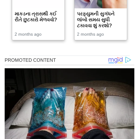
માકડના ત્રાસથી કઈ
પરફ્યુમની સુગંધને
રીતે છુટકારો મેળવવો?
લાંબો સમય સુધી
ટકાવવા શું કરશો?
2 months ago
2 months ago