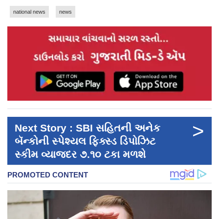
national news
news
>
Next Story : SBI સહિતની અનેક
બૅન્કોની સ્પેશ્યલ ફિક્સ્ડ ડિપોઝિટ
સ્કીમ વ્યાજદર ૭.૧૦ ટકા મળશે