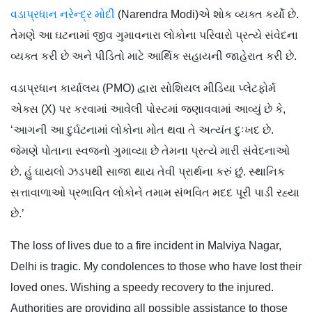
વડાપ્રધાન નરેન્દ્ર મોદી
(Narendra Modi)એ શોક વ્યક્ત કર્યો છે.
તેમણે આ ઘટનામાં જીવ ગુમાવનારા લોકોના પરિવારો પ્રત્યે સંવેદના
વ્યક્ત કરી છે અને પીડિતો માટે આર્થિક સહાયની જાહેરાત કરી છે.
વડાપ્રધાન કાર્યાલય (PMO) દ્વારા સોશિયલ મીડિયા પ્લેટફોર્મ
એક્સ (X) પર કરવામાં આવેલી પોસ્ટમાં જણાવવામાં આવ્યું છે કે,
‘આગની આ દુર્ઘટનામાં લોકોના મોત થવા તે અત્યંત દુઃખદ છે.
જેમણે પોતાના સ્વજનો ગુમાવ્યા છે તેમના પ્રત્યે મારી સંવેદનાઓ
છે. હું ઘાયલો ઝડપથી સાજા થાય તેવી પ્રાર્થના કરું છું. સ્થાનિક
સત્તાવાળાઓ પ્રભાવિત લોકોને તમામ સંભવિત મદદ પૂરી પાડી રહ્યા
છે.’
The loss of lives due to a fire incident in Malviya Nagar,
Delhi is tragic. My condolences to those who have lost their
loved ones. Wishing a speedy recovery to the injured.
Authorities are providing all possible assistance to those