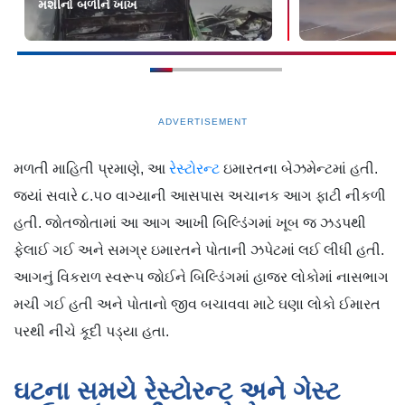
મશીનો બળીને ખાખ
ADVERTISEMENT
મળતી માહિતી પ્રમાણે, આ
રેસ્ટોરન્ટ
ઇમારતના બેઝમેન્ટમાં હતી.
જ્યાં સવારે ૮.૫૦ વાગ્યાની આસપાસ અચાનક આગ ફાટી નીકળી
હતી. જોતજોતામાં આ આગ આખી બિલ્ડિંગમાં ખૂબ જ ઝડપથી
ફેલાઈ ગઈ અને સમગ્ર ઇમારતને પોતાની ઝપેટમાં લઈ લીધી હતી.
આગનું વિકરાળ સ્વરૂપ જોઈને બિલ્ડિંગમાં હાજર લોકોમાં નાસભાગ
મચી ગઈ હતી અને પોતાનો જીવ બચાવવા માટે ઘણા લોકો ઈમારત
પરથી નીચે કૂદી પડ્યા હતા.
ઘટના સમયે રેસ્ટોરન્ટ અને ગેસ્ટ