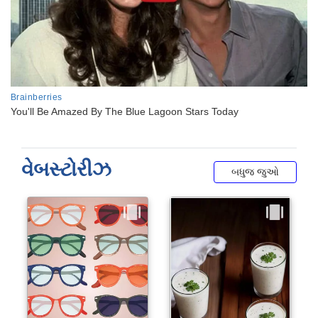
વેબસ્ટોરીઝ
બધુજ જુઓ