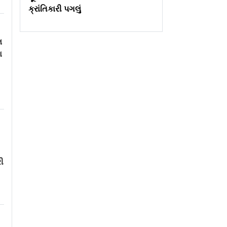
ક્રાંતિકારી પગલું
લ
ા
રી