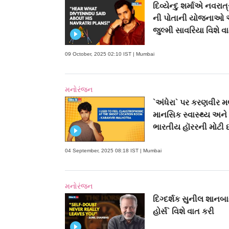
દિવ્યેન્દુ શર્માએ નવરાત
ની પોતાની યોજનાઓ 
જુલ્મી સાવરિયા વિશે વ
09 October, 2025 02:10 IST | Mumbai
મનોરંજન
`અંધેરા` પર કરણવીર મલ
માનસિક સ્વાસ્થ્ય અને
ભારતીય હૉરરની મોટી 
04 September, 2025 08:18 IST | Mumbai
મનોરંજન
દિગ્દર્શક સુનીલ શાનબ
હોર્સ` વિશે વાત કરી