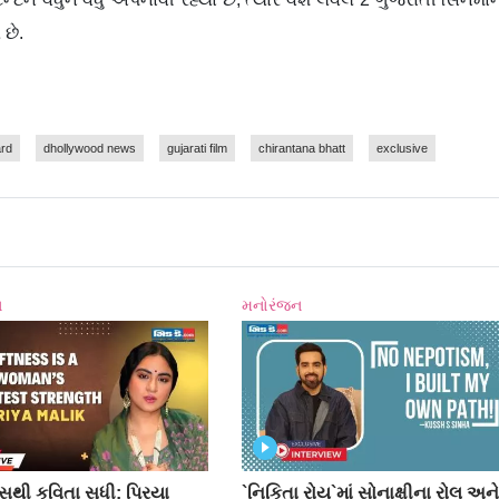
 છે.
ard
dhollywood news
gujarati film
chirantana bhatt
exclusive
ન
મનોરંજન
થી કવિતા સુધી: પ્રિયા
`નિકિતા રોય`માં સોનાક્ષીના રોલ અન