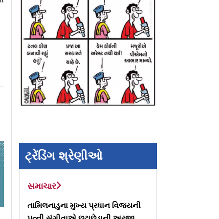
ટ્રેંડિંગ શ્રેણીઓ
સમાચાર
તામિલનાડુના મુખ્ય પ્રધાન વિજયની
ે
પત્ની સંગીતાએ છૂટાછેડાની અરજી