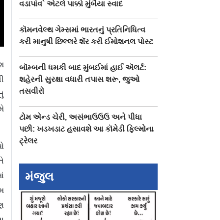
વડાપાંવ` એટલે પાક્કો મુંબૈયા સ્વાદ
કૉમનવેલ્થ ગેમ્સમાં ભારતનું પ્રતિનિધિત્વ
કરી માનુષી છિલ્લરે શૅર કરી ઈમોશનલ પોસ્ટ
વશ
બૉમ્બની ધમકી બાદ મુંબઈમાં હાઈ ઍલર્ટ:
તી
શહેરની સુરક્ષા વધારી તપાસ શરૂ, જુઓ
તસવીરો
ું
મે
ટોમ એન્ડ ચેરી, અસંભાઉઉઉ અને પીધા
પછી: ખડખડાટ હસાવશે આ કૉમેડી ફિલ્મોના
ટ્રેલર
યો
તે
મંજુલ
ાં
ેમ
પણ
ના