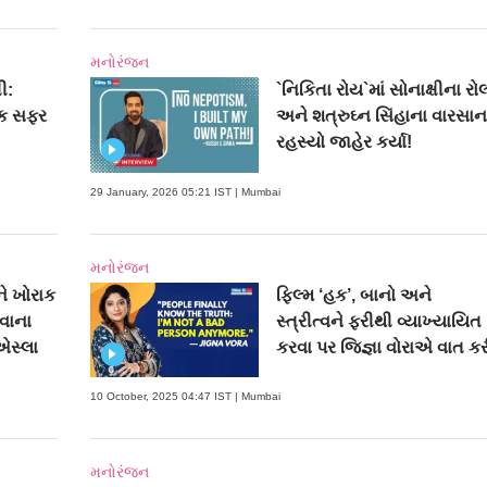
મનોરંજન
ી:
`નિકિતા રોય`માં સોનાક્ષીના રો
િક સફર
અને શત્રુઘ્ન સિંહાના વારસાન
રહસ્યો જાહેર કર્યા!
29 January, 2026 05:21 IST | Mumbai
મનોરંજન
ે ખોરાક
ફિલ્મ ‘હક’, બાનો અને
ડવાના
સ્ત્રીત્વને ફરીથી વ્યાખ્યાયિત
એસ્લા
કરવા પર જિજ્ઞા વોરાએ વાત ક
10 October, 2025 04:47 IST | Mumbai
મનોરંજન