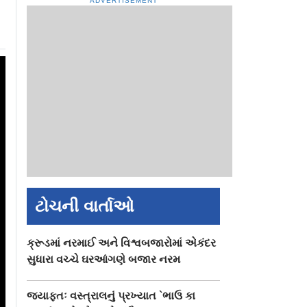
ADVERTISEMENT
ટોચની વાર્તાઓ
ક્રૂડમાં નરમાઈ અને વિશ્વબજારોમાં એકંદર
સુધારા વચ્ચે ઘરઆંગણે બજાર નરમ
જ્યાફતઃ વસ્ત્રાલનું પ્રખ્યાત `ભાઉ કા