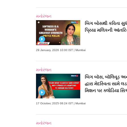
મનોરંજન
બિગ બોસથી કવિતા સુધ
પ્રિયા મલિકની આંતર
29 January, 2026 10:00 IST | Mumbai
મનોરંજન
બિગ બૉસ, બૉલિવૂડ અન
દ્વારા મેદસ્વિતા સામે લ
મિશન પર ક્લોડિયા સિ
17 October, 2025 08:24 IST | Mumbai
મનોરંજન