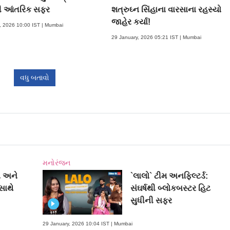
ી આંતરિક સફર
શત્રુઘ્ન સિંહાના વારસાના રહસ્યો
જાહેર કર્યા!
, 2026 10:00 IST | Mumbai
29 January, 2026 05:21 IST | Mumbai
વધુ બતાવો
મનોરંજન
ા અને
`લાલો` ટીમ અનફિલ્ટર્ડ:
સાથે
સંઘર્ષથી બ્લોકબસ્ટર હિટ
સુધીની સફર
29 January, 2026 10:04 IST | Mumbai