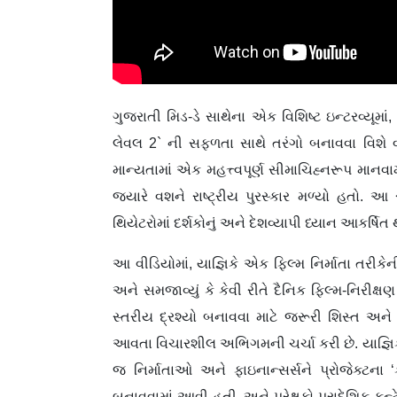
ગુજરાતી મિડ-ડે સાથેના એક વિશિષ્ટ ઇન્ટરવ્યૂમા
લેવલ 2` ની સફળતા સાથે તરંગો બનાવવા વિશે વ
માન્યતામાં એક મહત્ત્વપૂર્ણ સીમાચિહ્નરૂપ માનવામાં
જ્યારે વશને રાષ્ટ્રીય પુરસ્કાર મળ્યો હતો
થિયેટરોમાં દર્શકોનું અને દેશવ્યાપી ધ્યાન આકર્ષિત થ
આ વીડિયોમાં, યાજ્ઞિકે એક ફિલ્મ નિર્માતા તરીકે
અને સમજાવ્યું કે કેવી રીતે દૈનિક ફિલ્મ-નિરીક્ષણ
સ્તરીય દ્રશ્યો બનાવવા માટે જરૂરી શિસ્ત અને પ્
આવતા વિચારશીલ અભિગમની ચર્ચા કરી છે. યાજ્ઞિક
જ નિર્માતાઓ અને ફાઇનાન્સર્સને પ્રોજેક્ટના 
બનાવવામાં આવી હતી, અને પ્રેક્ષકો પ્રાદેશિક કન્ટ