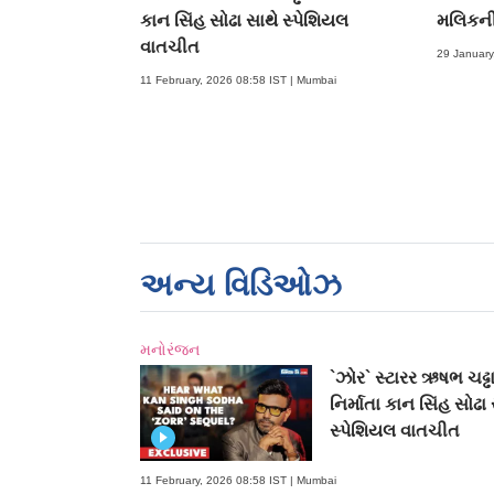
કાન સિંહ સોઢા સાથે સ્પેશિયલ
મલિકન
વાતચીત
29 January
11 February, 2026 08:58 IST | Mumbai
અન્ય વિડિઓઝ
મનોરંજન
`ઝોર` સ્ટારર ઋષભ ચઢ્ઢ
નિર્માતા કાન સિંહ સોઢા 
સ્પેશિયલ વાતચીત
11 February, 2026 08:58 IST | Mumbai