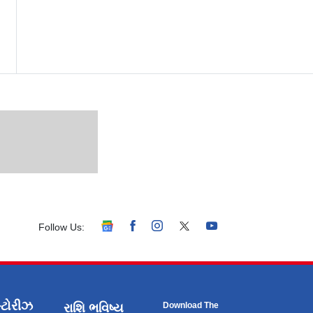
Follow Us:
્ટોરીઝ
Download The
રાશિ ભવિષ્ય