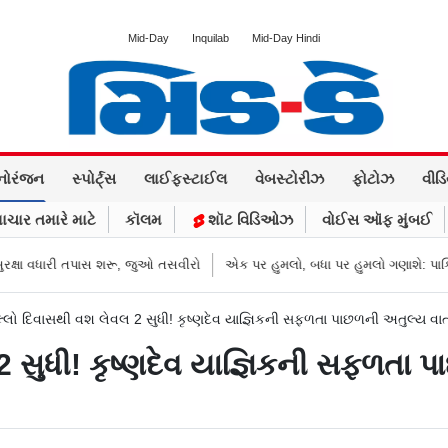
Mid-Day
Inquilab
Mid-Day Hindi
નોરંજન
સ્પોર્ટ્સ
લાઈફસ્ટાઈલ
વેબસ્ટોરીઝ
ફોટોઝ
વીડ
ાચાર તમારે માટે
કૉલમ
શૉટ વિડિઓઝ
વોઈસ ઑફ મુંબઈ
ધારી તપાસ શરૂ, જુઓ તસવીરો
એક પર હુમલો, બધા પર હુમલો ગણાશે: પાકિસ્તાન, સાઉ
લ્લો દિવાસથી વશ લેવલ 2 સુધી! કૃષ્ણદેવ યાજ્ઞિકની સફળતા પાછળની અતુલ્ય વાર્ત
 સુધી! કૃષ્ણદેવ યાજ્ઞિકની સફળતા પા