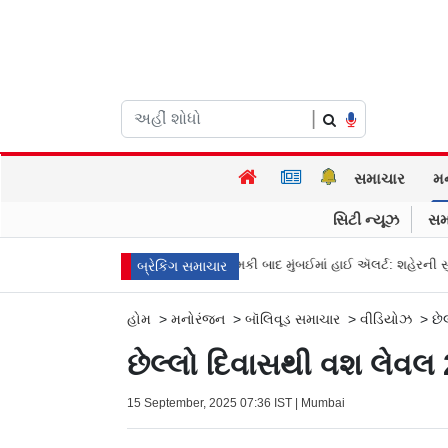
|
સમાચાર
મ
સિટી ન્યૂઝ
સમ
્રીમ કોર્ટનો ઝટકો
બૉમ્બની ધમકી બાદ મુંબઈમાં હાઈ ઍલર્ટ: શહેરની સુરક્ષા વ
બ્રેકિંગ સમાચાર
હોમ
>
મનોરંજન
>
બૉલિવૂડ સમાચાર
>
વીડિયોઝ
>
છે
છેલ્લો દિવાસથી વશ લેવલ 2
15 September, 2025 07:36 IST | Mumbai