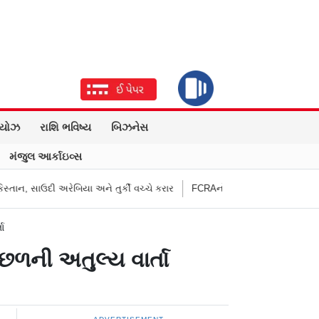
િયોઝ
રાશિ ભવિષ્ય
બિઝનેસ
મંજુલ આર્કાઇવ્સ
દી અરેબિયા અને તુર્કી વચ્ચે કરાર
FCRAનો વિરોધ કરનાર અમેરિકન કૉંગ્રેસમૅન
ા
છળની અતુલ્ય વાર્તા