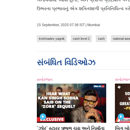
ઉભરતા પ્રભાવનું એક શક્તિશાળી પ્રતિનિધિત્વ કરે
15 September, 2025 07:36 IST | Mumbai
krishnadev yagnik
vash level 2
vash
national aw
સંબંધિત વિડિઓઝ
મનોરંજન
મનોરંજ
`ઝોર` સ્ટારર ઋષભ ચઢ્ઢા અને નિર્માતા
બિગ બોસ