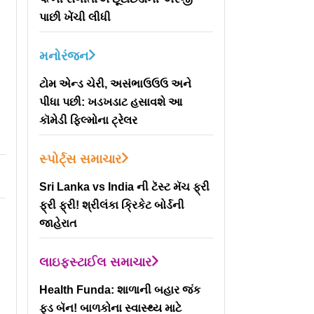
પાછી ખેંચી લીધી
મનોરંજન
ટોમ એન્ડ ચેરી, અસંભાઉઉઉ અને
પીધા પછી: ખડખડાટ હસાવશે આ
કૉમેડી ફિલ્મોના ટ્રેલર
સ્પોર્ટ્સ સમાચાર
Sri Lanka vs India ની ટૅસ્ટ મૅચ ફ્રી
ફ્રી ફ્રી! શ્રીલંકા ક્રિકેટ બોર્ડની
જાહેરાત
લાઇફસ્ટાઈલ સમાચાર
Health Funda: શાળાની બહાર જંક
ફૂડ બૅન! બાળકોના સ્વાસ્થ્ય માટે