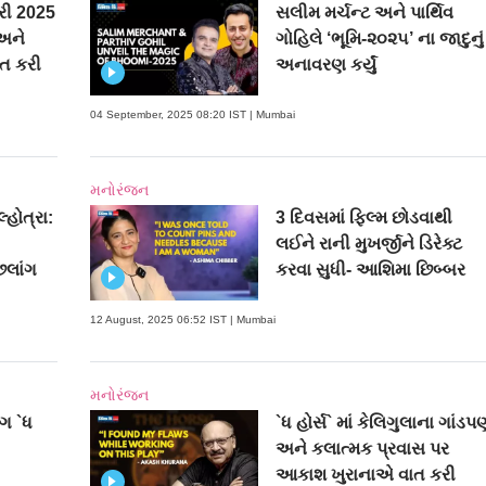
્રી 2025
સલીમ મર્ચન્ટ અને પાર્થિવ
અને
ગોહિલે ‘ભૂમિ-૨૦૨૫’ ના જાદુનું
ાત કરી
અનાવરણ કર્યું
04 September, 2025 08:20 IST | Mumbai
મનોરંજન
્હોત્રા:
3 દિવસમાં ફિલ્મ છોડવાથી
લઈને રાની મુખર્જીને ડિરેક્ટ
છલાંગ
કરવા સુધી- આશિમા છિબ્બર
12 August, 2025 06:52 IST | Mumbai
મનોરંજન
ાગ `ધ
`ધ હોર્સ` માં કેલિગુલાના ગાંડપ
અને કલાત્મક પ્રવાસ પર
આકાશ ખુરાનાએ વાત કરી