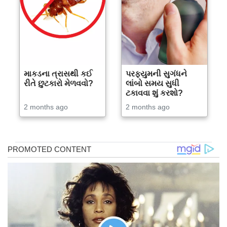
માકડના ત્રાસથી કઈ
પરફ્યુમની સુગંધને
રીતે છુટકારો મેળવવો?
લાંબો સમય સુધી
ટકાવવા શું કરશો?
2 months ago
2 months ago