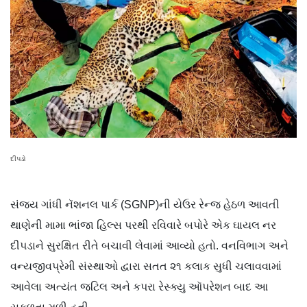
દીપડો
સંજય ગાંધી નૅશનલ પાર્ક (SGNP)ની યેઉર રેન્જ હેઠળ આવતી
થાણેની મામા ભાંજા હિલ્સ પરથી રવિવારે બપોરે એક ઘાયલ નર
દીપડાને સુરક્ષિત રીતે બચાવી લેવામાં આવ્યો હતો. વનવિભાગ અને
વન્યજીવપ્રેમી સંસ્થાઓ દ્વારા સતત ૨૧ કલાક સુધી ચલાવવામાં
આવેલા અત્યંત જટિલ અને કપરા રેસ્ક્યુ ઑપરેશન બાદ આ