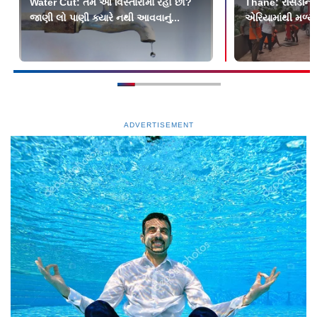
Water Cut: તમે આ વિસ્તારોમાં રહો છો?
Thane: રેસિડેન્શ
જાણી લો પાણી ક્યારે નથી આવવાનું...
એરિયામાંથી મળ્યો 
ADVERTISEMENT