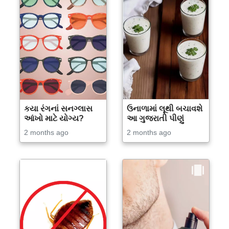
કયા રંગનાં સનગ્લાસ
ઉનાળામાં લૂથી બચાવશે
આંખો માટે યોગ્ય?
આ ગુજરાતી પીણું
2 months ago
2 months ago