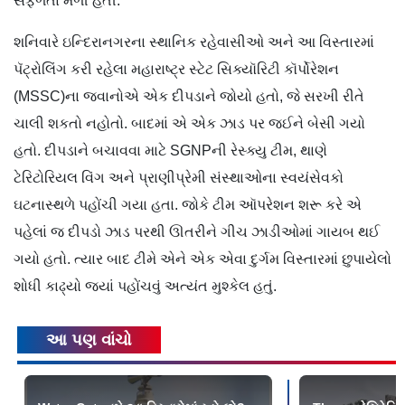
સફળતા મળી હતી.
શનિવારે ઇન્દિરાનગરના સ્થાનિક રહેવાસીઓ અને આ વિસ્તારમાં
પૅટ્રોલિંગ કરી રહેલા મહારાષ્ટ્ર સ્ટેટ સિક્યૉરિટી કૉર્પોરેશન
(MSSC)ના જવાનોએ એક દીપડાને જોયો હતો, જે સરખી રીતે
ચાલી શકતો નહોતો. બાદમાં એ એક ઝાડ પર જઈને બેસી ગયો
હતો. દીપડાને બચાવવા માટે SGNPની રેસ્ક્યુ ટીમ, થાણે
ટેરિટોરિયલ વિંગ અને પ્રાણીપ્રેમી સંસ્થાઓના સ્વયંસેવકો
ઘટનાસ્થળે પહોંચી ગયા હતા. જોકે ટીમ ઑપરેશન શરૂ કરે એ
પહેલાં જ દીપડો ઝાડ પરથી ઊતરીને ગીચ ઝાડીઓમાં ગાયબ થઈ
ગયો હતો. ત્યાર બાદ ટીમે એને એક એવા દુર્ગમ વિસ્તારમાં છુપાયેલો
શોધી કાઢ્યો જ્યાં પહોંચવું અત્યંત મુશ્કેલ હતું.
આ પણ વાંચો