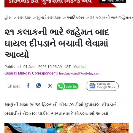
હોમ
>
સમાચાર
>
મુંબઈ સમાચાર
>
આર્ટિકલ્સ
>
૨૧ કલાકની ભારે જહેમત બ
૨૧ કલાકની ભારે જહેમત બાદ
ઘાયલ દીપડાને બચાવી લેવામાં
આવ્યો
Published : 01 June, 2026 10:05 AM | IST | Mumbai
Gujarati Mid-day Correspondent
| feedbackgmd@mid-day.com
Share:
Follow Us
થાણેની મામા ભાંજા હિલ્સની ગીચ ઝાડીમાં છુપાયેલા દીપડાને
બચાવીને નૅશનલ પાર્કમાં સારવાર માટે મોકલવામાં આવ્યો