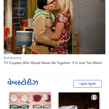
વેબસ્ટોરીઝ
બધુજ જુઓ