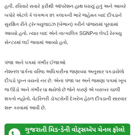
હતી. રવિવારે સવારે ફરીથી ઑપરેશન હાથ ધરાયું હતું અને આખરે
બપોરે એટલે કે લગભગ ૨૧ કલાકની ભારે જહેમત બાદ દીપડાને
સુરક્ષિત રીતે ટ્રૅન્ક્યુલાઇઝ (બેભાન) કરીને પાંજરામાં પૂરવામાં
આવ્યો હતો. ત્યાર બાદ એને તાત્કાલિક SGNPના લેપર્ડ રેસ્ક્યુ
સેન્ટરમાં લઈ જવામાં આવ્યો હતો.
પંજા અને પગમાં ગંભીર ઈજાઓ
નૅશનલ પાર્કના વરિષ્ઠ અધિકારીના જણાવ્યા અનુસાર પકડાયેલો
દીપડો પુખ્ત વયનો નર છે. એના પંજા પર અને જમણા પગમાં ખૂબ
જ ઊંડો અને ગંભીર ઘા થયેલો છે જેને કારણે એ બરાબર ચાલી
શકતો નહોતો. વેટરિનરી ડૉક્ટરોની દેખરેખ હેઠળ દીપડાની સારવાર
શરૂ કરવામાં આવી છે.