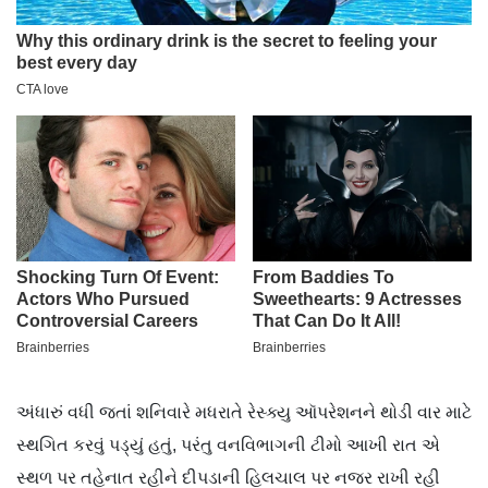
અંધારું વધી જતાં શનિવારે મધરાતે રેસ્ક્યુ ઑપરેશનને થોડી વાર માટે
સ્થગિત કરવું પડ્યું હતું, પરંતુ વનવિભાગની ટીમો આખી રાત એ
સ્થળ પર તહેનાત રહીને દીપડાની હિલચાલ પર નજર રાખી રહી