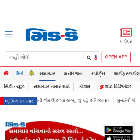
ઇ-પેપર
|
OPEN APP
સમાચાર
મનોરંજન
સ્પોર્ટ્સ
લાઈફસ્ટાઈલ
સિટી ન્યૂઝ
સમાચાર તમારે માટે
કૉલમ
શૉટ વિડિઓઝ
શું કહે છે નિષ્ણાતો?
મુંબઈની લોકલમાં આ શું થઈ રહ્યું છે! ચાલુ ટ્રેનમાં મહિલા
બ્રેકિંગ સમાચાર