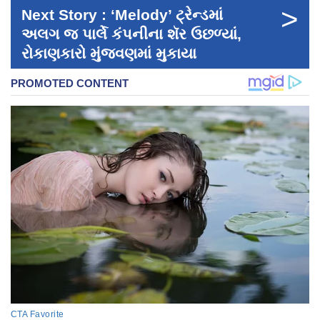
>
Next Story : ‘Melody’ ટ્રેન્ડમાં
અલગ જ પાર્લે કંપનીના શૅર ઉછળ્યાં,
રોકાણકારો મુંજવણમાં મુકાયા