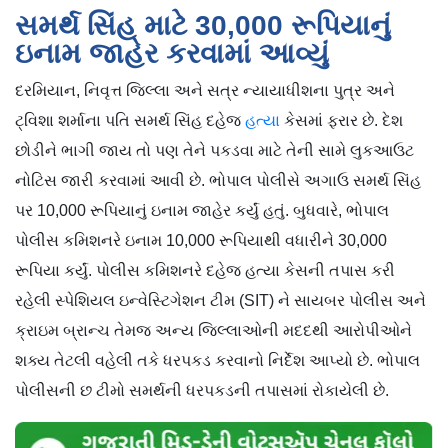
સમર્થ સિંહ માટે 30,000 રૂપિયાનું
ઇનામ જાહેર કરવામાં આવ્યું
દરમિયાન, નિવૃત્ત જિલ્લા અને સત્ર ન્યાયાધીશના પુત્ર અને
ટ્વિશા શર્માના પતિ સમર્થ સિંહ દહેજ
હત્યા
કેસમાં ફરાર છે. દેશ
છોડીને ભાગી જાય તો પણ તેને પકડવા માટે તેની સામે લુકઆઉટ
નોટિસ જારી કરવામાં આવી છે. ભોપાલ પોલીસે અગાઉ સમર્થ સિંહ
પર 10,000 રૂપિયાનું ઇનામ જાહેર કર્યું હતું. બુધવારે, ભોપાલ
પોલીસ કમિશનરે ઇનામ 10,000 રૂપિયાથી વધારીને 30,000
રૂપિયા કર્યું. પોલીસ કમિશનરે દહેજ હત્યા કેસની તપાસ કરી
રહેલી સ્પેશિયલ ઇન્વેસ્ટિગેશન ટીમ (SIT) ને સાયબર પોલીસ અને
ક્રાઇમ બ્રાન્ચ તેમજ અન્ય જિલ્લાઓની મદદથી આરોપીઓને
શક્ય તેટલી વહેલી તકે ધરપકડ કરવાનો નિર્દેશ આપ્યો છે. ભોપાલ
પોલીસની છ ટીમો સમર્થની ધરપકડની તપાસમાં રોકાયેલી છે.