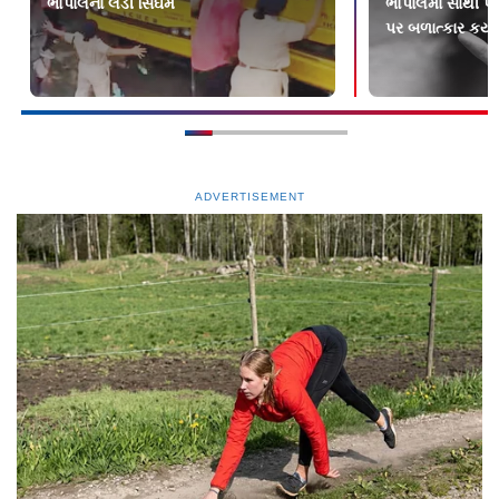
ભોપાલનાં લેડી સિંઘમ
ભોપાલમાં સાથી પો
પર બળાત્કાર કર્યો 
ADVERTISEMENT