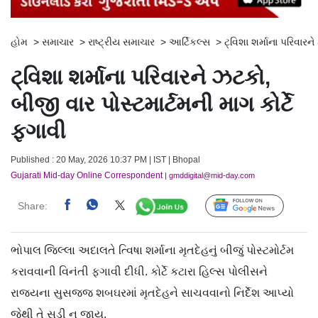
હોમ
>
સમાચાર
>
રાષ્ટ્રીય સમાચાર
>
આર્ટિકલ્સ
>
ટ્વિશા શર્માના પરિવારન
ટ્વિશા શર્માના પરિવારને ઝટકો,
બીજી વાર પોસ્ટમાર્ટમની માગ કોર્ટે
ફગાવી
Published : 20 May, 2026 10:37 PM | IST | Bhopal
Gujarati Mid-day Online Correspondent
| gmddigital@mid-day.com
Share:
Follow Us
ભોપાલ જિલ્લા અદાલતે ત્વિષા શર્માના મૃતદેહનું બીજું પોસ્ટમોર્ટમ
કરાવવાની વિનંતી ફગાવી દીધી. કોર્ટે કટારા હિલ્સ પોલીસને
રાજ્યના સુસજ્જ શબઘરમાં મૃતદેહને સાચવવાનો નિર્દેશ આપ્યો
જેથી તે સડી ન જાય.