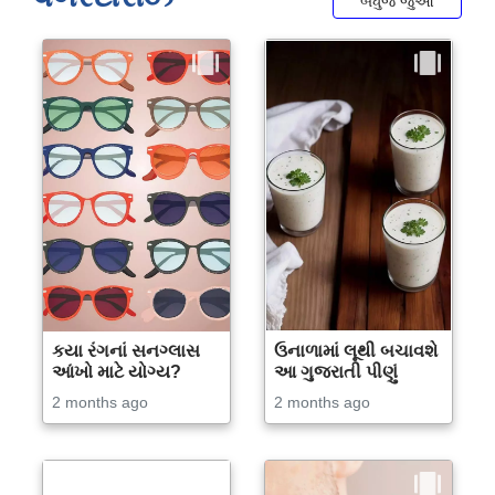
બધુજ જુઓ
કયા રંગનાં સનગ્લાસ
ઉનાળામાં લૂથી બચાવશે
આંખો માટે યોગ્ય?
આ ગુજરાતી પીણું
2 months ago
2 months ago