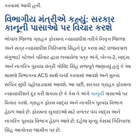
કરવામાં આવી હતી.
વિભાગીય મંત્રીએ કહ્યું: સરકાર
કાનૂની પાસાઓ પર વિચાર કરશે
ભોપાલ જિલ્લા ગ્રાહક ફોરમના ન્યાયાધીશ તરીકે નિવૃત્ત જિલ્લા
અને સત્ર ન્યાયાધીશ ગિરિબાલા સિંહને દૂર કરવા માટે રાજ્યપાલ
મંગુભાઈ પટેલને પરિવાર દ્વારા લખાયેલા પત્ર અંગે, બેન્ચ-2, ખાદ્ય
અને નાગરિક પુરવઠા મંત્રી ગોવિંદ સિંહ રાજપૂતે જણાવ્યું હતું કે આ
મામલો વિભાગના ACS સાથે ચર્ચા કરવામાં આવશે અને મુખ્ય
સચિવ સુધી પહોંચાડવામાં આવશે. આ પછી, સરકાર ગ્રાહક ફોરમના
ન્યાયાધીશને દૂર કરી શકાય છે કે કેમ તે અંગે
કાનૂની
પાસાઓ પર
વિચાર કરશે. ગ્રાહક ફોરમ ખાદ્ય અને નાગરિક પુરવઠા વિભાગ
હેઠળ આવે છે. ફોરમના ચુકાદાઓ માટે વળતર પંચ ખાદ્ય અને
નાગરિક પુરવઠા વિભાગ હેઠળ આવે છે. દહેજ મૃત્યુ કેસમાં ગિરિબાલા
સિંહ આગોતરા જામીન પર છે.