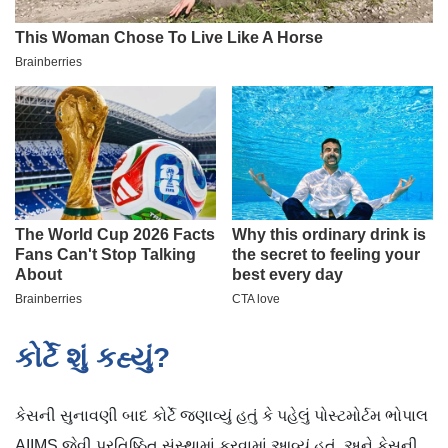
કોર્ટે શું કહ્યું?
કેસની સુનાવણી બાદ કોર્ટે જણાવ્યું હતું કે પહેલું પોસ્ટમોર્ટમ ભોપાલ
AIIMS જેવી પ્રતિષ્ઠિત સંસ્થામાં કરવામાં આવ્યું હતું, અને કેસની