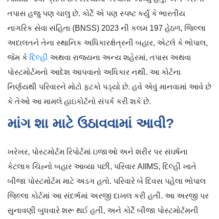
તપાસ હજુ પણ ચાલુ છે. કોર્ટે એ પણ સ્પષ્ટ કર્યું કે ભારતીય
નાગરિક સેવા સંહિતા (BNSS) 2023 ની કલમ 197 હેઠળ, જિલ્લા
અદાલતને તેના સ્થાનિક અધિકારક્ષેત્રની બહાર, એટલે કે ભોપાલ,
જેમ કે
દિલ્હી
અથવા રાજ્યના અન્ય શહેરમાં, તપાસ અથવા
પોસ્ટમોર્ટમનો આદેશ આપવાનો અધિકાર નથી. આ કોર્ટના
નિર્ણયથી પરિવારને મોટો ફટકો પડ્યો છે. હવે એવું માનવામાં આવે છે
કે તેઓ આ મામલે હાઇકોર્ટનો સંપર્ક કરી શકે છે.
માંગ શા માટે ઉઠાવવામાં આવી?
ખરેખર, પોસ્ટમોર્ટમ રિપોર્ટમાં ઇજાઓ અને શરીર પર સંઘર્ષના
કેટલાક ચિહ્નો બહાર આવ્યા પછી, પરિવાર AIIMS, દિલ્હી ખાતે
બીજા પોસ્ટમોર્ટમ માટે અડગ હતો. પરિવારે બે દિવસ પહેલા ભોપાલ
જિલ્લા કોર્ટમાં આ સંદર્ભમાં અરજી દાખલ કરી હતી. આ અરજી પર
સુનાવણી બુધવારે શરૂ થઈ હતી, અને કોર્ટે બીજા પોસ્ટમોર્ટમની