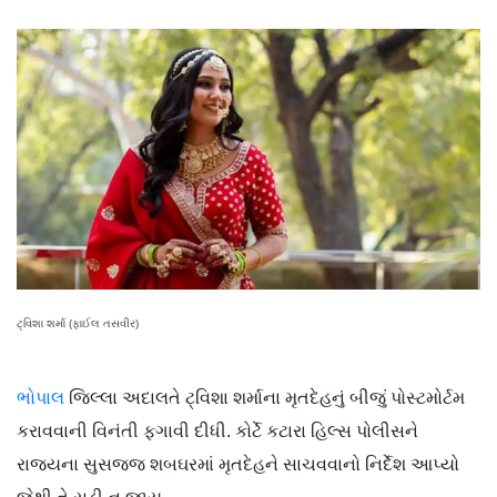
ટ્વિશા શર્મા (ફાઈલ તસવીર)
ભોપાલ
જિલ્લા અદાલતે ટ્વિશા શર્માના મૃતદેહનું બીજું પોસ્ટમોર્ટમ
કરાવવાની વિનંતી ફગાવી દીધી. કોર્ટે કટારા હિલ્સ પોલીસને
રાજ્યના સુસજ્જ શબઘરમાં મૃતદેહને સાચવવાનો નિર્દેશ આપ્યો