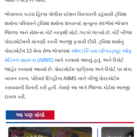
જેથી તે સડી ન જાય.
ભોપાલના કટારા હિલ્સ પોલીસ સ્ટેશન વિસ્તારની રહેવાસી ટ્વિશા
શર્માના પરિવારને ટ્વિશા શર્માના શંકાસ્પદ મૃત્યુના સંદર્ભમાં ભોપાલ
જિલ્લા અને સેશન્સ કોર્ટ તરફથી મોટો ઝટકો લાગ્યો છે. કોર્ટે બીજા
પોસ્ટમોર્ટમની માંગણી કરતી અરજી ફગાવી દીધી. ટ્વિશા શર્માનું
પોસ્ટમોર્ટમ 13 મેના રોજ ભોપાલમાં
ઓલ ઈન્ડિયા ઇન્સ્ટિટ્યૂટ ઓફ
મેડિકલ સાયન્સ (AIIMS)
ખાતે કરવામાં આવ્યું હતું, અને રિપોર્ટ
જાહેર કરવામાં આવ્યો છે. પોસ્ટમોર્ટમ પ્રક્રિયા અને રિપોર્ટ પર શંકા
વ્યક્ત કરતા, પરિવારે દિલ્હીના AIIMS ખાતે બીજું પોસ્ટમોર્ટમ
કરાવવાની વિનંતી કરી હતી. તેમણે આ અંગે જિલ્લા કોર્ટમાં અરજી
દાખલ કરી.
આ પણ વાંચો