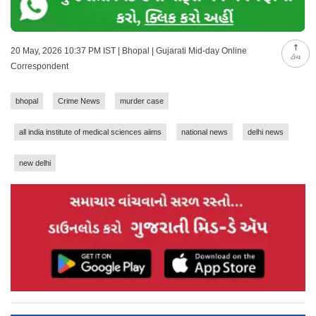
20 May, 2026 10:37 PM IST | Bhopal | Gujarati Mid-day Online
ટોચ
Correspondent
bhopal
Crime News
murder case
all india institute of medical sciences aiims
national news
delhi news
new delhi