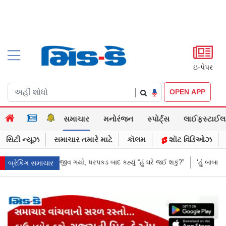
ઇ-પેપર
|
OPEN APP
સમાચાર
મનોરંજન
સ્પોર્ટ્સ
લાઈફસ્ટાઈલ
સિટી ન્યૂઝ
સમાચાર તમારે માટે
કૉલમ
શૉટ વિડિઓઝ
્યું “હું ઘરે જઈ શકું?”
‘હું બાબા બાગેશ્વર નથી...’: IIT દિલ્હીમાં વિદ્યાર્થીઓ સ
બ્રેકિંગ સમાચાર