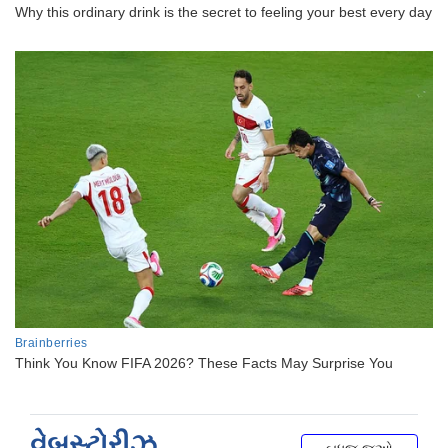
વેબસ્ટોરીઝ