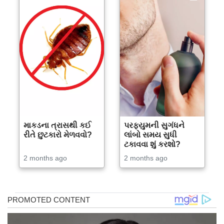
માકડના ત્રાસથી કઈ
પરફ્યુમની સુગંધને
રીતે છુટકારો મેળવવો?
લાંબો સમય સુધી
ટકાવવા શું કરશો?
2 months ago
2 months ago