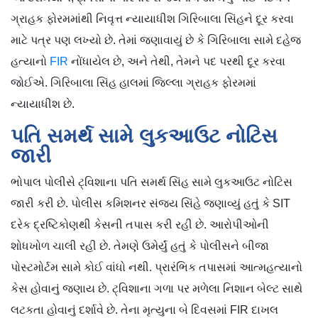
ગ્રાહક ફોરમમાંથી નિવૃત્ત ન્યાયાધીશ ગિરિબાલા સિંહને દૂર કરવા
માટે પત્ર પણ લખ્યો છે. તેમાં જણાવાયું છે કે ગિરિબાલા સામે દહેજ
હત્યાનો
FIR
નોંધાયેલ છે, અને તેથી, તેમને પદ પરથી દૂર કરવા
જોઈએ. ગિરિબાલા સિંહ હાલમાં જિલ્લા ગ્રાહક ફોરમમાં
ન્યાયાધીશ છે.
પતિ સમર્થ સામે લુકઆઉટ નોટિસ
જારી
ભોપાલ પોલીસે ટ્વિશાના પતિ સમર્થ સિંહ સામે લુકઆઉટ નોટિસ
જારી કરી છે. પોલીસ કમિશનર સંજય સિંહે જણાવ્યું હતું કે SIT
દરેક દ્રષ્ટિકોણથી કેસની તપાસ કરી રહી છે. આરોપીઓની
શોધખોળ ચાલી રહી છે. તેમણે ઉમેર્યું હતું કે પોલીસને બીજા
પોસ્ટમોર્ટમ સામે કોઈ વાંધો નથી. પ્રારંભિક તપાસમાં આત્મહત્યાનો
કેસ હોવાનું જણાય છે. ટ્વિશાના ગળા પર મળેલા નિશાન બેલ્ટ સાથે
લટકતા હોવાનું દર્શાવે છે. તેના મૃત્યુના બે દિવસમાં FIR દાખલ