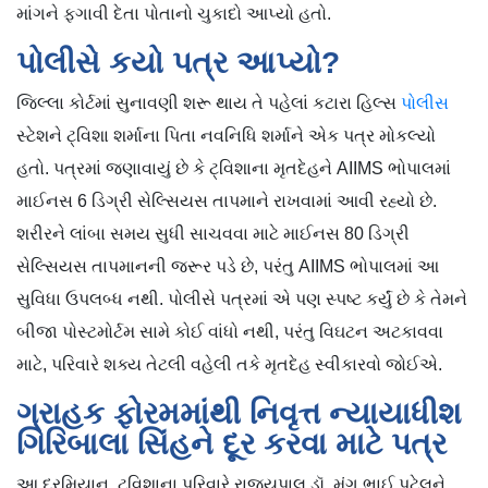
માંગને ફગાવી દેતા પોતાનો ચુકાદો આપ્યો હતો.
પોલીસે કયો પત્ર આપ્યો?
જિલ્લા કોર્ટમાં સુનાવણી શરૂ થાય તે પહેલાં કટારા હિલ્સ
પોલીસ
સ્ટેશને ટ્વિશા શર્માના પિતા નવનિધિ શર્માને એક પત્ર મોકલ્યો
હતો. પત્રમાં જણાવાયું છે કે ટ્વિશાના મૃતદેહને AIIMS ભોપાલમાં
માઈનસ 6 ડિગ્રી સેલ્સિયસ તાપમાને રાખવામાં આવી રહ્યો છે.
શરીરને લાંબા સમય સુધી સાચવવા માટે માઈનસ 80 ડિગ્રી
સેલ્સિયસ તાપમાનની જરૂર પડે છે, પરંતુ AIIMS ભોપાલમાં આ
સુવિધા ઉપલબ્ધ નથી. પોલીસે પત્રમાં એ પણ સ્પષ્ટ કર્યું છે કે તેમને
બીજા પોસ્ટમોર્ટમ સામે કોઈ વાંધો નથી, પરંતુ વિઘટન અટકાવવા
માટે, પરિવારે શક્ય તેટલી વહેલી તકે મૃતદેહ સ્વીકારવો જોઈએ.
ગ્રાહક ફોરમમાંથી નિવૃત્ત ન્યાયાધીશ
ગિરિબાલા સિંહને દૂર કરવા માટે પત્ર
આ દરમિયાન, ટ્વિશાના પરિવારે રાજ્યપાલ ડૉ. મંગુ ભાઈ પટેલને