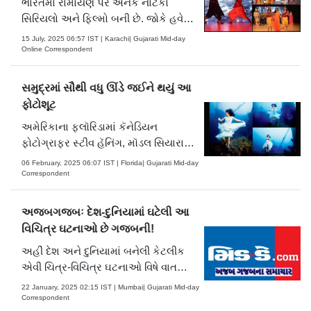
ભારતમાં રામાયણ પર અનેક નાટકો
સિરિયલો અને ફિલ્મો બની છે. જોકે હવે
હિન્દુ પૌરાણિક મહાકાવ્ય રામાયણ હવે
15 July, 2025 06:57 IST | Karachi| Gujarati Mid-day
પાકિસ્તાનની ધરતી પર રજૂ કરવામાં આવ્યું
Online Correspondent
છે. (તસવીરો: ઇન્સ્ટાગ્રામ)
સમુદ્રમાં સૌથી વધુ ઊંડે જઈને થયું આ
ફોટોશૂટ
અમેરિકાના ફ્લૉરિડામાં કૅનેડિયન
ફોટોગ્રાફર સ્ટીવ હૅનિંગ, મૉડલ સિયારા
ઍન્ટોસ્કી તથા અમેરિકન ટેક્નિકલ ડાઇવર
06 February, 2025 06:07 IST | Florida| Gujarati Mid-day
અને સેફ્ટી એક્સપર્ટ વેન ફ્રાઇમેન અને
Correspondent
ટીમે સમુદ્રમાં ૪૯.૮૦ મીટર (૧૬૩.૩૮ ફુટ)ની
ઊંડાઈ પર ફોટોશૂટ કરીને ‘ડીપેસ્ટ
અજબગજબઃ દેશ-દુનિયામાં ઘટેલી આ
અન્ડરવૉટર ફોટોશૂટ’નો નવ.....
વિચિત્ર ઘટનાઓ છે ગજબની!
અહીં દેશ અને દુનિયામાં બનેલી કેટલીક
એવી ચિત્ર-વિચિત્ર ઘટનાઓ વિષે વાત
કરવામાં આવી છે. જે જાણીને દંગ રહી
22 January, 2025 02:15 IST | Mumbai| Gujarati Mid-day
જવાય.
Correspondent