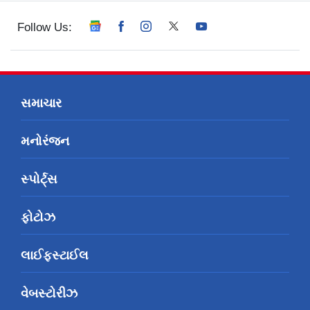
Follow Us:
સમાચાર
મનોરંજન
સ્પોર્ટ્સ
ફોટોઝ
લાઈફસ્ટાઈલ
વેબસ્ટોરીઝ