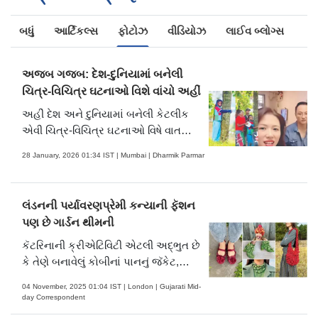
બધું
આર્ટિકલ્સ
ફોટોઝ
વીડિયોઝ
લાઈવ બ્લોગ્સ
અજબ ગજબ: દેશ-દુનિયામાં બનેલી
ચિત્ર-વિચિત્ર ઘટનાઓ વિશે વાંચો અહીં
અહીં દેશ અને દુનિયામાં બનેલી કેટલીક
એવી ચિત્ર-વિચિત્ર ઘટનાઓ વિષે વાત
કરવામાં આવી છે. જે જાણીને દંગ રહી
28 January, 2026 01:34 IST | Mumbai | Dharmik Parmar
જવાય.
લંડનની પર્યાવરણપ્રેમી કન્યાની ફૅશન
પણ છે ગાર્ડન થીમની
કૅટરિનાની ક્રીએટિવિટી એટલી અદ્ભુત છે
કે તેણે બનાવેલું કોબીનાં પાનનું જૅકેટ,
જંગલી ટીંડોરાં જેવા શાકનો નેકલેસ, ફ્લાવર
04 November, 2025 01:04 IST | London | Gujarati Mid-
પેટલ્સમાંથી બનાવેલાં સૅન્ડલ્સ, ચેરીમાંથી
day Correspondent
બગલથેલો, ગ્રાસ અને ફૂલોમાંથી બનાવેલું