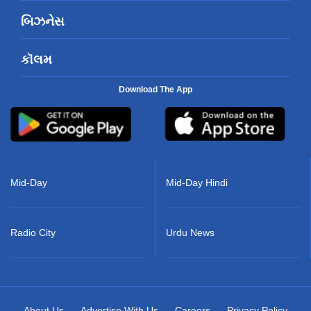
બિઝનેસ
કૉલમ
Download The App
Mid-Day
Mid-Day Hindi
Radio City
Urdu News
About Us
Advertise With Us
Careers
Privacy Policy