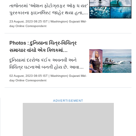
તાજેતરમાં ‘ઓશન ફોટોગ્રાફર ઑફ ધ યર’
પુરસ્કારના ફાઇનલિસ્ટ જાહેર થયા હતા,
જેમાં કાચબાના બચ્ચાથી માંડીને એક ડૂબી
23 August, 2023 08:25 IST | Washington| Gujarati Mid-
ગયેલા પૅસેન્જર પ્લેનની ભૂતિયા તસવીર પણ
day Online Correspondent
હતી. આપણા પૃથ્વીરૂપી સુંદર વાદળી રંગના
ગ્રહની દુર્દશાનું પણ અહીં વર્ણન છે. આ
Photos : દુનિયાના ચિત્ર-વિચિત્ર
સ્પર્ધાને વાઇ.....
સમાચાર વાંચો એક ક્લિકમાં…
દુનિયામાં દરરોજ કંઈક અવનવી અને
વિચિત્ર ઘટનાઓ બનતી હોય છે. આવા
અનેક ચિત્ર-વિચિત્ર સમાચાર વાંચો
02 August, 2023 08:05 IST | Washington| Gujarati Mid-
અહીં…
day Online Correspondent
ADVERTISEMENT