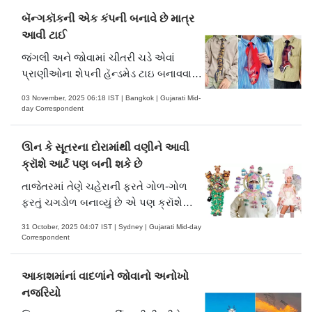
જૅકેટ અને એવી તો ગણી ગણાવી ન શકાય
બૅન્ગકૉકની એક કંપની બનાવે છે માત્ર
એટલી સર્જનાત્મક કૃતિઓ તૈયાર કરી છે.
આવી ટાઈ
જંગલી અને જોવામાં ચીતરી ચડે એવાં
પ્રાણીઓના શેપની હૅન્ડમેડ ટાઇ બનાવવાનો
ધંધો કેટલો ચાલે એવું જો કોઈ વિચારતું હોય
03 November, 2025 06:18 IST | Bangkok | Gujarati Mid-
તો બૅન્ગકૉકની ‘ટાઈ અ નૉટ’ નામની
day Correspondent
કંપનીને પૂછવું પડે.
ઊન કે સૂતરના દોરામાંથી વણીને આવી
ક્રૉશે આર્ટ પણ બની શકે છે
તાજેતરમાં તેણે ચહેરાની ફરતે ગોળ-ગોળ
ફરતું ચગડોળ બનાવ્યું છે એ પણ ક્રૉશે
આર્ટનો અદ્ભુત નમૂનો છે.
31 October, 2025 04:07 IST | Sydney | Gujarati Mid-day
Correspondent
આકાશમાંનાં વાદળાંને જોવાનો અનોખો
નજરિયો