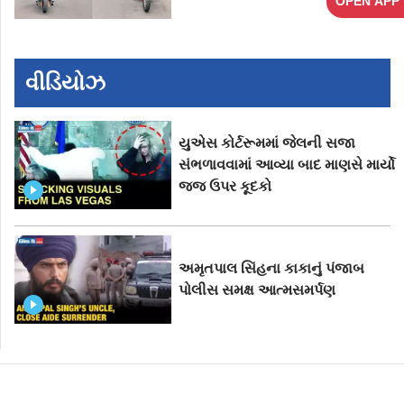
OPEN APP
વીડિયોઝ
યુએસ કોર્ટરૂમમાં જેલની સજા
સંભળાવવામાં આવ્યા બાદ માણસે માર્યો
જજ ઉપર કૂદકો
અમૃતપાલ સિંહના કાકાનું પંજાબ
પોલીસ સમક્ષ આત્મસમર્પણ