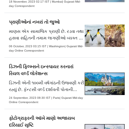
18 November, 2023 02:17 IST | Mumbai| Gujarati Mid-
ફોટોગ્રાફર માટે શરૂ કરવામાં આવી છે,
day Correspondent
જેઓ તેમના કામમાં વાસ્તવિકતાને મહત્ત્વ
આપે છે. આ વર્ષની ૨૦૨૩ની સ્પર્ધામાં ૫૪
પ્રાણીઓનાં નખરાં તો જુઓ
દેશોમાં રહેતા ૧૦૨૩ ફોટોગ્રાફર.....
માણસ એક સામાજિક પ્રાણી છે. રડવા તથા
હસવા સહિતની તમામ લાગણીઓ વ્યક્ત કરે
છે, પરંતુ બીજાં પ્રાણીઓ પણ કંઈ કમ નથી
06 October, 2023 03:15 IST | Washington| Gujarati Mid-
હોતાં. એ વાતની આપણે કૉમેડી વાઇલ્ડલાઇફ
day Online Correspondent
ફોટોગ્રાફી અવૉર્ડની ફાઇનલ માટે પસંદ
થયેલા ફોટોગ્રાફને જોઈએ તો ખબર પડે.
ડિઝની ફિલ્મ્સને ઇન્સ્પાયર કરનારાં
આ સ્પર્ધામાં પ્રોફેશનલ અને અમૅચ્.....
રિયલ વર્લ્ડ લોકેશન્સ
ડિઝની એની ૧૦૦મી વર્ષગાંઠની ઉજવણી કરી
રહ્યું છે. ફૅન્ટસી વર્લ્ડ દર્શાવતી પોતાની
પટકથાઓથી જાણીતી ધ વૉલ્ટ ડિઝની
24 September, 2023 08:30 IST | Paris| Gujarati Mid-day
કંપનીએ યુરોપ, મધ્ય પૂર્વ અને આફ્રિકામાં
Online Correspondent
૩૦ સ્થાનોની યાદી જાહેર કરી છે, જેણે
પાછલી સદીમાં તેની ફિલ્મોને ઇન્સ્પાયર કરી
ફોટોગ્રાફરની આંખે માણો અજાયબ
છે. આ સ્થાનો અને પ્રોડક્.....
દરિયાઈ સૃષ્ટિ