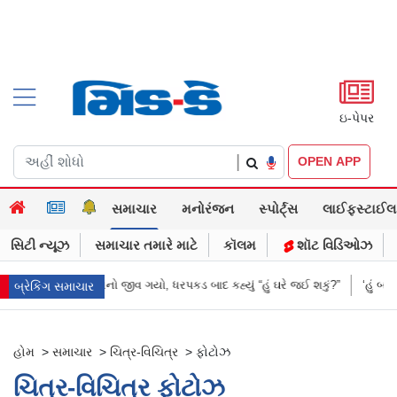
ઇ-પેપર
|
OPEN APP
સમાચાર
મનોરંજન
સ્પોર્ટ્સ
લાઈફસ્ટાઈલ
સિટી ન્યૂઝ
સમાચાર તમારે માટે
કૉલમ
શૉટ વિડિઓઝ
રે જ દુલ્હનનો જીવ ગયો, ધરપકડ બાદ કહ્યું “હું ઘરે જઈ શકું?”
‘હું બાબા બાગેશ્વર 
બ્રેકિંગ સમાચાર
હોમ
>
સમાચાર
>
ચિત્ર-વિચિત્ર
>
ફોટોઝ
ચિત્ર-વિચિત્ર ફોટોઝ