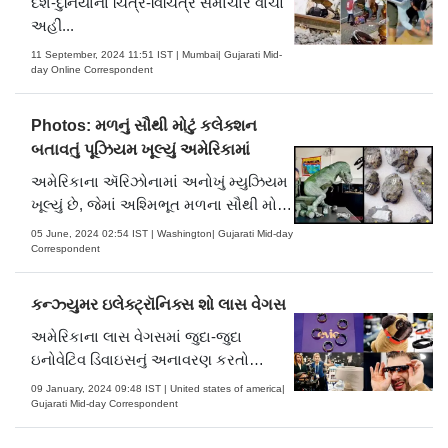
દેશ-દુનિયાના ચિત્ર-વિચિત્ર સમાચાર વાંચો
અહીં...
11 September, 2024 11:51 IST | Mumbai| Gujarati Mid-
day Online Correspondent
Photos: મળનું સૌથી મોટું કલેક્શન
બતાવતું પૂઝિયમ ખૂલ્યું અમેરિકામાં
અમેરિકાના ઍરિઝોનામાં અનોખું મ્યુઝિયમ
ખૂલ્યું છે, જેમાં અશ્મિભૂત મળના સૌથી મોટા
કલેક્શનને રજૂ કરવામાં આવશે. જ્યૉર્જ
05 June, 2024 02:54 IST | Washington| Gujarati Mid-day
ફ્રેન્ડ્સેન નામના માણસ પાસે વિશ્વનું સૌથી
Correspondent
મોટું ડાઇનોસૉરના મળ અને અન્ય પ્રાચીન
કચરાનું કલેક્શન છે. (તસવીર સૌજન્ય મિડ-
કન્ઝ્‍યુમર ઇલેક્ટ્રૉનિક્સ શો લાસ વેગસ
ડે ગુજરાતી)
અમેરિકાના લાસ વેગસમાં જુદા-જુદા
ઇનોવેટિવ ડિવાઇસનું અનાવરણ કરતો
કન્ઝ્‍યુમર ઇલેક્ટ્રૉનિક્સ શો (સીઈએસ)
09 January, 2024 09:48 IST | United states of america|
શરૂ થયો છે અને એ બહુ લોકપ્રિય છે.
Gujarati Mid-day Correspondent
તસવીર : એ.એફ.પી.