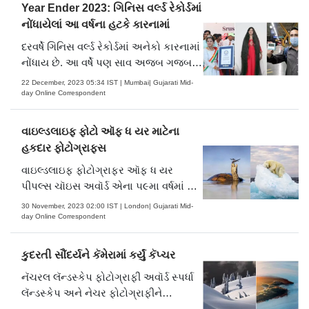
Year Ender 2023: ગિનિસ વર્લ્ડ રેકોર્ડમાં
નોંધાયેલાં આ વર્ષના હટકે કારનામાં
દરવર્ષે ગિનિસ વર્લ્ડ રેકોર્ડમાં અનેકો કારનામાં
નોંધાય છે. આ વર્ષે પણ સાવ અજબ ગજબ
પરફોર્મન્સ આપી અનેક લોકોએ જુદા જુદા
22 December, 2023 05:34 IST | Mumbai| Gujarati Mid-
રેકોર્ડ પોતાને નામે કર્યા છે. કોઈએ સૌથી
day Online Correspondent
લાંબા વાળ માટે તો કોઈએ ડાન્સ મેરેથોન
કરીને વિક્રમ સ્થાપ્યો છે. (તસવીરો: ગિનિસ
વાઇલ્ડલાઇફ ફોટો ઑફ ધ યર માટેના
વર્લ્ડ રેકોર્ડન.....
હકદાર ફોટોગ્રાફ્સ
વાઇલ્ડલાઇફ ફોટોગ્રાફર ઑફ ધ યર
પીપલ્સ ચૉઇસ અવૉર્ડ એના ૫૯મા વર્ષમાં છે.
ઇન્ટરનૅશનલ જજ પૅનલ અને નૅશનલ
30 November, 2023 02:00 IST | London| Gujarati Mid-
હિસ્ટરી મ્યુઝિયમ તરફથી ૫૦,૦૦૦
day Online Correspondent
એન્ટ્રીમાંથી ૨૫ ફોટોગ્રાફ્સ સિલેક્ટ
કરવામાં આવ્યા છે, જેમાં પેન્ગ્વિન, ઊંઘ
કુદરતી સૌંદર્યને કૅમેરામાં કર્યું ​કૅપ્ચર
કાઢતું પોલર બેર અને ત્રણ સિંહોના ફોટોને
નૅચરલ લૅન્ડસ્કેપ ફોટોગ્રાફી અવૉર્ડ સ્પર્ધા
ઉચ્ચ સ.....
લૅન્ડસ્કેપ અને નેચર ફોટોગ્રાફીને
પ્રોત્સાહન આપવા ડિજિટલ અને ફિલ્મ