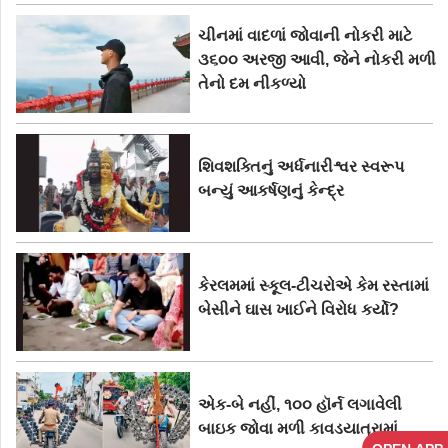
ચીનમાં વાદળાં જોવાની નોકરી માટે
૩૬૦૦ અરજી આવી, જેને નોકરી મળી
તેનો દમ નીકળ્યો
શિવશક્તિનું અર્ધનારીશ્વર સ્વરૂપ
બન્યું આકર્ષણનું કેન્દ્ર
કેરલમમાં સ્કૂલ-ટીચરોએ કેમ રસ્તામાં
બેસીને ઘાસ ખાઈને વિરોધ કર્યો?
એક-બે નહીં, ૧૦૦ હૉર્ન લગાવેલી
બાઇક જોવા મળી કાવડયાત્રામાં