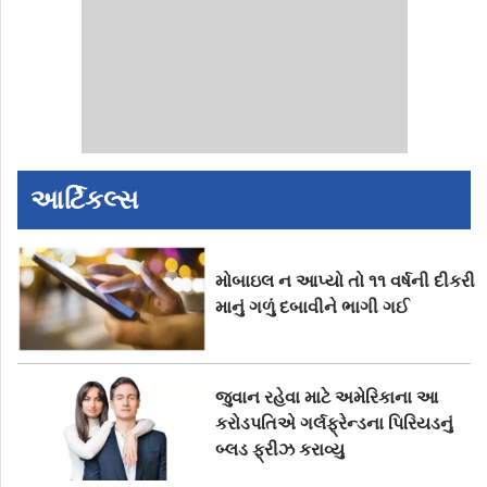
આર્ટિકલ્સ
મોબાઇલ ન આપ્યો તો ૧૧ વર્ષની દીકરી
માનું ગળું દબાવીને ભાગી ગઈ
જુવાન રહેવા માટે અમેરિકાના આ
કરોડપતિએ ગર્લફ્રેન્ડના પિરિયડનું
બ્લડ ફ્રીઝ કરાવ્યુ