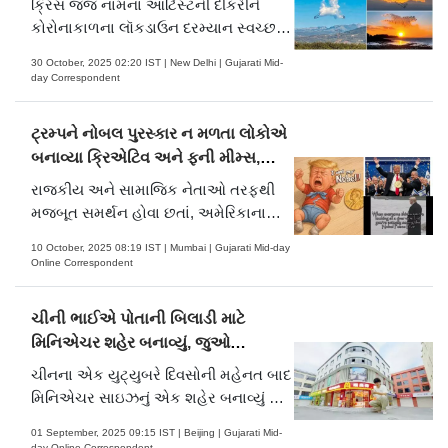
ક્રિસ જજ નામના આર્ટિસ્ટની દીકરીને
કોરોનાકાળના લૉકડાઉન દરમ્યાન સ્વચ્છ
આકાશમાં જાતજાતના શેપનાં વાદળાંની
30 October, 2025 02:20 IST | New Delhi | Gujarati Mid-
તસવીરો ખેંચવાની મજા આવવા લાગી હતી.
day Correspondent
ટ્રમ્પને નોબલ પુરસ્કાર ન મળતા લોકોએ
બનાવ્યા ક્રિએટિવ અને ફની મીમ્સ,
જુઓ તસવીરો
રાજકીય અને સામાજિક નેતાઓ તરફથી
મજબૂત સમર્થન હોવા છતાં, અમેરિકાના
રાષ્ટ્રપતિ ડોનાલ્ડ ટ્રમ્પ નોબેલ શાંતિ
10 October, 2025 08:19 IST | Mumbai | Gujarati Mid-day
પુરસ્કાર 2025 જીતવાથી ચૂકી ગયા.
Online Correspondent
ટ્રમ્પથી આગળ નીકળી વેનેઝુએલાના
વિપક્ષી નેતા મારિયા કોરિના મચાડોને તેમના
ચીની ભાઈએ પોતાની બિલાડી માટે
દેશના નાગરિકોના લોકશાહી અધિકારો માટે
મિનિએચર શહેર બનાવ્યું, જુઓ
કામ કરવા બદલ નોબેલ શાંતિ પુરસ્કાર 2025
તસવીરોમાં...
એનાયત કરવામાં આવ્યો છે. જોકે ટ્રમ્પને
ચીનના એક યુટ્યુબરે દિવસોની મહેનત બાદ
ઍવોર્ડ ન મળવાથી ભારતીયોનો એક અલગ
મિનિએચર સાઇઝનું એક શહેર બનાવ્યું છે.
અંદાજ જોવા મળી રહ્યો છે. ભારતીયો
એમાં એક મોટું સુપરમાર્કેટનું બિલ્ડિંગ છે,
01 September, 2025 09:15 IST | Beijing | Gujarati Mid-
સોશિયલ મીડિયા પર ટ્રમ્પના મીમ્સ શૅર
જેમાં સ્પા અને મૅક્ડોનલ્ડ્સ જેવાં ચેઇન ફૂડ
day Online Correspondent