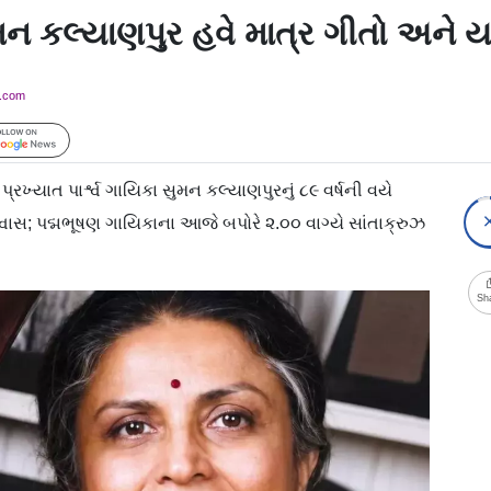
 સુમન કલ્યાણપુર હવે માત્ર ગીતો અને 
y.com
Follow Us
્યાત પાર્શ્વ ગાયિકા સુમન કલ્યાણપુરનું ૮૯ વર્ષની વયે
 શ્વાસ; પદ્મભૂષણ ગાયિકાના આજે બપોરે ૨.૦૦ વાગ્યે સાંતાક્રુઝ
Sh