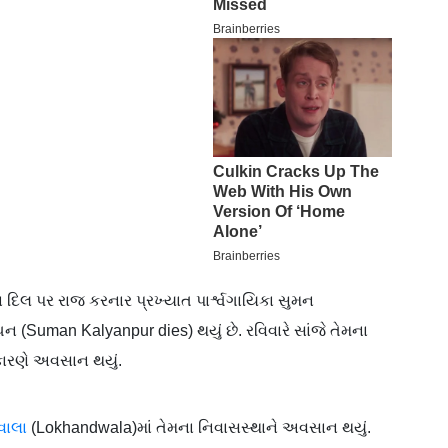
િલ પર રાજ કરનાર પ્રખ્યાત પાર્શ્વગાયિકા સુમન
ન (Suman Kalyanpur dies) થયું છે. રવિવારે સાંજે તેમના
કારણે અવસાન થયું.
વાલા
(Lokhandwala)માં તેમના નિવાસસ્થાને અવસાન થયું.