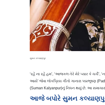
સુમન કલ્યાણપુર
‘રહેં ના રહેં હમ’, ‘આજકલ તેરે મેરે પ્યાર કે ચર્ચે’,
આયે’ જેવા લોકપ્રિય ગીતો ગાનારા પદ્મભૂષણ (Pa
(Suman Kalyanpur)નું નિધન થયું છે. આ સમાચા
આજે બપોરે સુમન કલ્યાણપુર