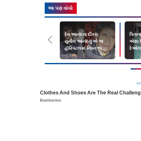
આ પણ વાંચો
દેવ આનંદના દીકરા
પિતાન
સુનીલ આનંદનું એ જ
એશા 
હૉસ્પિટલમાં નિધન જ્યાં
દેઓલ
પિતાએ લીધા અંતિમ શ્વાસ
આઘાતમ
A