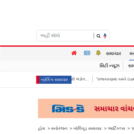
|
સમાચાર
મ
સિટી ન્યૂઝ
સમ
 આપ્યો જવાબ, કહ્યું વિદેશી ભંડોળ…
“રાજકારણમાં તમને ઇંડાથી ડર લાગે છે…?”
બ્રેકિંગ સમાચાર
હોમ
>
મનોરંજન
>
બૉલિવૂડ સમાચાર
>
આર્ટિકલ્સ
>
‘