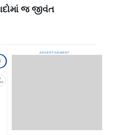
યાદોમાં જ જીવંત
ADVERTISEMENT
are