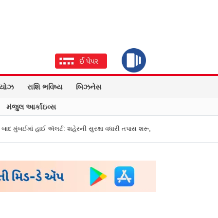
િયોઝ
રાશિ ભવિષ્ય
બિઝનેસ
મંજુલ આર્કાઇવ્સ
 ઍલર્ટ: શહેરની સુરક્ષા વધારી તપાસ શરૂ, જુઓ તસવીરો
એક પર હુમલો, બધા પર હુ