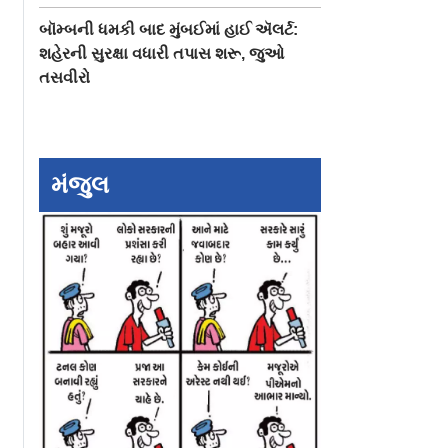
બૉમ્બની ધમકી બાદ મુંબઈમાં હાઈ ઍલર્ટ:
શહેરની સુરક્ષા વધારી તપાસ શરૂ, જુઓ
તસવીરો
ચીએ સોશ્યલ
સાઉથ મુંબઈમાં
ભારતીય સંગીત
ક પોસ્ટ શૅર
બાબુલનાથ ખાતે આજથી
પ્રોજેક્ટ્સ જેને ગ્રે
નારો દાવો
શરૂ થાય છે નવું
સન્માન મળ્યું
અત્યાધુનિક થિયેટર
મંજુલ