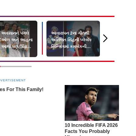
ા અવસાનને પગલે
આવારાપન 2ના ગીતથી
તનિષ્ક બાગ
દેઓલ અને આહના
અરિજિત સિંહની પ્લેબૅક
મીડિયા પર એ
 આજે પણ ઊંડા
સિન્ગિંગમાં કમબૅકની
કરીને ચોંકાવ
ાં
ચર્ચા ખોટી
કર્યો
DVERTISEMENT