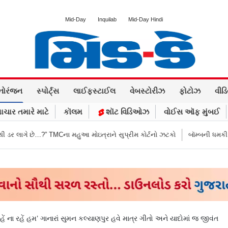
Mid-Day
Inquilab
Mid-Day Hindi
નોરંજન
સ્પોર્ટ્સ
લાઈફસ્ટાઈલ
વેબસ્ટોરીઝ
ફોટોઝ
વીડ
ાચાર તમારે માટે
કૉલમ
શૉટ વિડિઓઝ
વોઈસ ઑફ મુંબઈ
 TMCના મહુઆ મોઇત્રાને સુપ્રીમ કોર્ટનો ઝટકો
બૉમ્બની ધમકી બાદ મુંબઈમાં હાઈ
રહેં ના રહેં હમ’ ગાનારાં સુમન કલ્યાણપુર હવે માત્ર ગીતો અને યાદોમાં જ જીવંત