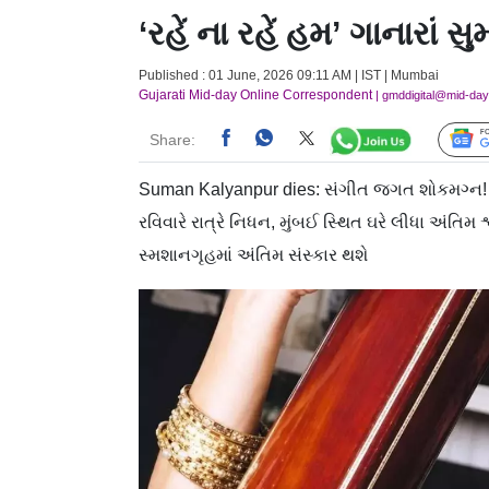
‘રહેં ના રહેં હમ’ ગાનારાં
Published : 01 June, 2026 09:11 AM | IST | Mumbai
Gujarati Mid-day Online Correspondent
| gmddigital@mid-da
Share:
Suman Kalyanpur dies: સંગીત જગત શોકમગ્ન! પ્રખ
રવિવારે રાત્રે નિધન, મુંબઈ સ્થિત ઘરે લીધા અંતિમ
સ્મશાનગૃહમાં અંતિમ સંસ્કાર થશે