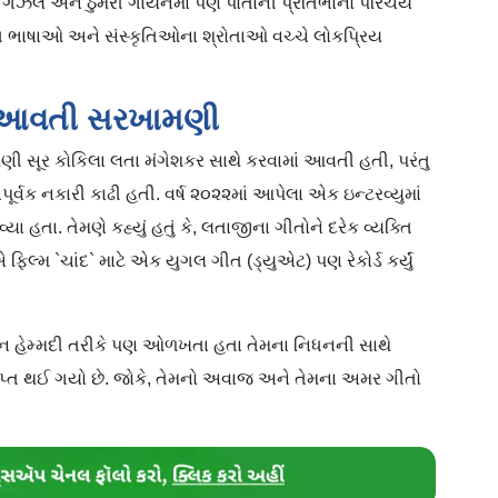
, ગઝલ અને ઠુમરી ગાયનમાં પણ પોતાની પ્રતિભાનો પરિચય
ધ ભાષાઓ અને સંસ્કૃતિઓના શ્રોતાઓ વચ્ચે લોકપ્રિય
ાં આવતી સરખામણી
સૂર કોકિલા લતા મંગેશકર સાથે કરવામાં આવતી હતી, પરંતુ
ર્વક નકારી કાઢી હતી. વર્ષ ૨૦૨૨માં આપેલા એક ઇન્ટરવ્યુમાં
 હતા. તેમણે કહ્યું હતું કે, લતાજીના ગીતોને દરેક વ્યક્તિ
ફિલ્મ `ચાંદ` માટે એક યુગલ ગીત (ડ્યુએટ) પણ રેકોર્ડ કર્યું
ુમન હેમ્મદી તરીકે પણ ઓળખતા હતા તેમના નિધનની સાથે
્ત થઈ ગયો છે. જોકે, તેમનો અવાજ અને તેમના અમર ગીતો