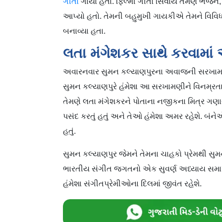
ગીતો
ગાયા હતા. ફિલ્મી ગીતો સિવાય તેમણે ભજન
આપ્યો હતો. તેમની બહુમુખી ગાયકીએ તેમને વિવિ
બનાવ્યા હતા.
લતા મંગેશકર સાથે કરવામ
અવારનવાર સુમન કલ્યાણપુરના અવાજની સરખામણી 
સુમન કલ્યાણપુરે હંમેશા આ સરખામણીને વિનમ્રતાપૂ
તેમણે લતા મંગેશકરને પોતાના નજીકના મિત્ર ગણાવ્યા
પસંદ કરતું હતું અને તેઓ હંમેશા અમર રહેશે. બંનેએ 
હતું.
સુમન કલ્યાણપુર જેમને તેમના ચાહકો પ્રેમથી સ
ભારતીય સંગીત જગતનો એક સુવર્ણ અધ્યાય સમાપ
હંમેશા સંગીતપ્રેમીઓના દિલમાં જીવંત રહેશે.