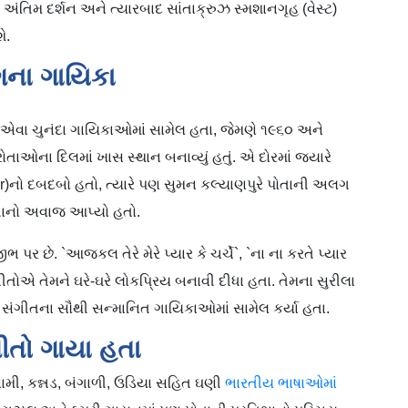
 અંતિમ દર્શન અને ત્યારબાદ સાંતાક્રુઝ સ્મશાનગૃહ (વેસ્ટ)
ે.
ગના ગાયિકા
 એવા ચુનંદા ગાયિકાઓમાં સામેલ હતા, જેમણે ૧૯૬૦ અને
ાઓના દિલમાં ખાસ સ્થાન બનાવ્યું હતું. એ દોરમાં જ્યારે
)નો દબદબો હતો, ત્યારે પણ સુમન કલ્યાણપુરે પોતાની અલગ
તાનો અવાજ આપ્યો હતો.
 છે. `આજકલ તેરે મેરે પ્યાર કે ચર્ચે`, `ના ના કરતે પ્યાર
ગીતોએ તેમને ઘરે-ઘરે લોકપ્રિય બનાવી દીધા હતા. તેમના સુરીલા
 સંગીતના સૌથી સન્માનિત ગાયિકાઓમાં સામેલ કર્યા હતા.
ીતો ગાયા હતા
સામી, કન્નડ, બંગાળી, ઉડિયા સહિત ઘણી
ભારતીય ભાષાઓમાં