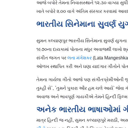
આજે બપોરે તેમના નિવાસસ્થાને ૧૨.૩૦ વાગ્યા સુધી
ખાતે બપોરે ૨.૦૦ વાગે અંતિમ સંસ્કાર કરવામાં આવશ
ભારતીય સિનેમાના સુવર્ણ યુ
સુમન કલ્યાણપુર ભારતીય સિનેમાના સુવર્ણ યુગના
૧૯૭૦ના દાયકામાં પોતાના મધુર અવાજથી લાખો શ્રોત
સંગીત જગત પર
લતા મંગેશકર
(Lata Mangeshkar
ઓળખ સ્થાપિત કરી અને ઘણા યાદગાર ગીતોને પો
તેમના ગાયેલા ગીતો આજે પણ સંગીતપ્રેમીઓની જીભ પર
તુમ્હી સે`, `તુમને પુકારા ઔર હમ ચલે આયે` જેવા 
અવાજ અને ભાવપૂર્ણ ગાયકીએ તેમને હિન્દી ફિલ્મ
અનેક ભારતીય ભાષાઓમાં ગ
માત્ર હિન્દી જ નહીં, સુમન કલ્યાણપુરે મરાઠી, અ