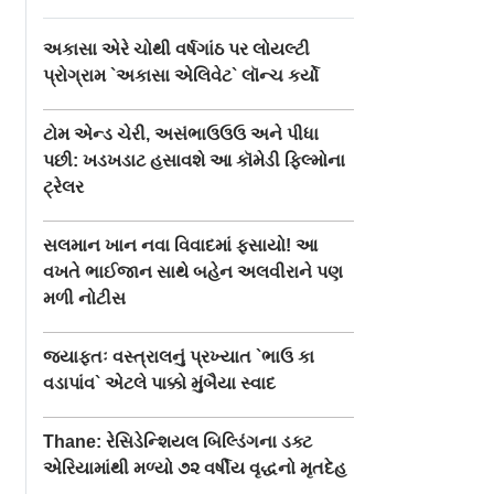
અકાસા એરે ચોથી વર્ષગાંઠ પર લોયલ્ટી
પ્રોગ્રામ `અકાસા એલિવેટ` લૉન્ચ કર્યો
ટોમ એન્ડ ચેરી, અસંભાઉઉઉ અને પીધા
પછી: ખડખડાટ હસાવશે આ કૉમેડી ફિલ્મોના
ટ્રેલર
સલમાન ખાન નવા વિવાદમાં ફસાયો! આ
વખતે ભાઈજાન સાથે બહેન અલવીરાને પણ
મળી નોટીસ
જ્યાફતઃ વસ્ત્રાલનું પ્રખ્યાત `ભાઉ કા
વડાપાંવ` એટલે પાક્કો મુંબૈયા સ્વાદ
Thane: રેસિડેન્શિયલ બિલ્ડિંગના ડક્ટ
એરિયામાંથી મળ્યો ૭૨ વર્ષીય વૃદ્ધનો મૃતદેહ