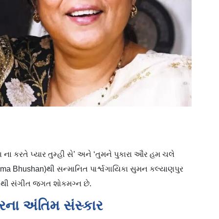
 ‘ના ના કરતે પ્યાર તુમ્હી સે’ અને ‘તુમને પુકારા ઔર હમ ચલે
dma Bhushan)થી સન્માનિત પાર્શ્વગાયિકા સુમન કલ્યાણપુર
રથી સંગીત જગત શોકમગ્ન છે.
ના અંતિમ સંસ્કાર