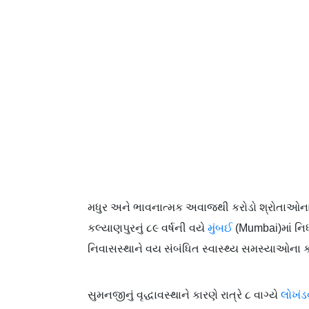
મધુર અને ભાવનાત્મક અવાજથી કરોડો શ્રોતાઓના દ
કલ્યાણપુરનું ૮૯ વર્ષની વયે
મુંબઈ
(Mumbai)માં નિધ
નિવાસસ્થાને વય સંબંધિત સ્વાસ્થ્ય સમસ્યાઓના 
સુમનજીનું વૃદ્ધાવસ્થાને કારણે રાત્રે ૮ વાગ્યે
લોખંડ