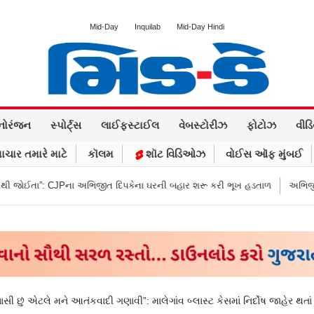
Mid-Day
Inquilab
Mid-Day Hindi
નોરંજન
સ્પોર્ટ્સ
લાઈફસ્ટાઈલ
વેબસ્ટોરીઝ
ફોટોઝ
વીડ
ાચાર તમારે માટે
કૉલમ
શૉટ વિડિઓઝ
વોઈસ ઑફ મુંબઈ
Pના અભિજીત દિપકેના ઘરની બહાર શરૂ કરી ભૂખ હડતાળ
અભિજીત દિપકેએ CJPની 
યાસી છું એટલે મને આતંકવાદી ગણાવી”: માલેગાંવ બ્લાસ્ટ કેસમાં નિર્દોષ જાહેર થતાં પ