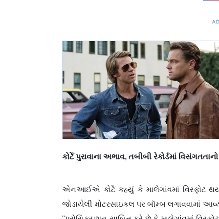
A
કોર્ટે પુરાવાના અભાવ,
તબીબી રેકોર્ડમાં વિસંગતતાનો
એનઆઈએ કોર્ટે કહ્યું કે માલેગાંવમાં વિસ્ફોટ થય
જોડાયેલી મોટરસાઇકલ પર બૉમ્બ લગાવવામાં આવ્યો 
"પ્રોસિક્યુશન સાબિત કરે છે કે માલેગાંવમાં વિસ્