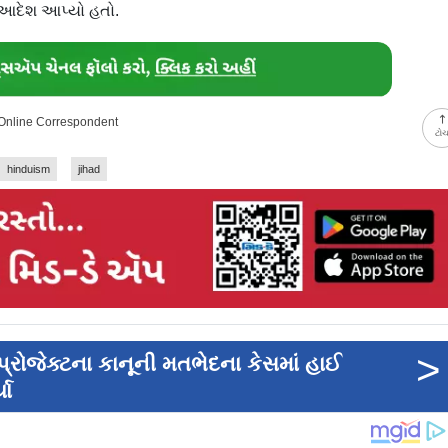
 આદેશ આપ્યો હતો.
 Online Correspondent
ટો
hinduism
jihad
>
રોજેક્ટના કાનૂની મતભેદના કેસમાં હાઈ
યા