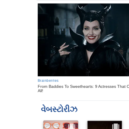
વેબસ્ટોરીઝ