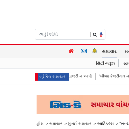
|
સમાચાર
મ
સિટી ન્યૂઝ
સમ
ીકરીઓએ પૈસા મોકલાવ્યા પણ હાજરી ન આપી
“બીજા કેજરીવાલ નથી જોઈતા”: CJ
બ્રેકિંગ સમાચાર
હોમ
>
સમાચાર
>
મુંબઈ સમાચાર
>
આર્ટિકલ્સ
>
“સંન્