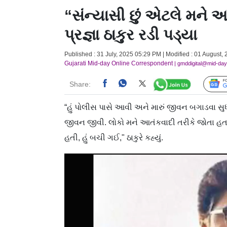
“સંન્યાસી છું એટલે મને આત
પ્રજ્ઞા ઠાકુર રડી પડ્યા
Published : 31 July, 2025 05:29 PM | Modified : 01 August,
Gujarati Mid-day Online Correspondent
| gmddigital@mid-da
Share:
“હું પોલીસ પાસે આવી અને મારું જીવન બગાડવા સુધી 
જીવન જીવી. લોકો મને આતંકવાદી તરીકે જોતા હતા. હ
હતી, હું બચી ગઈ," ઠાકુરે કહ્યું.