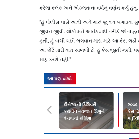
કરેલા કલંક અને એકલતાના વર્ષોનું વર્ણન કર્યું હતું.
“હું પોલીસ પાસે આવી અને મારું જીવન બગાડવા સુધી
જીવન જીવી. લોકો મને આતંકવાદી તરીકે જોતા હતા. હ
હતી, હું બચી ગઈ. ભગવાન મારા માટે આ કેસ લડી રહ્યા
આ કોર્ટે મારી વાત સાંભળી છે. હું કેસ જીતી નથી
માફ કરશે નહીં.”
આ પણ વાંચો
ટીનેજરની ડિલિવરી
૨૦૦૬ મ
કરાવીને નવજાત શિશુને
કેસ ‘ડ
વેચવાની કોશિશ
પહોંચી
HCએ 
ઝાટક