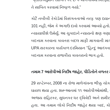
તે સાબિત કરવામાં નિષ્ફળ ગયો."
કોર્ટે તબીબી રેકોર્ડમાં વિસંગતતાઓ તરફ પણ ધ્યાન
101 નહીં, જેમ કે અગાઉ દાવો કરવામાં આવ્યો હતો
ન્યાયાધીશે ઉમેર્યું. આ ચુકાદાને ન્યાયનો ક્ષણ ગણ
બદનામ કરવાના કાવતરા બદલ માફી માગવાની માગ
UPA સરકારના કાર્યકાળ દરમિયાન "હિન્દુ આતંકવ
બદનામ કરવાના રાજકીય કાવતરાનો ભાગ હતો.
તમામ 7
આરોપીઓ નિર્દોષ જાહેર,
પીડિતોને વળતર
29 સપ્ટેમ્બર, 2008 ના રોજ માલેગાંવના ભીક્કુ ચ
ઘાયલ થયા હતા. શરૂઆતમાં ૧૧ આરોપીઓમાંથી,
અજય રાહિરકર, સુધનકર ધર દ્વિવેદી અને સમીર 
હતા. આ તમામ લોકો નિર્દોષ જાહેર થયા બાદ, કોર્ટ