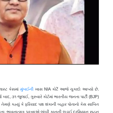
લાસ્ટ કેસમાં
મુંબઈની
ખાસ NIA કોર્ટે આજે ચુકાદો આપ્યો છે.
બાદ, ૩૧ જુલાઈ, ગુરુવારે કોર્ટમાં ભારતીય જનતા પાર્ટી (BJP)
તા. તેમણે કહ્યું કે ફરિયાદ પક્ષ શંકાની બહાર પોતાનો કેસ સાબિત
ધતા, ભાવનાત્મક પ્રજ્ઞાએ લાંબી કાનૂની લડાઈ દરમિયાન સહન