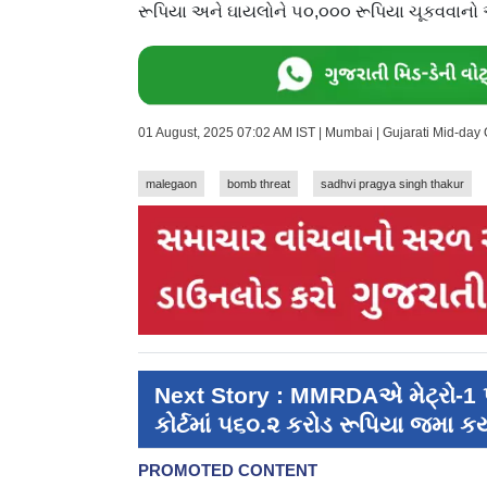
રૂપિયા અને ઘાયલોને ૫૦,૦૦૦ રૂપિયા ચૂકવવાનો
01 August, 2025 07:02 AM IST | Mumbai | Gujarati Mid-day
malegaon
bomb threat
sadhvi pragya singh thakur
Next Story : MMRDAએ મેટ્રો-1 પ્
કોર્ટમાં ૫૬૦.૨ કરોડ રૂપિયા જમા કર્