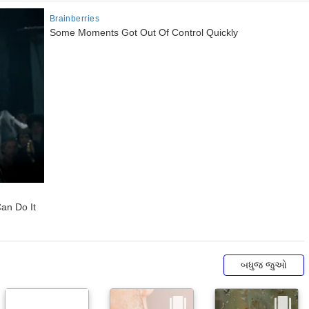
બધુજ જુઓ