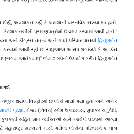
 દોર્યું, અવલોકન કર્યું કે ઘાયલોની વાસ્તવિક સંખ્યા 95 હતી,
. "કેટલાક તબીબી પ્રમાણપત્રોમાં છેડછાડ કરવામાં આવી હતી,"
ાવતા અને કૉંગ્રેસ નેતૃત્વ અને ગાંધી પરિવાર પાસેથી
હિન્દુઓને
 કરવામાં આવી રહી છે. સાધુઓએ આરોપ લગાવ્યો કે આ કેસ
ાદ (ભગવા આતંકવાદ)" જેવા શબ્દોનો ઉપયોગ કરીને હિન્દુઓને
 મળશે
ોક નજીક થયેલા વિસ્ફોટમાં છ લોકો માર્યા ગયા હતા અને અનેક
સાધ્વી પ્રજ્ઞા,
મેજર (નિવૃત્ત) રમેશ ઉપાધ્યાય, સુધાકર ચતુર્વેદી,
કુલકર્ણી સહિત સાત વ્યક્તિઓ સામે આરોપો ઘડવામાં આવ્યા
ે મહારાષ્ટ્ર સરકારને માર્યા ગયેલા લોકોના પરિવારને ૨ લાખ