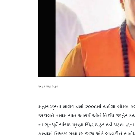
પ્રજ્ઞા સિંહ ઠાકુર
મહારાષ્ટ્રના માલેગાંવમાં ૨૦૦૮માં થયેલા બૉમ્બ બ્
અદાલતે તમામ સાત આરોપીઓને નિર્દોષ જાહેર કર્યા 
ના ભૂતપૂર્વ સાંસદ પ્રજ્ઞા સિંહ ઠાકુર રડી પડ્યા હ
કરવામાં નિષ્ફળ ગયો છે. જજ એકે લાહોટીને સંબો