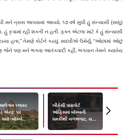
 મને ત્રાસ આપવામાં આવ્યો. ૧૭ વર્ષ સુધી હું સંન્યાસી (સાધુ)
ું કૃપામાં રહી શકતી ન હતી. ફક્ત એટલા માટે કે હું સંન્યાસી
 હતા,” તેમણે કોર્ટને કહ્યું. સાધ્વીએ ઉમેર્યું, “ઓછામાં ઓછું
, પણ જેને પણ મને ભગવા આતંકવાદી કહી, ભગવાન તેમને ક્યારેય
ાલેગાંવ બ્લાસ્ટ
બીકેસી પાસપોર્ટ
Mumbai B
ેડ એન્ડ’ પર
ઓફિસમાં બૉમ્બની
Threat: દાઉ
 ગયોઃ બૉમ્બે
ધમકીથી ખળભળાટ, સર્ચ
તાજ હૉટલમાં
NIAની કરી
ઓપરેશનમાં ન મળ્યું કંઈ!
મૂક્યો હોવા
ણી
ખળભળાટ