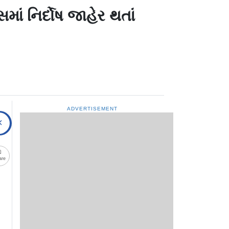
ાં નિર્દોષ જાહેર થતાં
ADVERTISEMENT
are