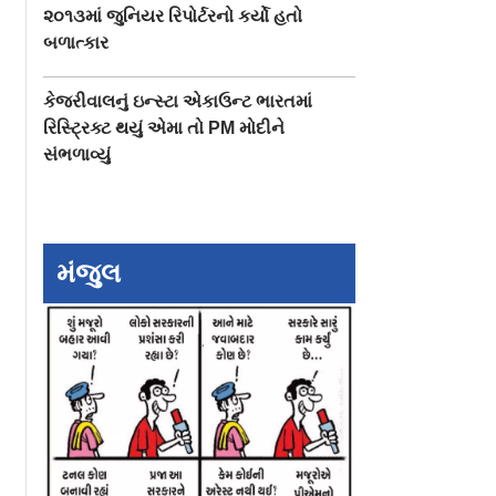
૨૦૧૩માં જુનિયર રિપોર્ટરનો કર્યો હતો
બળાત્કાર
કેજરીવાલનું ઇન્સ્ટા એકાઉન્ટ ભારતમાં
રિસ્ટ્રિક્ટ થયું એમા તો PM મોદીને
સંભળાવ્યું
મંજુલ
omb
મોદી, યોગી, મોહન
ભગવો આતંકવાદ ક્
દ ઇબ્રાહિમે
ભાગવતનાં નામ લેવા માટે
નહોતો અને હશે પણ
 બોમ્બ
મને ટૉર્ચર કરવામાં આવી
: ફડણવીસ
ના કૉલથી
હતી: પ્રજ્ઞા સિંહ