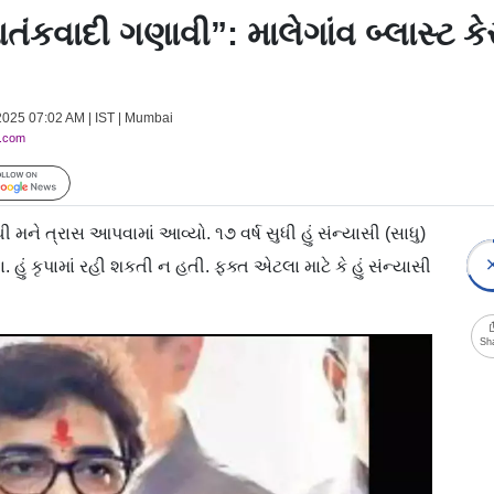
ંકવાદી ગણાવી”: માલેગાંવ બ્લાસ્ટ કેસમ
 2025 07:02 AM | IST | Mumbai
y.com
Follow Us
મને ત્રાસ આપવામાં આવ્યો. ૧૭ વર્ષ સુધી હું સંન્યાસી (સાધુ)
ું કૃપામાં રહી શકતી ન હતી. ફક્ત એટલા માટે કે હું સંન્યાસી
Sh