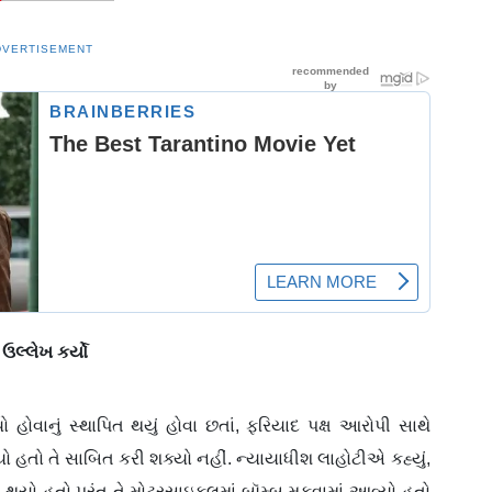
DVERTISEMENT
 ઉલ્લેખ કર્યો
ો હોવાનું સ્થાપિત થયું હોવા છતાં, ફરિયાદ પક્ષ આરોપી સાથે
હતો તે સાબિત કરી શક્યો નહીં. ન્યાયાધીશ લાહોટીએ કહ્યું,
ફોટ થયો હતો પરંતુ તે મોટરસાઇકલમાં બૉમ્બ મૂકવામાં આવ્યો હતો