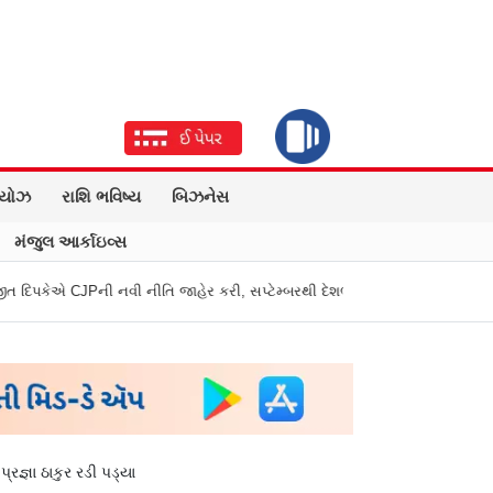
િયોઝ
રાશિ ભવિષ્ય
બિઝનેસ
મંજુલ આર્કાઇવ્સ
નવી નીતિ જાહેર કરી, સપ્ટેમ્બરથી દેશભારમાં થશે શરૂ
તુકારામ મુંઢે On Fire
્રજ્ઞા ઠાકુર રડી પડ્યા