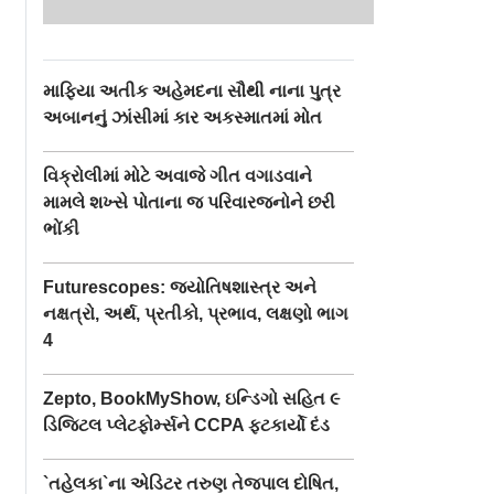
માફિયા અતીક અહેમદના સૌથી નાના પુત્ર
અબાનનું ઝાંસીમાં કાર અકસ્માતમાં મોત
વિક્રોલીમાં મોટે અવાજે ગીત વગાડવાને
મામલે શખ્સે પોતાના જ પરિવારજનોને છરી
ભોંકી
Futurescopes: જ્યોતિષશાસ્ત્ર અને
નક્ષત્રો, અર્થ, પ્રતીકો, પ્રભાવ, લક્ષણો ભાગ
4
Zepto, BookMyShow, ઇન્ડિગો સહિત ૯
ડિજિટલ પ્લેટફોર્મ્સને CCPA ફટકાર્યો દંડ
`તહેલકા`ના એડિટર તરુણ તેજપાલ દોષિત,