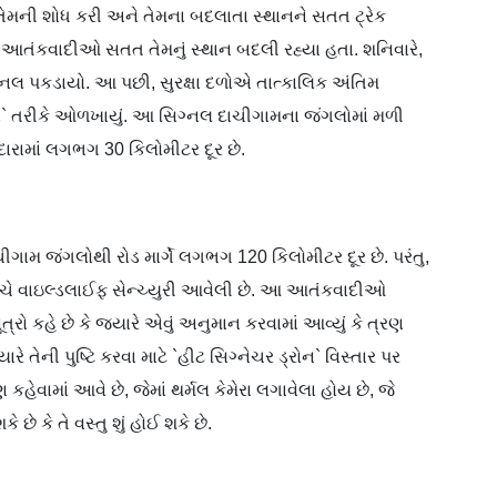
તેમની શોધ કરી અને તેમના બદલાતા સ્થાનને સતત ટ્રેક
, આ આતંકવાદીઓ સતત તેમનું સ્થાન બદલી રહ્યા હતા. શનિવારે,
ગ્નલ પકડાયો. આ પછી, સુરક્ષા દળોએ તાત્કાલિક અંતિમ
વ
` તરીકે ઓળખાયું. આ સિગ્નલ દાચીગામના જંગલોમાં મળી
 દારામાં લગભગ 30 કિલોમીટર દૂર છે.
ીગામ જંગલોથી રોડ માર્ગે લગભગ 120 કિલોમીટર દૂર છે. પરંતુ,
ચ્ચે વાઇલ્ડલાઈફ સેન્ચ્યુરી આવેલી છે. આ આતંકવાદીઓ
રો કહે છે કે જ્યારે એવું અનુમાન કરવામાં આવ્યું કે ત્રણ
રે તેની પુષ્ટિ કરવા માટે `હીટ સિગ્નેચર ડ્રોન` વિસ્તાર પર
પણ કહેવામાં આવે છે, જેમાં થર્મલ કેમેરા લગાવેલા હોય છે, જે
 છે કે તે વસ્તુ શું હોઈ શકે છે.