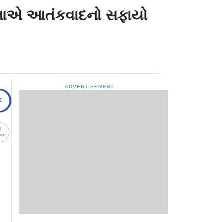
સેનાએ આતંકવાદનો સફાયો
ADVERTISEMENT
are