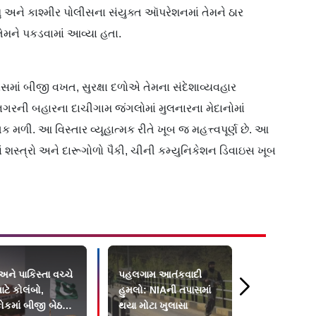
 અને કાશ્મીર પોલીસના સંયુક્ત ઑપરેશનમાં તેમને ઠાર
ેમને પકડવામાં આવ્યા હતા.
વસમાં બીજી વખત, સુરક્ષા દળોએ તેમના સંદેશાવ્યવહાર
ીનગરની બહારના દાચીગામ જંગલોમાં મુલનારના મેદાનોમાં
મળી. આ વિસ્તાર વ્યૂહાત્મક રીતે ખૂબ જ મહત્ત્વપૂર્ણ છે. આ
સ્ત્રો અને દારૂગોળો પૈકી, ચીની કમ્યુનિકેશન ડિવાઇસ ખૂબ
ને પાકિસ્તા વચ્ચે
પહલગામ આતંકવાદી
ઑપરેશન સિં
માટે કોલંબો,
હુમલો: NIAની તપાસમાં
શહીદ થયેલા
કોકમાં બીજી બેઠક
થયા મોટા ખુલાસા
જવાનોનાં ના