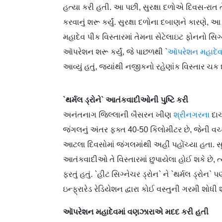
હત્યા કરી હતી. આ પછી, સુરક્ષા દળોએ દિવસ-રાત 
કરવાનું શરૂ કર્યું. સુરક્ષા દળોના દબાણને કારણે
મહાદેવ પીક વિસ્તારમાં તેમના સેટેલાઇટ ફોનનો સિ
ઑપરેશન શરૂ કર્યું, જે પાછળથી `
ઑપરેશન મહાદે
આવ્યું હતું, જ્યાંથી નજીકનો રહેણાંક વિસ્તાર ચક
`થર્મલ ડ્રોને` આતંકવાદીઓની પુષ્ટિ કરી
અનંતનાગ જિલ્લાની બૈસરન ખીણ
શ્રીનગરના
દાચ
જંગલનું અંતર ફક્ત 40-50 કિલોમીટર છે, જેની વ
આટલા દિવસોમાં જંગલમાંથી અહીં પહોંચ્યા હતા. સૂત્
આતંકવાદીઓ તે વિસ્તારમાં છુપાયેલા હોઈ શકે છે, ત્યા
ફરતું હતું. `હીટ સિગ્નેચર ડ્રોન` ને `થર્મલ ડ્રોન` 
ઇન્ફ્રારેડ રેડિયેશન દ્વારા કોઈ વસ્તુની ગરમી શોધી શકે
ઑપરેશન મહાદેવમાં વણઝારાએ મદદ કરી હતી