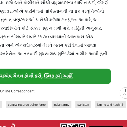
ક્ષા દળો અને પોલીસને સૌથી વધુ મદદરૂપ સાબિત થઈ, જેમણે
આ વણઝારાઓએ કારગિલમાં પાકિસ્તાનની નાપાક પ્રવૃત્તિઓનો
યા અનુસાર, વણઝારાઓ પાસેથી મળેલા ઇનપુટના આધારે, આ
 આતંકવાદીઓને કોઈ સંકેત પણ ન મળી શકે. માહિતી અનુસાર,
બ્રાન સોમવારે સવારે ૧૧.૩૦ વાગ્યાની આસપાસ એક
ા અને એન્કાઉન્ટરમાં તેમને ખતમ કરી દેવામાં આવ્યા.
શ્કરે તેના આતંકવાદી મુખ્યાલય મુરિદકેમાં તાલીમ આપી હતી.
y Online Correspondent
ટો
central reserve police force
indian army
pakistan
jammu and kashmir