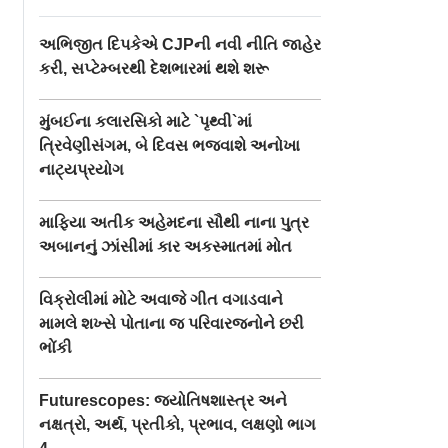
અભિજીત દિપકેએ CJPની નવી નીતિ જાહેર
કરી, સપ્ટેમ્બરથી દેશભારમાં થશે શરૂ
મુંબઈના કલારસિકો માટે `પૃથ્વી`માં
ત્રિવેણીસંગમ, બે દિવસ ભજવાશે અનોખા
નાટ્યપ્રયોગ
માફિયા અતીક અહેમદના સૌથી નાના પુત્ર
અબાનનું ઝાંસીમાં કાર અકસ્માતમાં મોત
વિક્રોલીમાં મોટે અવાજે ગીત વગાડવાને
મામલે શખ્સે પોતાના જ પરિવારજનોને છરી
ભોંકી
Futurescopes: જ્યોતિષશાસ્ત્ર અને
નક્ષત્રો, અર્થ, પ્રતીકો, પ્રભાવ, લક્ષણો ભાગ