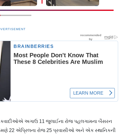
ઇ?
જાહેર કરાયાં
DVERTISEMENT
 આતંકવાદીઓએ અગાઉ 11 જુલાઈના રોજ પહલગામના બૈસરન
ાં તેમણે 22 એપ્રિલના રોજ 25 પ્રવાસીઓ અને એક સ્થાનિકની