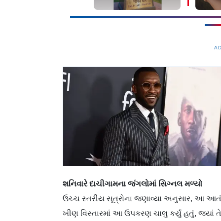
યોજા
A
શનિવારે દાચીગામના જંગલોમાં સિગ્નલ મળ્યો
ઉચ્ચ સ્તરીય સૂત્રોના જણાવ્યા અનુસાર, આ
ખીણ વિસ્તારમાં આ ઉપકરણ ચાલુ કર્યું હતું, જ્ય