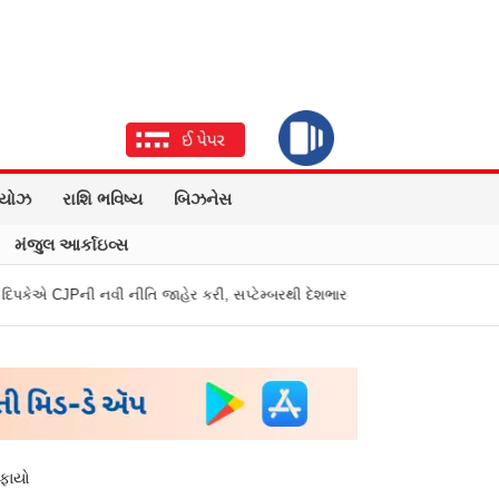
િયોઝ
રાશિ ભવિષ્ય
બિઝનેસ
મંજુલ આર્કાઇવ્સ
ીતિ જાહેર કરી, સપ્ટેમ્બરથી દેશભારમાં થશે શરૂ
તુકારામ મુંઢે On Fire: "સર
સફાયો