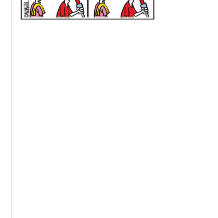
સહિત 9ની ધરપકડ
ગર્લફ્રૅન્ડની ધરપક