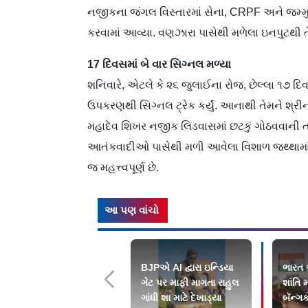
નજીકના જંગલ વિસ્તારમાં સેના, CRPF અને જમ્મુ
કરવામાં આવ્યા. વણઝારા પાસેથી મળેલા ઇનપુટથી ત
17 દિવસમાં બે વાર સિગ્નલ મળ્યા
શનિવારે, એટલે કે ૨૬ જુલાઈના રોજ, છેલ્લા ૧૭ દિ
ઉપકરણથી સિગ્નલ ટ્રેક કર્યું. આનાથી તેમને શ્ર
મહાદેવ શિખર નજીક લિડવાસમાં છટકું ગોઠવવાની તક 
આતંકવાદીઓ પાસેથી મળી આવેલા વિશાળ જથ્થામાં શ
જ મહત્ત્વપૂર્ણ છે.
આ પણ વાંચો
BJPએ AI દ્વારા ઇન્ડિયા
ભારત અ
ગેટ પર માફી માગતા રાહુલ
શાંતિ 
ગાંધી શા માટે દેખાડ્યા
બૅન્ગ