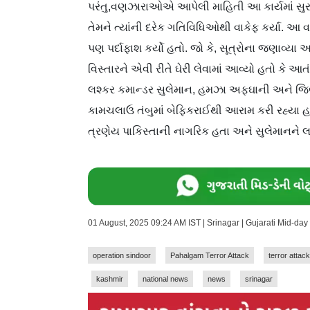
પરંતુ,વણઝારાઓએ આપેલી માહિતી આ કાર્યમાં સુર
તેમને ત્યાંની દરેક ગતિવિધિઓથી વાકેફ કર્યા. 
પણ પર્દાફાશ કર્યો હતો. જો કે, સૂત્રોના જણાવ્
વિસ્તારને એવી રીતે ઘેરી લેવામાં આવ્યો હતો કે
લશ્કર કમાન્ડર સુલેમાન, હમઝા અફઘાની અને જિ
કામચલાઉ તંબુમાં બેફિકરાઈથી આરામ કરી રહ્યા હત
ત્રણેય પાકિસ્તાની નાગરિક હતા અને સુલેમાનને લ
01 August, 2025 09:24 AM IST | Srinagar | Gujarati Mid-da
operation sindoor
Pahalgam Terror Attack
terror attack
kashmir
national news
news
srinagar