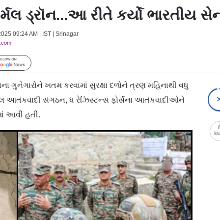
્મલ ડ્રૉન...આ રીતે કર્યો ભારતીય 
2025 09:24 AM | IST | Srinagar
y.com
Follow Us
ગુનેગારોને ખતમ કરવામાં સુરક્ષા દળોને ત્રણ મહિનાથી વધુ
્ટલ આતંકવાદી સંગઠન, ધ રેઝિસ્ટન્સ ફોર્સના આતંકવાદીઓને
ાં આવી હતી.
Sh