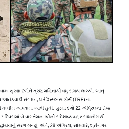
ામાં સુરક્ષા દળોને ત્રણ મહિનાથી વધુ સમય લાગ્યો. આનું
લ આતંકવાદી સંગઠન, ધ રેઝિસ્ટન્સ ફોર્સ (TRF) ના
ી તાલીમ આપવામાં આવી હતી. સુરક્ષા દળો 22 એપ્રિલના રોજ
17 દિવસમાં બે વાર તેમના ચીની સંદેશાવ્યવહાર સાધનોમાંથી
 પહોંચવાનું સરળ બન્યું. અંતે, 28 એપ્રિલ, સોમવારે, શ્રીનગર