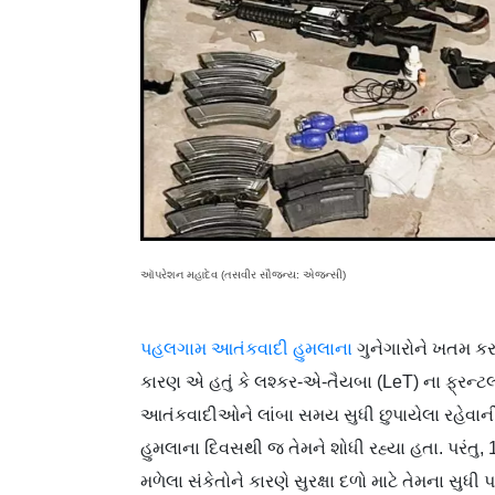
ઑપરેશન મહાદેવ (તસવીર સૌજન્ય: એજન્સી)
પહલગામ આતંકવાદી હુમલાના
ગુનેગારોને ખતમ કરવ
કારણ એ હતું કે લશ્કર-એ-તૈયબા (LeT) ના ફ્રન્ટ
આતંકવાદીઓને લાંબા સમય સુધી છુપાયેલા રહેવાન
હુમલાના દિવસથી જ તેમને શોધી રહ્યા હતા. પરંતુ, 
મળેલા સંકેતોને કારણે સુરક્ષા દળો માટે તેમના સુધી