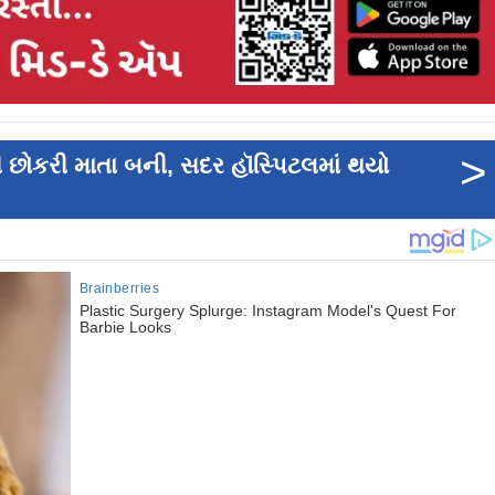
>
ી છોકરી માતા બની, સદર હૉસ્પિટલમાં થયો