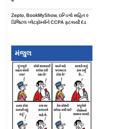
4
Zepto, BookMyShow, ઇન્ડિગો સહિત ૯
ડિજિટલ પ્લેટફોર્મ્સને CCPA ફટકાર્યો દંડ
મંજુલ
દૂર વખતે
જંતર મંતર પર આતંકવાદી
CJP આંદોલનમાં આ
 ૬ બહાદુર
હુમલાની શંકા, પેટ્રોલ
કાવતરું કરવાની ય
મ પહેલી વાર
બૉમ્બ સાથે ચાર સગીર
હમીમ અને તેની