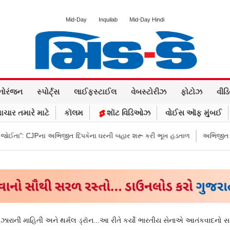
Mid-Day
Inquilab
Mid-Day Hindi
નોરંજન
સ્પોર્ટ્સ
લાઈફસ્ટાઈલ
વેબસ્ટોરીઝ
ફોટોઝ
વીડ
ાચાર તમારે માટે
કૉલમ
શૉટ વિડિઓઝ
વોઈસ ઑફ મુંબઈ
ભિજીત દિપકેના ઘરની બહાર શરૂ કરી ભૂખ હડતાળ
અભિજીત દિપકેએ CJPની નવી ન
ારાની માહિતી અને થર્મલ ડ્રૉન...આ રીતે કર્યો ભારતીય સેનાએ આતંકવાદનો 