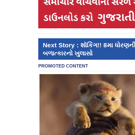
Next Story : શૉકિંગ!! 8મા ધોરણન
બળાત્કારનો ખુલાસો