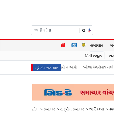
|
સમાચાર
મ
સિટી ન્યૂઝ
સમ
ઓએ પૈસા મોકલાવ્યા પણ હાજરી ન આપી
“બીજા કેજરીવાલ નથી જોઈતા”: CJPના અ
બ્રેકિંગ સમાચાર
હોમ
>
સમાચાર
>
રાષ્ટ્રીય સમાચાર
>
આર્ટિકલ્સ
>
વણઝ