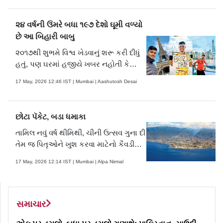
પૌરાણિકતા, આધ્યાત્મિકતા અને
ચૈતન્યતાને કારણે વિશિષ્ટ સ્થાન ધરાવે છે.
૨૪ વર્ષની ઉંમરે બધા ૧૯૭ દેશો ઘૂમી વળ્યો
છે આ બિહારી બાબુ
૨૦૧૭થી શુભમે વિશ્વ ખેડવાનું શરૂ કરી દીધું
હતું, પણ ઘરમાં હજીયે ખબર નહોતી કે
અમારો દીકરો વિશ્વભોમિયો બની રહ્યો છે.
17 May, 2026 12:46 IST | Mumbai | Aashutosh Desai
છેક ૨૦૨૦ની સાલમાં ઘરે ખબર પડી અને એ
પણ શુભમની યુટ્યુબ ચૅનલ દ્વારા કે આ
ભાઈસાહેબ ભણી નથી રહ્યા પરંતુ વિશ્વની
છોટા પૅકેટ, બડા ધમાકા
ફૂદરડી ફરી રહ્યા છે.
તામિલ નવું વર્ષ થીમિથી, ચીની ઉત્સવ ગુના દી
તેમ જ પિતૃઓને ખુશ કરવા માટેનો કૈવડી
ઉત્સવ અહીં ધામધૂમથી મનાવવામાં આવે છે.
17 May, 2026 12:14 IST | Mumbai | Alpa Nirmal
૨૦ ડિસેમ્બરે અહીં ખાસ જલસો મનાવાય છે
કેમ કે આ દિવસે રીયુનિયન આઇલૅન્ડ પરથી
ગુલામપ્રથા નાબૂદ થઈ હતી.
સમાચાર