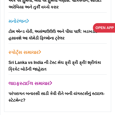
એક પર હુમલો, બધા પર હુમલો ગણાશે: પાકિસ્તાન, સાઉદી
અરેબિયા અને તુર્કી વચ્ચે કરાર
મનોરંજન
OPEN APP
ટોમ એન્ડ ચેરી, અસંભાઉઉઉ અને પીધા પછી: ખડખડાટ
હસાવશે આ કૉમેડી ફિલ્મોના ટ્રેલર
સ્પોર્ટ્સ સમાચાર
Sri Lanka vs India ની ટૅસ્ટ મૅચ ફ્રી ફ્રી ફ્રી! શ્રીલંકા
ક્રિકેટ બોર્ડની જાહેરાત
લાઇફસ્ટાઈલ સમાચાર
પરંપરાગત બનારસી સાડી કેવી રીતે બની યંગસ્ટર્સનું સ્ટાઇલ-
સ્ટેટમેન્ટ?