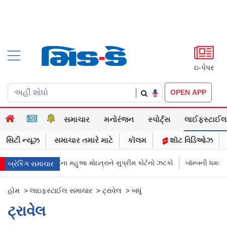
ઇ-પેપર
|
OPEN APP
સમાચાર
મનોરંજન
સ્પોર્ટ્સ
લાઈફસ્ટાઈલ
સિટી ન્યૂઝ
સમાચાર તમારે માટે
કૉલમ
શૉટ વિડિઓઝ
…?” TMCના મહુઆ મોઇત્રાને સુપ્રીમ કોર્ટનો ઝટકો
બૉમ્બની ધમકી બાદ મુંબઈમાં 
બ્રેકિંગ સમાચાર
હોમ
>
લાઇફસ્ટાઈલ સમાચાર
>
ટ્રાવેલ
>
બધું
ટ્રાવેલ