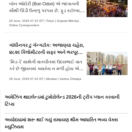
બૉન ઓદોરી (Bon Odori) એ જાપાનની
સૌથી ઊંડી ઉનાળુ પરંપરા છે. ફૂડ સ્ટૉલ્સ,
ફેસ્ટિવલ ગેમ્સ, મોસમી મેનૂ, ટોક્યોના
29 June, 2026 07:15 IST | Tokyo | Gujarati Mid-day
ધબકતા હૃદય વચ્ચે ક્લાસિક જાપાનીઝ
Online Correspondent
ઉત્સવ. ફોટા ક્લિક કરવા જ નહીં, ઉત્સવ
સાથે ઓગળી જવા આવો.
ગાંધીનગર ટુ ગૅન્ગટૉક: અજાણ્યા ચહેરા,
૪૮૨૯ કિલોમીટરની સફર અને ભરપૂર
રોમાંચ
`મિડ-ડે’ સાથેની વાતચીતમાં ઉદયભાઈ વાત
કરે છે જીવનમાં ક્યારેય ન મળી હોય એવી
વ્યક્તિ સાથે ફરવા જવાના રોમાંચ સાથે શરૂ
28 June, 2026 07:24 IST | Mumbai | Varsha Chitaliya
થયેલી સેકન્ડ ઇનિંગ્સની.
અમેઝિંગ થાઇલેન્ડમાં ટુમોરોલેન્ડ 2026ની ટ્રીપ પ્લાન કરવાની
ટિપ્સ
અયોધ્યામાં શરૂ થઈ ગયું રામાયણ થીમ આધારિત ભવ્ય વૅક્સ
મ્યુઝિયમ