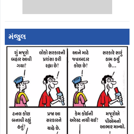
મંજુલ