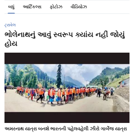
બધું
આર્ટિકલ્સ
ફોટોઝ
વીડિયોઝ
ટ્રાવેલ
ભોલેનાથનું આવું સ્વરૂપ ક્યાંય નહીં જોયું
હોય
અમરનાથ યાત્રા બનશે ભારતની પહેલવહેલી ઝીરો ગાર્બેજ યાત્રા