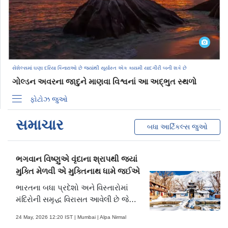
આકર્ષણ છે. ખોવાઈ ગયેલા સામાનની ખરીદી-વેચાણ માટે જાણીતું આ
સ્ટોર પ્રવાસીઓને અચાનક મળતી રસપ્રદ વસ્તુઓથી આશ્ચર્યચકિત
કરી દે છે.
સેશેલ્સમાં ઘણા દરિયા કિનારાઓ છે જ્યાંથી સૂર્યાસ્ત એક કાયમી યાદગીરી બની શકે છે
ગોલ્ડન અવરના જાદુને માણવા વિશ્વનાં આ અદ્ભુત સ્થળો
ફોટોઝ જુઓ
સમાચાર
બધા આર્ટિકલ્સ જુઓ
ભગવાન વિષ્ણુએ વૃંદાના શ્રાપથી જ્યાં
મુક્તિ મેળવી એ મુક્તિનાથ ધામે જઈએ
ભારતના બધા પ્રદેશો અને વિસ્તારોમાં
મંદિરોની સમૃદ્ધ વિરાસત આવેલી છે જે
ઇતિહાસ, શ્રદ્ધા અને જાગૃતિનાં જીવંત
24 May, 2026 12:20 IST | Mumbai | Alpa Nirmal
પ્રમાણો છે. એમાંય અમુક દેવળો તો એમની