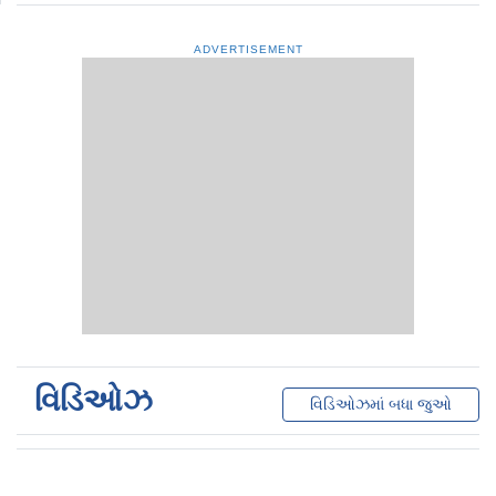
ADVERTISEMENT
વિડિઓઝ
વિડિઓઝમાં બધા જુઓ