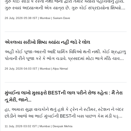
ગુરુ કોઈ સીડી કે રસ્તો નથી જેના દ્વારા તમારે ક્યાંય પહોંચવાનું હોય.
ગુરુ સ્વયં અધ્યાત્મની એક યાત્રા છે. ગુરુ કોઈ સંપ્રદાયોના શિષ્યોની
સંખ્યા વધારવાનું મશીન નથી, ગુરુ મશીનમાંથી મનુષ્ય બનાવવાની
26 July, 2026 05:38 IST | Mumbai | Sairam Dave
ઊજળી પરંપરા છે
એકલવ્ય સરીખો શિષ્ય ક્યાંય નહીં જડે રે લોલ
અહીં કોઈ પૂજા-આરતી આદિ ધાર્મિક વિધિઓ થતી નથી. કોઈ શ્રદ્ધાળુ
પોતાની રીતે પૂજા કરે કે ભોગ ચડાવે. પ્રસાદમાં મોટા ભાગે મીઠે ચાવલ
અથવા ખીર હોય છે.
26 July, 2026 04:03 IST | Mumbai | Alpa Nirmal
મુંબઈના લાખો મુસાફરો BESTની લાલ પરીને રોજ કહેતા : મૈં તેરા
તૂ મેરી, જાને...
હા, અમારા સુજ્ઞ વાચકોને થતું હશે કે ટ્રેન ને સ્ટીમર, સ્ટેશન ને બંદર
છોડીને આજે આ ભાઈ મુંબઈની BESTની બસ પાછળ કેમ મંડી પડ્યા
છે? કારણ કે હવે એ બરાબર ૧૦૦ વર્ષની ઉંમરની થઈ છે. મુંબઈની
11 July, 2026 03:02 IST | Mumbai | Deepak Mehta
પહેલી BESTની બસ ૧૦૦ વર્ષ પહેલાં ૧૯૨૬ના જુલાઈની ૧૫ તારીખે શરૂ