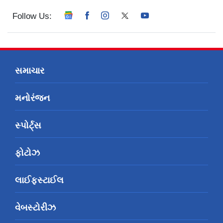
Follow Us:
સમાચાર
મનોરંજન
સ્પોર્ટ્સ
ફોટોઝ
લાઈફસ્ટાઈલ
વેબસ્ટોરીઝ