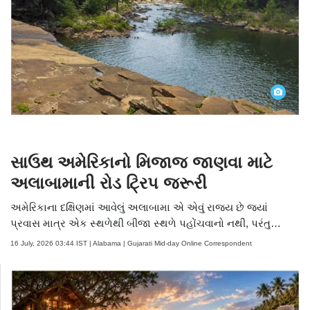
ફોટોઝ જુઓ
સાઉથ અમેરિકાનો મિજાજ જાણવા માટે
અલાબામાની રોડ ટ્રિપ જરૂરી
અમેરિકાના દક્ષિણમાં આવેલું અલાબામા એ એવું રાજ્ય છે જ્યાં
પ્રવાસ માત્ર એક સ્થળેથી બીજા સ્થળે પહોંચવાનો નથી, પરંતુ
રસ્તામાં મળતા ઇતિહાસ, કુદરતી સૌંદર્ય, સ્થાનિક સંસ્કૃતિ અને લોકોની
16 July, 2026 03:44 IST | Alabama | Gujarati Mid-day Online Correspondent
આત્મીયતા સાથે ધીમે-ધીમે ગાઢ બનતો અનુભવ છે. ફોર્ટ પેઇનથી
મોબાઇલ સુધીનો લગભગ ચાર દિવસનો આ રોડ ટ્રિપ ધોધ, પહાડો,
અંતરિક્ષ વિજ્ઞાન, સિવિલ રાઇટ્સનો ઇતિહાસ, વિશ્વસ્તરીય ભોજન અને
મેક્સિકોના અખાતના મનોહર દરિયાકિનારાને એક જ પ્રવાસમાં