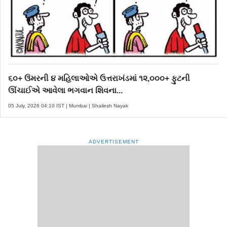
૬૦+ ઉંમરની ૪ મહિલાઓએ ઉત્તરાખંડમાં ૧૨,૦૦૦+ ફુટની
ઊંચાઈએ આવેલા ભગવાન શિવના...
05 July, 2026 04:10 IST | Mumbai | Shailesh Nayak
ADVERTISEMENT