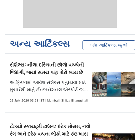
અન્ય આર્ટિકલ્સ
બધા આર્ટિકલ્સ જુઓ
સેશેલ્સઃ નીલા દરિયાની છોળો વચ્ચેની
જિંદગી, જ્યાં સમય પણ પોરો ખાય છે
આફ્રિકામાં આવેલ સેશેલ્સ પહોંચવા માટે
મુંબઈથી માહે ઈન્ટરનેશનલ ઍરપોર્ટ જવાનું
હોય છે, અહીં જવા માટે ઇન્ડિગોએ માર્ચ
02 July, 2026 03:28 IST | Mumbai | Shilpa Bhanushali
2025માં નોનસ્ટોપ (ડાયરેક્ટ) ફ્લાઈટ
સર્વિસ શરૂ કરી.
ટોક્યો સ્કાયટ્રી ટાઉનઃ દરેક મોસમ, નવો
રંગ અને દરેક વયના લોકો માટે કંઇ ખાસ