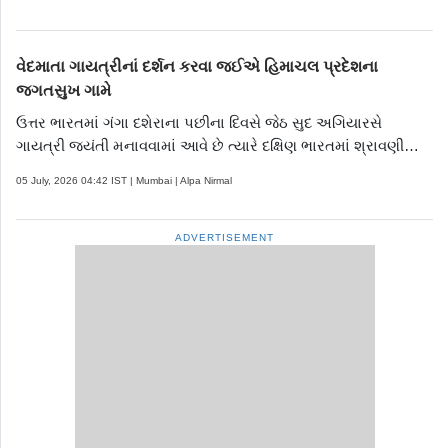
થઈ હતી.
વેદમાતા ગાયત્રીનાં દર્શન કરવા જઈએ હિમાચલ પ્રદેશના
જગતસુખ ગામે
ઉત્તર ભારતમાં ગંગા દશેરાના પછીના દિવસે જેઠ સુદ અગિયારસે
ગાયત્રી જયંતી મનાવવામાં આવે છે ત્યારે દક્ષિણ ભારતમાં શ્રાવણી
પૂર્ણિમાના દિવસે માતા ગાયત્રીનો ઉત્સવ મનાવાય છે.
05 July, 2026 04:42 IST | Mumbai | Alpa Nirmal
ADVERTISEMENT