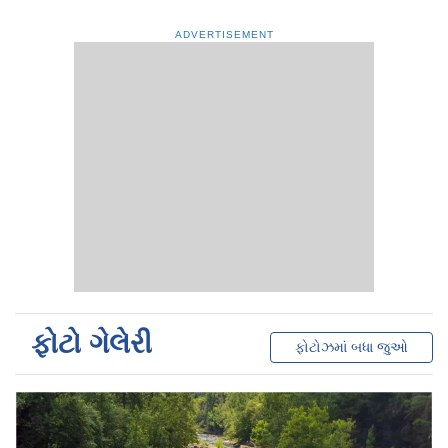
ADVERTISEMENT
ફોટો ગેલેરી
ફોટોઝમાં બધા જુઓ